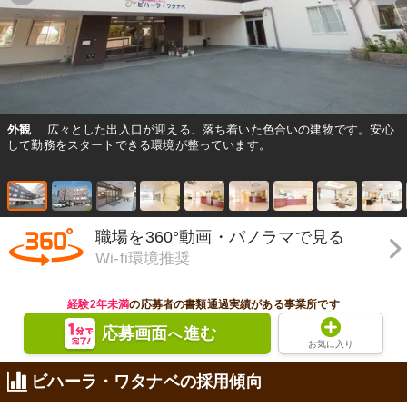
外観
広々とした出入口が迎える、落ち着いた色合いの建物です。安心
して勤務をスタートできる環境が整っています。
職場を360°動画・パノラマで見る
Wi-fi環境推奨
経験2年未満
の応募者の書類通過実績がある事業所です
応募画面
進む
へ
お気に入り
ビハーラ・ワタナベの採用傾向