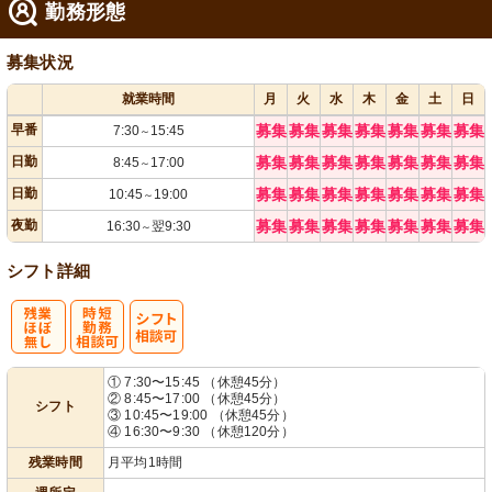
勤務形態
募集状況
就業時間
月
火
水
木
金
土
日
早番
募集
募集
募集
募集
募集
募集
募集
7:30
15:45
～
日勤
募集
募集
募集
募集
募集
募集
募集
8:45
17:00
～
日勤
募集
募集
募集
募集
募集
募集
募集
10:45
19:00
～
夜勤
募集
募集
募集
募集
募集
募集
募集
16:30
翌9:30
～
シフト詳細
残
時短勤務相談
シ
① 7:30〜15:45 （休憩45分）
② 8:45〜17:00 （休憩45分）
シフト
業ほぼなし
可
フト相談可
③ 10:45〜19:00 （休憩45分）
④ 16:30〜9:30 （休憩120分）
残業時間
月平均1時間