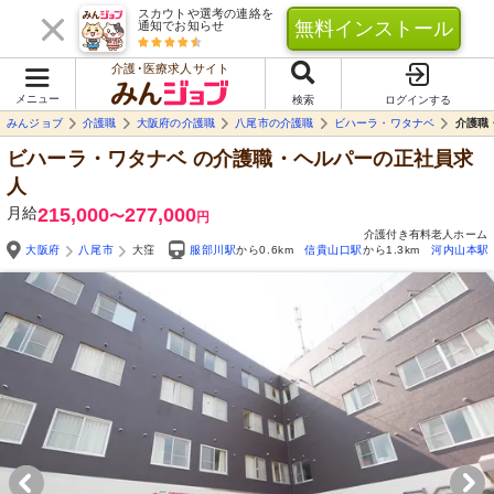
スカウトや選考の連絡を
無料インストール
通知でお知らせ
介護･医療求人サイト
メニュー
検索
ログインする
みんジョブ
介護職
大阪府の介護職
八尾市の介護職
ビハーラ・ワタナベ
介護職
ビハーラ・ワタナベ
の介護職・ヘルパーの正社員求
人
月給
215,000
277,000
〜
円
介護付き有料老人ホーム
大阪府
八尾市
大窪
服部川駅
から0.6km
信貴山口駅
から1.3km
河内山本駅
Yo
自由