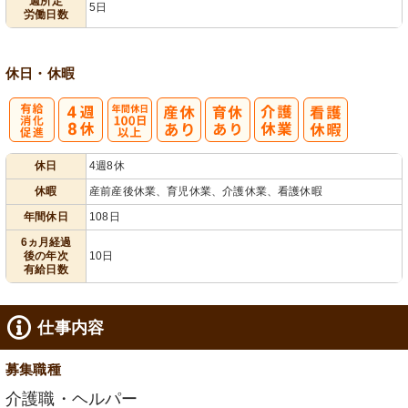
週所定
5日
労働日数
休日・休暇
有
年間休日
休日
4週8休
給消化促進
100日以上
休暇
産前産後休業、育児休業、介護休業、看護休暇
年間休日
108日
6ヵ月経過
後の年次
10日
有給日数
仕事内容
募集職種
介護職・ヘルパー