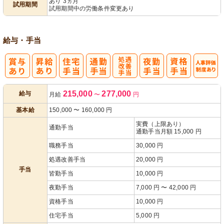
あり 3ヵ月
試用期間
試用期間中の労働条件変更あり
給与・手当
処
人事評価制度
215,000
277,000
給与
月給
〜
円
遇改善手当
あり
基本給
150,000
〜
160,000
円
実費（上限あり）
通勤手当
通勤手当月額 15,000 円
職務手当
30,000 円
処遇改善手当
20,000 円
手当
皆勤手当
10,000 円
夜勤手当
7,000 円 〜 42,000 円
資格手当
10,000 円
住宅手当
5,000 円