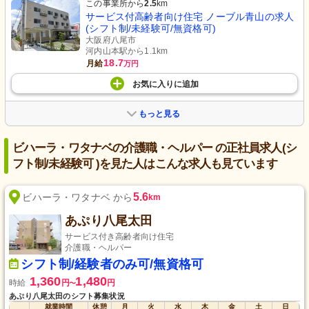
この事業所から
2.5
km
サービス付高齢者向け住宅 ノーブル青山の求人
(シフト制/未経験可/無資格可)
大阪府八尾市
河内山本駅から1.1km
18.7
月給
万円
お気に入り
に
追加
もっと見る
ビハーラ・ワタナベの介護職・ヘルパー の正社員求人(シ
フト制/未経験可 )を見た人はこんな求人も見ています
5.6
ビハーラ・ワタナベ から
km
あぷり八尾太田
サービス付き高齢者向け住宅
介護職・ヘルパー
シフト制/経験者のみ可/無資格可
1,360
1,480
時給
円
円
〜
あぷり八尾太田のシフト募集状況
就業時間
休憩
月
火
水
木
金
土
日