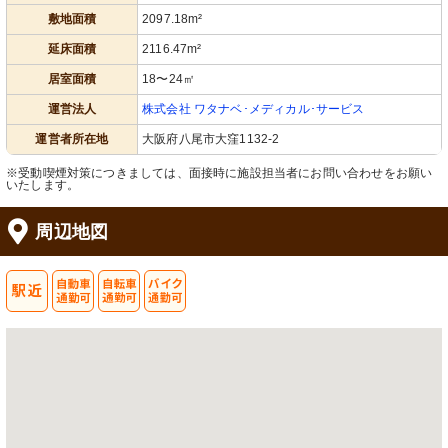
敷地面積
2097.18m²
居室
トイレ
延床面積
2116.47m²
見晴らしの良い窓際にはベッドがあ
手すり付きで安心のトイレ空間。清潔
り、落ち着いた色合いの家具が配置さ
感があり、使いやすさが考えられてい
居室面積
18〜24㎡
れ、心安らぐ空間を提供します。
ます。
運営法人
株式会社 ワタナベ･メディカル･サービス
運営者所在地
大阪府八尾市大窪1132-2
※受動喫煙対策につきましては、面接時に施設担当者にお問い合わせをお願い
いたします。
周辺地図