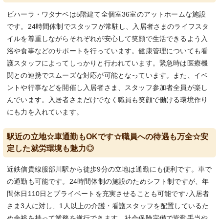
ビハーラ・ワタナベは5階建て全個室36室のアットホームな施設
です。24時間体制でスタッフが常駐し、入居者さまのライフスタ
イルを尊重しながらそれぞれが安心して笑顔で生活できるよう入
浴や食事などのサポートを行っています。健康管理についても看
護スタッフによってしっかりと行われています。緊急時は医療機
関との連携でスムーズな対応が可能となっています。また、イベ
ントや行事などを開催し入居者さま、スタッフ参加者全員が楽し
んでいます。入居者さまだけでなく職員も笑顔で働ける環境作り
にも力を入れています。
駅近の立地☆車通勤もOKです☆職員への待遇も万全☆安
定した就労環境も魅力◎
近鉄信貴線服部川駅から徒歩9分の立地は通勤にも便利です。車で
の通勤も可能です。24時間体制の施設のためシフト制ですが、年
間休日110日とプライベートを充実させることも可能です♪入居者
さま3人に対し、1人以上の介護・看護スタッフを配置しているた
め余裕を持って業務を遂行できます。社会保険完備で皆勤手当や