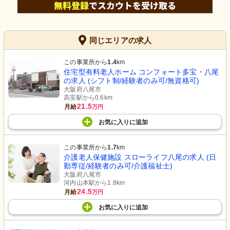
同じエリアの求人
この事業所から
1.4
km
住宅型有料老人ホーム コンフォート多宝・八尾
の求人 (シフト制/経験者のみ可/無資格可)
大阪府八尾市
高安駅から0.6km
21.5
月給
万円
お気に入り
に
追加
この事業所から
1.7
km
介護老人保健施設 スローライフ八尾の求人 (日
勤専従/経験者のみ可/介護福祉士)
大阪府八尾市
河内山本駅から1.8km
24.5
月給
万円
お気に入り
に
追加