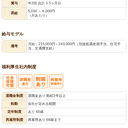
賞与
年2回 合計 3.5ヵ月分
5,000 ～ 6,000円
昇給
（月あたり）
給与モデル
月給：215,000円～240,000円（別途処遇改善手当、住宅手
備考
当、交通費支給）
福利厚生
社内制度
社
再雇用制度あ
退職金制度
退職金あり 勤続3年以上
会保険完備
り
転勤
会社が定める範囲
定年制度
あり 65歳
再雇用制度
再雇用あり 68歳まで