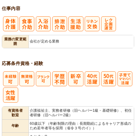
仕事内容
レク企画・運
業務の変更範
会社が定める業務
囲
営
応募条件
資格・経験
子育てママパ
パ活躍
有資格者
介護福祉士、実務者研修（旧ヘルパー1級・基礎研修）、初任
歓迎
者研修（旧ヘルパー2級）
60歳以下 （年齢制限の理由：長期勤続によるキャリア形成の
年齢
ため若年者等を採用（省令３号のイ））