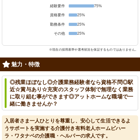
経験要件
75%
資格要件
25%
勤務条件
25%
その他
25%
※現在の採用基準や選考状況を保証するものではありません。
魅力・特徴
◎残業ほぼなし◎介護業務経験者なら資格不問◎駅
近☆賞与あり☆充実のスタッフ体制で無理なく業務
に取り組む事ができます◎アットホームな職場で一
緒に働きませんか？
入居者さま一人ひとりを尊重し、安心して生活できるよ
うサポートを実施する介護付き有料老人ホームビハー
ラ・ワタナベの介護職・ヘルパーの求人です。