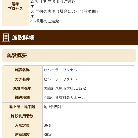
2. 採用担当者よりご連絡
選考
リラックススペース
浴室
▼
プロセス
ゆったりとした和室で、安らぎのひと
明るく清潔感のある空間で、快適なバ
3. 面接の実施（場合によって複数回）
ときを過ごせます。窓からの光が心地
スタイムを提供しています。
▼
よい空間を演出しています。
4. 採用のご連絡
施設詳細
施設概要
施設名称
ビハーラ・ワタナベ
チェアー浴
寝台浴
カナ名称
ビハーラ・ワタナベ
安全・快適にご利用いただける、工夫
安心安全なバリアフリー設計の浴槽で
された設備の一角です。サポート椅子
す。快適な入浴時間をサポートしま
施設所在地
大阪府八尾市大窪1132-2
も完備しております。
す。
施設種別
介護付き有料老人ホーム
地上階・地下階
地上階5階
施設利用階数
-
入居定員
36名
居室総数
36室