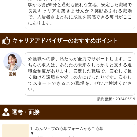
居室
トイレ
駅から徒歩9分と通勤も便利な立地、安定した職場で
清潔感のあふれる空間で、心地よい職
安全に配慮した手すりが設置され、清
長期キャリアを築きませんか？笑顔あふれる職場
場環境が整っています。
潔感に満ちた空間です。
で、入居者さまと共に成長を実感できる毎日がここ
にあります。
キャリアアドバイザーのおすすめポイント
介護職への夢、私たちが全力でサポートします。こ
ちらの求人は、あなたの未来をしっかりと支える退
共有スペース
共有スペース
職金制度があります。安定した職場で、安心して長
梁川
ゆったりとした空間で光が差し込む和
色とりどりのインテリアが心安らぐ空
く働ける環境をお探しの方にぴったりです。安心し
室です。心地よい環境で心を落ち着か
間を演出。明るい窓辺には植物が彩り
てスタートできるこの職場を、ぜひご検討くださ
せられる場所です。
を添えています。
い。
最終更新：2024/06/19
選考・面接
1. みんジョブの応募フォームからご応募
▼