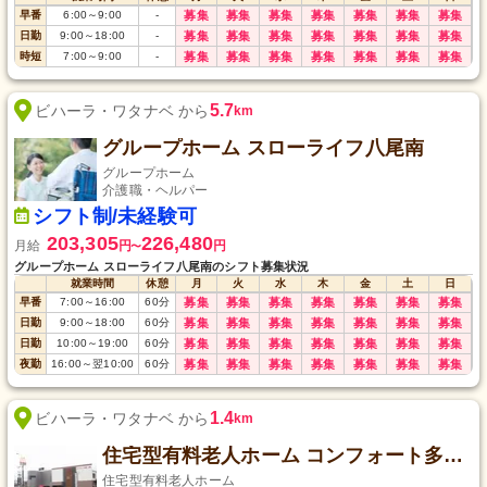
早番
6:00
～
9:00
-
募集
募集
募集
募集
募集
募集
募集
日勤
9:00
～
18:00
-
募集
募集
募集
募集
募集
募集
募集
時短
7:00
～
9:00
-
募集
募集
募集
募集
募集
募集
募集
5.7
ビハーラ・ワタナベ から
km
グループホーム スローライフ八尾南
グループホーム
介護職・ヘルパー
シフト制/未経験可
203,305
226,480
月給
円
円
〜
グループホーム スローライフ八尾南のシフト募集状況
就業時間
休憩
月
火
水
木
金
土
日
早番
7:00
～
16:00
60
分
募集
募集
募集
募集
募集
募集
募集
日勤
9:00
～
18:00
60
分
募集
募集
募集
募集
募集
募集
募集
日勤
10:00
～
19:00
60
分
募集
募集
募集
募集
募集
募集
募集
夜勤
16:00
～
翌10:00
60
分
募集
募集
募集
募集
募集
募集
募集
1.4
ビハーラ・ワタナベ から
km
住宅型有料老人ホーム コンフォート多宝・八尾
住宅型有料老人ホーム