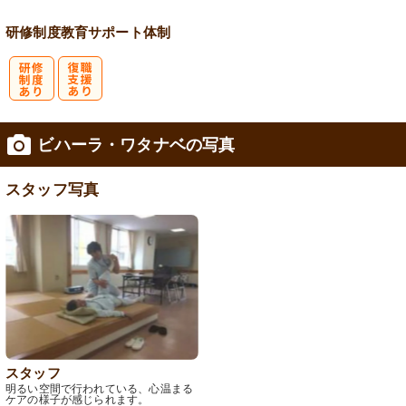
研修制度
教育
サポート体制
研
復
ビハーラ・ワタナベの写真
修制度あり
職支援あり
スタッフ写真
スタッフ
明るい空間で行われている、心温まる
ケアの様子が感じられます。