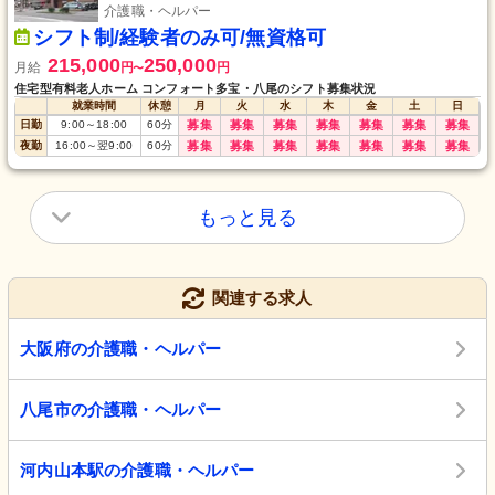
介護職・ヘルパー
シフト制/経験者のみ可/無資格可
215,000
250,000
月給
円
円
〜
住宅型有料老人ホーム コンフォート多宝・八尾のシフト募集状況
就業時間
休憩
月
火
水
木
金
土
日
日勤
9:00
～
18:00
60
分
募集
募集
募集
募集
募集
募集
募集
夜勤
16:00
～
翌9:00
60
分
募集
募集
募集
募集
募集
募集
募集
もっと見る
関連する求人
大阪府の介護職・ヘルパー
八尾市の介護職・ヘルパー
河内山本駅の介護職・ヘルパー