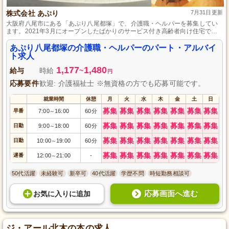
株式会社 あぷり
7月31日更新
大阪府八尾市にある「あぷり八尾都塚」で、介護職・ヘルパーを募集してい
ます。2021年3月にオープンしたばかりのサービス付き高齢者向け住宅での
仕事です。未経験者も歓迎で、研修制度が充実しており、安心して働ける環
境です。入居者様の笑顔と安全な生活をサポートしながら、自分のプライベ
あぷり八尾都塚の介護職・ヘルパーのパート・アルバイ
ートとも両立できます。あなたの笑顔が入居者様の安心につながる職場で、
ト求人
一緒に働いてみませんか？
1,177
1,480
給与
時給
~
円
応募要件
歓迎: 介護福祉士 ※無資格の方でも応募可能です。
就業時間
休憩
月
火
水
木
金
土
日
募集
募集
募集
募集
募集
募集
募集
早番
7:00
16:00
60分
～
募集
募集
募集
募集
募集
募集
募集
日勤
9:00
18:00
60分
～
募集
募集
募集
募集
募集
募集
募集
日勤
10:00
19:00
60分
～
募集
募集
募集
募集
募集
募集
募集
遅番
12:00
21:00
-
～
50代活躍
未経験可
新卒可
40代活躍
学歴不問
時短勤務相談可
応募画面へ進む
お気に入り
に
追加
ジ・アール北木の本の求人