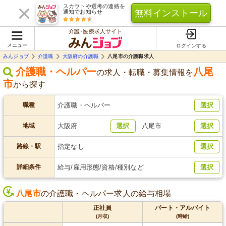
スカウトや選考の連絡を
無料インストール
通知でお知らせ
介護･医療求人サイト
メニュー
ログインする
みんジョブ
介護職
大阪府の介護職
八尾市の介護職求人
介護職・ヘルパー
八尾
の求人・転職・募集情報を
市
から探す
職種
介護職・ヘルパー
選択
地域
大阪府
選択
八尾市
選択
路線・駅
指定なし
選択
詳細条件
給与/雇用形態/資格/種別など
選択
八尾市
の介護職・ヘルパー求人の給与相場
正社員
パート・アルバイト
(月収)
(時給)