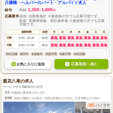
介護職・ヘルパーのパート・アルバイト求人
1,350
1,800
給与
時給
~
円
応募要件
必須: 自動車免許 ※無資格の方でも応募可能です。
歓迎: 実務者研修、初任者研修 ※無資格の方でも応募
可能です。
就業時間
休憩
月
火
水
木
金
土
日
募集
募集
募集
募集
募集
募集
募集
日勤
8:30
16:30
60分
～
募集
募集
募集
募集
募集
募集
募集
日勤
8:30
17:30
60分
～
50代活躍
新卒可
未経験可
学歴不問
年齢不問
40代活躍
応募画面へ進む
お気に入り
に
追加
藍花八尾の求人
サービス付き高齢者向け住宅
住所
大阪府八尾市旭ケ丘1-107
最寄駅
近鉄八尾駅から0.6km、河内山本駅から1.0km、久宝寺駅から2.6km
パノラマ