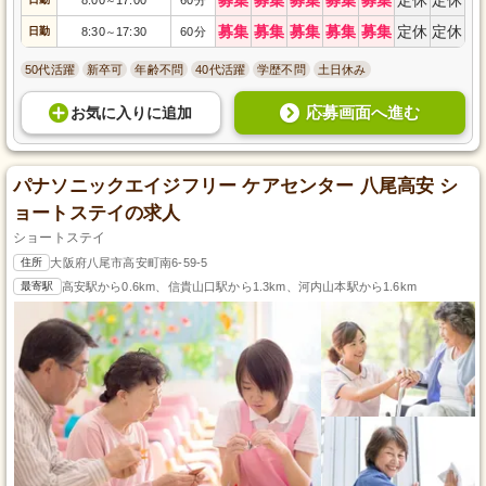
～
募集
募集
募集
募集
募集
定休
定休
日勤
8:30
17:30
60分
～
50代活躍
新卒可
年齢不問
40代活躍
学歴不問
土日休み
応募画面へ進む
お気に入り
に
追加
パナソニックエイジフリー ケアセンター 八尾高安 シ
ョートステイの求人
ショートステイ
住所
大阪府八尾市高安町南6-59-5
最寄駅
高安駅から0.6km、信貴山口駅から1.3km、河内山本駅から1.6km