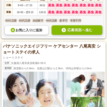
募集
募集
募集
募集
募集
募集
募集
日勤
8:45
17:15
60分
～
募集
募集
募集
募集
募集
募集
募集
夜勤
16:45
翌9:15
120分
～
50代活躍
60代活躍
未経験可
40代活躍
新卒可
学歴不問
応募画面へ進む
お気に入り
に
追加
パナソニックエイジフリー ケアセンター 八尾高安 シ
ョートステイの求人
ショートステイ
住所
大阪府八尾市高安町南6-59-5
最寄駅
高安駅から0.6km、信貴山口駅から1.3km、河内山本駅から1.6km