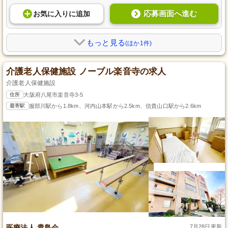
応募画面へ進む
お気に入り
に
追加
もっと見る
(ほか1件)
介護老人保健施設 ノーブル楽音寺の求人
介護老人保健施設
住所
大阪府八尾市楽音寺3-5
最寄駅
服部川駅から1.8km、河内山本駅から2.5km、信貴山口駅から2.6km
医療法人 貴島会
7月28日更新