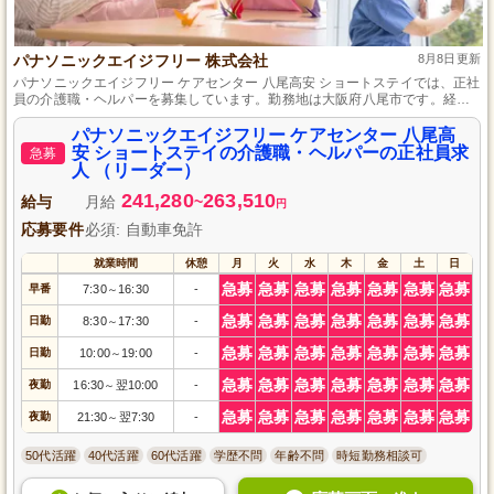
パナソニックエイジフリー 株式会社
8月8日更新
パナソニックエイジフリー ケアセンター 八尾高安 ショートステイでは、正社
員の介護職・ヘルパーを募集しています。勤務地は大阪府八尾市です。経験
や資格は問いませんので、未経験でも安心してご応募いただけます。私たち
と共に、高齢者の方々に優しいケアを提供してみませんか。充実した研修制
パナソニックエイジフリー ケアセンター 八尾高
度とサポート体制で、あなたの成長をしっかりとバックアップします。是
安 ショートステイの介護職・ヘルパーの正社員求
急募
非、私たちの一員として活躍しませんか。応募をお待ちしております。
人 （リーダー）
241,280
263,510
給与
月給
~
円
応募要件
必須: 自動車免許
就業時間
休憩
月
火
水
木
金
土
日
急募
急募
急募
急募
急募
急募
急募
早番
7:30
16:30
-
～
急募
急募
急募
急募
急募
急募
急募
日勤
8:30
17:30
-
～
急募
急募
急募
急募
急募
急募
急募
日勤
10:00
19:00
-
～
急募
急募
急募
急募
急募
急募
急募
夜勤
16:30
翌10:00
-
～
急募
急募
急募
急募
急募
急募
急募
夜勤
21:30
翌7:30
-
～
50代活躍
40代活躍
60代活躍
学歴不問
年齢不問
時短勤務相談可