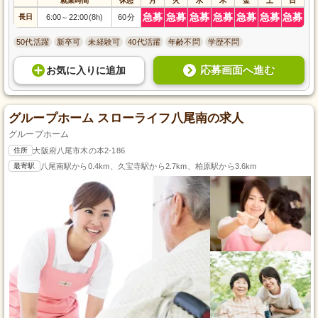
就業時間
休憩
月
火
水
木
金
土
日
急募
急募
急募
急募
急募
急募
急募
長日
6:00
22:00(8h)
60分
～
50代活躍
新卒可
未経験可
40代活躍
年齢不問
学歴不問
応募画面へ進む
お気に入り
に
追加
グループホーム スローライフ八尾南の求人
グループホーム
住所
大阪府八尾市木の本2-186
最寄駅
八尾南駅から0.4km、久宝寺駅から2.7km、柏原駅から3.6km