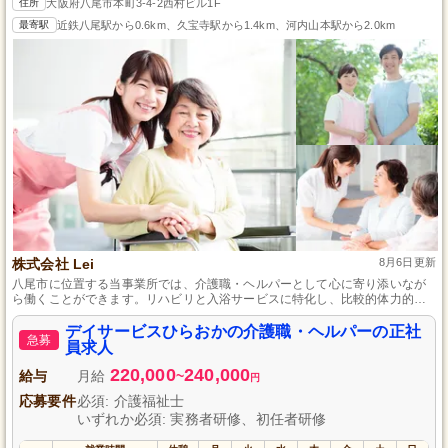
住所
大阪府八尾市本町3-4-2西村ビル1F
最寄駅
近鉄八尾駅から0.6km、久宝寺駅から1.4km、河内山本駅から2.0km
株式会社 Lei
8月6日更新
八尾市に位置する当事業所では、介護職・ヘルパーとして心に寄り添いなが
ら働くことができます。リハビリと入浴サービスに特化し、比較的体力的負
担が少ない環境で、利用者さまの自立支援を行っています。未経験の方も安
心してスタートできる充実した指導体制と、希望の休みが取りやすい勤務体
デイサービスひらおかの介護職・ヘルパーの正社
急募
系で、私たちとともに成長し、活躍してみませんか。
員求人
220,000
240,000
給与
月給
~
円
応募要件
必須: 介護福祉士
いずれか必須: 実務者研修、初任者研修