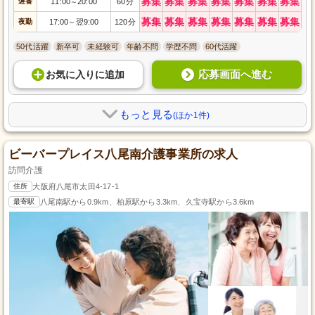
募集
募集
募集
募集
募集
募集
募集
遅番
11:00
20:00
60分
～
募集
募集
募集
募集
募集
募集
募集
夜勤
17:00
翌9:00
120分
～
50代活躍
新卒可
未経験可
年齢不問
学歴不問
60代活躍
応募画面へ進む
お気に入り
に
追加
もっと見る
(ほか1件)
ビーバープレイス八尾南介護事業所の求人
訪問介護
住所
大阪府八尾市太田4-17-1
最寄駅
八尾南駅から0.9km、柏原駅から3.3km、久宝寺駅から3.6km