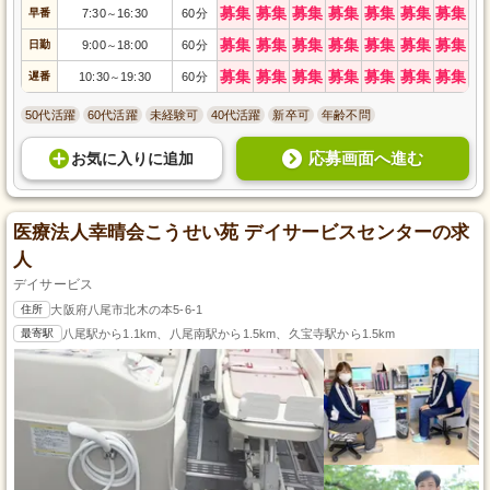
募集
募集
募集
募集
募集
募集
募集
早番
7:30
16:30
60分
～
募集
募集
募集
募集
募集
募集
募集
日勤
9:00
18:00
60分
～
募集
募集
募集
募集
募集
募集
募集
遅番
10:30
19:30
60分
～
50代活躍
60代活躍
未経験可
40代活躍
新卒可
年齢不問
応募画面へ進む
お気に入り
に
追加
医療法人幸晴会こうせい苑 デイサービスセンターの求
人
デイサービス
住所
大阪府八尾市北木の本5-6-1
最寄駅
八尾駅から1.1km、八尾南駅から1.5km、久宝寺駅から1.5km