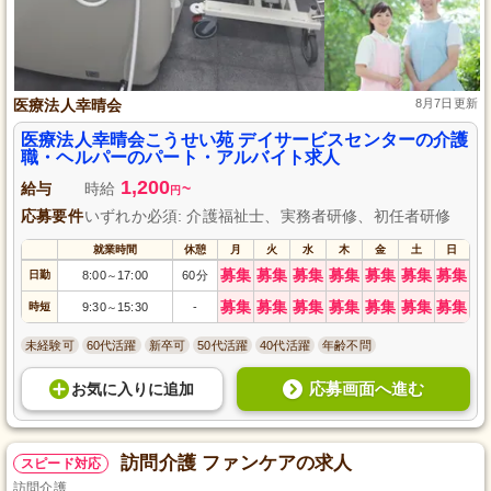
医療法人幸晴会
8月7日更新
医療法人幸晴会こうせい苑 デイサービスセンターの介護
職・ヘルパーのパート・アルバイト求人
1,200
給与
時給
~
円
応募要件
いずれか必須: 介護福祉士、実務者研修、初任者研修
就業時間
休憩
月
火
水
木
金
土
日
募集
募集
募集
募集
募集
募集
募集
日勤
8:00
17:00
60分
～
募集
募集
募集
募集
募集
募集
募集
時短
9:30
15:30
-
～
未経験可
60代活躍
新卒可
50代活躍
40代活躍
年齢不問
応募画面へ進む
お気に入り
に
追加
訪問介護 ファンケアの求人
スピード対応
訪問介護