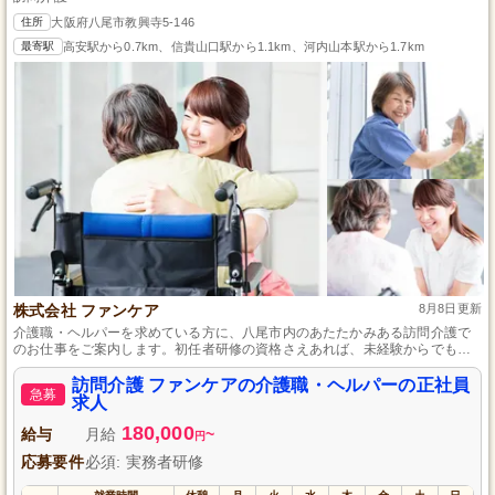
住所
大阪府八尾市教興寺5-146
最寄駅
高安駅から0.7km、信貴山口駅から1.1km、河内山本駅から1.7km
株式会社 ファンケア
8月8日更新
介護職・ヘルパーを求めている方に、八尾市内のあたたかみある訪問介護で
のお仕事をご案内します。初任者研修の資格さえあれば、未経験からでも安
心してスタートできる環境です。地域に根ざした支援を通じ、利用者さまの
笑顔あふれる日常を支えるやりがいを感じながら、資格取得支援制度による
訪問介護 ファンケアの介護職・ヘルパーの正社員
急募
スキルアップも目指せます。シフト制で有給もしっかり取得でき、働きやす
求人
さにも自信があります。
180,000
給与
月給
~
円
応募要件
必須: 実務者研修