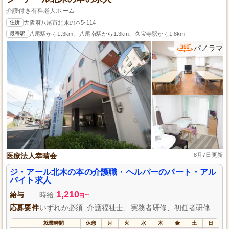
介護付き有料老人ホーム
住所
大阪府八尾市北木の本5-114
最寄駅
八尾駅から1.3km、八尾南駅から1.3km、久宝寺駅から1.8km
パノラマ
医療法人幸晴会
8月7日更新
ジ・アール北木の本の介護職・ヘルパーのパート・アル
バイト求人
1,210
給与
時給
~
円
応募要件
いずれか必須: 介護福祉士、実務者研修、初任者研修
就業時間
休憩
月
火
水
木
金
土
日