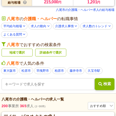
215,000
1,201
円
円
給与相場
八尾市の介護職・ヘルパー求人の給与相場
八尾市
の
介護職・ヘルパー
の転職事情
平均給与相場
求人の動向
介護求人事情
求人数のトレンド
よくある質問
八尾市
でおすすめの検索条件
地域で選択
詳細条件で選択
八尾市
で人気の条件
東大阪市
松原市
羽曳野市
柏原市
藤井寺市
久宝寺駅
検索
八尾市
の
介護職・ヘルパー
の求人一覧
200
事業所
365
求人
おすすめ順
(1~30件)