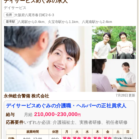
デイサービスめぐみの求人
デイサービス
住所
大阪府八尾市春日町2-6-3
最寄駅
八尾駅から0.4km、久宝寺駅から1.1km、八尾南駅から2.4km
永伸総合警備 株式会社
7月28日更新
デイサービスめぐみの介護職・ヘルパーの正社員求人
210,000
230,000
給与
月給
~
円
応募要件
いずれか必須: 介護福祉士、実務者研修、初任者研修
就業時間
休憩
月
火
水
木
金
土
日
募集
募集
募集
募集
募集
定休
定休
日勤
8:00
17:00
60分