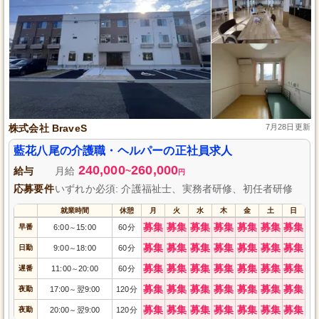
株式会社 BraveS
7月28日更新
藍花八尾の介護職・ヘルパーの正社員求人
240,000
260,000
給与
月給
~
円
応募要件
いずれか必須: 介護福祉士、実務者研修、初任者研修
就業時間
休憩
月
火
水
木
金
土
日
募集
募集
募集
募集
募集
募集
募集
早番
6:00
15:00
60分
～
募集
募集
募集
募集
募集
募集
募集
日勤
9:00
18:00
60分
～
募集
募集
募集
募集
募集
募集
募集
遅番
11:00
20:00
60分
～
募集
募集
募集
募集
募集
募集
募集
夜勤
17:00
翌9:00
120分
～
募集
募集
募集
募集
募集
募集
募集
夜勤
20:00
翌9:00
120分
～