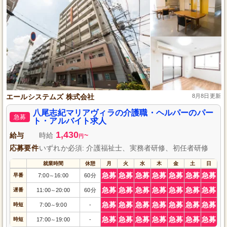
エールシステムズ 株式会社
8月8日更新
八尾志紀マリアヴィラの介護職・ヘルパーのパー
急募
ト・アルバイト求人
1,430
給与
時給
~
円
応募要件
いずれか必須: 介護福祉士、実務者研修、初任者研修
就業時間
休憩
月
火
水
木
金
土
日
急募
急募
急募
急募
急募
急募
急募
早番
7:00
16:00
60分
～
急募
急募
急募
急募
急募
急募
急募
遅番
11:00
20:00
60分
～
急募
急募
急募
急募
急募
急募
急募
時短
7:00
9:00
-
～
急募
急募
急募
急募
急募
急募
急募
時短
17:00
19:00
-
～