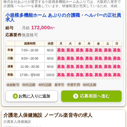
株式会社あぷりが運営する小規模多機能ホームあぷりでは、大阪府八尾市で
介護職・ヘルパーを募集しています。研修制度が充実しているため、未経験
者でも安心してスタート可能です。日々新しいサービスを提供し、ご利用者
さまの「ありがとう」にやりがいを感じる職場です。夜勤手当や資格手当、
小規模多機能ホーム あぷりの介護職・ヘルパーの正社員
処遇改善手当などがあり、頑張りをしっかりと応援します。ご利用者さまの
求人
生活をサポートしながらスキルアップを目指しませんか？
172,000
給与
月給
~
円
応募要件
無資格可
就業時間
休憩
月
火
水
木
金
土
日
募集
募集
募集
募集
募集
募集
募集
早番
7:00
16:00
60分
～
募集
募集
募集
募集
募集
募集
募集
日勤
9:00
18:00
60分
～
募集
募集
募集
募集
募集
募集
募集
遅番
11:00
20:00
60分
～
募集
募集
募集
募集
募集
募集
募集
夜勤
17:00
翌9:00
120分
～
未経験可
50代活躍
40代活躍
新卒可
学歴不問
60代活躍
応募画面へ進む
お気に入り
に
追加
介護老人保健施設 ノーブル楽音寺の求人
介護老人保健施設