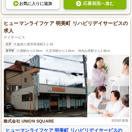
応募画面へ進む
お気に入り
に
追加
ヒューマンライフケア 明美町 リハビリデイサービスの
求人
デイサービス
住所
大阪府八尾市明美町2-1-28
最寄駅
八尾駅から0.5km、久宝寺駅から1.6km、河内山本駅から1.9km
株式会社 UNION SQUARE
8月8日更新
ヒューマンライフケア 明美町 リハビリデイサービスの