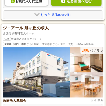
応募画面へ進む
お気に入り
に
追加
もっと見る
(ほか2件)
ジ・アール 旭ヶ丘の求人
介護付き有料老人ホーム
住所
大阪府八尾市旭ケ丘3-7-5
最寄駅
河内山本駅から0.8km、久宝寺駅から2.8km、信貴山口駅から3.0km
パノラマ
医療法人幸晴会
8月7日更新