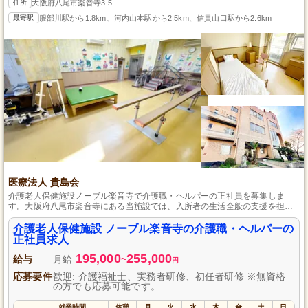
住所
大阪府八尾市楽音寺3-5
最寄駅
服部川駅から1.8km、河内山本駅から2.5km、信貴山口駅から2.6km
医療法人 貴島会
介護老人保健施設ノーブル楽音寺で介護職・ヘルパーの正社員を募集しま
す。大阪府八尾市楽音寺にある当施設では、入所者の生活全般の支援を担当
していただきます。未経験からスタート可能で、初任者研修を修了していれ
ば、あなたの成長をサポートします。安定した収入と福利厚生、職員同士の
介護老人保健施設 ノーブル楽音寺の介護職・ヘルパーの
チームビルディングで、安心して働ける環境が整っています。お年寄りの笑
正社員求人
顔に寄り添いながら、やりがいのある仕事を一緒に始めましょう。
195,000
255,000
給与
月給
~
円
応募要件
歓迎: 介護福祉士、実務者研修、初任者研修 ※無資格
の方でも応募可能です。
就業時間
休憩
月
火
水
木
金
土
日