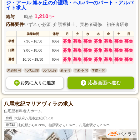
ジ・アール 旭ヶ丘の介護職・ヘルパーのパート・アルバ
イト求人
1,210
給与
時給
~
円
応募要件
いずれか必須: 介護福祉士、実務者研修、初任者研修
就業時間
休憩
月
火
水
木
金
土
日
募集
募集
募集
募集
募集
募集
募集
早番
7:30
16:30
60分
～
募集
募集
募集
募集
募集
募集
募集
日勤
9:00
18:00
60分
～
募集
募集
募集
募集
募集
募集
募集
遅番
10:30
19:30
60分
～
未経験可
40代活躍
50代活躍
新卒可
年齢不問
学歴不問
応募画面へ進む
お気に入り
に
追加
八尾志紀マリアヴィラの求人
住宅型有料老人ホーム
住所
大阪府八尾市志紀町1-18
最寄駅
志紀駅から0.2km、柏原駅から1.8km、八尾南駅から2.9km
パノラマ