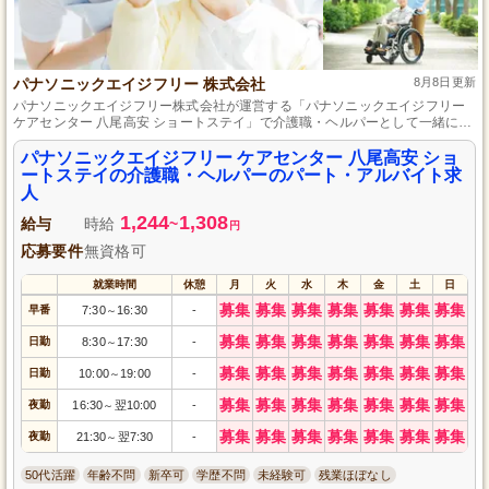
パナソニックエイジフリー 株式会社
8月8日更新
パナソニックエイジフリー株式会社が運営する「パナソニックエイジフリー
ケアセンター 八尾高安 ショートステイ」で介護職・ヘルパーとして一緒に働
きませんか？勤務地は大阪府八尾市です。パート・アルバイトの形態で、や
りがいのある職場環境が整っています。未経験の方も大歓迎、一緒に明るい
パナソニックエイジフリー ケアセンター 八尾高安 ショ
未来を作りましょう！必要資格や経験は問いません。あなたの力をぜひお貸
ートステイの介護職・ヘルパーのパート・アルバイト求
しください。ご応募お待ちしております。
人
1,244
1,308
給与
時給
~
円
応募要件
無資格可
就業時間
休憩
月
火
水
木
金
土
日
募集
募集
募集
募集
募集
募集
募集
早番
7:30
16:30
-
～
募集
募集
募集
募集
募集
募集
募集
日勤
8:30
17:30
-
～
募集
募集
募集
募集
募集
募集
募集
日勤
10:00
19:00
-
～
募集
募集
募集
募集
募集
募集
募集
夜勤
16:30
翌10:00
-
～
募集
募集
募集
募集
募集
募集
募集
夜勤
21:30
翌7:30
-
～
50代活躍
年齢不問
新卒可
学歴不問
未経験可
残業ほぼなし