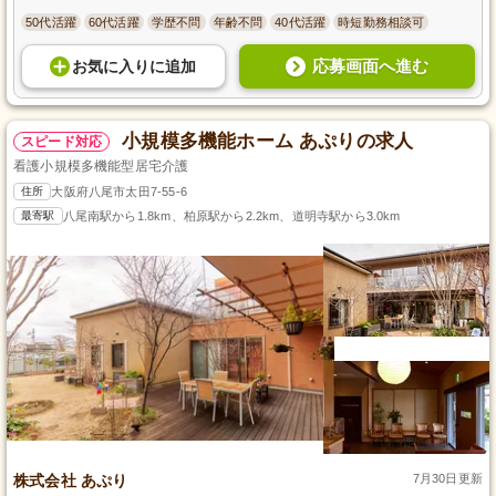
50代活躍
60代活躍
学歴不問
年齢不問
40代活躍
時短勤務相談可
応募画面へ進む
お気に入り
に
追加
小規模多機能ホーム あぷりの求人
スピード対応
看護小規模多機能型居宅介護
住所
大阪府八尾市太田7-55-6
最寄駅
八尾南駅から1.8km、柏原駅から2.2km、道明寺駅から3.0km
株式会社 あぷり
7月30日更新