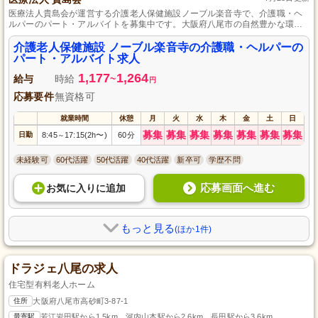
医療法人貴島会が運営する介護老人保健施設ノーブル楽音寺で、介護職・ヘ
ルパーのパート・アルバイトを募集中です。大阪府八尾市の自然豊かな環境
で、未経験歓迎の充実研修を受けながら、温かいケアを提供しませんか？柔
軟なシフトでライフスタイルに合わせた勤務が可能です。あなたの「心から
介護老人保健施設 ノーブル楽音寺の介護職・ヘルパーの
のケア」と「笑顔」でご利用者様の笑顔を共に作りましょう。応募をお待ち
パート・アルバイト求人
しております。
1,177
1,264
給与
時給
~
円
応募要件
無資格可
就業時間
休憩
月
火
水
木
金
土
日
募集
募集
募集
募集
募集
募集
募集
日勤
8:45
17:15(2h〜)
60分
～
未経験可
60代活躍
50代活躍
40代活躍
新卒可
学歴不問
応募画面へ進む
お気に入り
に
追加
もっと見る
(ほか1件)
ドラジェ八尾の求人
住宅型有料老人ホーム
住所
大阪府八尾市高砂町3-87-1
最寄駅
若江岩田駅から1.5km、河内山本駅から2.6km、長田駅から3.6km