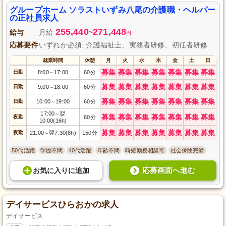
グループホーム ソラストいずみ八尾の介護職・ヘルパー
の正社員求人
255,440
271,448
給与
月給
~
円
応募要件
いずれか必須: 介護福祉士、実務者研修、初任者研修
就業時間
休憩
月
火
水
木
金
土
日
募集
募集
募集
募集
募集
募集
募集
日勤
8:00
17:00
60分
～
募集
募集
募集
募集
募集
募集
募集
日勤
9:00
18:00
60分
～
募集
募集
募集
募集
募集
募集
募集
日勤
10:00
19:00
60分
～
17:00
翌
～
募集
募集
募集
募集
募集
募集
募集
夜勤
60分
10:00(16h)
募集
募集
募集
募集
募集
募集
募集
夜勤
21:00
翌7:30(8h)
150分
～
50代活躍
学歴不問
40代活躍
年齢不問
時短勤務相談可
社会保険完備
応募画面へ進む
お気に入り
に
追加
デイサービスひらおかの求人
デイサービス