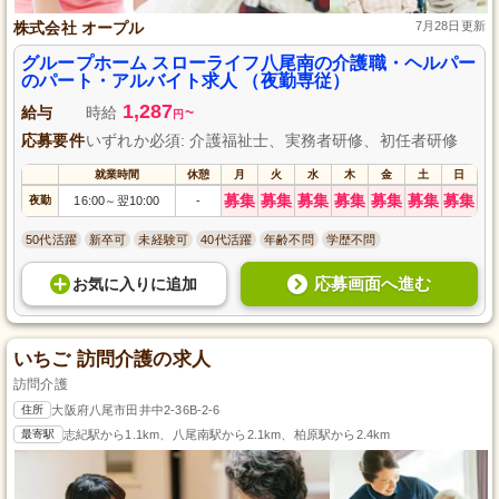
株式会社 オープル
7月28日更新
グループホーム スローライフ八尾南の介護職・ヘルパー
のパート・アルバイト求人 （夜勤専従）
1,287
給与
時給
~
円
応募要件
いずれか必須: 介護福祉士、実務者研修、初任者研修
就業時間
休憩
月
火
水
木
金
土
日
募集
募集
募集
募集
募集
募集
募集
夜勤
16:00
翌10:00
-
～
50代活躍
新卒可
未経験可
40代活躍
年齢不問
学歴不問
応募画面へ進む
お気に入り
に
追加
いちご 訪問介護の求人
訪問介護
住所
大阪府八尾市田井中2-36B-2-6
最寄駅
志紀駅から1.1km、八尾南駅から2.1km、柏原駅から2.4km