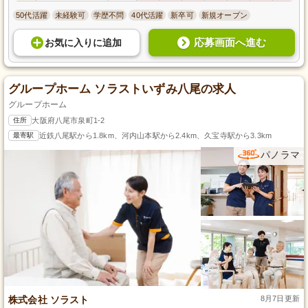
50代活躍
未経験可
学歴不問
40代活躍
新卒可
新規オープン
応募画面へ進む
お気に入り
に
追加
グループホーム ソラストいずみ八尾の求人
グループホーム
住所
大阪府八尾市泉町1-2
最寄駅
近鉄八尾駅から1.8km、河内山本駅から2.4km、久宝寺駅から3.3km
パノラマ
株式会社 ソラスト
8月7日更新