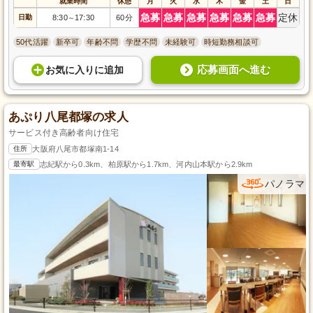
就業時間
休憩
月
火
水
木
金
土
日
急募
急募
急募
急募
急募
急募
定休
日勤
8:30
17:30
60分
～
50代活躍
新卒可
年齢不問
学歴不問
未経験可
時短勤務相談可
応募画面へ進む
お気に入り
に
追加
あぷり八尾都塚の求人
サービス付き高齢者向け住宅
住所
大阪府八尾市都塚南1-14
最寄駅
志紀駅から0.3km、柏原駅から1.7km、河内山本駅から2.9km
パノラマ