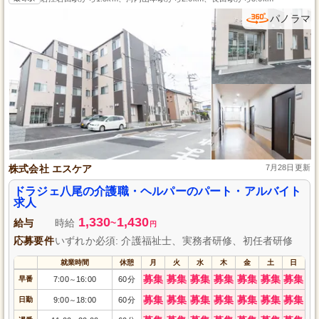
パノラマ
株式会社 エスケア
7月28日更新
ドラジェ八尾の介護職・ヘルパーのパート・アルバイト
求人
1,330
1,430
給与
時給
~
円
応募要件
いずれか必須: 介護福祉士、実務者研修、初任者研修
就業時間
休憩
月
火
水
木
金
土
日
募集
募集
募集
募集
募集
募集
募集
早番
7:00
16:00
60分
～
募集
募集
募集
募集
募集
募集
募集
日勤
9:00
18:00
60分
～