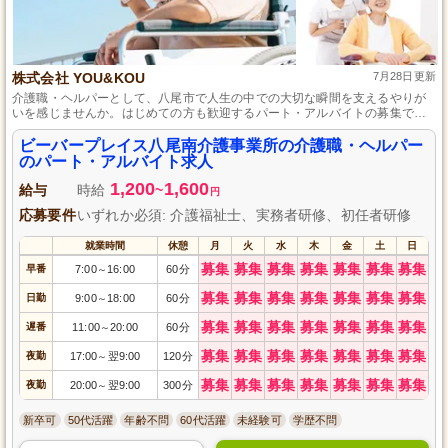
株式会社 YOU&KOU
7月28日更新
介護職・ヘルパーとして、八尾市で人生の中での大切な瞬間を支えるやりが
いを感じませんか。はじめての方も歓迎するパート・アルバイトの募集で
す。土日祝日がお休みで、勤務時間は相談に応じます。時間外勤務がほぼな
いため、プライベートも大切にできます。マイカー通勤が可能で、無料駐車
ビーバープレイス八尾南介護事業所の介護職・ヘルパー
場も完備しています。日常生活をサポートすることで、利用者さまの自立を
のパート・アルバイト求人
促し、喜びを分かち合える仲間として一緒に働きましょう。
1,200
1,600
給与
時給
~
円
応募要件
いずれか必須: 介護福祉士、実務者研修、初任者研修
就業時間
休憩
月
火
水
木
金
土
日
募集
募集
募集
募集
募集
募集
募集
早番
7:00
16:00
60分
～
募集
募集
募集
募集
募集
募集
募集
日勤
9:00
18:00
60分
～
募集
募集
募集
募集
募集
募集
募集
遅番
11:00
20:00
60分
～
募集
募集
募集
募集
募集
募集
募集
夜勤
17:00
翌9:00
120分
～
募集
募集
募集
募集
募集
募集
募集
夜勤
20:00
翌9:00
300分
～
新卒可
50代活躍
年齢不問
60代活躍
未経験可
学歴不問