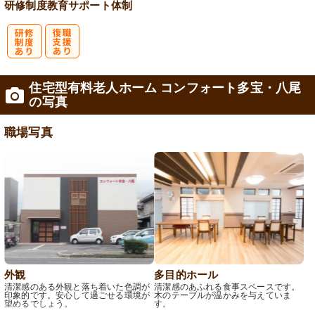
研修制度
教育
サポート体制
研
復
住宅型有料老人ホーム コンフォート多宝・八尾
修制度あり
職支援あり
の写真
職場写真
外観
多目的ホール
清潔感のある外観と落ち着いた色調が
清潔感のあふれる食事スペースです。
印象的です。安心して過ごせる環境が
木のテーブルが温かみを与えていま
望めるでしょう。
す。