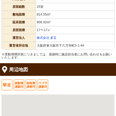
され、くつろぎの時間を提供していま
バスタイムが提供されています。
す。
居室総数
25室
敷地面積
814.55m²
延床面積
908.82m²
居室面積
17〜17㎡
運営法人
株式会社 多宝
運営者所在地
大阪府東大阪市下六万寺町3-1-44
※受動喫煙対策につきましては、面接時に施設担当者にお問い合わせをお願い
浴室
外観
いたします。
明るく広々とした清潔感のある浴室
洗練されたデザインの建物前で、明る
で、安全に配慮された設計です。
く働く場をお求めですか。
周辺地図