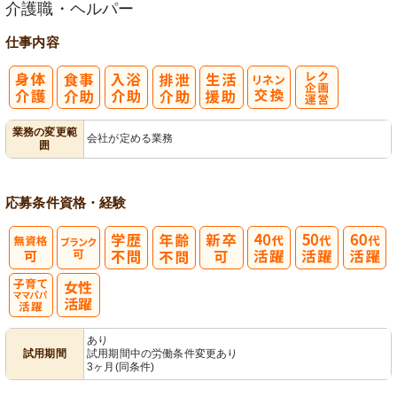
介護職・ヘルパー
仕事内容
レク企画・運
業務の変更範
会社が定める業務
囲
営
応募条件
資格・経験
子育てママパ
あり
試用期間
試用期間中の労働条件変更あり
パ活躍
3ヶ月(同条件)