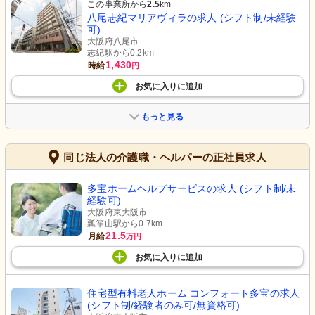
この事業所から
2.5
km
八尾志紀マリアヴィラの求人 (シフト制/未経験
可)
大阪府八尾市
志紀駅から0.2km
1,430
時給
円
お気に入り
に
追加
もっと見る
同じ法人の介護職・ヘルパーの正社員求人
多宝ホームヘルプサービスの求人 (シフト制/未
経験可)
大阪府東大阪市
瓢箪山駅から0.7km
21.5
月給
万円
お気に入り
に
追加
住宅型有料老人ホーム コンフォート多宝の求人
(シフト制/経験者のみ可/無資格可)