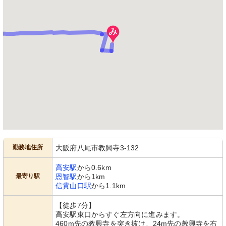
勤務地住所
大阪府八尾市教興寺3-132
高安駅
から0.6km
最寄り駅
恩智駅
から1km
信貴山口駅
から1.1km
【徒歩7分】
高安駅東口からすぐ左方向に進みます。
460m先の教興寺を突き抜け、24m先の教興寺を右