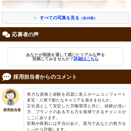
すべての写真を見る
（全16枚）
応募者の声
談話コーナー
居室
あなたが面接を通して感じたリアルな声を
ゆったりとしたソファーが置かれ、落
洗練されたデザインの扉と清潔感ある
投稿してみませんか？
詳細はこちら
ち着いた雰囲気のお部屋です。
洗面台が配置されています。明るく穏
やかな空間が広がっています。
採用担当者からのコメント
有力な資格と経験を武器に老人ホームコンフォート
多宝・八尾で新たなキャリアを築きませんか。

正社員として安定した労働環境と共に、経験が浅い
採用担当者
方、ブランクのある方も力を発揮できるチャンスが
ここにあります。

トイレ
外観
皆勤や夜勤には手当があり、賞与であなたの努力を
安全に配慮した手すりが充実してお
洗練されたデザインのエントランスが
り、清潔感のあふれる空間です。
お出迎え。快適な出入りのための配慮
しっかり評価します。
