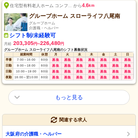
4.6
住宅型有料老人ホーム コンフ... から
km
グループホーム スローライフ八尾南
グループホーム
介護職・ヘルパー
シフト制/未経験可
203,305
226,480
月給
円
円
〜
グループホーム スローライフ八尾南のシフト募集状況
就業時間
休憩
月
火
水
木
金
土
日
早番
7:00
～
16:00
60
分
募集
募集
募集
募集
募集
募集
募集
日勤
9:00
～
18:00
60
分
募集
募集
募集
募集
募集
募集
募集
日勤
10:00
～
19:00
60
分
募集
募集
募集
募集
募集
募集
募集
夜勤
16:00
～
翌10:00
60
分
募集
募集
募集
募集
募集
募集
募集
もっと見る
関連する求人
大阪府の介護職・ヘルパー