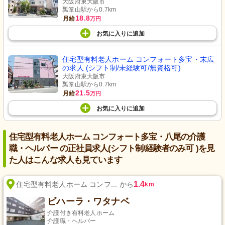
大阪府東大阪市
瓢箪山駅から0.7km
18.8
月給
万円
お気に入り
に
追加
住宅型有料老人ホーム コンフォート多宝・末広
の求人 (シフト制/未経験可/無資格可)
大阪府東大阪市
瓢箪山駅から0.7km
21.5
月給
万円
お気に入り
に
追加
住宅型有料老人ホーム コンフォート多宝・八尾の介護
職・ヘルパー の正社員求人(シフト制/経験者のみ可 )を見
た人はこんな求人も見ています
1.4
住宅型有料老人ホーム コンフ... から
km
ビハーラ・ワタナベ
介護付き有料老人ホーム
介護職・ヘルパー