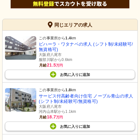
同じエリアの求人
この事業所から
1.4
km
ビハーラ・ワタナベの求人 (シフト制/未経験可/
無資格可)
大阪府八尾市
服部川駅から0.6km
21.5
月給
万円
お気に入り
に
追加
この事業所から
1.8
km
サービス付高齢者向け住宅 ノーブル青山の求人
(シフト制/未経験可/無資格可)
大阪府八尾市
河内山本駅から1.1km
18.7
月給
万円
お気に入り
に
追加