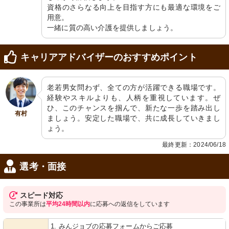
がされています。
資格のさらなる向上を目指す方にも最適な環境をご
用意。

一緒に質の高い介護を提供しましょう。
キャリアアドバイザーのおすすめポイント
老若男女問わず、全ての方が活躍できる職場です。
経験やスキルよりも、人柄を重視しています。ぜ
外観
外観
ひ、このチャンスを掴んで、新たな一歩を踏み出し
明るく開放的な雰囲気のエントランス
斬新なデザインが映える快適な職場が
有村
が迎えます。シックな色合いで落ち着
ここにあります。照明の配慮が行き届
ましょう。安定した職場で、共に成長していきまし
いた印象です。
いた落ち着いた雰囲気です。
ょう。
最終更新：2024/06/18
選考・面接
スピード対応
この事業所は
平均24時間以内
に応募への返信をしています
居室
居室
1. みんジョブの応募フォームからご応募
清潔感のあふれる居室は、心地良い
ゆったりとした居室で、清潔感のあふ