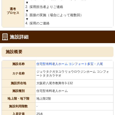
▼
日々を支えます。
れる環境をお楽しみいただけます。
2. 採用担当者よりご連絡
選考
▼
プロセス
3. 面接の実施（場合によって複数回）
▼
4. 採用のご連絡
施設詳細
施設概要
多目的スペース
多目的ホール
ゆったりとした食事空間が確保され、
清潔感のあふれるダイニングで、心地
明るい光が差し込む場所です。
よい食事のひと時を。
施設名称
住宅型有料老人ホーム コンフォート多宝・八尾
ジュウタクガタユウリョウロウジンホーム コンフォ
カナ名称
ートタタカラヤオ
施設所在地
大阪府八尾市教興寺3-132
施設種別
住宅型有料老人ホーム
地上階・地下階
地上階2階
施設利用階数
-
２Fホール
浴室
ゆとりのある空間に心地よい椅子が配
明るく清潔な空間で、ゆったりとした
入居定員
25名