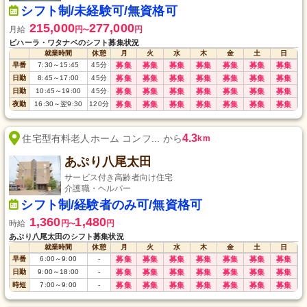
シフト制/未経験可/無資格可
215,000
277,000
月給
円
円
〜
ビハーラ・ワタナベのシフト募集状況
就業時間
休憩
月
火
水
木
金
土
日
早番
7:30
～
15:45
45
分
募集
募集
募集
募集
募集
募集
募集
日勤
8:45
～
17:00
45
分
募集
募集
募集
募集
募集
募集
募集
日勤
10:45
～
19:00
45
分
募集
募集
募集
募集
募集
募集
募集
夜勤
16:30
～
翌9:30
120
分
募集
募集
募集
募集
募集
募集
募集
4.3
住宅型有料老人ホーム コンフ... から
km
あぷり八尾太田
サービス付き高齢者向け住宅
介護職・ヘルパー
シフト制/経験者のみ可/無資格可
1,360
1,480
時給
円
円
〜
あぷり八尾太田のシフト募集状況
就業時間
休憩
月
火
水
木
金
土
日
早番
6:00
～
9:00
-
募集
募集
募集
募集
募集
募集
募集
日勤
9:00
～
18:00
-
募集
募集
募集
募集
募集
募集
募集
時短
7:00
～
9:00
-
募集
募集
募集
募集
募集
募集
募集