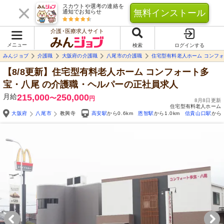
スカウトや選考の連絡を
無料インストール
通知でお知らせ
介護･医療求人サイト
メニュー
検索
ログインする
みんジョブ
介護職
大阪府の介護職
八尾市の介護職
住宅型有料老人ホーム コンフ
【8/8更新】住宅型有料老人ホーム コンフォート多
宝・八尾
の介護職・ヘルパーの正社員求人
月給
215,000
250,000
〜
円
8月8日更新
住宅型有料老人ホーム
大阪府
八尾市
教興寺
高安駅
から0.6km
恩智駅
から1.0km
信貴山口駅
から1
Yo
自由