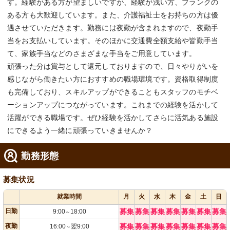
す。経験がある方が望ましいですが、経験が浅い方、ブランクの
ある方も大歓迎しています。また、介護福祉士をお持ちの方は優
遇させていただきます。勤務には夜勤が含まれますので、夜勤手
当をお支払いしています。そのほかに交通費全額支給や皆勤手当
て、家族手当などのさまざまな手当をご用意しています。
頑張った分は賞与として還元しておりますので、日々やりがいを
感じながら働きたい方におすすめの職場環境です。資格取得制度
も完備しており、スキルアップができることもスタッフのモチベ
ーションアップにつながっています。これまでの経験を活かして
活躍ができる職場です。ぜひ経験を活かしてさらに活気ある施設
にできるよう一緒に頑張っていきませんか？
勤務形態
募集状況
就業時間
月
火
水
木
金
土
日
日勤
募集
募集
募集
募集
募集
募集
募集
9:00
18:00
～
夜勤
募集
募集
募集
募集
募集
募集
募集
16:00
翌9:00
～