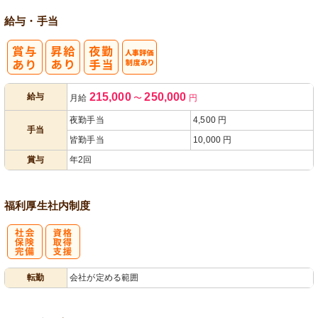
給与・手当
人事評価制度
215,000
250,000
給与
月給
〜
円
あり
夜勤手当
4,500 円
手当
皆勤手当
10,000 円
賞与
年2回
福利厚生
社内制度
社
資格取得支援
転勤
会社が定める範囲
会保険完備
あり