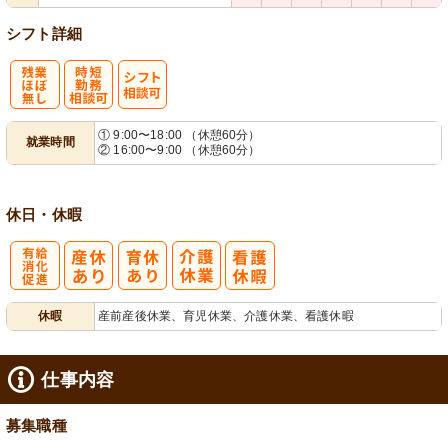
シフト詳細
残
時短勤務相談
シ
① 9:00〜18:00 （休憩60分）
就業時間
② 16:00〜9:00 （休憩60分）
業ほぼなし
可
フト相談可
休日・休暇
有
休暇
産前産後休業、育児休業、介護休業、看護休暇
給消化促進
仕事内容
募集職種