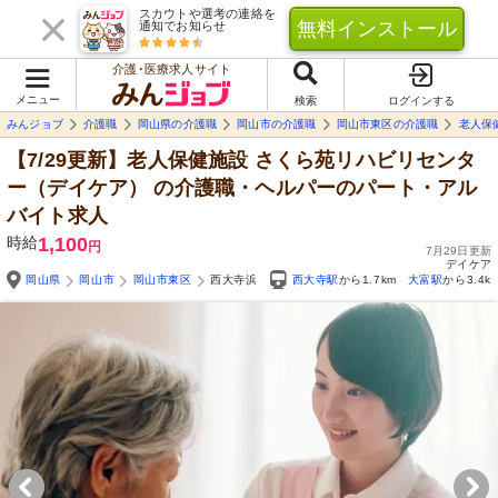
スカウトや選考の連絡を
無料インストール
通知でお知らせ
介護･医療求人サイト
メニュー
検索
ログインする
みんジョブ
介護職
岡山県の介護職
岡山市の介護職
岡山市東区の介護職
老人保
【7/29更新】老人保健施設 さくら苑リハビリセンタ
ー（デイケア）
の介護職・ヘルパーのパート・アル
バイト求人
時給
1,100
円
7月29日更新
デイケア
岡山県
岡山市
岡山市東区
西大寺浜
西大寺駅
から1.7km
大富駅
から3.4k