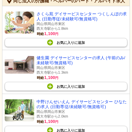
同じ法人の介護職・ヘルパーのパート・アルバイト求人
さくら苑 デイサービスセンター つくしんぼの求
人 (日勤専従/未経験可/無資格可)
岡山県岡山市東区
西大寺駅から1.8km
1,100
時給
円
お気に入り
に
追加
健生園 デイサービスセンターの求人 (午前のみ/
未経験可/無資格可)
岡山県岡山市東区
西大寺駅から1.3km
1,100
時給
円
お気に入り
に
追加
中野けんせいえん デイサービスセンター ひなた
の求人 (日勤専従/未経験可/無資格可)
岡山県岡山市東区
西大寺駅から2.0km
1,100
時給
円
お気に入り
に
追加