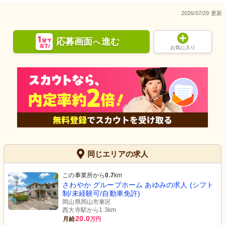
2026/07/29 更新
応募画面
進む
へ
お気に入り
同じエリアの求人
この事業所から
0.7
km
さわやか グループホーム あゆみの求人 (シフト
制/未経験可/自動車免許)
岡山県岡山市東区
西大寺駅から1.3km
20.0
月給
万円