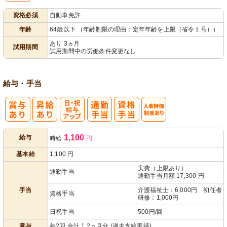
資格必須
自動車免許
年齢
64歳以下 （年齢制限の理由：定年年齢を上限（省令１号））
あり 3ヵ月
試用期間
試用期間中の労働条件変更なし
給与・手当
日・祝給与ア
人事評価制度
1,100
給与
時給
円
ップ
あり
基本給
1,100
円
実費（上限あり）
通勤手当
通勤手当月額 17,300 円
手当
介護福祉士：6,000円 初任者
資格手当
研修：1,000円
日祝手当
500円/回
賞与
年2回 合計 1.2ヵ月分 (過去支給実績)