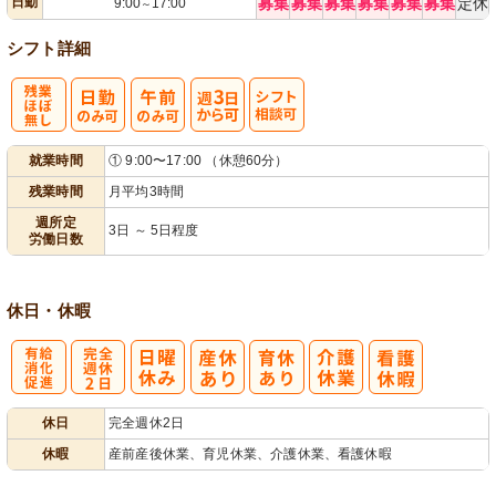
日勤
募集
募集
募集
募集
募集
募集
定休
9:00
17:00
～
シフト詳細
残
週
シ
就業時間
① 9:00〜17:00 （休憩60分）
業ほぼなし
3日から可
フト相談可
残業時間
月平均3時間
週所定
3日 ～ 5日程度
労働日数
休日・休暇
有
完
休日
完全週休2日
給消化促進
全週休2日
休暇
産前産後休業、育児休業、介護休業、看護休暇