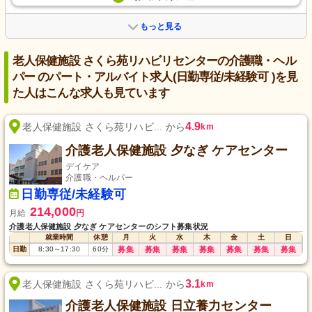
もっと見る
老人保健施設 さくら苑リハビリセンターの介護職・ヘル
パー のパート・アルバイト求人(日勤専従/未経験可 )を見
た人はこんな求人も見ています
4.9
老人保健施設 さくら苑リハビ... から
km
介護老人保健施設 夕なぎ ケアセンター
デイケア
介護職・ヘルパー
日勤専従/未経験可
214,000
月給
円
介護老人保健施設 夕なぎ ケアセンターのシフト募集状況
就業時間
休憩
月
火
水
木
金
土
日
日勤
8:30
～
17:30
60
分
募集
募集
募集
募集
募集
募集
募集
3.1
老人保健施設 さくら苑リハビ... から
km
介護老人保健施設 日立養力センター