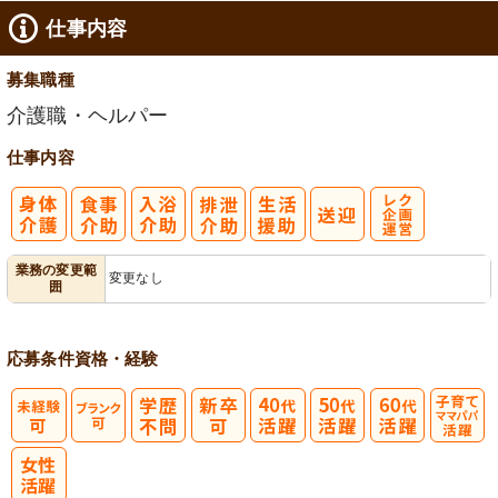
仕事内容
募集職種
介護職・ヘルパー
仕事内容
レク企画・運
業務の変更範
変更なし
囲
営
応募条件
資格・経験
子育てママパ
パ活躍