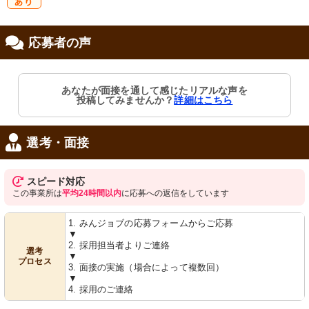
研
応募者の声
修制度あり
あなたが面接を通して感じたリアルな声を
投稿してみませんか？
詳細はこちら
選考・面接
スピード対応
この事業所は
平均24時間以内
に応募への返信をしています
1. みんジョブの応募フォームからご応募
▼
2. 採用担当者よりご連絡
選考
▼
プロセス
3. 面接の実施（場合によって複数回）
▼
4. 採用のご連絡