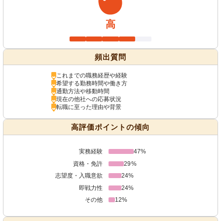
高
頻出質問
これまでの職務経歴や経験
希望する勤務時間や働き方
通勤方法や移動時間
現在の他社への応募状況
転職に至った理由や背景
高評価ポイントの傾向
実務経験
47%
資格・免許
29%
志望度・入職意欲
24%
即戦力性
24%
その他
12%