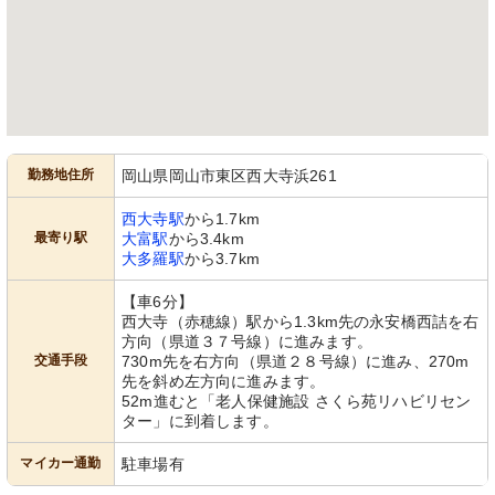
勤務地住所
岡山県岡山市東区西大寺浜261
西大寺駅
から1.7km
最寄り駅
大富駅
から3.4km
大多羅駅
から3.7km
【車6分】
西大寺（赤穂線）駅から1.3km先の永安橋西詰を右
方向（県道３７号線）に進みます。
交通手段
730m先を右方向（県道２８号線）に進み、270m
先を斜め左方向に進みます。
52m進むと「老人保健施設 さくら苑リハビリセン
ター」に到着します。
マイカー通勤
駐車場有