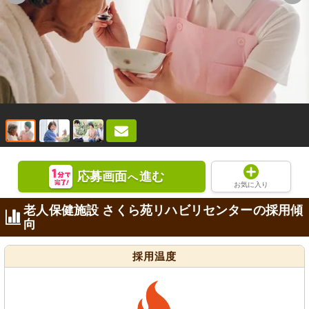
応募画面
進む
へ
お気に入り
老人保健施設 さくら苑リハビリセンターの採用傾
向
採用温度