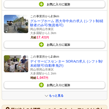
お気に入り
に
追加
この事業所から
2.5
km
グループホーム 西大寺中央の求人 (シフト制/経
験者のみ可/無資格可)
岡山県岡山市東区
大多羅駅から1.3km
17.4
月給
万円
お気に入り
に
追加
この事業所から
2.6
km
デイサービスセンター SORAの求人 (シフト制/
未経験可/自動車免許)
岡山県岡山市東区
大多羅駅から1.1km
1,047
時給
円
お気に入り
に
追加
もっと見る