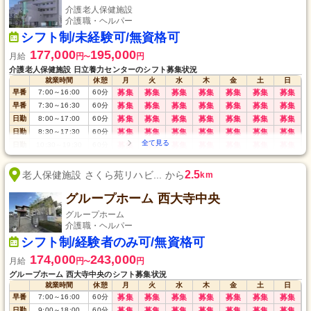
介護老人保健施設
介護職・ヘルパー
シフト制/未経験可/無資格可
177,000
195,000
月給
円
円
〜
介護老人保健施設 日立養力センターのシフト募集状況
就業時間
休憩
月
火
水
木
金
土
日
早番
7:00
～
16:00
60
分
募集
募集
募集
募集
募集
募集
募集
早番
7:30
～
16:30
60
分
募集
募集
募集
募集
募集
募集
募集
日勤
8:00
～
17:00
60
分
募集
募集
募集
募集
募集
募集
募集
日勤
8:30
～
17:30
60
分
募集
募集
募集
募集
募集
募集
募集
日勤
10:30
～
19:30
60
分
募集
募集
募集
募集
募集
募集
募集
夜勤
16:30
～
翌9:30
60
分
募集
募集
募集
募集
募集
募集
募集
2.5
老人保健施設 さくら苑リハビ... から
km
グループホーム 西大寺中央
グループホーム
介護職・ヘルパー
シフト制/経験者のみ可/無資格可
174,000
243,000
月給
円
円
〜
グループホーム 西大寺中央のシフト募集状況
就業時間
休憩
月
火
水
木
金
土
日
早番
7:00
～
16:00
60
分
募集
募集
募集
募集
募集
募集
募集
日勤
9:00
～
18:00
60
分
募集
募集
募集
募集
募集
募集
募集