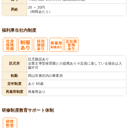
20 ～ 20円
昇給
（時間あたり）
福利厚生
社内制度
社
託
再雇用制度あ
正社員登用あ
託児施設あり
託児所
企業主導型保育園との提携あり※定員に達している場合は入
会保険完備
児施設あり
り
り
園不可
転勤
岡山市東区内の事業所
定年制度
あり 65歳
再雇用制度
再雇用あり
研修制度
教育
サポート体制