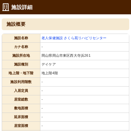
施設詳細
施設概要
施設名称
老人保健施設 さくら苑リハビリセンター
カナ名称
-
施設所在地
岡山県岡山市東区西大寺浜261
施設種別
デイケア
地上階・地下階
地上階4階
施設利用階数
-
入居定員
-
居室総数
-
敷地面積
-
延床面積
-
居室面積
-