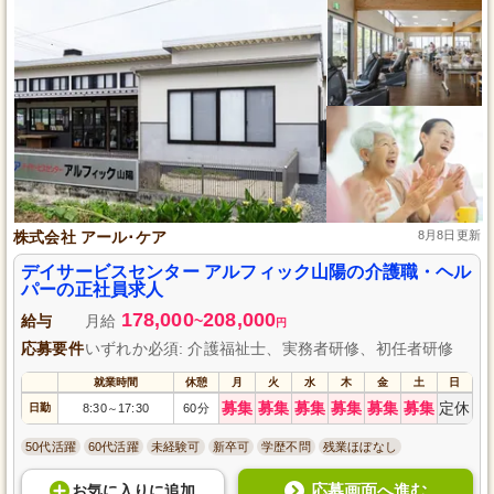
株式会社 アール･ケア
8月8日更新
デイサービスセンター アルフィック山陽の介護職・ヘル
パーの正社員求人
178,000
208,000
給与
月給
~
円
応募要件
いずれか必須: 介護福祉士、実務者研修、初任者研修
就業時間
休憩
月
火
水
木
金
土
日
募集
募集
募集
募集
募集
募集
定休
日勤
8:30
17:30
60分
～
50代活躍
60代活躍
未経験可
新卒可
学歴不問
残業ほぼなし
応募画面へ進む
お気に入り
に
追加