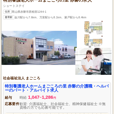
特別養護老人ホームまごころの里 赤磐の求人
ショートステイ
住所
岡山県赤磐市西軽部1244-1
最寄駅
金川駅から7.6km、万富駅から8.1km、瀬戸駅から8.4km
社会福祉法人 まごころ
特別養護老人ホームまごころの里 赤磐の介護職・ヘルパ
ーのパート・アルバイト求人
1,047
1,286
給与
時給
~
円
応募要件
歓迎: 介護福祉士、社会福祉士、精神保健福祉士 ※無
資格の方でも応募可能です。