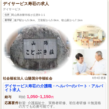
デイサービス寿荘の求人
デイサービス
住所
岡山県赤磐市桜が丘西9-1-1
最寄駅
瀬戸駅から5.0km、万富駅から5.6km、牧山駅から7.1km
社会福祉法人 山陽国分寺福祉会
8月4日更新
デイサービス寿荘の介護職・ヘルパーのパート・アルバ
イト求人
1,050
1,150
給与
時給
~
円
応募要件
歓迎: 介護福祉士、実務者研修、初任者研修 ※無資格
の方でも応募可能です。