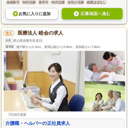
未経験可
50代活躍
新卒可
40代活躍
女性が活躍
残業ほぼなし
応募画面へ進む
お気に入り
に
追加
医療法人 睦会の求人
法人
住所
岡山県赤磐市長尾15
最寄駅
瀬戸駅から2.2km、東岡山駅から5.9km、高島駅から7.8km
7月28日更新
介護職・ヘルパーの正社員求人