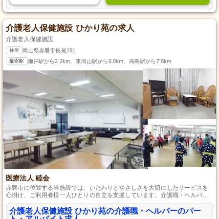
介護老人保健施設 ひかり苑の求人
介護老人保健施設
住所
岡山県赤磐市長尾161
最寄駅
瀬戸駅から2.2km、東岡山駅から6.0km、高島駅から7.8km
医療法人 睦会
赤磐市に位置する当施設では、いたわりとやさしさを大切にしたサービスを
心掛け、ご利用者様一人ひとりの自立を支援しています。介護職・ヘルパー
の皆さんには、日々の生活支援から身体介助まで、幅広い業務をお任せしま
す。未経験者も歓迎し、正社員への道も開かれていますので、長期的なキャ
介護老人保健施設 ひかり苑の介護職・ヘルパーのパー
リアを築きたい方にもぴったりです。
ト・アルバイト求人