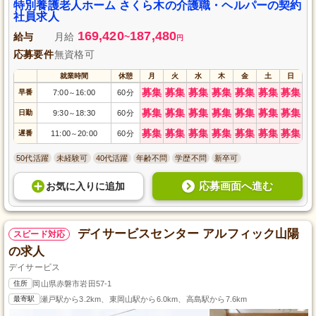
特別養護老人ホーム さくら木の介護職・ヘルパーの契約
社員求人
169,420
187,480
給与
月給
~
円
応募要件
無資格可
就業時間
休憩
月
火
水
木
金
土
日
募集
募集
募集
募集
募集
募集
募集
早番
7:00
16:00
60分
～
募集
募集
募集
募集
募集
募集
募集
日勤
9:30
18:30
60分
～
募集
募集
募集
募集
募集
募集
募集
遅番
11:00
20:00
60分
～
50代活躍
未経験可
40代活躍
年齢不問
学歴不問
新卒可
応募画面へ進む
お気に入り
に
追加
デイサービスセンター アルフィック山陽
スピード対応
の求人
デイサービス
住所
岡山県赤磐市岩田57-1
最寄駅
瀬戸駅から3.2km、東岡山駅から6.0km、高島駅から7.6km