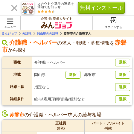
スカウトや選考の連絡を
無料インストール
通知でお知らせ
介護･医療求人サイト
メニュー
ログインする
みんジョブ
介護職
岡山県の介護職
赤磐市の介護職求人
介護職・ヘルパー
赤磐
の求人・転職・募集情報を
市
から探す
職種
介護職・ヘルパー
選択
地域
岡山県
選択
赤磐市
選択
路線・駅
指定なし
選択
詳細条件
給与/雇用形態/資格/種別など
選択
赤磐市
の介護職・ヘルパー求人の給与相場
正社員
パート・アルバイト
(月収)
(時給)