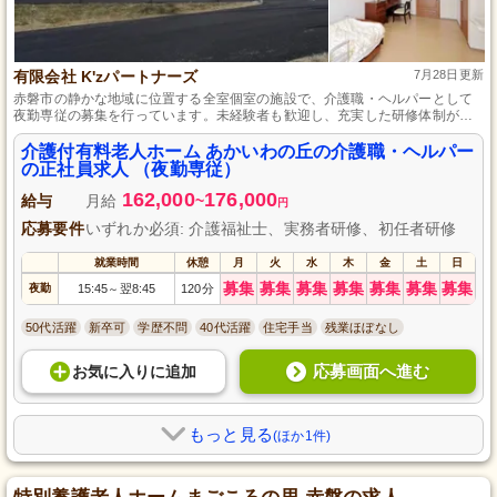
有限会社 K'zパートナーズ
7月28日更新
赤磐市の静かな地域に位置する全室個室の施設で、介護職・ヘルパーとして
夜勤専従の募集を行っています。未経験者も歓迎し、充実した研修体制が整
っているため、初めての方でも安心してスタートできます。入居者様一人ひ
とりの生活を尊重し、快適な夜を提供するやりがいのある仕事です。社会保
介護付有料老人ホーム あかいわの丘の介護職・ヘルパー
険完備、退職金制度有りと、長期で安定して働ける環境も魅力的です。
の正社員求人 （夜勤専従）
162,000
176,000
給与
月給
~
円
応募要件
いずれか必須: 介護福祉士、実務者研修、初任者研修
就業時間
休憩
月
火
水
木
金
土
日
募集
募集
募集
募集
募集
募集
募集
夜勤
15:45
翌8:45
120分
～
50代活躍
新卒可
学歴不問
40代活躍
住宅手当
残業ほぼなし
応募画面へ進む
お気に入り
に
追加
もっと見る
(ほか1件)