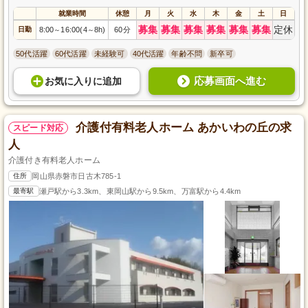
就業時間
休憩
月
火
水
木
金
土
日
募集
募集
募集
募集
募集
募集
定休
日勤
8:00
16:00(4
8h)
60分
～
～
50代活躍
60代活躍
未経験可
40代活躍
年齢不問
新卒可
応募画面へ進む
お気に入り
に
追加
介護付有料老人ホーム あかいわの丘の求
スピード対応
人
介護付き有料老人ホーム
住所
岡山県赤磐市日古木785-1
最寄駅
瀬戸駅から3.3km、東岡山駅から9.5km、万富駅から4.4km