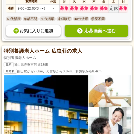
就業時間
休憩
月
火
水
木
金
土
日
募集
募集
募集
募集
募集
定休
募集
遅番
9:00
22:00(3h〜)
-
～
60代活躍
年齢不問
50代活躍
未経験可
40代活躍
学歴不問
応募画面へ進む
お気に入り
に
追加
特別養護老人ホーム 広虫荘の求人
特別養護老人ホーム
住所
岡山県赤磐市沢原1395
最寄駅
熊山駅から2.6km、万富駅から3.8km、和気駅から6.4km