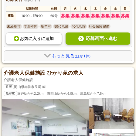
就業時間
休憩
月
火
水
木
金
土
日
募集
募集
募集
募集
募集
募集
募集
夜勤
16:00
翌9:00
60分
～
未経験可
学歴不問
新卒可
50代活躍
40代活躍
社会保険完備
応募画面へ進む
お気に入り
に
追加
もっと見る
(ほか1件)
介護老人保健施設 ひかり苑の求人
介護老人保健施設
住所
岡山県赤磐市長尾161
最寄駅
瀬戸駅から2.2km、東岡山駅から6.0km、高島駅から7.8km