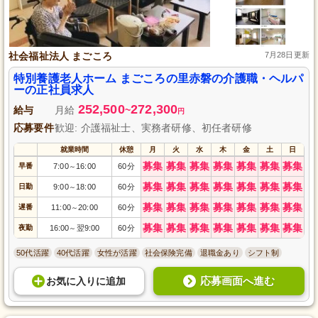
社会福祉法人 まごころ
7月28日更新
特別養護老人ホーム まごころの里赤磐の介護職・ヘルパ
ーの正社員求人
252,500
272,300
給与
月給
~
円
応募要件
歓迎: 介護福祉士、実務者研修、初任者研修
就業時間
休憩
月
火
水
木
金
土
日
募集
募集
募集
募集
募集
募集
募集
早番
7:00
16:00
60分
～
募集
募集
募集
募集
募集
募集
募集
日勤
9:00
18:00
60分
～
募集
募集
募集
募集
募集
募集
募集
遅番
11:00
20:00
60分
～
募集
募集
募集
募集
募集
募集
募集
夜勤
16:00
翌9:00
60分
～
50代活躍
40代活躍
女性が活躍
社会保険完備
退職金あり
シフト制
応募画面へ進む
お気に入り
に
追加