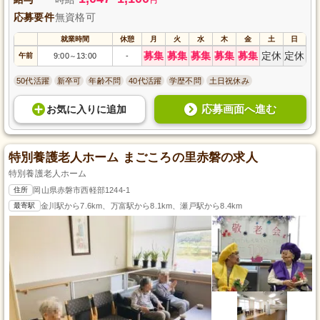
円
応募要件
無資格可
就業時間
休憩
月
火
水
木
金
土
日
募集
募集
募集
募集
募集
定休
定休
午前
9:00
13:00
-
～
50代活躍
新卒可
年齢不問
40代活躍
学歴不問
土日祝休み
応募画面へ進む
お気に入り
に
追加
特別養護老人ホーム まごころの里赤磐の求人
特別養護老人ホーム
住所
岡山県赤磐市西軽部1244-1
最寄駅
金川駅から7.6km、万富駅から8.1km、瀬戸駅から8.4km