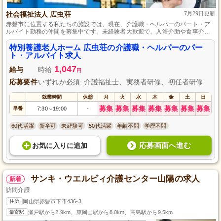
社会福祉法人 広虫荘
7月29日更新
赤磐市に位置する私たちの施設では、現在、介護職・ヘルパーのパート・ア
ルバイト勤務の仲間を募集中です。未経験者大歓迎で、入浴介助や食事介助
など、利用者様の生活をサポートするやりがいのある仕事をお任せします。
週4日からの勤務で、残業が少なく、通勤手当も支給されるため、働きやすさ
特別養護老人ホーム 広虫荘の介護職・ヘルパーのパー
を重視したい方にぴったりです。笑顔あふれる職場で、新たな一歩を踏み出
ト・アルバイト求人
しませんか。
1,047
給与
時給
円
応募要件
いずれか必須: 介護福祉士、実務者研修、初任者研修
就業時間
休憩
月
火
水
木
金
土
日
募集
募集
募集
募集
募集
募集
募集
早番
7:30
19:00
-
～
60代活躍
新卒可
未経験可
50代活躍
年齢不問
学歴不問
応募画面へ進む
お気に入り
に
追加
サンキ・ウエルビィ介護センター山陽の求人
新着
訪問介護
住所
岡山県赤磐市下市436-3
最寄駅
瀬戸駅から2.9km、東岡山駅から8.0km、高島駅から9.5km