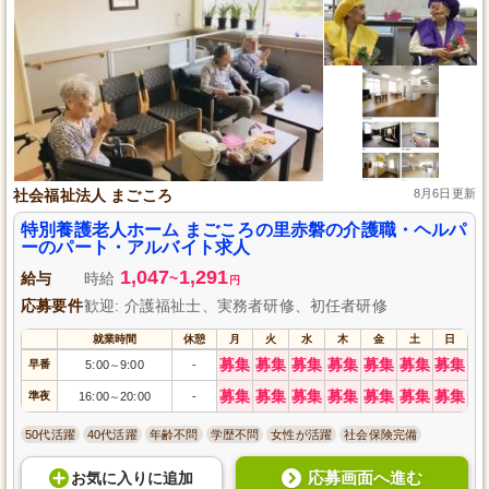
社会福祉法人 まごころ
8月6日更新
特別養護老人ホーム まごころの里赤磐の介護職・ヘルパ
ーのパート・アルバイト求人
1,047
1,291
給与
時給
~
円
応募要件
歓迎: 介護福祉士、実務者研修、初任者研修
就業時間
休憩
月
火
水
木
金
土
日
募集
募集
募集
募集
募集
募集
募集
早番
5:00
9:00
-
～
募集
募集
募集
募集
募集
募集
募集
準夜
16:00
20:00
-
～
50代活躍
40代活躍
年齢不問
学歴不問
女性が活躍
社会保険完備
応募画面へ進む
お気に入り
に
追加