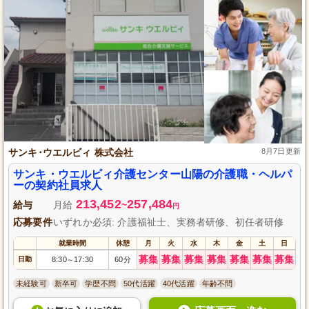
サンキ･ウエルビィ 株式会社
8月7日更新
サンキ・ウエルビィ介護センター山陽の介護職・ヘルパ
ーの契約社員求人
213,452
257,484
給与
月給
~
円
応募要件
いずれか必須: 介護福祉士、実務者研修、初任者研修
就業時間
休憩
月
火
水
木
金
土
日
募集
募集
募集
募集
募集
募集
募集
日勤
8:30
17:30
60分
～
未経験可
新卒可
学歴不問
50代活躍
40代活躍
年齢不問