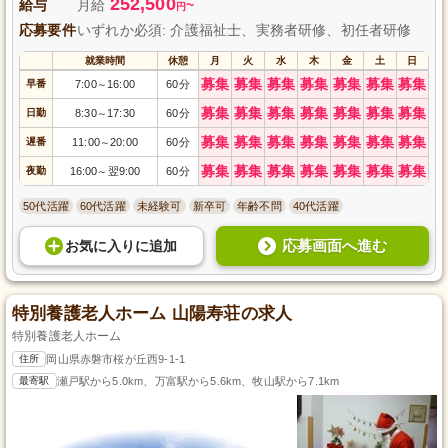
252,500
給与
月給
~
円
応募要件
いずれか必須: 介護福祉士、実務者研修、初任者研修
就業時間
休憩
月
火
水
木
金
土
日
募集
募集
募集
募集
募集
募集
募集
早番
7:00
16:00
60分
～
募集
募集
募集
募集
募集
募集
募集
日勤
8:30
17:30
60分
～
募集
募集
募集
募集
募集
募集
募集
遅番
11:00
20:00
60分
～
募集
募集
募集
募集
募集
募集
募集
夜勤
16:00
翌9:00
60分
～
50代活躍
60代活躍
未経験可
新卒可
年齢不問
40代活躍
応募画面へ進む
お気に入り
に
追加
特別養護老人ホーム 山陽寿荘の求人
特別養護老人ホーム
住所
岡山県赤磐市桜が丘西9-1-1
最寄駅
瀬戸駅から5.0km、万富駅から5.6km、牧山駅から7.1km