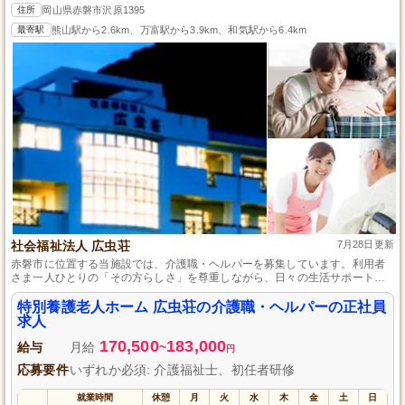
住所
岡山県赤磐市沢原1395
最寄駅
熊山駅から2.6km、万富駅から3.9km、和気駅から6.4km
社会福祉法人 広虫荘
7月28日更新
赤磐市に位置する当施設では、介護職・ヘルパーを募集しています。利用者
さま一人ひとりの「その方らしさ」を尊重しながら、日々の生活サポートを
通じて、快適で健やかな毎日を送っていただける環境作りに励んでいます。
育児休暇や介護休暇の取得実績も豊富で、個々のライフステージに合わせた
特別養護老人ホーム 広虫荘の介護職・ヘルパーの正社員
働き方が可能です。
求人
170,500
183,000
給与
月給
~
円
応募要件
いずれか必須: 介護福祉士、初任者研修
就業時間
休憩
月
火
水
木
金
土
日