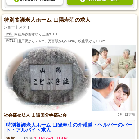
特別養護老人ホーム 山陽寿荘の求人
ショートステイ
住所
岡山県赤磐市桜が丘西9-1-1
最寄駅
瀬戸駅から5.0km、万富駅から5.6km、牧山駅から7.1km
社会福祉法人 山陽国分寺福祉会
8月4日更新
特別養護老人ホーム 山陽寿荘の介護職・ヘルパーのパー
ト・アルバイト求人
1,047
1,100
給与
時給
~