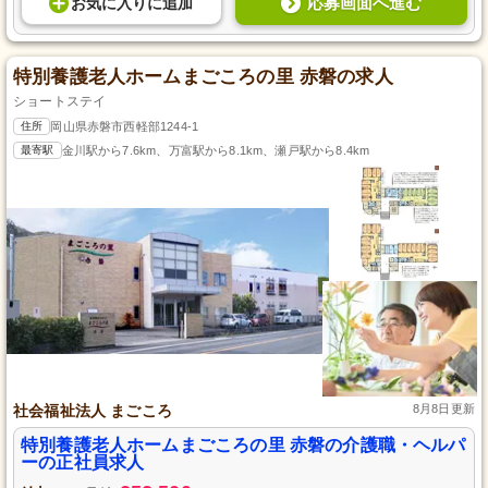
応募画面へ進む
お気に入り
に
追加
特別養護老人ホームまごころの里 赤磐の求人
ショートステイ
住所
岡山県赤磐市西軽部1244-1
最寄駅
金川駅から7.6km、万富駅から8.1km、瀬戸駅から8.4km
社会福祉法人 まごころ
8月8日更新
特別養護老人ホームまごころの里 赤磐の介護職・ヘルパ
ーの正社員求人