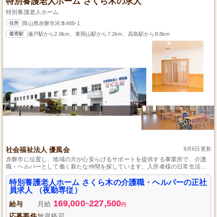
特別養護老人ホーム さくら木の求人
特別養護老人ホーム
住所
岡山県赤磐市河本488-1
最寄駅
瀬戸駅から2.8km、東岡山駅から7.2km、高島駅から8.8km
社会福祉法人 優風会
8月6日更新
赤磐市に位置し、地域の方が心安らげるサポートを提供する事業所で、介護
職・ヘルパーとして働く新たな仲間を探しています。入所者様の日常生活を
支える重要な役割を担い、食事、排泄、入浴の介助など幅広い業務を通じ
て、その人らしい暮らしをサポートします。未経験者歓迎で、育児や介護休
特別養護老人ホーム さくら木の介護職・ヘルパーの正社
暇など、ライフステージが変わっても柔軟に働ける環境を整えています。
員求人 （夜勤専従）
169,000
227,500
給与
月給
~
円
応募要件
無資格可