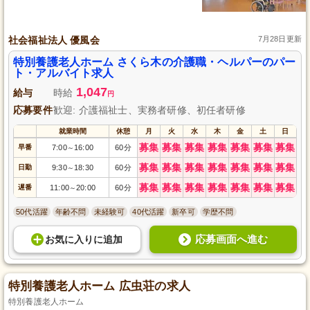
社会福祉法人 優風会
7月28日更新
特別養護老人ホーム さくら木の介護職・ヘルパーのパー
ト・アルバイト求人
1,047
給与
時給
円
応募要件
歓迎: 介護福祉士、実務者研修、初任者研修
就業時間
休憩
月
火
水
木
金
土
日
募集
募集
募集
募集
募集
募集
募集
早番
7:00
16:00
60分
～
募集
募集
募集
募集
募集
募集
募集
日勤
9:30
18:30
60分
～
募集
募集
募集
募集
募集
募集
募集
遅番
11:00
20:00
60分
～
50代活躍
年齢不問
未経験可
40代活躍
新卒可
学歴不問
応募画面へ進む
お気に入り
に
追加
特別養護老人ホーム 広虫荘の求人
特別養護老人ホーム