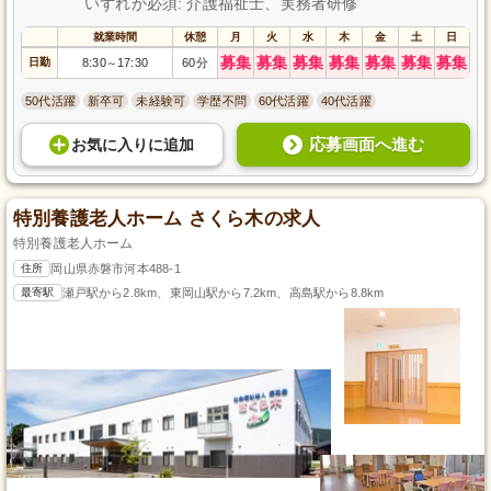
いずれか必須: 介護福祉士、実務者研修
就業時間
休憩
月
火
水
木
金
土
日
募集
募集
募集
募集
募集
募集
募集
日勤
8:30
17:30
60分
～
50代活躍
新卒可
未経験可
学歴不問
60代活躍
40代活躍
応募画面へ進む
お気に入り
に
追加
特別養護老人ホーム さくら木の求人
特別養護老人ホーム
住所
岡山県赤磐市河本488-1
最寄駅
瀬戸駅から2.8km、東岡山駅から7.2km、高島駅から8.8km