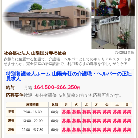
社会福祉法人 山陽国分寺福祉会
7月28日更新
赤磐市に位置する施設で、介護職・ヘルパーとしてのキャリアをスタートさ
せませんか。完全個室の居室設計で、利用者さまの尊厳を保ちながらケアが
でき、未経験者でも安心して始められる充実の指導体制が整っています。社
会保険や退職金制度など、安定した働きやすい環境も魅力です。
特別養護老人ホーム 山陽寿荘の介護職・ヘルパーの正社
員求人
164,500
266,350
給与
月給
~
円
応募要件
歓迎: 初任者研修 ※無資格の方でも応募可能です。
就業時間
休憩
月
火
水
木
金
土
日
募集
募集
募集
募集
募集
募集
募集
早番
7:30
16:30
60分
～
募集
募集
募集
募集
募集
募集
募集
遅番
13:00
22:00
60分
～
募集
募集
募集
募集
募集
募集
募集
深夜
22:00
翌7:30
60分
～