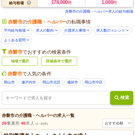
178,000
1,000
円
円
給与相場
赤磐市の介護職・ヘルパー求人の給与相場
赤磐市
の
介護職・ヘルパー
の転職事情
平均給与相場
求人の動向
介護求人事情
求人数のトレンド
よくある質問
赤磐市
でおすすめの検索条件
地域で選択
詳細条件で選択
赤磐市
で人気の条件
岡山市
瀬戸内市
岡山市北区
備前市
岡山市中区
検索
赤磐市
の
介護職・ヘルパー
の求人一覧
26
事業所
46
求人
おすすめ順
(1~30件)