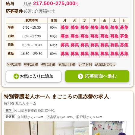
217,500
275,000
給与
月給
~
円
応募要件
必須: 介護福祉士
就業時間
休憩
月
火
水
木
金
土
日
募集
募集
募集
募集
募集
募集
募集
早番
6:30
15:30
60分
～
募集
募集
募集
募集
募集
募集
募集
日勤
8:30
17:30
60分
～
募集
募集
募集
募集
募集
募集
募集
日勤
10:30
19:30
60分
～
募集
募集
募集
募集
募集
募集
募集
夜勤
16:30
翌9:30
60分
～
50代活躍
60代活躍
40代活躍
女性が活躍
シフト制
残業ほぼなし
応募画面へ進む
お気に入り
に
追加
特別養護老人ホーム まごころの里赤磐の求人
特別養護老人ホーム
住所
岡山県赤磐市西軽部1244-1
最寄駅
金川駅から7.6km、万富駅から8.1km、瀬戸駅から8.4km