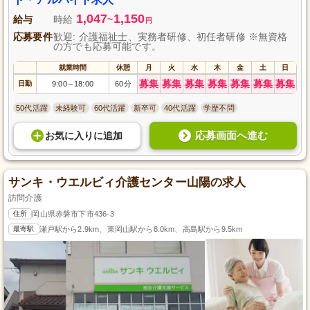
1,047
1,150
給与
時給
~
円
応募要件
歓迎: 介護福祉士、実務者研修、初任者研修 ※無資格
の方でも応募可能です。
就業時間
休憩
月
火
水
木
金
土
日
募集
募集
募集
募集
募集
募集
募集
日勤
9:00
18:00
60分
～
50代活躍
未経験可
60代活躍
新卒可
40代活躍
学歴不問
応募画面へ進む
お気に入り
に
追加
サンキ・ウエルビィ介護センター山陽の求人
訪問介護
住所
岡山県赤磐市下市436-3
最寄駅
瀬戸駅から2.9km、東岡山駅から8.0km、高島駅から9.5km