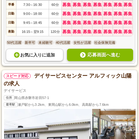
募集
募集
募集
募集
募集
募集
募集
早番
7:30
16:30
60分
～
募集
募集
募集
募集
募集
募集
募集
日勤
9:00
18:00
60分
～
募集
募集
募集
募集
募集
募集
募集
日勤
9:45
18:45
60分
～
募集
募集
募集
募集
募集
募集
募集
夜勤
16:15
翌9:15
120分
～
50代活躍
新卒可
未経験可
40代活躍
女性が活躍
社会保険完備
応募画面へ進む
お気に入り
に
追加
デイサービスセンター アルフィック山陽
スピード対応
の求人
デイサービス
住所
岡山県赤磐市岩田57-1
最寄駅
瀬戸駅から3.2km、東岡山駅から6.0km、高島駅から7.6km