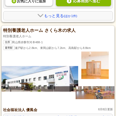
応募画面へ進む
お気に入り
に
追加
もっと見る
(ほか1件)
特別養護老人ホーム さくら木の求人
特別養護老人ホーム
住所
岡山県赤磐市河本488-1
最寄駅
瀬戸駅から2.8km、東岡山駅から7.2km、高島駅から8.8km
社会福祉法人 優風会
8月8日更新