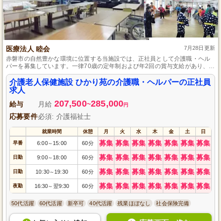
医療法人 睦会
7月28日更新
赤磐市の自然豊かな環境に位置する当施設では、正社員として介護職・ヘル
パーを募集しています。一律70歳の定年制および年2回の賞与支給があり、長
期にわたってキャリアを築くことができます。介護の実務経験は不問、介護
福祉士の資格をお持ちの方を歓迎します。地域社会に貢献する明るいスタッ
介護老人保健施設 ひかり苑の介護職・ヘルパーの正社員
フと一緒に、充実した職場でやりがいを感じながら働きませんか。
求人
207,500
285,000
給与
月給
~
円
応募要件
必須: 介護福祉士
就業時間
休憩
月
火
水
木
金
土
日
募集
募集
募集
募集
募集
募集
募集
早番
6:00
15:00
60分
～
募集
募集
募集
募集
募集
募集
募集
日勤
9:00
18:00
60分
～
募集
募集
募集
募集
募集
募集
募集
日勤
10:30
19:30
60分
～
募集
募集
募集
募集
募集
募集
募集
夜勤
16:30
翌9:30
60分
～
50代活躍
60代活躍
新卒可
40代活躍
残業ほぼなし
社会保険完備