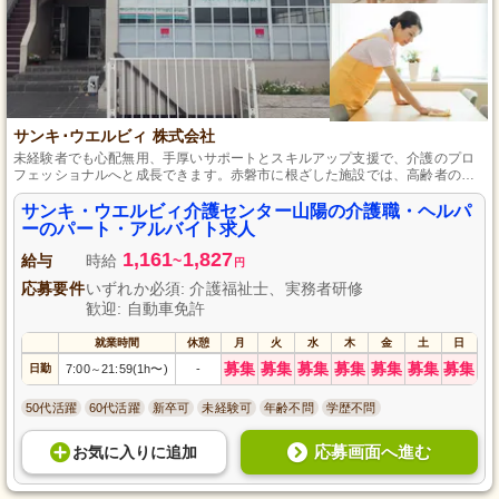
サンキ･ウエルビィ 株式会社
未経験者でも心配無用、手厚いサポートとスキルアップ支援で、介護のプロ
フェッショナルへと成長できます。赤磐市に根ざした施設では、高齢者の
方々の生活を豊かにし、地域社会に貢献する仕事に就くことができます。
サンキ・ウエルビィ介護センター山陽の介護職・ヘルパ
ーのパート・アルバイト求人
1,161
1,827
給与
時給
~
円
応募要件
いずれか必須: 介護福祉士、実務者研修
歓迎: 自動車免許
就業時間
休憩
月
火
水
木
金
土
日
募集
募集
募集
募集
募集
募集
募集
日勤
7:00
21:59(1h〜)
-
～
50代活躍
60代活躍
新卒可
未経験可
年齢不問
学歴不問
応募画面へ進む
お気に入り
に
追加