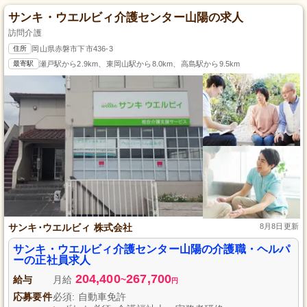
サンキ・ウエルビィ介護センター山陽の求人
訪問介護
住所
岡山県赤磐市下市436-3
最寄駅
瀬戸駅から2.9km、東岡山駅から8.0km、高島駅から9.5km
サンキ･ウエルビィ 株式会社
8月8日更新
サンキ・ウエルビィ介護センター山陽の介護職・ヘルパ
ーの正社員求人
204,400
267,700
給与
月給
~
円
応募要件
必須: 自動車免許