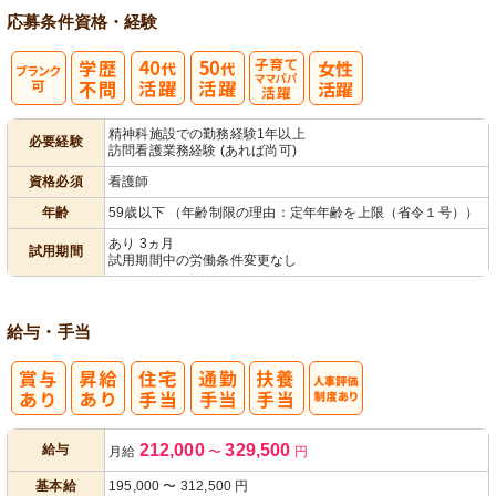
応募条件
資格・経験
子育てママパ
精神科施設での勤務経験1年以上
必要経験
訪問看護業務経験 (あれば尚可)
パ活躍
資格必須
看護師
年齢
59歳以下 （年齢制限の理由：定年年齢を上限（省令１号））
あり 3ヵ月
試用期間
試用期間中の労働条件変更なし
給与・手当
人事評価制度
212,000
329,500
給与
月給
〜
円
あり
基本給
195,000
〜
312,500
円