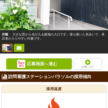
外観
大きな窓から光が入る建物の入口です。落ち着いた色合いで、来
訪者が入りやすい印象です。
応募画面
進む
へ
お気に入り
訪問看護ステーションパラソルの採用傾向
採用温度