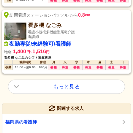
日勤
8:30
～
17:30
-
募集
募集
募集
募集
募集
募集
募集
0.8
訪問看護ステーションパラソル から
km
看多機 なごみ
看護小規模多機能型居宅介護
看護師
夜勤専従/未経験可/看護師
1,400
1,516
時給
円
円
〜
看多機 なごみのシフト募集状況
就業時間
休憩
月
火
水
木
金
土
日
夜勤
18:00
～
翌9:00
180
分
募集
募集
募集
募集
募集
募集
募集
もっと見る
関連する求人
福岡県の看護師