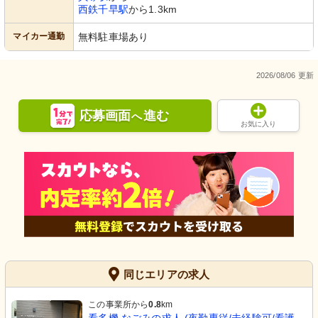
西鉄千早駅
から1.3km
マイカー通勤
無料駐車場あり
2026/08/06 更新
応募画面
進む
へ
お気に入り
同じエリアの求人
この事業所から
0.8
km