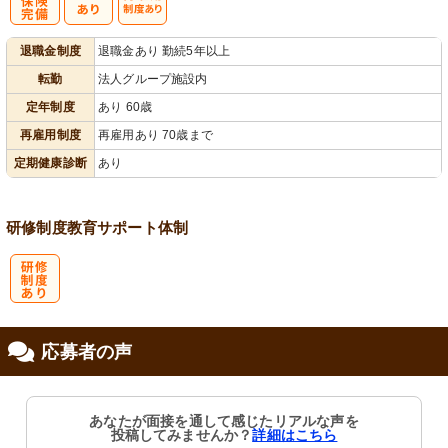
社
再雇用制度あ
退職金制度
退職金あり 勤続5年以上
会保険完備
り
転勤
法人グループ施設内
定年制度
あり 60歳
再雇用制度
再雇用あり 70歳まで
定期健康診断
あり
研修制度
教育
サポート体制
研
応募者の声
修制度あり
あなたが面接を通して感じたリアルな声を
投稿してみませんか？
詳細はこちら