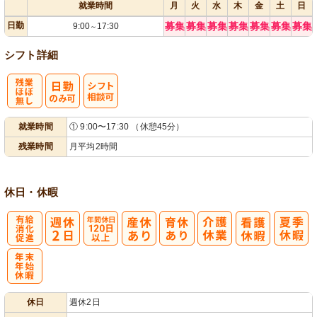
就業時間
月
火
水
木
金
土
日
日勤
募集
募集
募集
募集
募集
募集
募集
9:00
17:30
～
シフト詳細
残
シ
就業時間
① 9:00〜17:30 （休憩45分）
業ほぼなし
フト相談可
残業時間
月平均2時間
休日・休暇
有
年間休日
給消化促進
120日以上
年
休日
週休2日
末年始休暇