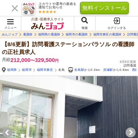
スカウトや選考の連絡を
無料インストール
通知でお知らせ
介護･医療求人サイト
メニュー
検索
ログインする
みんジョブ
看護師
福岡県の看護師
福岡市の看護師
福岡市東区の看護師
訪問看
【8/6更新】訪問看護ステーションパラソル
の看護師
の正社員求人
月給
212,000
329,500
〜
円
8月6日更新
訪問看護
福岡県
福岡市
福岡市東区
名島
名島駅
から0.3km
貝塚駅
から0.9km
西