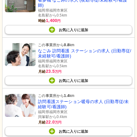
看多機 なごみの求人 (夜勤専従/未経験可/看護
師)
福岡県福岡市東区
名島駅から0.5km
1,400
時給
円
お気に入り
に
追加
この事業所から
0.8
km
なごみ 訪問看護 ステーションの求人 (日勤専従/
未経験可/看護師)
福岡県福岡市東区
名島駅から0.5km
23.5
月給
万円
お気に入り
に
追加
この事業所から
1.4
km
訪問看護ステーション暖母の求人 (日勤専従/未
経験可/看護師)
福岡県福岡市東区
貝塚駅から0.4km
22.0
月給
万円
お気に入り
に
追加