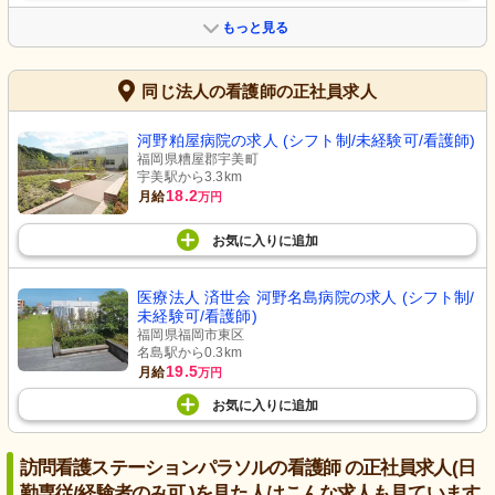
もっと見る
同じ法人の看護師の正社員求人
河野粕屋病院の求人 (シフト制/未経験可/看護師)
福岡県糟屋郡宇美町
宇美駅から3.3km
18.2
月給
万円
お気に入り
に
追加
医療法人 済世会 河野名島病院の求人 (シフト制/
未経験可/看護師)
福岡県福岡市東区
名島駅から0.3km
19.5
月給
万円
お気に入り
に
追加
訪問看護ステーションパラソルの看護師 の正社員求人(日
勤専従/経験者のみ可 )を見た人はこんな求人も見ています