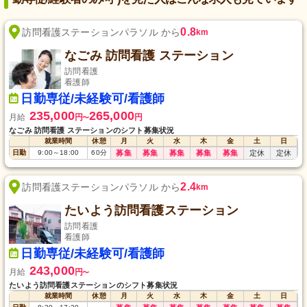
0.8
訪問看護ステーションパラソル から
km
なごみ 訪問看護 ステーション
訪問看護
看護師
日勤専従/未経験可/看護師
235,000
265,000
月給
円
円
〜
なごみ 訪問看護 ステーションのシフト募集状況
就業時間
休憩
月
火
水
木
金
土
日
日勤
9:00
～
18:00
60
分
募集
募集
募集
募集
募集
定休
定休
2.4
訪問看護ステーションパラソル から
km
たいよう訪問看護ステーション
訪問看護
看護師
日勤専従/未経験可/看護師
243,000
月給
円
〜
たいよう訪問看護ステーションのシフト募集状況
就業時間
休憩
月
火
水
木
金
土
日