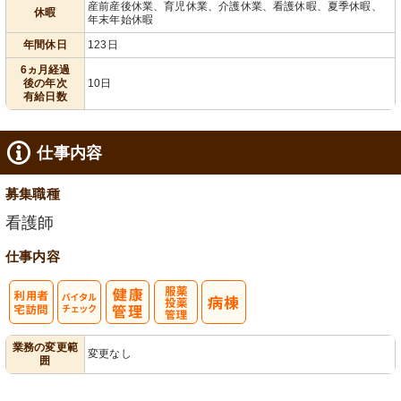
産前産後休業、育児休業、介護休業、看護休暇、夏季休暇、
休暇
年末年始休暇
年間休日
123日
6ヵ月経過
後の年次
10日
有給日数
仕事内容
募集職種
看護師
仕事内容
利
バイタルチェ
服薬・投薬管
業務の変更範
変更なし
囲
用者宅訪問
ック
理