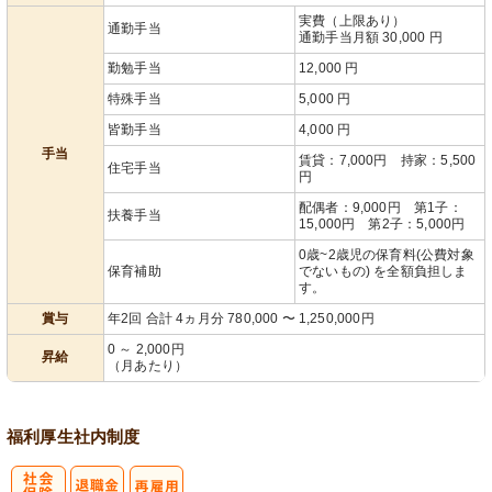
実費（上限あり）
通勤手当
通勤手当月額 30,000 円
勤勉手当
12,000 円
特殊手当
5,000 円
皆勤手当
4,000 円
手当
賃貸：7,000円 持家：5,500
住宅手当
円
配偶者：9,000円 第1子：
扶養手当
15,000円 第2子：5,000円
0歳~2歳児の保育料(公費対象
保育補助
でないもの) を全額負担しま
す。
賞与
年2回 合計 4ヵ月分 780,000 〜 1,250,000円
0 ～ 2,000円
昇給
（月あたり）
福利厚生
社内制度