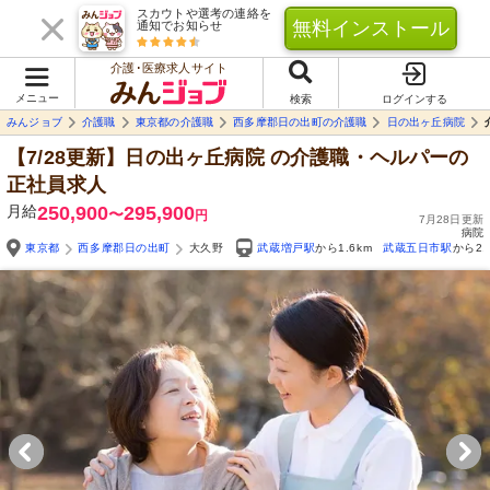
スカウトや選考の連絡を
無料インストール
通知でお知らせ
介護･医療求人サイト
メニュー
検索
ログインする
みんジョブ
介護職
東京都の介護職
西多摩郡日の出町の介護職
日の出ヶ丘病院
【7/28更新】日の出ヶ丘病院
の介護職・ヘルパーの
正社員求人
月給
250,900
295,900
〜
円
7月28日更新
病院
東京都
西多摩郡日の出町
大久野
武蔵増戸駅
から1.6km
武蔵五日市駅
から2.