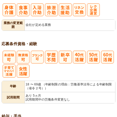
レク企画・運
業務の変更範
会社が定める業務
囲
営
応募条件
資格・経験
子育てママパ
18 〜 69歳 （年齢制限の理由：労働基準法等による年齢制限
年齢
（省令２号））
パ活躍
あり 5ヵ月
試用期間
試用期間中の労働条件変更なし
給与・手当