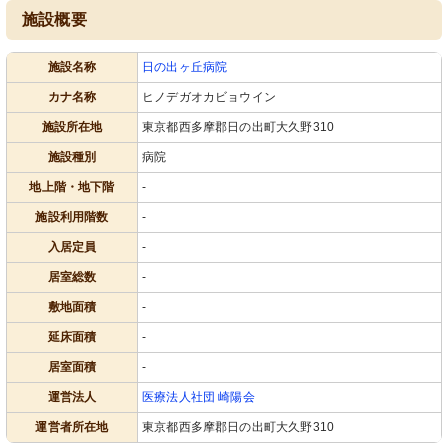
施設概要
施設名称
日の出ヶ丘病院
カナ名称
ヒノデガオカビョウイン
施設所在地
東京都西多摩郡日の出町大久野310
施設種別
病院
地上階・地下階
-
施設利用階数
-
入居定員
-
居室総数
-
敷地面積
-
延床面積
-
居室面積
-
運営法人
医療法人社団 崎陽会
運営者所在地
東京都西多摩郡日の出町大久野310