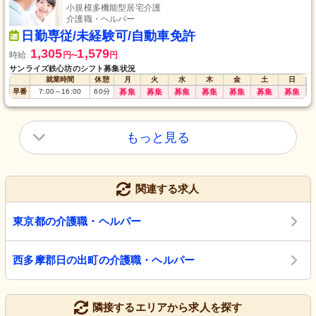
小規模多機能型居宅介護
介護職・ヘルパー
日勤専従/未経験可/自動車免許
1,305
1,579
時給
円
円
〜
サンライズ鉄心坊のシフト募集状況
就業時間
休憩
月
火
水
木
金
土
日
早番
7:00
～
16:00
60
分
募集
募集
募集
募集
募集
募集
募集
もっと見る
関連する求人
東京都の介護職・ヘルパー
西多摩郡日の出町の介護職・ヘルパー
隣接するエリアから求人を探す