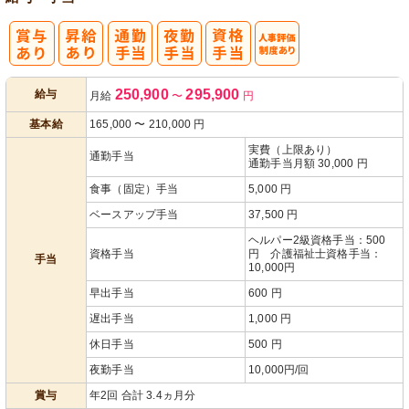
人事評価制度
250,900
295,900
給与
月給
〜
円
あり
基本給
165,000
〜
210,000
円
実費（上限あり）
通勤手当
通勤手当月額 30,000 円
食事（固定）手当
5,000 円
ベースアップ手当
37,500 円
ヘルパー2級資格手当：500
資格手当
円 介護福祉士資格手当：
手当
10,000円
早出手当
600 円
遅出手当
1,000 円
休日手当
500 円
夜勤手当
10,000円/回
賞与
年2回 合計 3.4ヵ月分