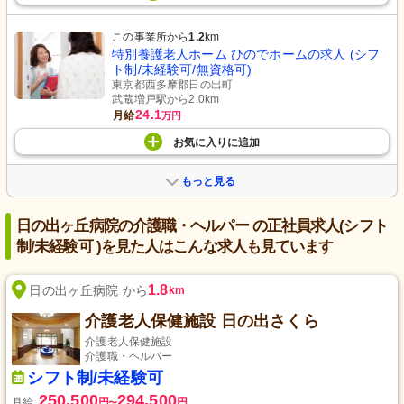
この事業所から
1.2
km
特別養護老人ホーム ひのでホームの求人 (シフ
ト制/未経験可/無資格可)
東京都西多摩郡日の出町
武蔵増戸駅から2.0km
24.1
月給
万円
お気に入り
に
追加
もっと見る
日の出ヶ丘病院の介護職・ヘルパー の正社員求人(シフト
制/未経験可 )を見た人はこんな求人も見ています
1.8
日の出ヶ丘病院 から
km
介護老人保健施設 日の出さくら
介護老人保健施設
介護職・ヘルパー
シフト制/未経験可
250,500
294,500
月給
円
円
〜