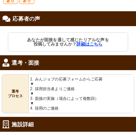
研
復
応募者の声
修制度あり
職支援あり
あなたが面接を通して感じたリアルな声を
投稿してみませんか？
詳細はこちら
選考・面接
1. みんジョブの応募フォームからご応募
▼
2. 採用担当者よりご連絡
選考
▼
プロセス
3. 面接の実施（場合によって複数回）
▼
4. 採用のご連絡
施設詳細