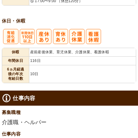
⑤ 17:00〜9:00 （休憩120分）
休日・休暇
有
年間休日
休暇
産前産後休業、育児休業、介護休業、看護休暇
給消化促進
110日以上
年間休日
116日
6ヵ月経過
後の年次
10日
有給日数
仕事内容
募集職種
介護職・ヘルパー
仕事内容