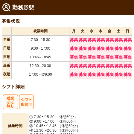
勤務形態
募集状況
就業時間
月
火
水
木
金
土
日
早番
募集
募集
募集
募集
募集
募集
募集
7:30
15:30
～
日勤
募集
募集
募集
募集
募集
募集
募集
9:00
17:00
～
日勤
募集
募集
募集
募集
募集
募集
募集
10:45
18:45
～
遅番
募集
募集
募集
募集
募集
募集
募集
12:30
20:30
～
夜勤
募集
募集
募集
募集
募集
募集
募集
17:00
翌9:00
～
シフト詳細
残
シ
① 7:30〜15:30 （休憩60分）
② 9:00〜17:00 （休憩60分）
業ほぼなし
フト相談可
就業時間
③ 10:45〜18:45 （休憩60分）
④ 12:30〜20:30 （休憩60分）