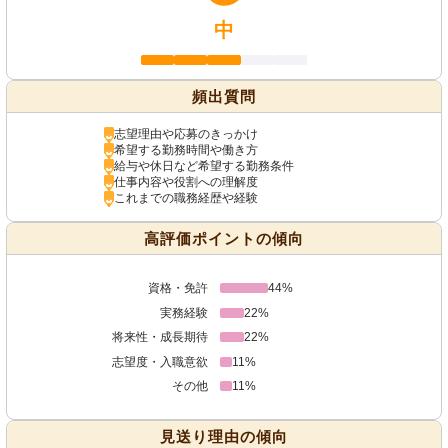
中
頻出質問
志望理由や応募のきっかけ
希望する勤務時間や働き方
給与や休日など希望する勤務条件
仕事内容や役割への理解度
これまでの職務経歴や経験
高評価ポイントの傾向
資格・免許
44%
実務経験
22%
将来性・成長期待
22%
志望度・入職意欲
11%
その他
11%
見送り理由の傾向