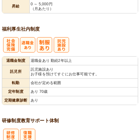
0 ～ 5,000円
昇給
（月あたり）
福利厚生
社内制度
社
託
退職金制度
退職金あり 勤続2年以上
会保険完備
児施設あり
託児施設あり
託児所
お子様を預けてすぐにお仕事可能です。
転勤
会社が定める範囲
定年制度
あり 70歳
定期健康診断
あり
研修制度
教育
サポート体制