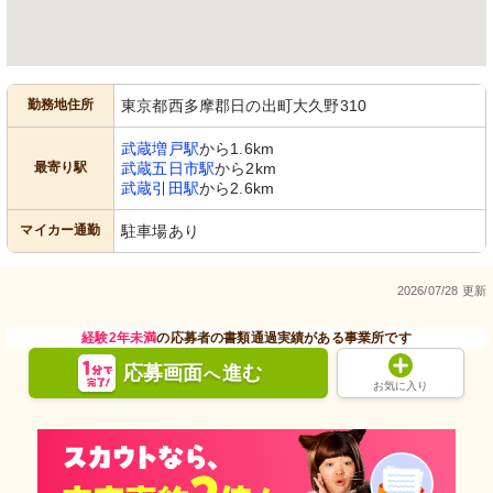
勤務地住所
東京都西多摩郡日の出町大久野310
武蔵増戸駅
から1.6km
最寄り駅
武蔵五日市駅
から2km
武蔵引田駅
から2.6km
マイカー通勤
駐車場あり
2026/07/28 更新
経験2年未満
の応募者の書類通過実績がある事業所です
応募画面
進む
へ
お気に入り