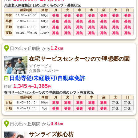
介護老人保健施設 日の出さくらのシフト募集状況
就業時間
休憩
月
火
水
木
金
土
日
午前
11:00
～
20:00
60
分
募集
募集
募集
募集
募集
募集
募集
早番
7:00
～
16:00
60
分
募集
募集
募集
募集
募集
募集
募集
日勤
9:00
～
18:00
60
分
募集
募集
募集
募集
募集
募集
募集
夜勤
16:45
～
翌9:15
120
分
募集
募集
募集
募集
募集
募集
募集
1.2
日の出ヶ丘病院 から
km
在宅サービスセンターひので理想郷の園
デイサービス
介護職・ヘルパー
日勤専従/未経験可/自動車免許
1,345
1,365
時給
円
円
〜
在宅サービスセンターひので理想郷の園のシフト募集状況
就業時間
休憩
月
火
水
木
金
土
日
日勤
8:45
～
16:45
60
分
募集
募集
募集
募集
募集
定休
定休
日勤
8:45
～
17:45
0
分
募集
募集
募集
募集
募集
定休
定休
0.8
日の出ヶ丘病院 から
km
サンライズ鉄心坊