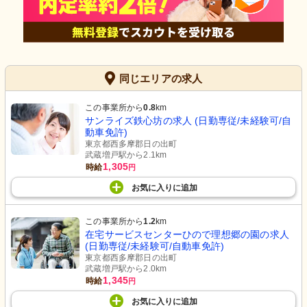
同じエリアの求人
この事業所から
0.8
km
サンライズ鉄心坊の求人 (日勤専従/未経験可/自
動車免許)
東京都西多摩郡日の出町
武蔵増戸駅から2.1km
1,305
時給
円
お気に入り
に
追加
この事業所から
1.2
km
在宅サービスセンターひので理想郷の園の求人
(日勤専従/未経験可/自動車免許)
東京都西多摩郡日の出町
武蔵増戸駅から2.0km
1,345
時給
円
お気に入り
に
追加