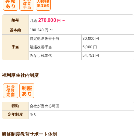
処
人事評価制度
270,000
給与
月給
円
〜
遇改善手当
あり
基本給
180,249
円
〜
特定処遇改善手当
30,000 円
手当
処遇改善手当
5,000 円
みなし残業代
54,751 円
福利厚生
社内制度
社
転勤
会社が定める範囲
会保険完備
定年制度
あり
研修制度
教育
サポート体制