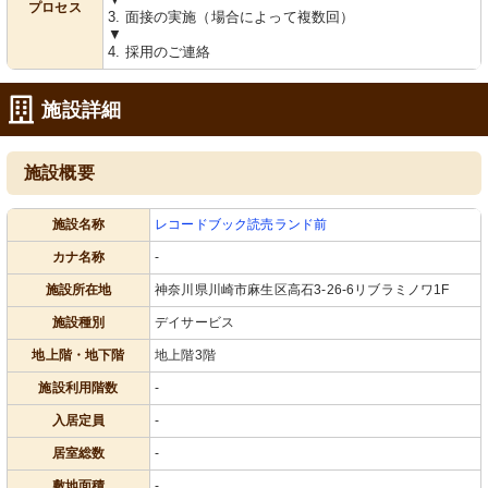
プロセス
3. 面接の実施（場合によって複数回）
▼
4. 採用のご連絡
施設詳細
施設概要
施設名称
レコードブック読売ランド前
カナ名称
-
施設所在地
神奈川県川崎市麻生区高石3-26-6リブラミノワ1F
施設種別
デイサービス
地上階・地下階
地上階3階
施設利用階数
-
入居定員
-
居室総数
-
敷地面積
-