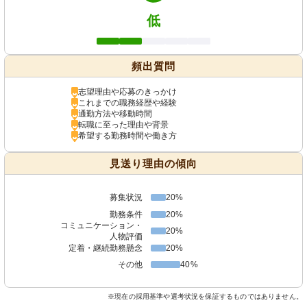
低
頻出質問
志望理由や応募のきっかけ
これまでの職務経歴や経験
通勤方法や移動時間
転職に至った理由や背景
希望する勤務時間や働き方
見送り理由の傾向
募集状況
20%
勤務条件
20%
コミュニケーション・
20%
人物評価
定着・継続勤務懸念
20%
その他
40%
※現在の採用基準や選考状況を保証するものではありません。