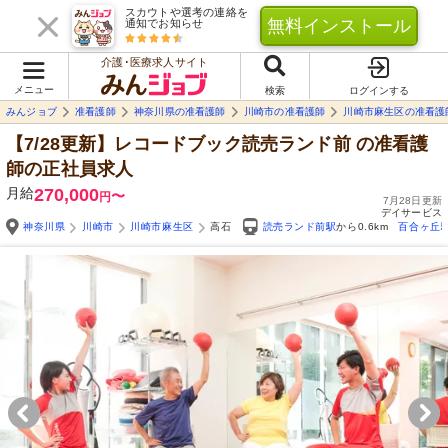
スカウトや選考の連絡を
無料インストール
通知でお知らせ
介護･医療求人サイト
メニュー
検索
ログインする
みんジョブ
准看護師
神奈川県の准看護師
川崎市の准看護師
川崎市麻生区の准看護
【7/28更新】レコードブック読売ランド前
の准看護
師の正社員求人
月給
270,000
〜
円
7月28日更新
デイサービス
神奈川県
川崎市
川崎市麻生区
高石
読売ランド前駅
から0.6km
百合ヶ丘