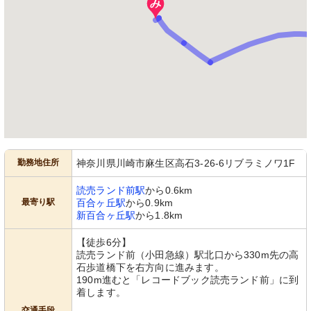
勤務地住所
神奈川県川崎市麻生区高石3-26-6リブラミノワ1F
読売ランド前駅
から0.6km
最寄り駅
百合ヶ丘駅
から0.9km
新百合ヶ丘駅
から1.8km
【徒歩6分】
読売ランド前（小田急線）駅北口から330m先の高
石歩道橋下を右方向に進みます。
190m進むと「レコードブック読売ランド前」に到
着します。
交通手段