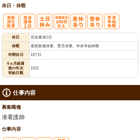
休日・休暇
有
完
年間休日
年
休日
完全週休2日
給消化促進
全週休2日
100日以上
末年始休暇
休暇
産前産後休業、育児休業、年末年始休暇
年間休日
107日
6ヵ月経過
後の年次
10日
有給日数
仕事内容
募集職種
准看護師
仕事内容