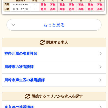
就業時間
休憩
月
火
水
木
金
土
日
日勤
8:30
～
15:30
-
募集
募集
募集
募集
募集
募集
募集
日勤
8:30
～
17:30
-
募集
募集
募集
募集
募集
募集
募集
もっと見る
関連する求人
神奈川県の准看護師
川崎市の准看護師
川崎市麻生区の准看護師
隣接するエリアから求人を探す
東京都の准看護師