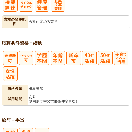
バイタルチェ
服薬・投薬管
業務の変更範
会社が定める業務
囲
ック
理
応募条件
資格・経験
子育てママパ
パ活躍
資格必須
准看護師
あり
試用期間
試用期間中の労働条件変更なし
給与・手当