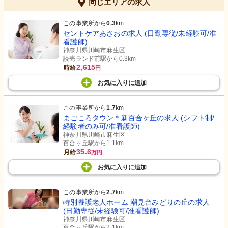
同じエリアの求人
この事業所から
0.3
km
セントケアあさおの求人 (日勤専従/未経験可/准
看護師)
神奈川県川崎市麻生区
読売ランド前駅から0.3km
2,615
時給
円
お気に入り
に
追加
この事業所から
1.7
km
まごころタウン＊新百合ヶ丘の求人 (シフト制/
経験者のみ可/准看護師)
神奈川県川崎市麻生区
百合ヶ丘駅から1.1km
35.6
月給
万円
お気に入り
に
追加
この事業所から
2.7
km
特別養護老人ホーム 潮見台みどりの丘の求人
(日勤専従/未経験可/准看護師)
神奈川県川崎市麻生区
百合ヶ丘駅から2.1km