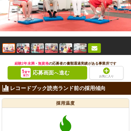
経験2年未満
・
無資格
の応募者の書類通過実績がある事業所です
応募画面
進む
へ
お気に入り
レコードブック読売ランド前の採用傾向
採用温度