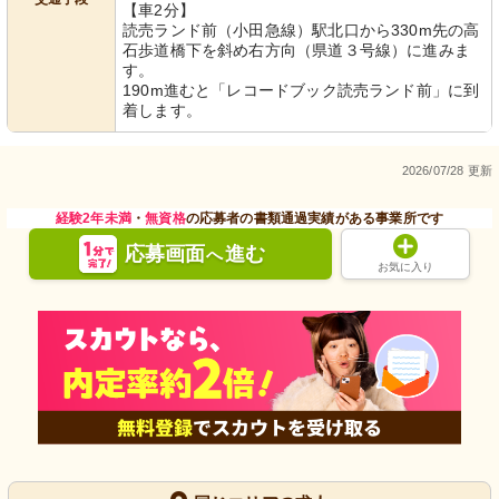
【車2分】
読売ランド前（小田急線）駅北口から330m先の高
石歩道橋下を斜め右方向（県道３号線）に進みま
す。
190m進むと「レコードブック読売ランド前」に到
着します。
2026/07/28 更新
経験2年未満
・
無資格
の応募者の書類通過実績がある事業所です
応募画面
進む
へ
お気に入り