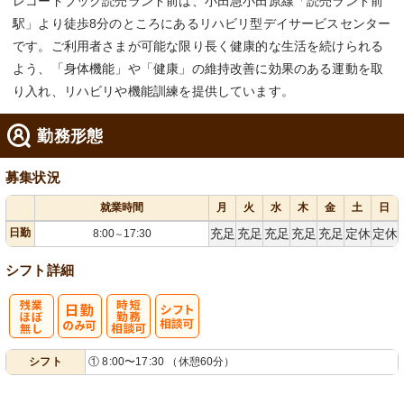
レコードブック読売ランド前は、小田急小田原線「読売ランド前
駅」より徒歩8分のところにあるリハビリ型デイサービスセンター
です。ご利用者さまが可能な限り長く健康的な生活を続けられる
よう、「身体機能」や「健康」の維持改善に効果のある運動を取
り入れ、リハビリや機能訓練を提供しています。
勤務形態
募集状況
就業時間
月
火
水
木
金
土
日
日勤
充足
充足
充足
充足
充足
定休
定休
8:00
17:30
～
シフト詳細
残
時短勤務相談
シ
シフト
① 8:00〜17:30 （休憩60分）
業ほぼなし
可
フト相談可