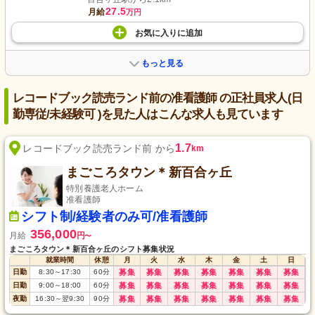
27.5
月給
万円
お気に入り
に
追加
もっと見る
レコードブック読売ランド前の准看護師 の正社員求人(日
勤専従/未経験可 )を見た人はこんな求人も見ています
1.7
レコードブック読売ランド前 から
km
まごころタウン＊新百合ヶ丘
特別養護老人ホーム
准看護師
シフト制/経験者のみ可/准看護師
356,000
月給
円
〜
まごころタウン＊新百合ヶ丘のシフト募集状況
就業時間
休憩
月
火
水
木
金
土
日
日勤
8:30
～
17:30
60
分
募集
募集
募集
募集
募集
募集
募集
日勤
9:00
～
18:00
60
分
募集
募集
募集
募集
募集
募集
募集
夜勤
16:30
～
翌9:30
90
分
募集
募集
募集
募集
募集
募集
募集