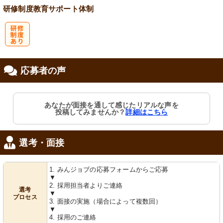
研修制度
教育
サポート体制
研
応募者の声
修制度あり
あなたが面接を通して感じたリアルな声を
投稿してみませんか？
詳細はこちら
選考・面接
1. みんジョブの応募フォームからご応募
▼
2. 採用担当者よりご連絡
選考
▼
プロセス
3. 面接の実施（場合によって複数回）
▼
4. 採用のご連絡