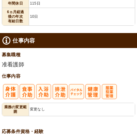
給消化促進
110日以上
年間休日
115日
6ヵ月経過
後の年次
10日
有給日数
仕事内容
募集職種
准看護師
仕事内容
バイタルチェ
服薬・投薬管
業務の変更範
変更なし
囲
ック
理
応募条件
資格・経験