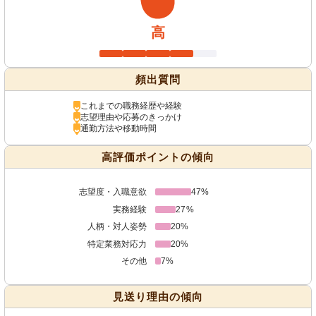
高
頻出質問
これまでの職務経歴や経験
志望理由や応募のきっかけ
通勤方法や移動時間
高評価ポイントの傾向
志望度・入職意欲
47%
実務経験
27%
人柄・対人姿勢
20%
特定業務対応力
20%
その他
7%
見送り理由の傾向