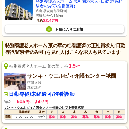
特別養護老人ホーム 誠和園の求人 (日勤専従/経
験者のみ可/准看護師)
広島県安芸郡熊野町
矢野駅から4.5km
22.4
月給
万円
お気に入り
に
追加
特別養護老人ホーム 菜の華の准看護師 の正社員求人(日勤
専従/経験者のみ可 )を見た人はこんな求人も見ています
1.5
特別養護老人ホーム 菜の華 から
km
サンキ・ウエルビィ介護センター祇園
訪問入浴
准看護師
日勤専従/未経験可/准看護師
1,605
1,607
時給
円
円
〜
サンキ・ウエルビィ介護センター祇園のシフト募集状況
就業時間
休憩
月
火
水
木
金
土
日
日勤
8:30
～
17:30
60
分
募集
募集
募集
募集
募集
募集
募集