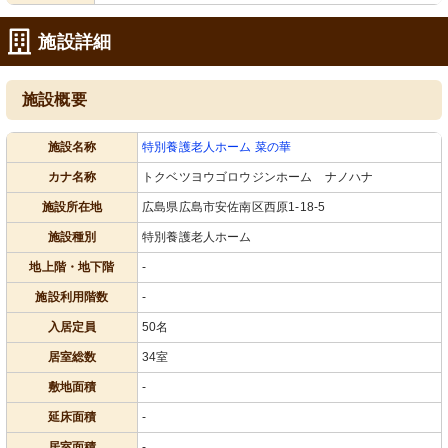
施設詳細
施設概要
施設名称
特別養護老人ホーム 菜の華
カナ名称
トクベツヨウゴロウジンホーム ナノハナ
施設所在地
広島県広島市安佐南区西原1-18-5
施設種別
特別養護老人ホーム
地上階・地下階
-
施設利用階数
-
入居定員
50名
居室総数
34室
敷地面積
-
延床面積
-
居室面積
-