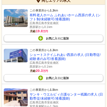
同じエリアの求人
この事業所から
1.3
km
有料老人ホーム ふれあいホーム西原の求人 (シ
フト制/未経験可/准看護師)
広島県広島市安佐南区
西原駅から0.1km
19.8
月給
万円
お気に入り
に
追加
この事業所から
1.3
km
ショートステイふれあい西原の求人 (日勤専従/
経験者のみ可/准看護師)
広島県広島市安佐南区
西原駅から0.1km
20.3
月給
万円
お気に入り
に
追加
この事業所から
1.5
km
サンキ・ウエルビィ介護センター祇園の求人 (日
勤専従/未経験可/准看護師)
広島県広島市安佐南区
安芸長束駅から1.2km