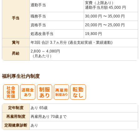
実費（上限あり）
通勤手当
通勤手当月額 45,000 円
職務手当
30,000 円 〜 35,000 円
手当
資格手当
20,000 円 〜 25,000 円
処遇改善手当
19,800 円
賞与
年3回 合計 3.7ヵ月分 (過去支給実績・業績連動)
2,800 ～ 4,080円
昇給
（月あたり）
福利厚生
社内制度
社
再雇用制度あ
定年制度
あり 65歳
会保険完備
り
再雇用制度
再雇用あり 70歳まで
定期健康診断
あり