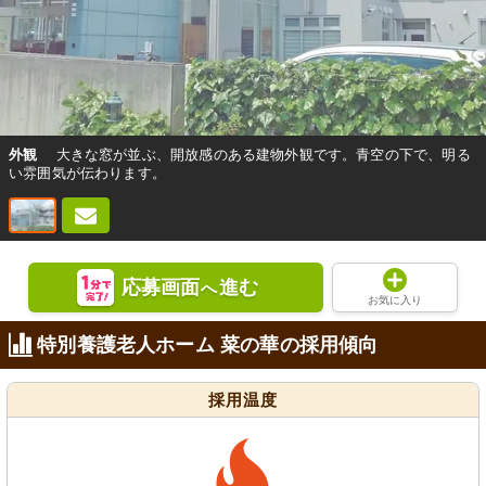
外観
大きな窓が並ぶ、開放感のある建物外観です。青空の下で、明る
い雰囲気が伝わります。
応募画面
進む
へ
お気に入り
特別養護老人ホーム 菜の華の採用傾向
採用温度