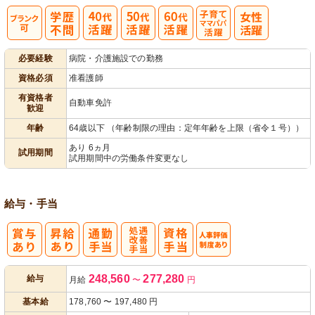
子育てママパ
必要経験
病院・介護施設での勤務
パ活躍
資格必須
准看護師
有資格者
自動車免許
歓迎
年齢
64歳以下 （年齢制限の理由：定年年齢を上限（省令１号））
あり 6ヵ月
試用期間
試用期間中の労働条件変更なし
給与・手当
処
人事評価制度
248,560
277,280
給与
月給
〜
円
遇改善手当
あり
基本給
178,760
〜
197,480
円