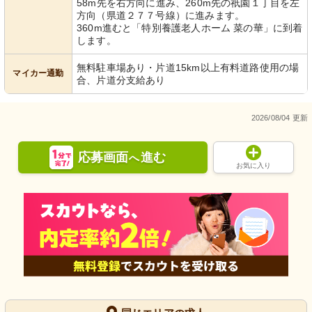
58m先を右方向に進み、260m先の祇園１丁目を左
方向（県道２７７号線）に進みます。
360m進むと「特別養護老人ホーム 菜の華」に到着
します。
無料駐車場あり・片道15km以上有料道路使用の場
マイカー通勤
合、片道分支給あり
2026/08/04 更新
応募画面
進む
へ
お気に入り