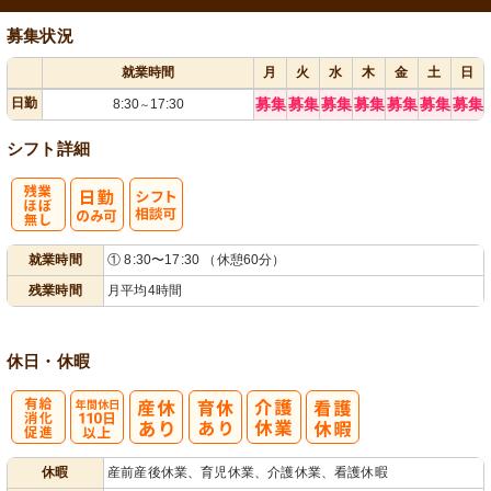
募集状況
就業時間
月
火
水
木
金
土
日
日勤
募集
募集
募集
募集
募集
募集
募集
8:30
17:30
～
シフト詳細
残
シ
就業時間
① 8:30〜17:30 （休憩60分）
業ほぼなし
フト相談可
残業時間
月平均4時間
休日・休暇
有
年間休日
休暇
産前産後休業、育児休業、介護休業、看護休暇