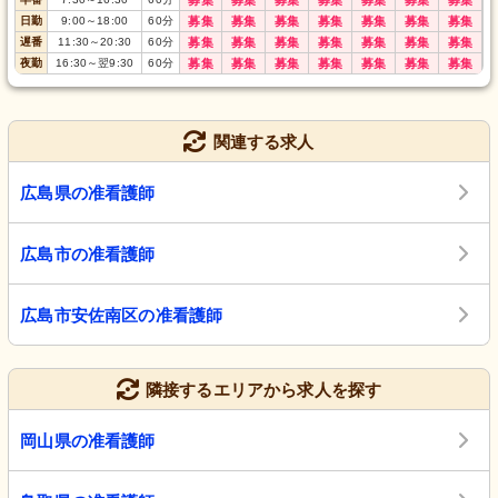
募集
募集
募集
募集
募集
募集
募集
日勤
9:00
～
18:00
60
分
募集
募集
募集
募集
募集
募集
募集
遅番
11:30
～
20:30
60
分
募集
募集
募集
募集
募集
募集
募集
夜勤
16:30
～
翌9:30
60
分
募集
募集
募集
募集
募集
募集
募集
関連する求人
広島県の准看護師
広島市の准看護師
広島市安佐南区の准看護師
隣接するエリアから求人を探す
岡山県の准看護師