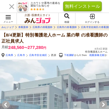
スカウトや選考の連絡を
無料インストール
通知でお知らせ
介護･医療求人サイト
メニュー
検索
ログインする
みんジョブ
准看護師
広島県の准看護師
広島市の准看護師
広島市安佐南区の准看護
【8/4更新】特別養護老人ホーム 菜の華
の准看護師の
正社員求人
月給
248,560
277,280
〜
円
8月4日更新
特別養護老人ホーム
広島県
広島市
広島市安佐南区
西原
下祇園駅
から0.5km
祇園新橋北駅
から