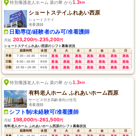
1.3
特別養護老人ホーム 菜の華 から
km
ショートステイふれあい西原
ショートステイ
准看護師
日勤専従/経験者のみ可/准看護師
203,200
235,200
月給
円
円
〜
ショートステイふれあい西原のシフト募集状況
就業時間
休憩
月
火
水
木
金
土
日
早番
7:30
～
16:30
60
分
募集
募集
募集
募集
募集
募集
募集
日勤
9:00
～
18:00
60
分
募集
募集
募集
募集
募集
募集
募集
日勤
10:30
～
19:30
60
分
募集
募集
募集
募集
募集
募集
募集
1.3
特別養護老人ホーム 菜の華 から
km
有料老人ホーム ふれあいホーム西原
サービス付き高齢者向け住宅
准看護師
シフト制/未経験可/准看護師
198,000
261,500
月給
円
円
〜
有料老人ホーム ふれあいホーム西原のシフト募集状況
就業時間
休憩
月
火
水
木
金
土
日
早番
7:30
～
16:30
60
分