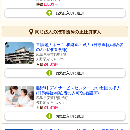
1,605
時給
円
お気に入り
に
追加
同じ法人の准看護師の正社員求人
養護老人ホーム 和楽園の求人 (日勤専従/経験者
のみ可/准看護師)
広島県安芸郡熊野町
矢野駅から4.5km
24.8
月給
万円
お気に入り
に
追加
熊野町 デイサービスセンター せいわ園の求人
(日勤専従/経験者のみ可/准看護師)
広島県安芸郡熊野町
矢野駅から4.5km
24.8
月給
万円
お気に入り
に
追加