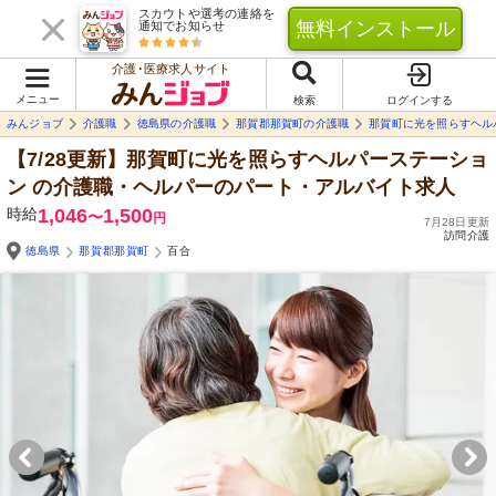
スカウトや選考の連絡を
無料インストール
通知でお知らせ
介護･医療求人サイト
メニュー
検索
ログインする
みんジョブ
介護職
徳島県の介護職
那賀郡那賀町の介護職
那賀町に光を照らすヘル
【7/28更新】那賀町に光を照らすヘルパーステーショ
ン
の介護職・ヘルパーのパート・アルバイト求人
時給
1,046
1,500
〜
円
7月28日更新
訪問介護
徳島県
那賀郡那賀町
百合