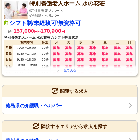
特別養護老人ホーム 水の花荘
特別養護老人ホーム
介護職・ヘルパー
シフト制/未経験可/無資格可
157,000
170,900
月給
円
円
〜
特別養護老人ホーム 水の花荘のシフト募集状況
就業時間
休憩
月
火
水
木
金
土
日
早番
7:00
～
16:00
60
分
募集
募集
募集
募集
募集
募集
募集
日勤
8:30
～
17:30
60
分
募集
募集
募集
募集
募集
募集
募集
日勤
9:30
～
18:30
60
分
募集
募集
募集
募集
募集
募集
募集
10:00
～
19:00
日勤
60
分
募集
募集
募集
募集
募集
募集
募集
(8h)
夜勤
17:00
～
翌10:00
60
分
募集
募集
募集
募集
募集
募集
募集
関連する求人
徳島県の介護職・ヘルパー
隣接するエリアから求人を探す