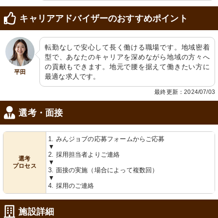
キャリアアドバイザーのおすすめポイント
転勤なしで安心して長く働ける職場です。地域密着
型で、あなたのキャリアを深めながら地域の方々へ
の貢献もできます。地元で腰を据えて働きたい方に
平田
最適な求人です。
最終更新：2024/07/03
選考・面接
1. みんジョブの応募フォームからご応募
▼
2. 採用担当者よりご連絡
選考
▼
プロセス
3. 面接の実施（場合によって複数回）
▼
4. 採用のご連絡
施設詳細