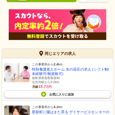
同じエリアの求人
この事業所から
2.4
km
特別養護老人ホーム 水の花荘の求人 (シフト制/
未経験可/無資格可)
徳島県那賀郡那賀町
北河内駅から9.8km
15.7
月給
万円
お気に入り
に
追加
この事業所から
4.1
km
那賀町に陽はまた昇る デイサービスセンターの