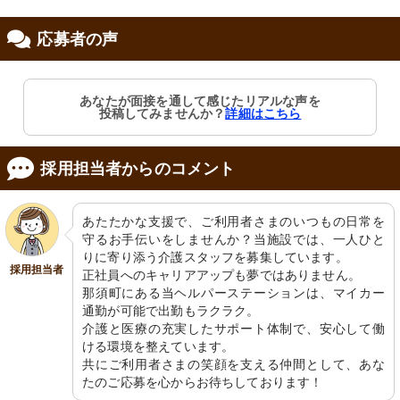
応募者の声
修制度あり
あなたが面接を通して感じたリアルな声を
投稿してみませんか？
詳細はこちら
採用担当者からのコメント
あたたかな支援で、ご利用者さまのいつもの日常を
守るお手伝いをしませんか？当施設では、一人ひと
りに寄り添う介護スタッフを募集しています。

採用担当者
正社員へのキャリアアップも夢ではありません。

那須町にある当ヘルパーステーションは、マイカー
通勤が可能で出勤もラクラク。

介護と医療の充実したサポート体制で、安心して働
ける環境を整えています。

共にご利用者さまの笑顔を支える仲間として、あな
たのご応募を心からお待ちしております！