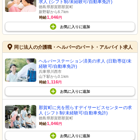
求人 (シフト制/未経験可/自動車免許)
徳島県那賀郡那賀町
新野駅から6.7km
1,046
時給
円
お気に入り
に
追加
同じ法人の介護職・ヘルパーのパート・アルバイト求人
ヘルパーステーション済美の求人 (日勤専従/未
経験可/自動車免許)
兵庫県川西市
山下駅から0.1km
1,116
時給
円
お気に入り
に
追加
那賀町に光を照らすデイサービスセンターの求
人 (シフト制/未経験可/自動車免許)
徳島県那賀郡那賀町
1,046
時給
円
お気に入り
に
追加