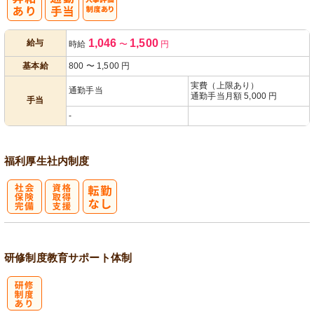
人事評価制度
1,046
1,500
給与
時給
〜
円
あり
基本給
800
〜
1,500
円
実費（上限あり）
通勤手当
通勤手当月額 5,000 円
手当
-
福利厚生
社内制度
社
資格取得支援
会保険完備
あり
研修制度
教育
サポート体制
研