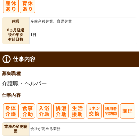
休暇
産前産後休業、育児休業
6ヵ月経過
後の年次
1日
有給日数
仕事内容
募集職種
介護職・ヘルパー
仕事内容
利
業務の変更範
会社が定める業務
囲
用者宅訪問