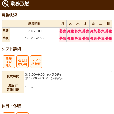
勤務形態
募集状況
就業時間
月
火
水
木
金
土
日
早番
募集
募集
募集
募集
募集
募集
募集
6:00
9:00
～
準夜
募集
募集
募集
募集
募集
募集
募集
17:00
20:00
～
シフト詳細
残
週
シ
① 6:00〜9:00 （休憩0分）
就業時間
② 17:00〜20:00 （休憩0分）
業ほぼなし
1日から可
フト相談可
週所定
1日 ～ 6日
労働日数
休日・休暇