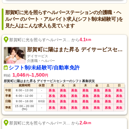
那賀町に光を照らすヘルパーステーションの介護職・ヘ
ルパー のパート・アルバイト求人(シフト制/未経験可 )を
見た人はこんな求人も見ています
4.1
那賀町に光を照らすヘルパース... から
km
那賀町に陽はまた昇る デイサービスセンター
デイサービス
介護職・ヘルパー
シフト制/未経験可/自動車免許
1,046
1,500
時給
円
円
〜
那賀町に陽はまた昇る デイサービスセンターのシフト募集状況
就業時間
休憩
月
火
水
木
金
土
日
午前
8:00
～
13:00
-
募集
募集
募集
募集
募集
募集
募集
早番
6:00
～
12:00
-
募集
募集
募集
募集
募集
募集
募集
日勤
9:00
～
16:00
60
分
募集
募集
募集
募集
募集
募集
募集
15:00
～
20:00
準夜
-
募集
募集
募集
募集
募集
募集
募集
(5h)
2.4
那賀町に光を照らすヘルパース... から
km