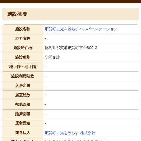
施設概要
施設名称
那賀町に光を照らすヘルパーステーション
カナ名称
-
施設所在地
徳島県那賀郡那賀町百合500-3
施設種別
訪問介護
地上階・地下階
-
施設利用階数
-
入居定員
-
居室総数
-
敷地面積
-
延床面積
-
居室面積
-
運営法人
那賀町に光を照らす 株式会社