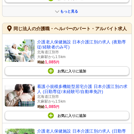
もっと見る
同じ法人の介護職・ヘルパーのパート・アルバイト求人
介護老人保健施設 日本介護江別の求人 (夜勤専
従/経験者のみ可)
北海道江別市
大麻駅から1.5km
1,085
時給
円
お気に入り
に
追加
看護小規模多機能型居宅介護 日本介護江別の求
人 (日勤専従/未経験可/自動車免許)
北海道江別市
大麻駅から1.5km
1,085
時給
円
お気に入り
に
追加
介護老人保健施設 日本介護江別の求人 (日勤専