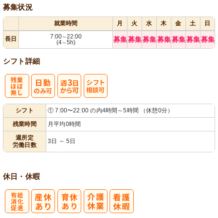
募集状況
就業時間
月
火
水
木
金
土
日
7:00
22:00
～
長日
募集
募集
募集
募集
募集
募集
募集
(4
5h)
～
シフト詳細
残
週
シ
シフト
① 7:00〜22:00 の内4時間～5時間 （休憩0分）
業ほぼなし
3日から可
フト相談可
残業時間
月平均0時間
週所定
3日 ～ 5日
労働日数
休日・休暇
有