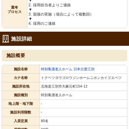
▼
2. 採用担当者よりご連絡
選考
▼
プロセス
3. 面接の実施（場合によって複数回）
▼
4. 採用のご連絡
施設詳細
施設概要
施設名称
特別養護老人ホーム 日本介護江別
カナ名称
トクベツヨウゴロウジンホームニホンカイゴエベツ
施設所在地
北海道江別市大麻元町154-12
施設種別
特別養護老人ホーム
地上階・地下階
-
施設利用階数
-
入居定員
80名