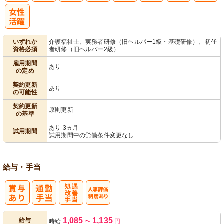
パ活躍
いずれか
介護福祉士、実務者研修（旧ヘルパー1級・基礎研修）、初任
資格必須
者研修（旧ヘルパー2級）
雇用期間
あり
の定め
契約更新
あり
の可能性
契約更新
原則更新
の基準
あり 3ヵ月
試用期間
試用期間中の労働条件変更なし
給与・手当
処
人事評価制度
1,085
1,135
給与
時給
〜
円