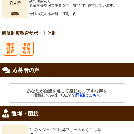
託児施設あり
託児所
企業主導型保育事業を同一敷地内で運営しています。
会保険完備
児施設あり
転勤
会社の定める場所 江別市内
研修制度
教育
サポート体制
研
復
応募者の声
修制度あり
職支援あり
あなたが面接を通して感じたリアルな声を
投稿してみませんか？
詳細はこちら
選考・面接
1. みんジョブの応募フォームからご応募