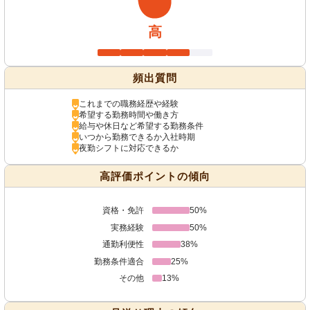
高
頻出質問
これまでの職務経歴や経験
希望する勤務時間や働き方
給与や休日など希望する勤務条件
いつから勤務できるか入社時期
夜勤シフトに対応できるか
高評価ポイントの傾向
資格・免許
50%
実務経験
50%
通勤利便性
38%
勤務条件適合
25%
その他
13%