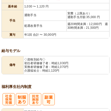
遇改善手当
あり
基本給
1,030
〜
1,120
円
実費（上限あり）
通勤手当
通勤手当月額 35,000 円
手当
週20時間未満：12,000円 週
処遇改善手当
30時間未満：21,500円
賞与
年1回 合計 〜 30,000円
給与モデル
◇資格別給与◇
初任者研修修了者：時給1,030円
備考
実務者研修修了者：時給1,070円
介護福祉士：時給1,120円
福利厚生
社内制度
社
託