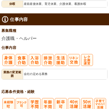
休暇
産前産後休業、育児休業、介護休業、看護休暇
給消化促進
仕事内容
募集職種
介護職・ヘルパー
仕事内容
レク企画・運
業務の変更範
会社の定める業務
囲
営
応募条件
資格・経験
子育てママパ