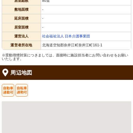
居室総数
80室
敷地面積
-
延床面積
-
居室面積
-
運営法人
社会福祉法人 日本介護事業団
運営者所在地
北海道空知郡奈井江町奈井江町161-1
※受動喫煙対策につきましては、面接時に施設担当者にお問い合わせをお願い
いたします。
周辺地図