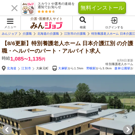
スカウトや選考の連絡を
無料インストール
通知でお知らせ
介護･医療求人サイト
メニュー
検索
ログインする
みんジョブ
介護職
北海道の介護職
江別市の介護職
特別養護老人ホーム 日本介護
【8/6更新】特別養護老人ホーム 日本介護江別
の介護
職・ヘルパーのパート・アルバイト求人
時給
1,085
1,135
〜
円
8月6日更新
特別養護老人ホーム
北海道
江別市
大麻元町
大麻駅
から1.5km
野幌駅
から3.0km
森林公園駅
か