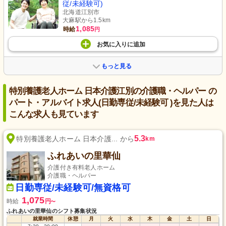
従/未経験可)
北海道江別市
大麻駅から1.5km
1,085
時給
円
お気に入り
に
追加
もっと見る
特別養護老人ホーム 日本介護江別の介護職・ヘルパー の
パート・アルバイト求人(日勤専従/未経験可 )を見た人は
こんな求人も見ています
5.3
特別養護老人ホーム 日本介護... から
km
ふれあいの里華仙
介護付き有料老人ホーム
介護職・ヘルパー
日勤専従/未経験可/無資格可
1,075
時給
円
〜
ふれあいの里華仙のシフト募集状況
就業時間
休憩
月
火
水
木
金
土
日