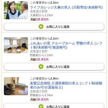
この事業所から
2.1
km
ライフカレッジ大麻の求人 (日勤専従/未経験可)
北海道江別市
大麻駅から1.2km
18.8
月給
万円
お気に入り
に
追加
この事業所から
2.1
km
ふれあいの里 グループホーム 野幌の求人 (シフ
ト制/未経験可/無資格可)
北海道江別市
野幌駅から1.2km
15.9
月給
万円
お気に入り
に
追加
この事業所から
2.9
km
友愛記念病院 介護医療院の求人 (シフト制/経験
者のみ可/介護福祉士)
北海道江別市
野幌駅から2.3km
16.6
月給
万円
お気に入り
に
追加