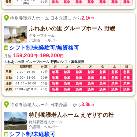
7:30
～
20:00
長日
60
分
募集
募集
募集
募集
募集
募集
募集
(8h)
2.1
特別養護老人ホーム 日本介護... から
km
ふれあいの里 グループホーム 野幌
グループホーム
介護職・ヘルパー
シフト制/未経験可/無資格可
159,200
199,200
月給
円
円
〜
ふれあいの里 グループホーム 野幌のシフト募集状況
就業時間
休憩
月
火
水
木
金
土
日
早番
7:30
～
16:30
60
分
急募
急募
急募
急募
急募
急募
急募
日勤
9:00
～
18:00
60
分
急募
急募
急募
急募
急募
急募
急募
遅番
11:00
～
20:00
60
分
急募
急募
急募
急募
急募
急募
急募
夜勤
17:00
～
翌10:30
90
分
急募
急募
急募
急募
急募
急募
急募
3.8
特別養護老人ホーム 日本介護... から
km
特別養護老人ホーム えぞりすの杜
特別養護老人ホーム
介護職・ヘルパー
シフト制/未経験可