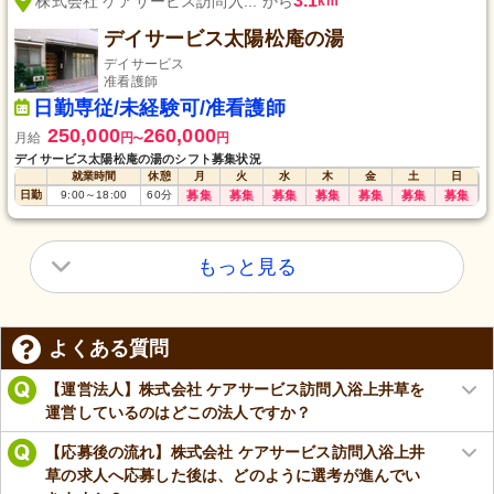
3.1
株式会社 ケアサービス訪問入... から
km
デイサービス太陽松庵の湯
デイサービス
准看護師
日勤専従/未経験可/准看護師
250,000
260,000
月給
円
円
〜
デイサービス太陽松庵の湯のシフト募集状況
就業時間
休憩
月
火
水
木
金
土
日
日勤
9:00
～
18:00
60
分
募集
募集
募集
募集
募集
募集
募集
もっと見る
よくある質問
【運営法人】株式会社 ケアサービス訪問入浴上井草を
運営しているのはどこの法人ですか？
【応募後の流れ】株式会社 ケアサービス訪問入浴上井
草の求人へ応募した後は、どのように選考が進んでい