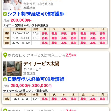
定期巡回・随時対応型
准看護師
シフト制/未経験可/准看護師
280,000
月給
円
〜
スギコー 定期巡回のシフト募集状況
就業時間
休憩
月
火
水
木
金
土
日
遅番
13:00
～
22:00
60
分
募集
募集
募集
募集
募集
募集
募集
夜勤
7:15
～
翌0:00
60
分
募集
募集
募集
募集
募集
募集
募集
深夜
22:00
～
翌7:00
-
募集
募集
募集
募集
募集
募集
募集
2.5
株式会社 ケアサービス訪問入... から
km
デイサービス太陽
デイサービス
准看護師
日勤専従/未経験可/准看護師
250,000
300,000
月給
円
円
〜
デイサービス太陽のシフト募集状況
就業時間
休憩
月
火
水
木
金
土
日
日勤
8:15
～
17:15
60
分
募集
募集
募集
募集
募集
募集
募集