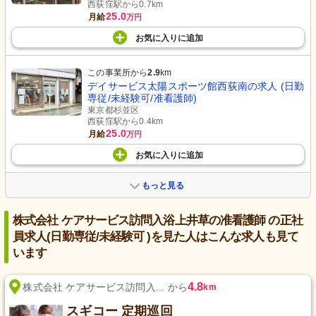
西荻窪駅から0.7km
25.0
月給
万円
お気に入り
に
追加
この事業所から
2.9
km
デイサービス太陽スポーツ館西荻南の求人 (日勤
専従/未経験可/准看護師)
東京都杉並区
西荻窪駅から0.4km
25.0
月給
万円
お気に入り
に
追加
もっと見る
株式会社 ケアサービス訪問入浴上井草の准看護師 の正社
員求人(日勤専従/未経験可 )を見た人はこんな求人も見て
います
4.8
株式会社 ケアサービス訪問入... から
km
スギコー 定期巡回