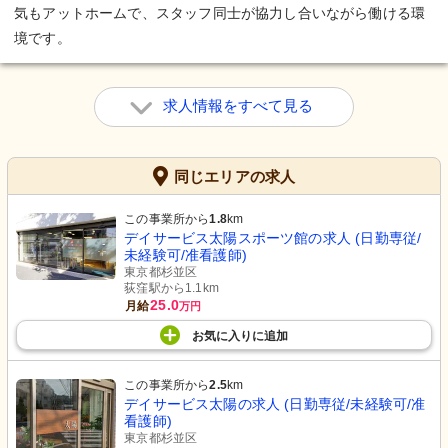
気もアットホームで、スタッフ同士が協力し合いながら働ける環
境です。
求人情報をすべて見る
同じエリアの求人
この事業所から
1.8
km
デイサービス太陽スポーツ館の求人 (日勤専従/
未経験可/准看護師)
東京都杉並区
荻窪駅から1.1km
25.0
月給
万円
お気に入り
に
追加
この事業所から
2.5
km
デイサービス太陽の求人 (日勤専従/未経験可/准
看護師)
東京都杉並区