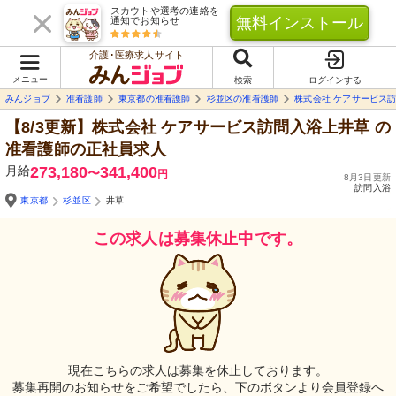
スカウトや選考の連絡を
無料インストール
通知でお知らせ
介護･医療求人サイト
メニュー
検索
ログインする
みんジョブ
准看護師
東京都の准看護師
杉並区の准看護師
株式会社 ケアサービス
【8/3更新】株式会社 ケアサービス訪問入浴上井草
の
准看護師の正社員求人
月給
273,180
341,400
〜
円
8月3日更新
訪問入浴
東京都
杉並区
井草
この求人は募集休止中です。
現在こちらの求人は募集を休止しております。
募集再開のお知らせをご希望でしたら、下のボタンより会員登録へ