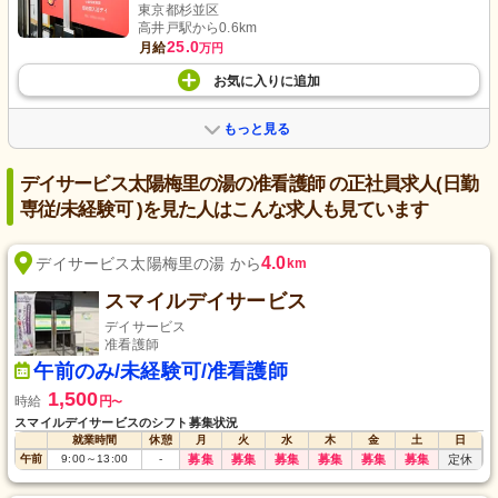
東京都杉並区
高井戸駅から0.6km
25.0
月給
万円
お気に入り
に
追加
もっと見る
デイサービス太陽梅里の湯の准看護師 の正社員求人(日勤
専従/未経験可 )を見た人はこんな求人も見ています
4.0
デイサービス太陽梅里の湯 から
km
スマイルデイサービス
デイサービス
准看護師
午前のみ/未経験可/准看護師
1,500
時給
円
〜
スマイルデイサービスのシフト募集状況
就業時間
休憩
月
火
水
木
金
土
日
午前
9:00
～
13:00
-
募集
募集
募集
募集
募集
募集
定休