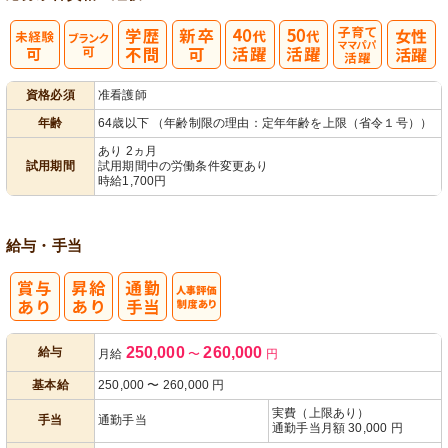
子育てママパ
資格必須
准看護師
パ活躍
年齢
64歳以下 （年齢制限の理由：定年年齢を上限（省令１号））
あり 2ヵ月
試用期間
試用期間中の労働条件変更あり
時給1,700円
給与・手当
人事評価制度
250,000
260,000
給与
月給
〜
円
あり
基本給
250,000
〜
260,000
円
実費（上限あり）
手当
通勤手当
通勤手当月額 30,000 円