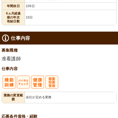
年間休日
109日
6ヵ月経過
後の年次
10日
有給日数
仕事内容
募集職種
准看護師
仕事内容
バイタルチェ
服薬・投薬管
業務の変更範
会社が定める業務
囲
ック
理
応募条件
資格・経験