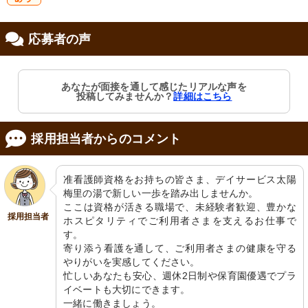
研
応募者の声
修制度あり
あなたが面接を通して感じたリアルな声を
投稿してみませんか？
詳細はこちら
採用担当者からのコメント
准看護師資格をお持ちの皆さま、デイサービス太陽
梅里の湯で新しい一歩を踏み出しませんか。

ここは資格が活きる職場で、未経験者歓迎、豊かな
採用担当者
ホスピタリティでご利用者さまを支えるお仕事で
す。

寄り添う看護を通して、ご利用者さまの健康を守る
やりがいを実感してください。

忙しいあなたも安心、週休2日制や保育園優遇でプラ
イベートも大切にできます。

一緒に働きましょう。