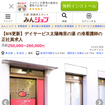
スカウトや選考の連絡を
無料インストール
通知でお知らせ
介護･医療求人サイト
メニュー
検索
ログインする
みんジョブ
准看護師
東京都の准看護師
杉並区の准看護師
デイサービス太陽梅里の
【8/8更新】デイサービス太陽梅里の湯
の准看護師の
正社員求人
月給
250,000
260,000
〜
円
8月8日更新
デイサービス
東京都
杉並区
梅里
新高円寺駅
から0.5km
南阿佐ケ谷駅
から0.7km
阿佐ケ