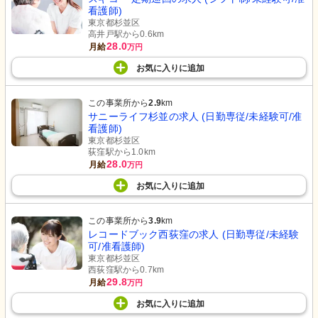
看護師)
東京都杉並区
高井戸駅から0.6km
28.0
月給
万円
お気に入り
に
追加
この事業所から
2.9
km
サニーライフ杉並の求人 (日勤専従/未経験可/准
看護師)
東京都杉並区
荻窪駅から1.0km
28.0
月給
万円
お気に入り
に
追加
この事業所から
3.9
km
レコードブック西荻窪の求人 (日勤専従/未経験
可/准看護師)
東京都杉並区
西荻窪駅から0.7km
29.8
月給
万円
お気に入り
に
追加