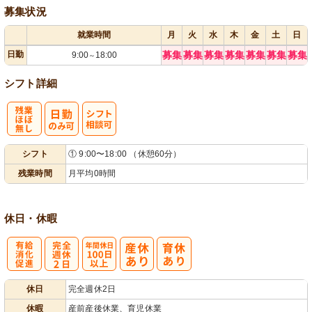
募集状況
就業時間
月
火
水
木
金
土
日
日勤
募集
募集
募集
募集
募集
募集
募集
9:00
18:00
～
シフト詳細
残
シ
シフト
① 9:00〜18:00 （休憩60分）
業ほぼなし
フト相談可
残業時間
月平均0時間
休日・休暇
有
完
年間休日
休日
完全週休2日
給消化促進
全週休2日
100日以上
休暇
産前産後休業、育児休業