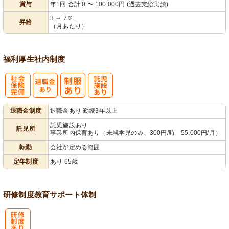
賞与
年1回 合計 0 〜 100,000円 (過去支給実績)
3 ～ 7％
昇給
（月あたり）
福利厚生
社内制度
社
託
退職金制度
退職金あり 勤続3年以上
会保険完備
児施設あり
託児施設あり
託児所
事業所内保育あり（未就学児のみ、300円/時 55,000円/月）
転勤
会社が定める範囲
定年制度
あり 65歳
研修制度
教育
サポート体制