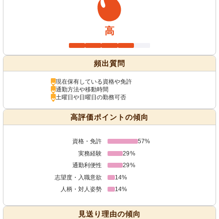
高
頻出質問
現在保有している資格や免許
通勤方法や移動時間
土曜日や日曜日の勤務可否
高評価ポイントの傾向
資格・免許
57%
実務経験
29%
通勤利便性
29%
志望度・入職意欲
14%
人柄・対人姿勢
14%
見送り理由の傾向