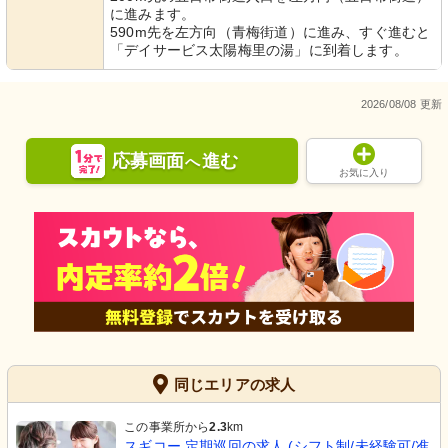
に進みます。
590m先を左方向（青梅街道）に進み、すぐ進むと
「デイサービス太陽梅里の湯」に到着します。
2026/08/08 更新
応募画面
進む
へ
お気に入り
同じエリアの求人
この事業所から
2.3
km
スギコー 定期巡回の求人 (シフト制/未経験可/准