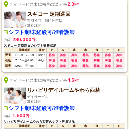
2.3
デイサービス太陽梅里の湯 から
km
スギコー 定期巡回
定期巡回・随時対応型
准看護師
シフト制/未経験可/准看護師
280,000
月給
円
〜
スギコー 定期巡回のシフト募集状況
就業時間
休憩
月
火
水
木
金
土
日
遅番
13:00
～
22:00
60
分
募集
募集
募集
募集
募集
募集
募集
夜勤
7:15
～
翌0:00
60
分
募集
募集
募集
募集
募集
募集
募集
深夜
22:00
～
翌7:00
-
募集
募集
募集
募集
募集
募集
募集
4.5
デイサービス太陽梅里の湯 から
km
リハビリデイルームやわら西荻
デイサービス
准看護師
シフト制/未経験可/准看護師
1,500
時給
円
〜
リハビリデイルームやわら西荻のシフト募集状況
就業時間
休憩
月
火
水
木
金
土
日