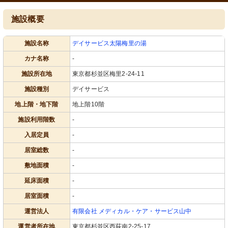
施設概要
施設名称
デイサービス太陽梅里の湯
カナ名称
-
施設所在地
東京都杉並区梅里2-24-11
施設種別
デイサービス
地上階・地下階
地上階10階
施設利用階数
-
入居定員
-
居室総数
-
敷地面積
-
延床面積
-
居室面積
-
運営法人
有限会社 メディカル・ケア・サービス山中
運営者所在地
東京都杉並区西荻南2-25-17