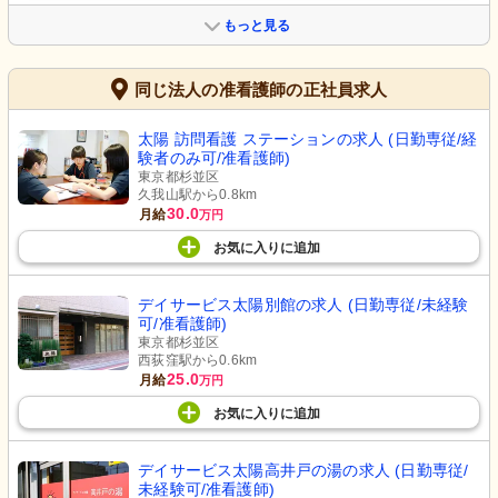
もっと見る
同じ法人の准看護師の正社員求人
太陽 訪問看護 ステーションの求人 (日勤専従/経
験者のみ可/准看護師)
東京都杉並区
久我山駅から0.8km
30.0
月給
万円
お気に入り
に
追加
デイサービス太陽別館の求人 (日勤専従/未経験
可/准看護師)
東京都杉並区
西荻窪駅から0.6km
25.0
月給
万円
お気に入り
に
追加
デイサービス太陽高井戸の湯の求人 (日勤専従/
未経験可/准看護師)