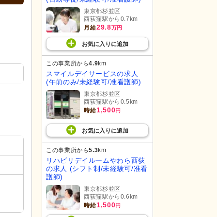
東京都杉並区
西荻窪駅から0.7km
29.8
月給
万円
お気に入り
に
追加
この事業所から
4.9
km
スマイルデイサービスの求人
(午前のみ/未経験可/准看護師)
東京都杉並区
西荻窪駅から0.5km
1,500
時給
円
お気に入り
に
追加
この事業所から
5.3
km
リハビリデイルームやわら西荻
の求人 (シフト制/未経験可/准看
護師)
東京都杉並区
西荻窪駅から0.6km
1,500
時給
円