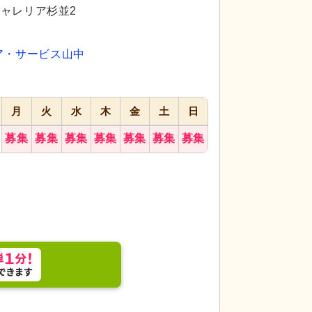
代活躍
代活躍
ギャレリア杉並2
ア・サービス山中
月
火
水
木
金
土
日
募集
募集
募集
募集
募集
募集
募集
練室で、健康維持のためのさまざまな器具が用意さ
機能訓練室
明るく
が可能です。
の健康維持をサポー