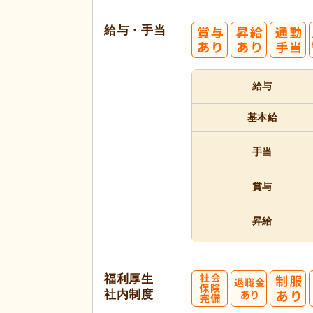
給与・手当
給与
基本給
手当
賞与
昇給
福利厚生
社内制度