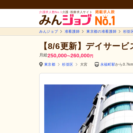
介護求人数No.1
介護･医療求人サイト
みんジョブ
准看護師
東京都の准看護師
杉並
【8/6更新】デイサー
月給
250,000
260,000
〜
円
東京都
杉並区
大宮
永福町駅
から0.7k