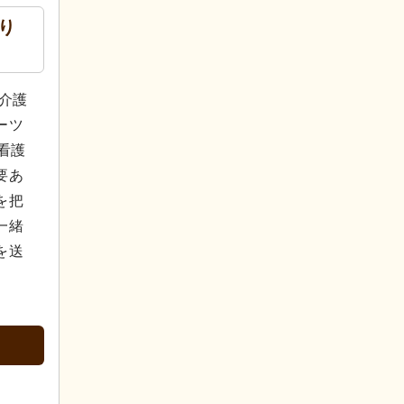
り
介護
ーツ
看護
要あ
を把
一緒
を送