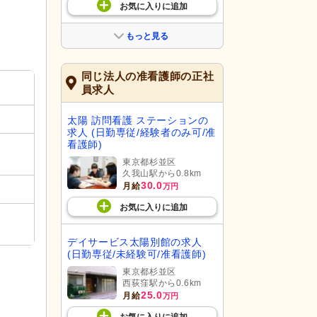
お気に入り
に
追加
もっと見る
同じ法人の准看護師の正社
員求人
太陽 訪問看護 ステーションの
求人 (日勤専従/経験者のみ可/准
看護師)
東京都杉並区
久我山駅から0.8km
30.0
月給
万円
お気に入り
に
追加
デイサービス太陽別館の求人
(日勤専従/未経験可/准看護師)
東京都杉並区
西荻窪駅から0.6km
25.0
月給
万円