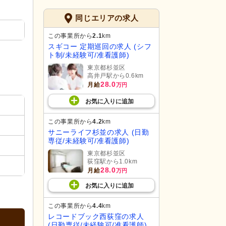
同じエリアの求人
この事業所から
2.1
km
スギコー 定期巡回の求人 (シフ
ト制/未経験可/准看護師)
東京都杉並区
高井戸駅から0.6km
28.0
月給
万円
お気に入り
に
追加
この事業所から
4.2
km
サニーライフ杉並の求人 (日勤
専従/未経験可/准看護師)
東京都杉並区
荻窪駅から1.0km
28.0
月給
万円
お気に入り
に
追加
この事業所から
4.4
km
レコードブック西荻窪の求人
(日勤専従/未経験可/准看護師)