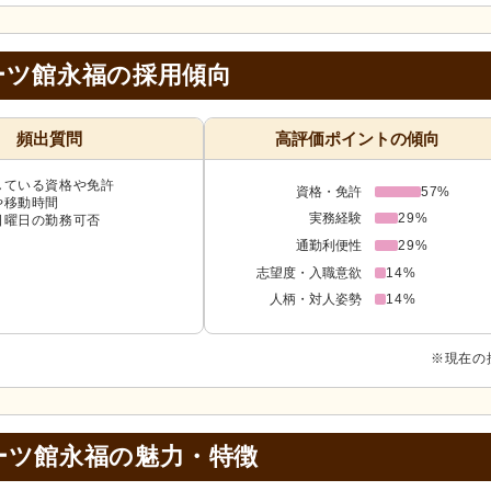
ーツ館永福の採用傾向
頻出質問
高評価ポイントの傾向
している資格や免許
資格・免許
57%
や移動時間
実務経験
29%
日曜日の勤務可否
通勤利便性
29%
志望度・入職意欲
14%
人柄・対人姿勢
14%
※現在の
ーツ館永福の
魅力・特徴