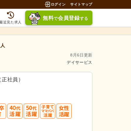
ログイン
サイトマップ
無料
会員登録
で
する
最近見た求人
求人
8月6日更新
デイサービス
（正社員）
40
50