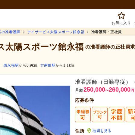
お気に入り
区の准看護師
デイサービス太陽スポーツ館永福
准看護師・正社員
ビス太陽スポーツ館永福
の准看護師の正社員
m
西永福駅
から0.9km
方南町駅
から1.1km
准看護師（日勤専従）
250,000
260,000
月給
〜
円
応募条件
住所
地図を見る