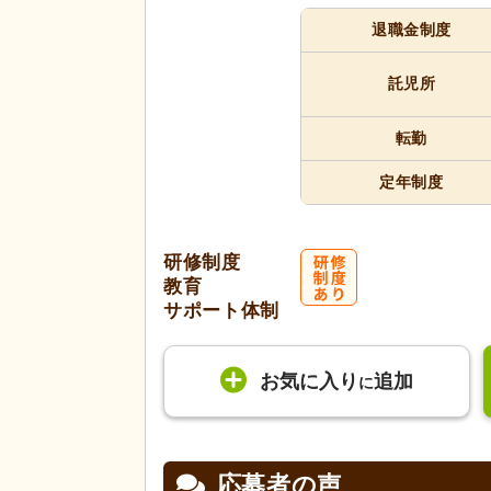
退職金制度
託児所
転勤
定年制度
研修制度
教育
サポート体制
お気に入り
追加
に
応募者の声