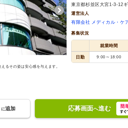
東京都杉並区大宮1-3-12
運営法人
有限会社 メディカル・ケ
募集状況
就業時間
～
日勤
9:00
18:00
映えるその姿は安心感を与えます。
機能訓練室
日差しの入る機能訓
れています。ゆったりとリハビリ
応募画面
進む
り
追加
へ
に