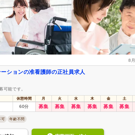
8
テーションの准看護師の正社員求人
応募可能です。
休憩時間
月
火
水
木
金
土
60分
募集
募集
募集
募集
募集
募集
卒可
年齢不問