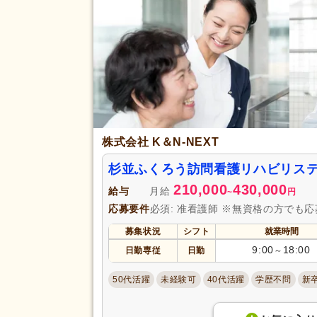
株式会社 K＆N-NEXT
杉並ふくろう訪問看護リハビリス
210,000
430,000
給与
月給
~
円
応募要件
必須: 准看護師 ※無資格の方でも
募集状況
シフト
就業時間
9:00
18:00
日勤専従
日勤
～
50代活躍
未経験可
40代活躍
学歴不問
新