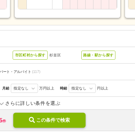
市区町村から探す
杉並区
路線・駅から探す
パート・アルバイト
(117)
月給
指定なし
万円以上
時給
指定なし
円以上
デイサービス
(42)
デイケア
(3)
さらに詳しい条件を選ぶ
ショートステイ
(2)
介護付き有料老人ホーム
(14)
5
介護老人保健施設
この条件で検索
(2)
看護小規模多機能型居宅介護
件
診療所・クリニック
(98)
障がい者支援
(3)