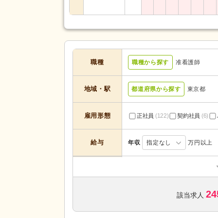
職種
職種から探す
准看護師
地域・駅
都道府県から探す
東京都
雇用形態
正社員
(122)
契約社員
(6)
給与
年収
指定なし
万円以上
訪問看護
(42)
小規模多機能型居宅介護
(2)
サービスの種
24
特別養護老人ホーム
(13)
該当求人
類
病院
(7)