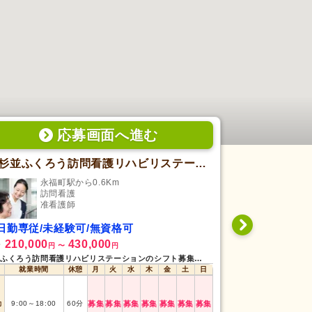
応募画面
へ
進む
杉並ふくろう訪問看護リハビリステーション
デイサービ
永福町駅から0.6Km
永福
訪問看護
デ
准看護師
准
日勤専従/未経験可/無資格可
日勤専従/未
210,000
430,000
1,700
給
時給
円
〜
円
円
〜
杉並ふくろう訪問看護リハビリステーションのシフト募集状況
デイサービス太陽ス
就業時間
休憩
月
火
水
木
金
土
日
就業時間
勤
9:00
～
18:00
60
分
募集
募集
募集
募集
募集
募集
募集
日勤
8:15
～
18:15