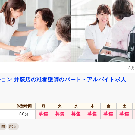
週休2日
(23)
4週8休
(17)
土日祝休み
(25)
日曜休み
(17)
年間休日120日以上
(10)
産休あり
(232)
介護休業
(41)
看護休暇
(21)
冬季休暇
(10)
年末年始休暇
(30)
社会保険完備
(239)
研修制度あり
(235)
8
昇給あり
(239)
復職支援あり
(15)
日・祝給与アップ
(13)
住宅手当
(37)
ョン 井荻店の准看護師のパート・アルバイト求人
通勤手当
(176)
人事評価制度あり
(236)
夜勤手当
(19)
寮・社宅あり
(7)
資格手当
(29)
扶養控除内考慮あり
(24)
休憩時間
月
火
水
木
金
土
再雇用制度あり
(21)
正社員登用あり
(30)
60分
募集
募集
募集
募集
募集
募集
不問
駅近
自動車通勤可
(15)
自転車通勤可
(234)