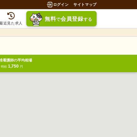
ログイン
サイトマップ
無料
会員登録
で
する
最近見た求人
准看護師の平均相場
1,750
円
時給
円