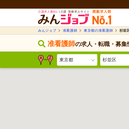
介護求人数No.1
介護･医療求人サイト
みんジョブ
准看護師
東京都の准看護師
杉並
准看護師
の求人・転職・募集
東京都
杉並区
〜