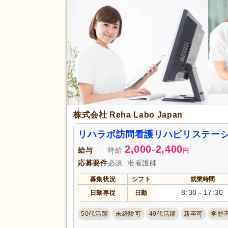
(1)
完全週休2日
(41)
土日休み
(9)
休日・休暇
年間休日110日以上
(16)
育休あり
(240)
夏季休暇
(30)
賞与あり
(136)
株式会社 Reha Labo Japan
企業年金
(1)
退職金あり
(79)
リハラボ訪問看護リハビリステーシ
資格取得支援あり
(27)
給与・手当
2,000
2,400
給与
時給
~
円
福利厚生
処遇改善手当
(20)
応募要件
必須: 准看護師
託児施設あり
(19)
募集状況
シフト
就業時間
扶養手当
(27)
8:30
17:30
日勤専従
日勤
～
副業可
(32)
50代活躍
未経験可
40代活躍
新卒可
学歴
駅近
(133)