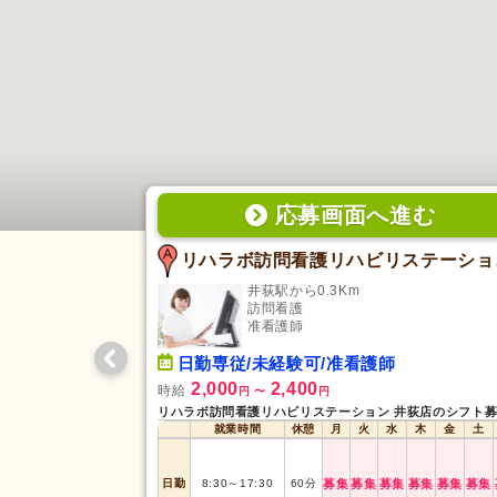
応募画面
へ
進む
リハラ
井荻駅から0.3Km
訪問看護
准看護師
日勤専従/未経験可/准看護師
2,000
2,400
時給
円
〜
円
就業時間
休憩
月
火
水
木
金
土
日勤
8:30
～
17:30
60
分
募集
募集
募集
募集
募集
募集