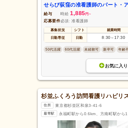
せらび荻窪の准看護師のパート・
1,885
給与
時給
円
~
応募要件
必須: 准看護師
募集状況
シフト
就業時間
8:30
17:30
日勤専従
日勤
～
50代活躍
60代活躍
未経験可
新卒可
年齢
お気に入り
杉並ふくろう訪問看護リハビリ
東京都杉並区和泉3-41-6
住所
永福町駅から0.6km、方南町駅から1.
最寄駅