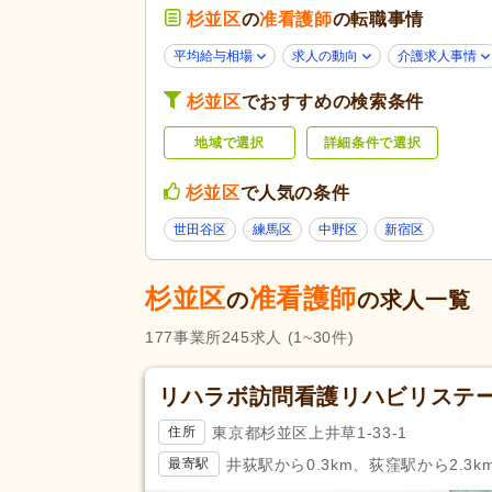
歯科診療所・技工所
(1)
杉並区
の
准看護師
の転職事情
未経験可
(117)
平均給与相場
求人の動向
介護求人事情
学歴不問
(232)
杉並区
でおすすめの検索条件
子育てママパパ活躍
(235)
地域で選択
詳細条件で選択
60代活躍
(29)
応募条件・こ
だわり
Web面接可
(20)
杉並区
で人気の条件
掲載3日以内
(3)
世田谷区
練馬区
中野区
新宿区
掲載30日以内
(62)
急募
(3)
杉並区
准看護師
の
の求人一覧
残業ほぼなし
(224)
177
事業所
245
求人
(1~30件)
夜勤のみ可
(1)
勤務形態
時短勤務相談可
(22)
リハラボ訪問看護リハビリステー
週3日から可
(9)
東京都杉並区上井草1-33-1
住所
即日勤務可
(25)
井荻駅から0.3km、荻窪駅から2.3k
最寄駅
介護支援専門員（ケアマネジャ
応募資格