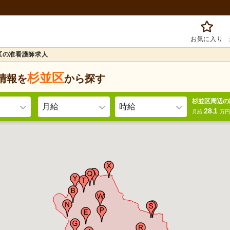
お気に入り
区の准看護師求人
杉並区
情報を
から探す
杉並区周辺の
月給
時給
28.1
月給
万