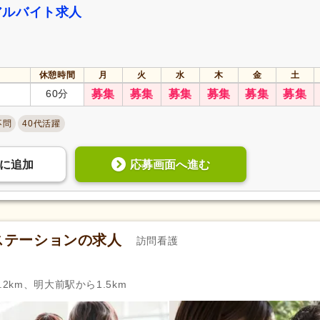
アルバイト求人
休憩時間
月
火
水
木
金
土
60分
募集
募集
募集
募集
募集
募集
不問
40代活躍
応募画面へ進む
に
追加
ステーションの求人
訪問看護
2km、明大前駅から1.5km