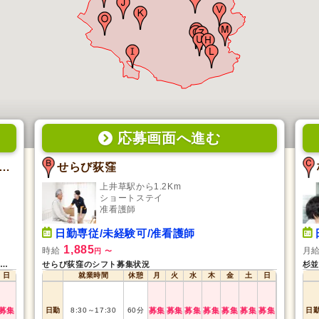
応募画面
へ
進む
ボ訪問看護リハビリステーション 井荻店
せらび荻窪
上井草駅から1.2Km
ショートステイ
准看護師
日勤専従/未経験可/准看護師
1,885
時給
月
円
〜
リハラボ訪問看護リハビリステーション 井荻店のシフト募集状況
せらび荻窪のシフト募集状況
日
就業時間
休憩
月
火
水
木
金
土
日
募集
日勤
8:30
～
17:30
60
分
募集
募集
募集
募集
募集
募集
募集
日