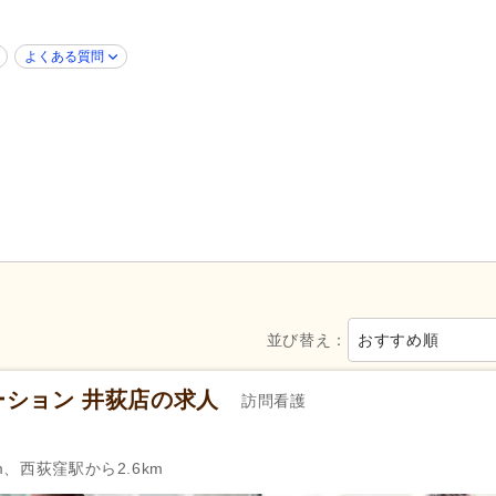
新規オープン
(8)
ブランク可
(236)
よくある質問
年齢不問
(186)
新卒可
(216)
40代活躍
(236)
50代活躍
(236)
髪型・髪色自由
(4)
ネイル可
(8)
ハローワーク求人を除く
(40)
掲載24時間以内
(3)
掲載7日以内
(4)
掲載14日以内
(8)
女性が活躍
(236)
スピード対応
(12)
シフト制
(70)
日勤のみ可
(201)
並び替え：
おすすめ順
午前のみ可
(21)
午後のみ可
(10)
週1日から可
(10)
週2日から可
(7)
ション 井荻店の求人
訪問看護
週4日から可
(2)
シフト相談可
(236)
m、西荻窪駅から2.6km
ー）
准看護師
(245)
自動車免許
(10)