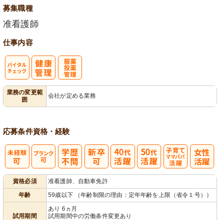
募集職種
准看護師
仕事内容
バイタルチェ
服薬・投薬管
業務の変更範
会社が定める業務
囲
ック
理
応募条件
資格・経験
子育てママパ
資格必須
准看護師、自動車免許
パ活躍
年齢
59歳以下 （年齢制限の理由：定年年齢を上限（省令１号））
あり 6ヵ月
試用期間
試用期間中の労働条件変更あり