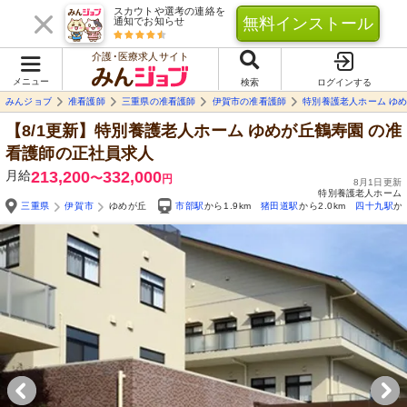
スカウトや選考の連絡を
無料インストール
通知でお知らせ
介護･医療求人サイト
メニュー
検索
ログインする
みんジョブ
准看護師
三重県の准看護師
伊賀市の准看護師
特別養護老人ホーム ゆ
【8/1更新】特別養護老人ホーム ゆめが丘鶴寿園
の准
看護師の正社員求人
月給
213,200
332,000
〜
円
8月1日更新
特別養護老人ホーム
三重県
伊賀市
ゆめが丘
市部駅
から1.9km
猪田道駅
から2.0km
四十九駅
か