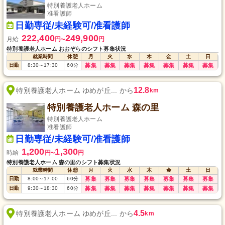
特別養護老人ホーム
准看護師
日勤専従/未経験可/准看護師
222,400
249,900
月給
円
円
〜
特別養護老人ホーム おおぞらのシフト募集状況
就業時間
休憩
月
火
水
木
金
土
日
日勤
8:30
～
17:30
60
分
募集
募集
募集
募集
募集
募集
募集
12.8
特別養護老人ホーム ゆめが丘... から
km
特別養護老人ホーム 森の里
特別養護老人ホーム
准看護師
日勤専従/未経験可/准看護師
1,200
1,300
時給
円
円
〜
特別養護老人ホーム 森の里のシフト募集状況
就業時間
休憩
月
火
水
木
金
土
日
日勤
8:00
～
17:00
60
分
募集
募集
募集
募集
募集
募集
募集
日勤
9:30
～
18:30
60
分
募集
募集
募集
募集
募集
募集
募集
4.5
特別養護老人ホーム ゆめが丘... から
km