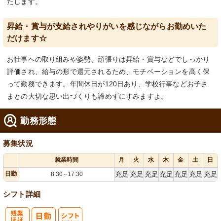
たします。
昇給・賞与が支給されやりがいを感じながらお勤めいた
だけます☆
お仕事への取り組みや姿勢、頑張りは昇給・賞与などでしっかり
評価され、給与の形で還元されるため、モチベーションを高く保
って勤務できます。年間休日が120日あり、学校行事などお子さ
まとの大切な思い出づくりも諦めずにすみますよ。
勤務形態
募集状況
就業時間
月
火
水
木
金
土
日
日勤
充足
充足
充足
充足
充足
充足
充足
8:30
17:30
～
シフト詳細