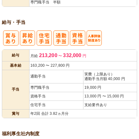
専門職手当 半額
給与・手当
人事評価制度
213,200
332,000
給与
月給
〜
円
あり
基本給
163,200
〜
227,800
円
実費（上限あり）
通勤手当
通勤手当月額 40,000 円
専門職手当
19,000 円
手当
資格手当
13,000 円 〜 15,000 円
住宅手当
支給要件あり
賞与
年2回 合計 3.82ヵ月分
福利厚生
社内制度