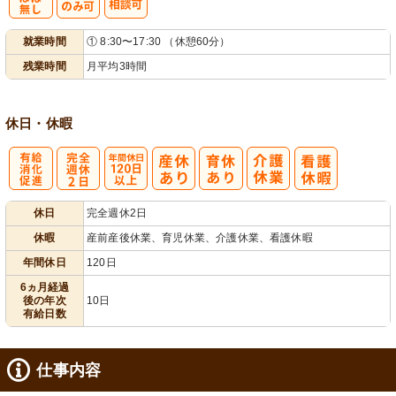
残
シ
就業時間
① 8:30〜17:30 （休憩60分）
業ほぼなし
フト相談可
残業時間
月平均3時間
休日・休暇
有
完
年間休日
休日
完全週休2日
給消化促進
全週休2日
120日以上
休暇
産前産後休業、育児休業、介護休業、看護休暇
年間休日
120日
6ヵ月経過
後の年次
10日
有給日数
仕事内容