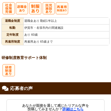
社
託
再雇用制度あ
退職金制度
退職金あり 勤続1年以上
会保険完備
児施設あり
り
転勤
伊賀市・名張市内の関連施設
定年制度
あり 60歳
再雇用制度
再雇用あり 65歳まで
研修制度
教育
サポート体制
研
応募者の声
修制度あり
あなたが面接を通して感じたリアルな声を
投稿してみませんか？
詳細はこちら