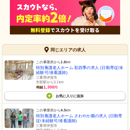
同じエリアの求人
この事業所から
1.6
km
特別養護老人ホーム 彩四季の求人 (日勤専従/未
経験可/准看護師)
三重県伊賀市
市部駅から3.1km
1,300
時給
円
お気に入り
に
追加
この事業所から
4.5
km
特別養護老人ホーム さわやか園の求人 (日勤専
従/未経験可/准看護師)
三重県伊賀市