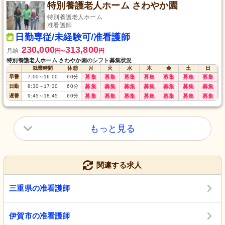
特別養護老人ホーム さわやか園
特別養護老人ホーム
准看護師
日勤専従/未経験可/准看護師
230,000
313,800
月給
円
円
〜
特別養護老人ホーム さわやか園のシフト募集状況
就業時間
休憩
月
火
水
木
金
土
日
早番
7:00
～
16:00
60
分
募集
募集
募集
募集
募集
募集
募集
日勤
8:30
～
17:30
60
分
募集
募集
募集
募集
募集
募集
募集
遅番
9:45
～
18:45
60
分
募集
募集
募集
募集
募集
募集
募集
もっと見る
関連する求人
三重県の准看護師
伊賀市の准看護師