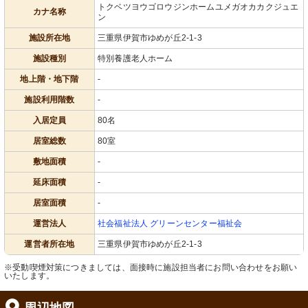
トクベツヨウゴロウジンホームユメガオカカクジュエ
カナ名称
ン
施設所在地
三重県伊賀市ゆめが丘2-1-3
施設種別
特別養護老人ホーム
地上階・地下階
-
施設利用階数
-
入居定員
80名
居室総数
80室
敷地面積
-
延床面積
-
居室面積
-
運営法人
社会福祉法人 グリーンセンター福祉会
運営者所在地
三重県伊賀市ゆめが丘2-1-3
※受動喫煙対策につきましては、面接時に施設担当者にお問い合わせをお願い
いたします。
周辺地図