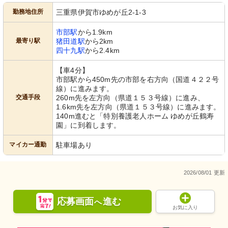
勤務地住所
三重県伊賀市ゆめが丘2-1-3
市部駅
から1.9km
最寄り駅
猪田道駅
から2km
四十九駅
から2.4km
【車4分】
市部駅から450m先の市部を右方向（国道４２２号
線）に進みます。
交通手段
260m先を左方向（県道１５３号線）に進み、
1.6km先を左方向（県道１５３号線）に進みます。
140m進むと「特別養護老人ホーム ゆめが丘鶴寿
園」に到着します。
マイカー通勤
駐車場あり
2026/08/01 更新
応募画面
進む
へ
お気に入り