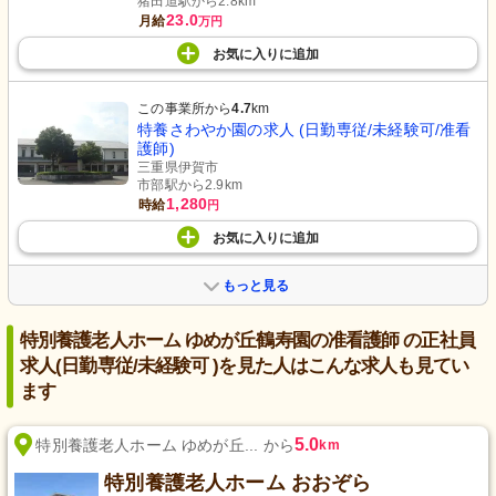
猪田道駅から2.8km
23.0
月給
万円
お気に入り
に
追加
この事業所から
4.7
km
特養さわやか園の求人 (日勤専従/未経験可/准看
護師)
三重県伊賀市
市部駅から2.9km
1,280
時給
円
お気に入り
に
追加
もっと見る
特別養護老人ホーム ゆめが丘鶴寿園の准看護師 の正社員
求人(日勤専従/未経験可 )を見た人はこんな求人も見てい
ます
5.0
特別養護老人ホーム ゆめが丘... から
km
特別養護老人ホーム おおぞら