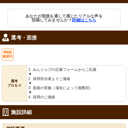
あなたが面接を通して感じたリアルな声を
投稿してみませんか？
詳細はこちら
選考・面接
Web
1. みんジョブの応募フォームからご応募
面接可
▼
2. 採用担当者よりご連絡
選考
▼
プロセス
3. 面接の実施（場合によって複数回）
▼
4. 採用のご連絡
施設詳細