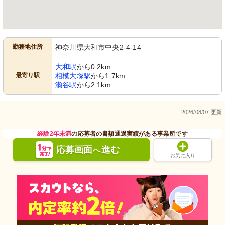
勤務地住所
神奈川県大和市中央2-4-14
大和駅
から0.2km
最寄り駅
相模大塚駅
から1.7km
瀬谷駅
から2.1km
2026/08/07 更新
経験2年未満
の応募者の書類通過実績がある事業所です
応募画面
進む
へ
お気に入り