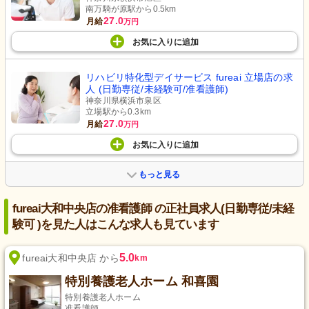
南万騎が原駅から0.5km
27.0
月給
万円
お気に入り
に
追加
リハビリ特化型デイサービス fureai 立場店の求
人 (日勤専従/未経験可/准看護師)
神奈川県横浜市泉区
立場駅から0.3km
27.0
月給
万円
お気に入り
に
追加
もっと見る
fureai大和中央店の准看護師 の正社員求人(日勤専従/未経
験可 )を見た人はこんな求人も見ています
5.0
fureai大和中央店 から
km
特別養護老人ホーム 和喜園
特別養護老人ホーム
准看護師