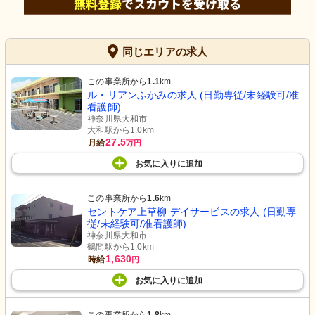
同じエリアの求人
この事業所から
1.1
km
ル・リアンふかみの求人 (日勤専従/未経験可/准
看護師)
神奈川県大和市
大和駅から1.0km
27.5
月給
万円
お気に入り
に
追加
この事業所から
1.6
km
セントケア上草柳 デイサービスの求人 (日勤専
従/未経験可/准看護師)
神奈川県大和市
鶴間駅から1.0km
1,630
時給
円
お気に入り
に
追加