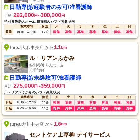
日勤専従/経験者のみ可/准看護師
292,000
300,000
月給
円
円
〜
特別養護老人ホーム 和喜園のシフト募集状況
就業時間
休憩
月
火
水
木
金
土
日
日勤
8:45
～
17:45
60
分
募集
募集
募集
募集
募集
募集
募集
1.1
fureai大和中央店 から
km
ル・リアンふかみ
特別養護老人ホーム
准看護師
日勤専従/未経験可/准看護師
275,000
359,000
月給
円
円
〜
ル・リアンふかみのシフト募集状況
就業時間
休憩
月
火
水
木
金
土
日
日勤
8:30
～
17:30
60
分
募集
募集
募集
募集
募集
募集
募集
日勤
9:00
～
18:00
60
分
急募
急募
急募
急募
急募
急募
急募
1.6
fureai大和中央店 から
km
セントケア上草柳 デイサービス