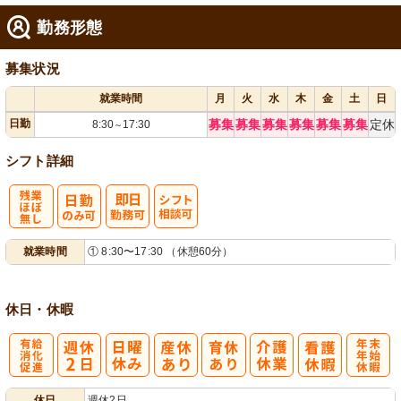
勤務形態
募集状況
就業時間
月
火
水
木
金
土
日
日勤
募集
募集
募集
募集
募集
募集
定休
8:30
17:30
～
シフト詳細
残
シ
就業時間
① 8:30〜17:30 （休憩60分）
業ほぼなし
フト相談可
休日・休暇
有
年
休日
週休2日