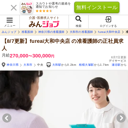
スカウトや選考の連絡を
無料インストール
通知でお知らせ
介護･医療求人サイト
メニュー
検索
ログインする
みんジョブ
准看護師
神奈川県の准看護師
大和市の准看護師
fureai大和中央店
【8/7更新】fureai大和中央店
の准看護師の正社員求
人
月給
270,000
300,000
〜
円
8月7日更新
デイサービス
神奈川県
大和市
中央
大和駅
から0.2km
相模大塚駅
から1.7km
瀬谷駅
から2