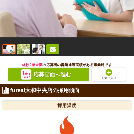
経験2年未満
の応募者の書類通過実績がある事業所です
応募画面
進む
へ
お気に入り
fureai大和中央店の採用傾向
採用温度