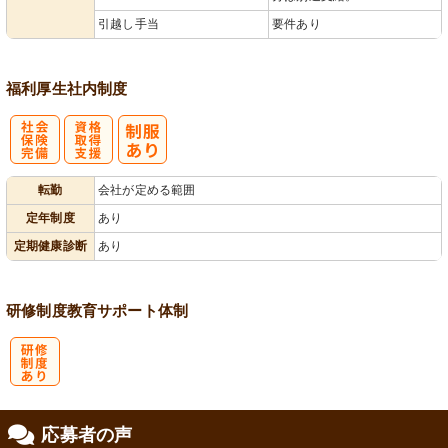
引越し手当
要件あり
福利厚生
社内制度
社
資格取得支援
転勤
会社が定める範囲
会保険完備
あり
定年制度
あり
定期健康診断
あり
研修制度
教育
サポート体制
研
応募者の声
修制度あり