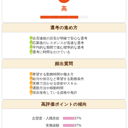
高
選考の進め方
合否連絡の目安が明確で安心な選考
応募後のレスポンスが迅速な選考
平均的な期間で進む標準的な選考
選考に時間をかけている
頻出質問
希望する勤務時間や働き方
給与や休日など希望する勤務条件
実務で活かせる技術やスキル
通勤方法や移動時間
現在保有している資格や免許
高評価ポイントの傾向
志望度・入職意欲
37%
実務経験
37%