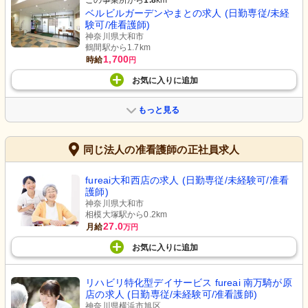
この事業所から
1.8
km
ベルビルガーデンやまとの求人 (日勤専従/未経
験可/准看護師)
神奈川県大和市
鶴間駅から1.7km
1,700
時給
円
お気に入り
に
追加
もっと見る
同じ法人の准看護師の正社員求人
fureai大和西店の求人 (日勤専従/未経験可/准看
護師)
神奈川県大和市
相模大塚駅から0.2km
27.0
月給
万円
お気に入り
に
追加
リハビリ特化型デイサービス fureai 南万騎が原
店の求人 (日勤専従/未経験可/准看護師)
神奈川県横浜市旭区