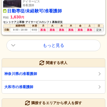
デイサービス
准看護師
日勤専従/未経験可/准看護師
1,630
時給
円
セントケア上草柳 デイサービスのシフト募集状況
就業時間
休憩
月
火
水
木
金
土
日
日勤
9:00
～
18:00
60
分
募集
募集
募集
募集
募集
募集
定休
もっと見る
関連する求人
神奈川県の准看護師
大和市の准看護師
隣接するエリアから求人を探す