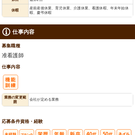
給消化促進
末年始休暇
産前産後休業、育児休業、介護休業、看護休暇、年末年始休
休暇
暇、慶弔休暇
仕事内容
募集職種
准看護師
仕事内容
業務の変更範
会社が定める業務
囲
応募条件
資格・経験