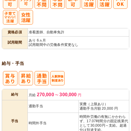
子育てママパ
資格必須
准看護師、自動車免許
パ活躍
あり 6ヵ月
試用期間
試用期間中の労働条件変更なし
給与・手当
人事評価制度
270,000
300,000
給与
月給
〜
円
あり
実費（上限あり）
通勤手当
通勤手当月額 20,000 円
時間外労働の有無にかかわら
手当
ず、17.07時間分の固定残業代
時間外手当
として30,000円～支給。超過
分は別途支給。