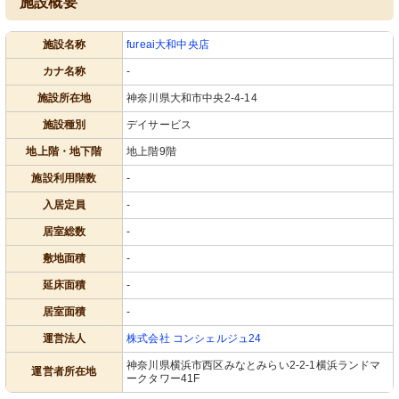
施設概要
施設名称
fureai大和中央店
カナ名称
-
施設所在地
神奈川県大和市中央2-4-14
施設種別
デイサービス
地上階・地下階
地上階9階
施設利用階数
-
入居定員
-
居室総数
-
敷地面積
-
延床面積
-
居室面積
-
運営法人
株式会社 コンシェルジュ24
神奈川県横浜市西区みなとみらい2-2-1横浜ランドマ
運営者所在地
ークタワー41F