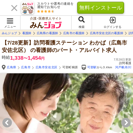
スカウトや選考の連絡を
無料インストール
通知でお知らせ
介護･医療求人サイト
メニュー
検索
ログインする
みんジョブ
看護師
広島県の看護師
広島市の看護師
広島市安佐北区の看護師
訪
【7/28更新】訪問看護ステーション わかば（広島市
安佐北区）
の看護師のパート・アルバイト求人
時給
1,338
1,454
〜
円
7月28日更新
訪問看護
広島県
広島市
広島市安佐北区
可部町桐原
可部駅
から3.4km
河戸帆待川