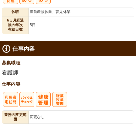
有
休暇
産前産後休業、育児休業
給消化促進
6ヵ月経過
後の年次
5日
有給日数
仕事内容
募集職種
看護師
仕事内容
利
バイタルチェ
服薬・投薬管
業務の変更範
変更なし
囲
用者宅訪問
ック
理