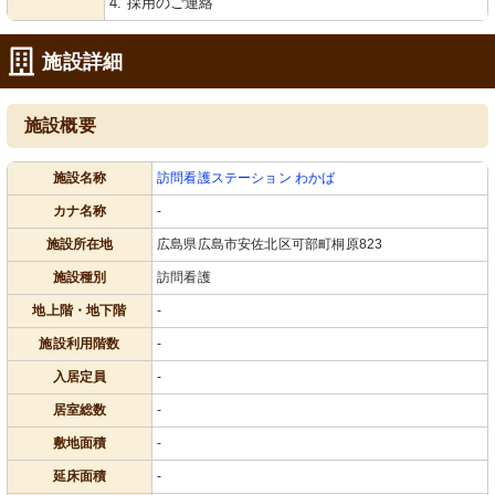
4. 採用のご連絡
施設詳細
施設概要
施設名称
訪問看護ステーション わかば
カナ名称
-
施設所在地
広島県広島市安佐北区可部町桐原823
施設種別
訪問看護
地上階・地下階
-
施設利用階数
-
入居定員
-
居室総数
-
敷地面積
-
延床面積
-