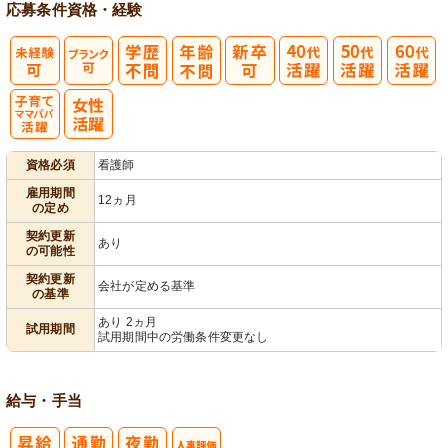
応募条件
資格・経験
子育てママパ
資格必須
看護師
パ活躍
雇用期間
12ヵ月
の定め
契約更新
あり
の可能性
契約更新
会社が定める基準
の基準
あり 2ヵ月
試用期間
試用期間中の労働条件変更なし
給与・手当