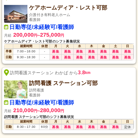
ケアホームディア・レスト可部
介護付き有料老人ホーム
看護師
日勤専従/未経験可/看護師
200,000
275,000
月給
円
円
〜
ケアホームディア・レスト可部のシフト募集状況
就業時間
休憩
月
火
水
木
金
土
日
早番
7:00
～
16:00
-
募集
募集
募集
募集
募集
募集
募集
日勤
9:30
～
18:30
-
募集
募集
募集
募集
募集
募集
募集
3.8
訪問看護ステーション わかば から
km
訪問看護 ステーション可部
訪問看護
看護師
日勤専従/未経験可/看護師
210,000
280,000
月給
円
円
〜
訪問看護 ステーション可部のシフト募集状況
就業時間
休憩
月
火
水
木
金
土
日
日勤
8:30
～
17:30
60
分
募集
募集
募集
募集
募集
募集
定休