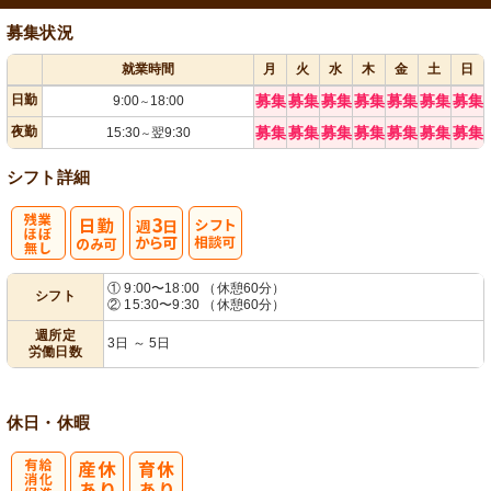
募集状況
就業時間
月
火
水
木
金
土
日
日勤
募集
募集
募集
募集
募集
募集
募集
9:00
18:00
～
夜勤
募集
募集
募集
募集
募集
募集
募集
15:30
翌9:30
～
シフト詳細
残
週
シ
① 9:00〜18:00 （休憩60分）
シフト
② 15:30〜9:30 （休憩60分）
業ほぼなし
3日から可
フト相談可
週所定
3日 ～ 5日
労働日数
休日・休暇