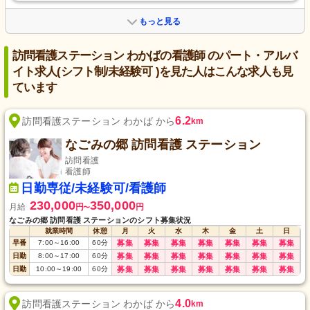
もっと見る
訪問看護ステーション わかばの看護師 のパート・アルバ
イト求人(シフト制/未経験可 )を見た人はこんな求人も見
ています
6.2
訪問看護ステーション わかば から
km
なごみの郷 訪問看護 ステーション
訪問看護
看護師
日勤専従/未経験可/看護師
230,000
350,000
月給
円
円
〜
なごみの郷 訪問看護 ステーションのシフト募集状況
就業時間
休憩
月
火
水
木
金
土
日
早番
7:00
～
16:00
60
分
募集
募集
募集
募集
募集
募集
募集
日勤
8:00
～
17:00
60
分
募集
募集
募集
募集
募集
募集
募集
日勤
10:00
～
19:00
60
分
募集
募集
募集
募集
募集
募集
募集
4.0
訪問看護ステーション わかば から
km