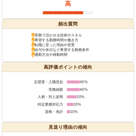
高
頻出質問
実務で活かせる技術やスキル
希望する勤務時間や働き方
転職に至った理由や背景
給与や休日など希望する勤務条件
通勤方法や移動時間
高評価ポイントの傾向
志望度・入職意欲
40%
実務経験
40%
人柄・対人姿勢
30%
特定業務対応力
20%
資格・免許
10%
見送り理由の傾向