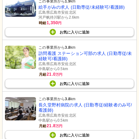
この事業所から
1.9
km
絵手がみの求人 (日勤専従/未経験可/看護師)
広島県広島市安佐北区
河戸帆待川駅から2.6km
1,350
時給
円
お気に入り
に
追加
この事業所から
3.8
km
訪問看護 ステーション可部の求人 (日勤専従/未
経験可/看護師)
広島県広島市安佐北区
中島駅から0.5km
21.0
月給
万円
お気に入り
に
追加
この事業所から
3.8
km
長久堂野村病院の求人 (日勤専従/経験者のみ可/
看護師)
広島県広島市安佐北区
中島駅から0.5km
21.8
月給
万円
お気に入り
に
追加