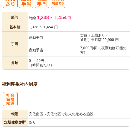
人事評価制度
1,338
1,454
給与
時給
〜
円
あり
基本給
1,338
〜
1,454
円
実費（上限あり）
通勤手当
通勤手当月額 20,900 円
手当
7,000円/回（夜勤勤務可能の
夜勤手当
方）
0 ～ 50円
昇給
（時間あたり）
福利厚生
社内制度
社
転勤
安佐南区～安佐北区で法人の定める施設
会保険完備
定期健康診断
あり