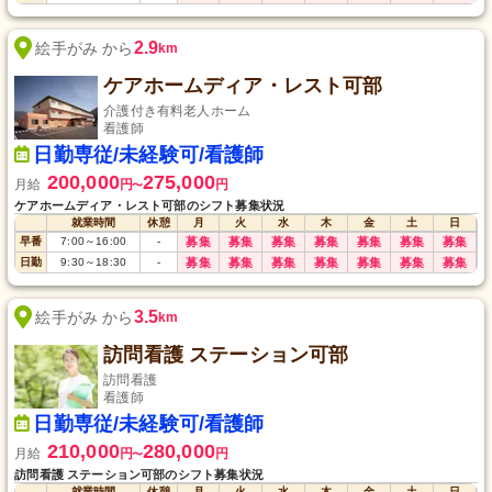
2.9
絵手がみ から
km
ケアホームディア・レスト可部
介護付き有料老人ホーム
看護師
日勤専従/未経験可/看護師
200,000
275,000
月給
円
円
〜
ケアホームディア・レスト可部のシフト募集状況
就業時間
休憩
月
火
水
木
金
土
日
早番
7:00
～
16:00
-
募集
募集
募集
募集
募集
募集
募集
日勤
9:30
～
18:30
-
募集
募集
募集
募集
募集
募集
募集
3.5
絵手がみ から
km
訪問看護 ステーション可部
訪問看護
看護師
日勤専従/未経験可/看護師
210,000
280,000
月給
円
円
〜
訪問看護 ステーション可部のシフト募集状況
就業時間
休憩
月
火
水
木
金
土
日