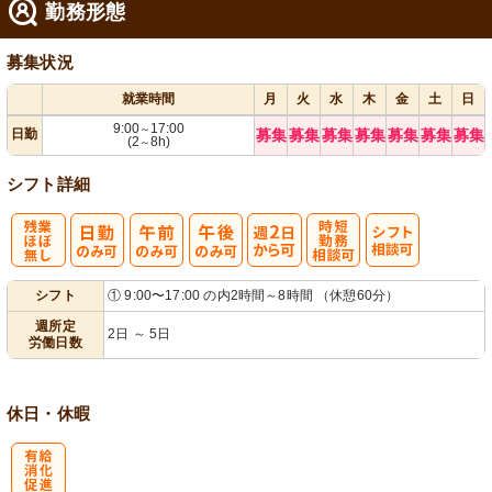
勤務形態
募集状況
就業時間
月
火
水
木
金
土
日
9:00
17:00
～
日勤
募集
募集
募集
募集
募集
募集
募集
(2
8h)
～
シフト詳細
残
週
時短勤務相談
シ
シフト
① 9:00〜17:00 の内2時間～8時間 （休憩60分）
業ほぼなし
2日から可
可
フト相談可
週所定
2日 ～ 5日
労働日数
休日・休暇
有