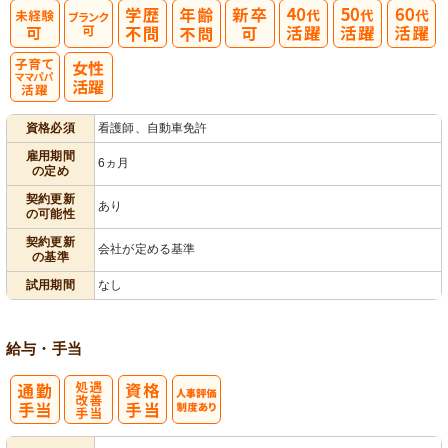
子育てママパ
資格必須
看護師、自動車免許
パ活躍
雇用期間
6ヵ月
の定め
契約更新
あり
の可能性
契約更新
会社が定める基準
の基準
試用期間
なし
給与・手当
処
人事評価制度