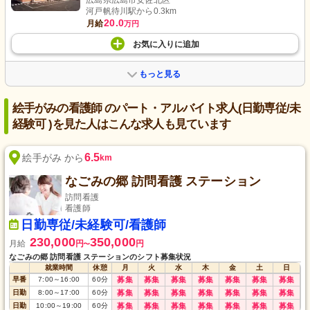
広島県広島市安佐北区
河戸帆待川駅から0.3km
20.0
月給
万円
お気に入り
に
追加
もっと見る
絵手がみの看護師 のパート・アルバイト求人(日勤専従/未
経験可 )を見た人はこんな求人も見ています
6.5
絵手がみ から
km
なごみの郷 訪問看護 ステーション
訪問看護
看護師
日勤専従/未経験可/看護師
230,000
350,000
月給
円
円
〜
なごみの郷 訪問看護 ステーションのシフト募集状況
就業時間
休憩
月
火
水
木
金
土
日
早番
7:00
～
16:00
60
分
募集
募集
募集
募集
募集
募集
募集
日勤
8:00
～
17:00
60
分
募集
募集
募集
募集
募集
募集
募集
日勤
10:00
～
19:00
60
分
募集
募集
募集
募集
募集
募集
募集