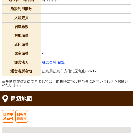
地上階・地下階
地上階1階
施設利用階数
-
入居定員
-
居室総数
-
敷地面積
-
延床面積
-
居室面積
-
運営法人
株式会社 希翼
運営者所在地
広島県広島市安佐北区亀山6-3-12
※受動喫煙対策につきましては、面接時に施設担当者にお問い合わせをお願い
いたします。
周辺地図