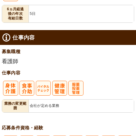
6ヵ月経過
後の年次
5日
給消化促進
有給日数
仕事内容
募集職種
看護師
仕事内容
バイタルチェ
服薬・投薬管
業務の変更範
会社が定める業務
囲
ック
理
応募条件
資格・経験