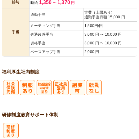
1,350
1,370
給与
時給
〜
円
遇改善手当
あり
実費（上限あり）
通勤手当
通勤手当月額 15,000 円
ミーティング手当
1,500円/回
手当
処遇改善手当
3,000 円 〜 10,000 円
資格手当
3,000 円 〜 10,000 円
ベースアップ手当
2,000 円
福利厚生
社内制度
社
扶養控除内考
正社員登用あ
会保険完備
慮あり
り
研修制度
教育
サポート体制
研