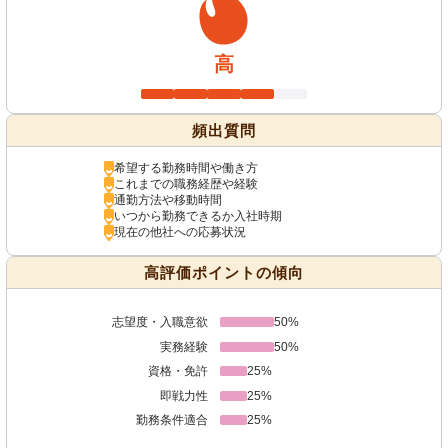
高
頻出質問
希望する勤務時間や働き方
これまでの職務経歴や経験
通勤方法や移動時間
いつから勤務できるか入社時期
現在の他社への応募状況
高評価ポイントの傾向
志望度・入職意欲
50%
実務経験
50%
資格・免許
25%
即戦力性
25%
勤務条件適合
25%