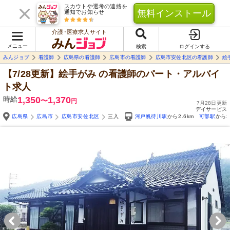
スカウトや選考の連絡を
無料インストール
通知でお知らせ
介護･医療求人サイト
メニュー
検索
ログインする
みんジョブ
看護師
広島県の看護師
広島市の看護師
広島市安佐北区の看護師
絵
【7/28更新】絵手がみ
の看護師のパート・アルバイ
ト求人
時給
1,350
1,370
〜
円
7月28日更新
デイサービス
広島県
広島市
広島市安佐北区
三入
河戸帆待川駅
から2.6km
可部駅
から2