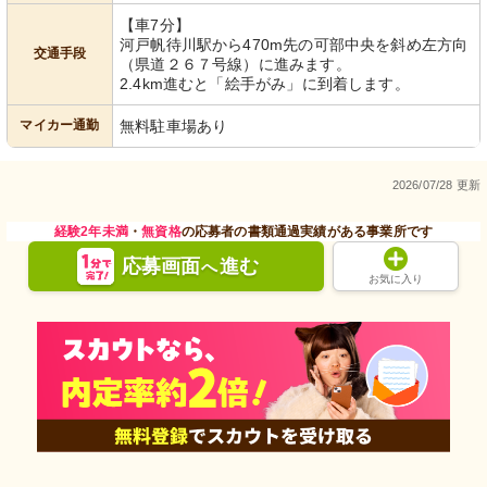
【車7分】
河戸帆待川駅から470m先の可部中央を斜め左方向
交通手段
（県道２６７号線）に進みます。
2.4km進むと「絵手がみ」に到着します。
マイカー通勤
無料駐車場あり
2026/07/28 更新
経験2年未満
・
無資格
の応募者の書類通過実績がある事業所です
応募画面
進む
へ
お気に入り