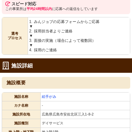
スピード対応
この事業所は
平均24時間以内
に応募への返信をしています
1. みんジョブの応募フォームからご応募
▼
2. 採用担当者よりご連絡
選考
▼
プロセス
3. 面接の実施（場合によって複数回）
▼
4. 採用のご連絡
施設詳細
施設概要
施設名称
絵手がみ
カナ名称
-
施設所在地
広島県広島市安佐北区三入1-8-2
施設種別
デイサービス