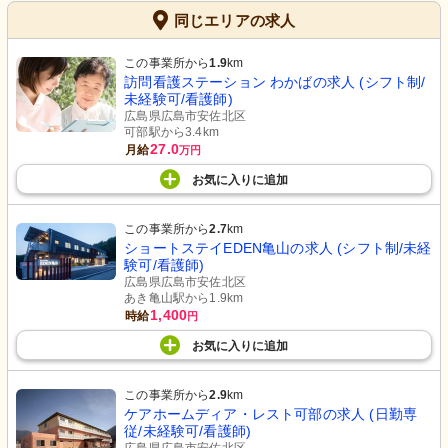
同じエリアの求人
この事業所から
1.9
km
訪問看護ステーション わかばの求人 (シフト制/
未経験可/看護師)
広島県広島市安佐北区
可部駅から3.4km
27.0
月給
万円
お気に入り
に
追加
この事業所から
2.7
km
ショートステイEDEN亀山の求人 (シフト制/未経
験可/看護師)
広島県広島市安佐北区
あき亀山駅から1.9km
1,400
時給
円
お気に入り
に
追加
この事業所から
2.9
km
ケアホームディア・レスト可部の求人 (日勤専
従/未経験可/看護師)