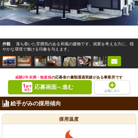
外観
落ち着いた雰囲気のある和風の建物です。就業を考える方に、穏
やかな環境で働ける印象を与えます。
経験2年未満
・
無資格
の応募者の書類通過実績がある事業所です
応募画面
進む
へ
お気に入り
絵手がみの採用傾向
採用温度