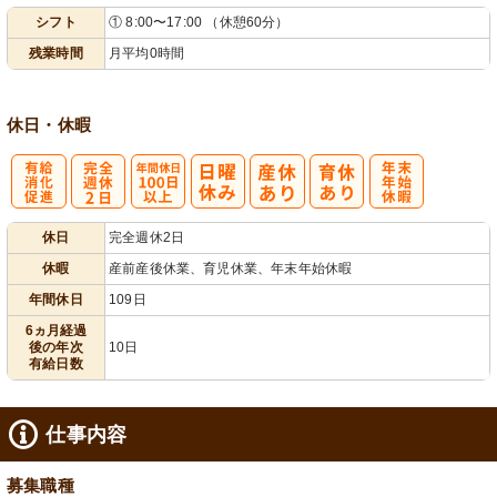
シフト
① 8:00〜17:00 （休憩60分）
業ほぼなし
フト相談可
残業時間
月平均0時間
休日・休暇
有
完
年間休日
年
休日
完全週休2日
給消化促進
全週休2日
100日以上
末年始休暇
休暇
産前産後休業、育児休業、年末年始休暇
年間休日
109日
6ヵ月経過
後の年次
10日
有給日数
仕事内容
募集職種