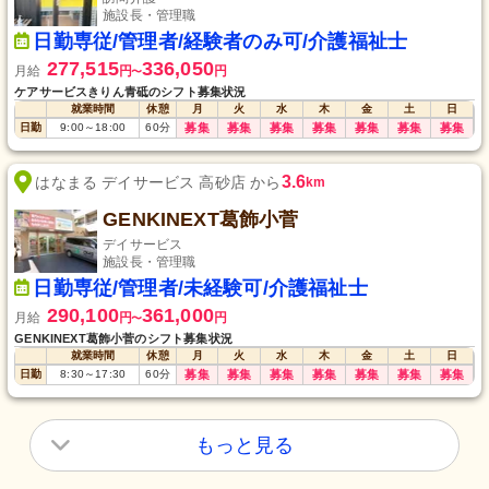
施設長・管理職
日勤専従/管理者/経験者のみ可/介護福祉士
277,515
336,050
月給
円
円
〜
ケアサービスきりん青砥のシフト募集状況
就業時間
休憩
月
火
水
木
金
土
日
日勤
9:00
～
18:00
60
分
募集
募集
募集
募集
募集
募集
募集
3.6
はなまる デイサービス 高砂店 から
km
GENKINEXT葛飾小菅
デイサービス
施設長・管理職
日勤専従/管理者/未経験可/介護福祉士
290,100
361,000
月給
円
円
〜
GENKINEXT葛飾小菅のシフト募集状況
就業時間
休憩
月
火
水
木
金
土
日
日勤
8:30
～
17:30
60
分
募集
募集
募集
募集
募集
募集
募集
もっと見る