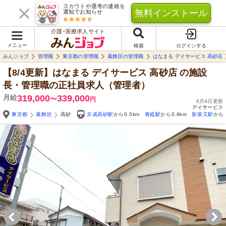
スカウトや選考の連絡を
無料インストール
通知でお知らせ
介護･医療求人サイト
メニュー
検索
ログインする
みんジョブ
管理職
東京都の管理職
葛飾区の管理職
はなまる デイサービス 高砂店
【8/4更新】はなまる デイサービス 高砂店
の施設
長・管理職の正社員求人（管理者）
月給
319,000
339,000
〜
円
8月4日更新
デイサービス
東京都
葛飾区
高砂
京成高砂駅
から0.5km
青砥駅
から0.8km
新柴又駅
から1