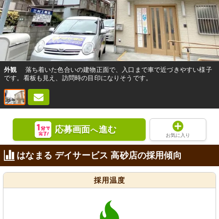
外観
落ち着いた色合いの建物正面で、入口まで車で近づきやすい様子
です。看板も見え、訪問時の目印になりそうです。
応募画面
進む
へ
お気に入り
はなまる デイサービス 高砂店の採用傾向
採用温度