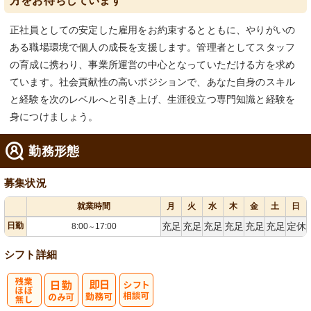
方をお待ちしています
正社員としての安定した雇用をお約束するとともに、やりがいの
ある職場環境で個人の成長を支援します。管理者としてスタッフ
の育成に携わり、事業所運営の中心となっていただける方を求め
ています。社会貢献性の高いポジションで、あなた自身のスキル
と経験を次のレベルへと引き上げ、生涯役立つ専門知識と経験を
身につけましょう。
勤務形態
募集状況
就業時間
月
火
水
木
金
土
日
日勤
充足
充足
充足
充足
充足
充足
定休
8:00
17:00
～
シフト詳細
残
シ