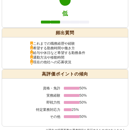
低
頻出質問
これまでの職務経歴や経験
希望する勤務時間や働き方
給与や休日など希望する勤務条件
通勤方法や移動時間
現在の他社への応募状況
高評価ポイントの傾向
資格・免許
50%
実務経験
50%
即戦力性
50%
特定業務対応力
25%
その他
50%