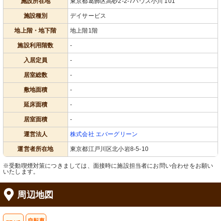
施設所在地
東京都葛飾区高砂2-2-7ハウス小川 101
施設種別
デイサービス
地上階・地下階
地上階1階
施設利用階数
-
入居定員
-
居室総数
-
敷地面積
-
延床面積
-
居室面積
-
運営法人
株式会社 エバーグリーン
運営者所在地
東京都江戸川区北小岩8-5-10
※受動喫煙対策につきましては、面接時に施設担当者にお問い合わせをお願い
いたします。
周辺地図