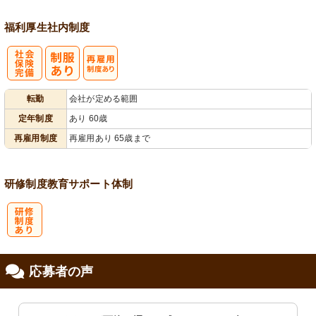
福利厚生
社内制度
社
再雇用制度あ
転勤
会社が定める範囲
会保険完備
り
定年制度
あり 60歳
再雇用制度
再雇用あり 65歳まで
研修制度
教育
サポート体制
研
応募者の声
修制度あり