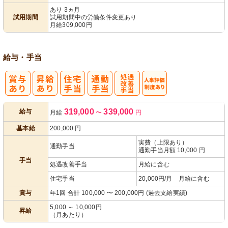
あり 3ヵ月
試用期間
試用期間中の労働条件変更あり
月給309,000円
給与・手当
処
人事評価制度
319,000
339,000
給与
月給
〜
円
遇改善手当
あり
基本給
200,000
円
実費（上限あり）
通勤手当
通勤手当月額 10,000 円
手当
処遇改善手当
月給に含む
住宅手当
20,000円/月 月給に含む
賞与
年1回 合計 100,000 〜 200,000円 (過去支給実績)
5,000 ～ 10,000円
昇給
（月あたり）