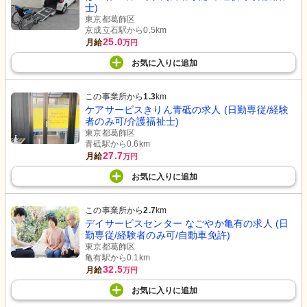
士)
東京都葛飾区
京成立石駅から0.5km
25.0
月給
万円
お気に入り
に
追加
この事業所から
1.3
km
ケアサービスきりん青砥の求人 (日勤専従/経験
者のみ可/介護福祉士)
東京都葛飾区
青砥駅から0.6km
27.7
月給
万円
お気に入り
に
追加
この事業所から
2.7
km
デイサービスセンター なごやか亀有の求人 (日
勤専従/経験者のみ可/自動車免許)
東京都葛飾区
亀有駅から0.1km
32.5
月給
万円
お気に入り
に
追加