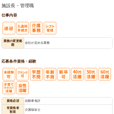
施設長・管理職
仕事内容
入
業務の変更範
会社が定める業務
囲
退所手続き
応募条件
資格・経験
子育てママパ
資格必須
自動車免許
パ活躍
有資格者
介護福祉士
歓迎