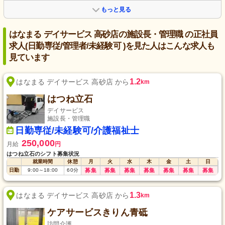
もっと見る
はなまる デイサービス 高砂店の施設長・管理職 の正社員
求人(日勤専従/管理者/未経験可 )を見た人はこんな求人も
見ています
1.2
はなまる デイサービス 高砂店 から
km
はつね立石
デイサービス
施設長・管理職
日勤専従/未経験可/介護福祉士
250,000
月給
円
はつね立石のシフト募集状況
就業時間
休憩
月
火
水
木
金
土
日
日勤
9:00
～
18:00
60
分
募集
募集
募集
募集
募集
募集
募集
1.3
はなまる デイサービス 高砂店 から
km
ケアサービスきりん青砥
訪問介護