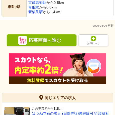
京成高砂駅
から0.5km
最寄り駅
青砥駅
から0.8km
新柴又駅
から1.4km
2026/08/04 更新
応募画面
進む
へ
お気に入り
同じエリアの求人
この事業所から
1.2
km
はつね立石の求人 (日勤専従/未経験可/介護福祉