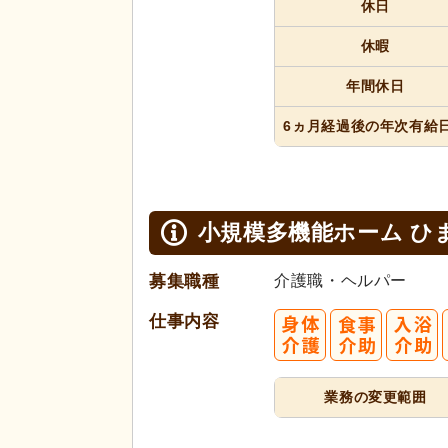
休日
休暇
年間休日
6ヵ月経過
後の年次
有給
小規模多機能ホーム ひ
募集職種
介護職・ヘルパー
仕事内容
業務の変更範囲