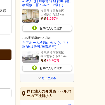
の求人 (日勤専従/未経験可/初任
者研修（旧ヘルパー2級）)
休暇
福岡県福岡市南区
大橋駅から2.3km
1,057
時給
円
お気に入り
に
追加
この事業所から
4.4
km
ケアホーム桧原の求人 (シフト
制/未経験可/無資格可)
福岡県福岡市南区
福大前駅から3.1km
23.4
月給
万円
お気に入り
に
追加
もっと見る
同じ法人の介護職・ヘルパ
ーの正社員求人