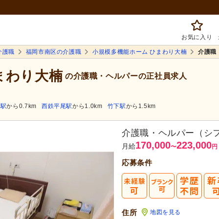
お気に入り
介護職
福岡市南区の介護職
小規模多機能ホーム ひまわり大楠
介護職
まわり大楠
の介護職・ヘルパーの正社員求人
宮駅
から0.7km
西鉄平尾駅
から1.0km
竹下駅
から1.5km
介護職・ヘルパー（シ
170,000
223,000
月給
〜
円
応募条件
住所
地図を見る