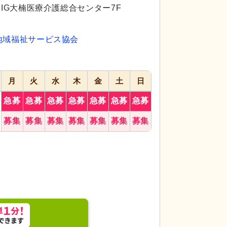
代活躍
代活躍
7IG大楠医療介護総合センター7F
地域福祉サービス協会
月
火
水
木
金
土
日
急募
急募
急募
急募
急募
急募
急募
む浴槽は、利便性を重視した設計になっています。
トイレ
明るい色調
募集
募集
募集
募集
募集
募集
募集
考慮した設備が整っ