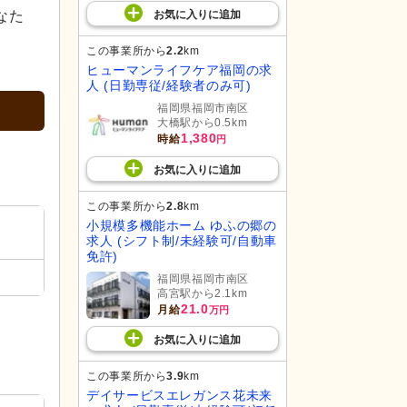
なた
お気に入り
に
追加
この事業所から
2.2
km
ヒューマンライフケア福岡の求
人 (日勤専従/経験者のみ可)
福岡県福岡市南区
大橋駅から0.5km
1,380
時給
円
お気に入り
に
追加
この事業所から
2.8
km
小規模多機能ホーム ゆふの郷の
求人 (シフト制/未経験可/自動車
免許)
福岡県福岡市南区
高宮駅から2.1km
21.0
月給
万円
お気に入り
に
追加
この事業所から
3.9
km
デイサービスエレガンス花未来