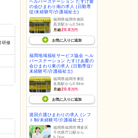
ヘルパーステーション たすけ愛
の会ひまわり南の求人 (日勤専
従/未経験可/介護福祉士)
福岡県福岡市南区
高宮駅から0.5km
20.8
月給
万円
お気に入り
に
追加
者研修
福岡地域福祉サービス協会 ヘル
パーステーション たすけあ愛の
）
会ひまわり東の求人 (日勤専従/
未経験可/介護福祉士)
福岡県福岡市東区
名島駅から0.9km
20.8
月給
万円
お気に入り
に
追加
巡回介護ひまわりの求人 (シフ
ト制/未経験可/介護福祉士)
福岡県福岡市博多区
千代県庁口駅から
0.7km