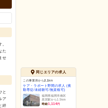
す。
なた
ませ
同じエリアの求人
この事業所から
2.1
km
ケア・ラポート野間の求人 (夜
勤専従/未経験可/無資格可)
ひと
福岡県福岡市南区
ルア
高宮駅から1.5km
1,114
時給
円
と絆