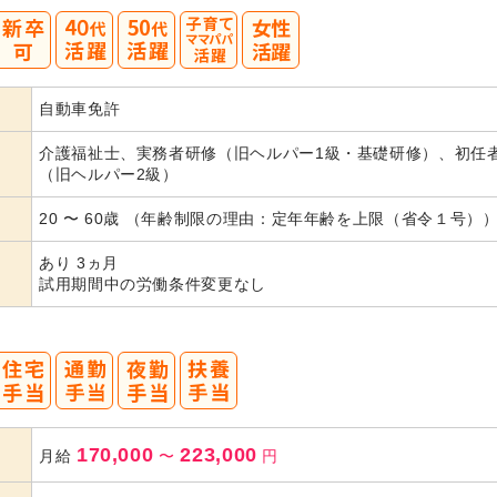
40
50
自動車免許
代活躍
代活躍
介護福祉士、実務者研修（旧ヘルパー1級・基礎研修）、初任
（旧ヘルパー2級）
20 〜 60歳 （年齢制限の理由：定年年齢を上限（省令１号）
あり 3ヵ月
試用期間中の労働条件変更なし
170,000
223,000
月給
〜
円