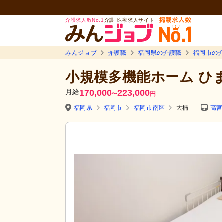
介護求人数No.1
介護･医療求人サイト
みんジョブ
介護職
福岡県の介護職
福岡市の
小規模多機能ホーム ひ
月給
170,000
223,000
〜
円
福岡県
福岡市
福岡市南区
大楠
高