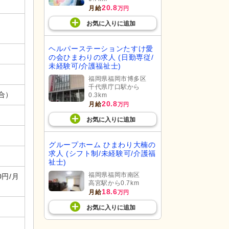
20.8
月給
万円
お気に入り
に
追加
ヘルパーステーションたすけ愛
の会ひまわりの求人 (日勤専従/
未経験可/介護福祉士)
福岡県福岡市博多区
千代県庁口駅から
場合）
0.3km
20.8
月給
万円
お気に入り
に
追加
グループホーム ひまわり大楠の
求人 (シフト制/未経験可/介護福
祉士)
福岡県福岡市南区
0円/月
高宮駅から0.7km
18.6
月給
万円
お気に入り
に
追加