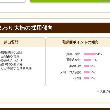
まわり大楠の採用傾向
頻出質問
高評価ポイントの傾向
の職務経歴や経験
資格・免許
63%
った理由や背景
通勤利便性
38%
や応募のきっかけ
勤務時間や働き方
実務経験
25%
日など希望する勤務条件
人柄・対人姿勢
25%
その他
25%
※現在の