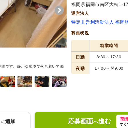
福岡県福岡市南区大楠1-1
運営法人
特定非営利活動法人 福岡
募集状況
就業時間
～
日勤
8:30
17:30
空間です。静かな環境で落ち着いて働
浴室
自然光がたっぷりと差し込
～
夜勤
17:00
翌9:00
応募画面
進む
り
追加
へ
に