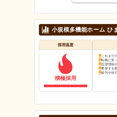
小規模多機能ホーム ひ
採用温度
これまで
転職に至
志望理由
希望する
給与や休
積極採用