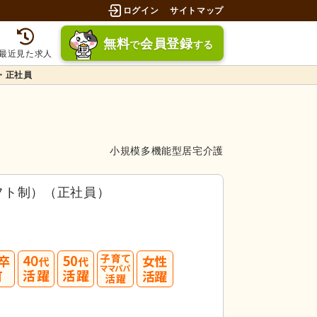
ログイン
サイトマップ
無料
会員登録
で
する
最近見た求人
・正社員
小規模多機能型居宅介護
フト制）（正社員）
40
50