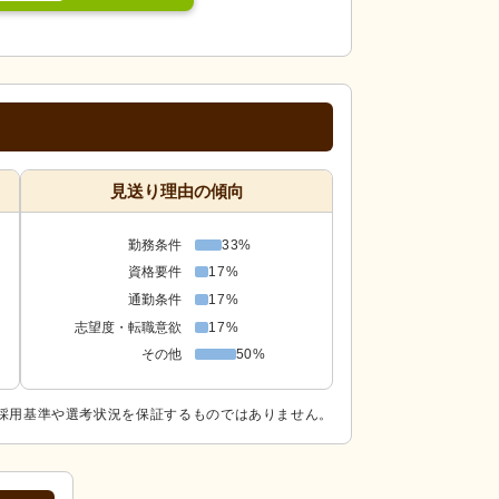
見送り理由の傾向
勤務条件
33%
資格要件
17%
通勤条件
17%
志望度・転職意欲
17%
その他
50%
採用基準や選考状況を保証するものではありません。