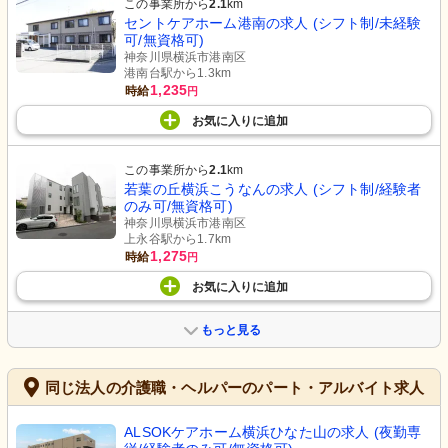
この事業所から
2.1
km
セントケアホーム港南の求人 (シフト制/未経験
可/無資格可)
神奈川県横浜市港南区
港南台駅から1.3km
1,235
時給
円
お気に入り
に
追加
この事業所から
2.1
km
若葉の丘横浜こうなんの求人 (シフト制/経験者
のみ可/無資格可)
神奈川県横浜市港南区
上永谷駅から1.7km
1,275
時給
円
お気に入り
に
追加
もっと見る
同じ法人の介護職・ヘルパーのパート・アルバイト求人
ALSOKケアホーム横浜ひなた山の求人 (夜勤専