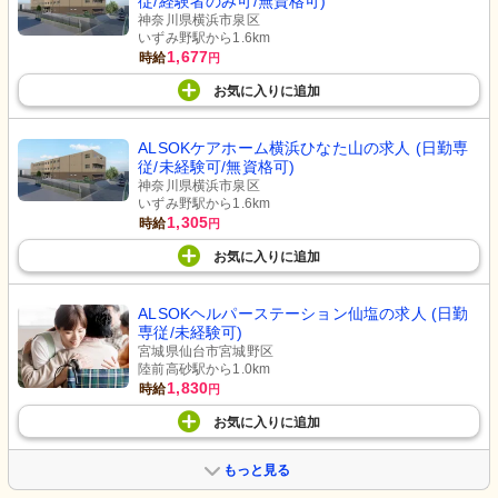
従/経験者のみ可/無資格可)
神奈川県横浜市泉区
いずみ野駅から1.6km
1,677
時給
円
お気に入り
に
追加
ALSOKケアホーム横浜ひなた山の求人 (日勤専
従/未経験可/無資格可)
神奈川県横浜市泉区
いずみ野駅から1.6km
1,305
時給
円
お気に入り
に
追加
ALSOKヘルパーステーション仙塩の求人 (日勤
専従/未経験可)
宮城県仙台市宮城野区
陸前高砂駅から1.0km
1,830
時給
円
お気に入り
に
追加
もっと見る