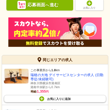
応募画面
進む
へ
お気に入り
同じエリアの求人
この事業所から
1.8
km
瑞穂の大地 デイサービスセンターの求人 (日勤
専従/未経験可)
神奈川県横浜市港南区
港南中央駅から0.7km
1,355
時給
円
お気に入り
に
追加