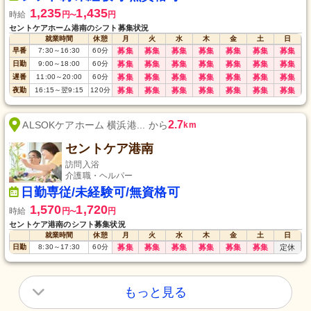
1,235
1,435
時給
円
円
〜
セントケアホーム港南のシフト募集状況
就業時間
休憩
月
火
水
木
金
土
日
早番
7:30
～
16:30
60
分
募集
募集
募集
募集
募集
募集
募集
日勤
9:00
～
18:00
60
分
募集
募集
募集
募集
募集
募集
募集
遅番
11:00
～
20:00
60
分
募集
募集
募集
募集
募集
募集
募集
夜勤
16:15
～
翌9:15
120
分
募集
募集
募集
募集
募集
募集
募集
2.7
ALSOKケアホーム 横浜港... から
km
セントケア港南
訪問入浴
介護職・ヘルパー
日勤専従/未経験可/無資格可
1,570
1,720
時給
円
円
〜
セントケア港南のシフト募集状況
就業時間
休憩
月
火
水
木
金
土
日
日勤
8:30
～
17:30
60
分
募集
募集
募集
募集
募集
募集
定休
もっと見る