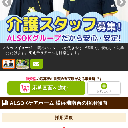
スタッフイメージ
明るいスタッフが働きやすい環境で、安心して就業
いただけます。支え合うチームを目指します。
無資格
の応募者の書類通過実績がある事業所です
応募画面
進む
へ
お気に入り
ALSOKケアホーム 横浜港南台の採用傾向
採用温度