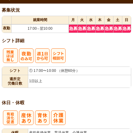
募集状況
就業時間
月
火
水
木
金
土
日
夜勤
急募
急募
急募
急募
急募
急募
急募
17:00
翌10:00
～
シフト詳細
残
週
シ
シフト
① 17:00〜10:00 （休憩60分）
業ほぼなし
1日から可
フト相談可
週所定
1日以上
労働日数
休日・休暇
有
休暇
産前産後休業、育児休業、介護休業