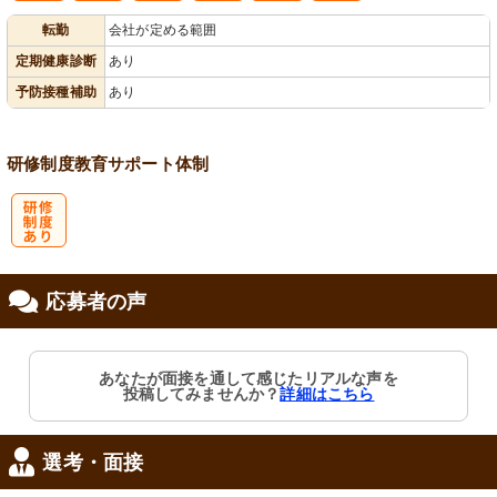
転勤
会社が定める範囲
会保険完備
あり
慮あり
り
定期健康診断
あり
予防接種補助
あり
研修制度
教育
サポート体制
研
応募者の声
修制度あり
あなたが面接を通して感じたリアルな声を
投稿してみませんか？
詳細はこちら
選考・面接