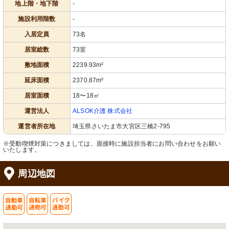
地上階・地下階
-
施設利用階数
-
入居定員
73名
居室総数
73室
敷地面積
2239.93m²
延床面積
2370.87m²
居室面積
18〜18㎡
運営法人
ALSOK介護 株式会社
運営者所在地
埼玉県さいたま市大宮区三橋2-795
※受動喫煙対策につきましては、面接時に施設担当者にお問い合わせをお願い
いたします。
周辺地図