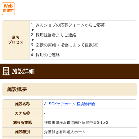
Web
1. みんジョブの応募フォームからご応募
面接可
▼
2. 採用担当者よりご連絡
選考
▼
プロセス
3. 面接の実施（場合によって複数回）
▼
4. 採用のご連絡
施設詳細
施設概要
施設名称
ALSOKケアホーム 横浜港南台
カナ名称
-
施設所在地
神奈川県横浜市港南区日野中央3-15-2
施設種別
介護付き有料老人ホーム