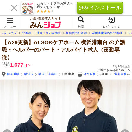
スカウトや選考の連絡を
無料インストール
通知でお知らせ
介護･医療求人サイト
メニュー
検索
ログインする
みんジョブ
介護職
神奈川県の介護職
横浜市の介護職
横浜市港南区の介護職
A
【7/29更新】ALSOKケアホーム 横浜港南台
の介護
職・ヘルパーのパート・アルバイト求人（夜勤専
従）
時給
1,677
〜
円
7月29日更新
介護付き有料老人ホーム
神奈川県
横浜市
横浜市港南区
日野中央
洋光台駅
から0.9km
港南台駅
から