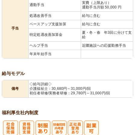
実費（上限あり）
通勤手当
通勤手当月額 50,000 円
処遇改善手当
給与に含む
ベースアップ支援加算
給与に含む
手当
夏・冬・春 年3回に分けて支
特定処遇改善加算金
給
ヘルプ手当
近隣施設への応援勤務手当
年末年始手当
給与モデル
◇給与詳細◇
備考
介護福祉士：30,680円～31,000円/回
初任者研修/実務者研修：29,780円～31,000円/回
福利厚生
社内制度
社
資格取得支援
扶養控除内考
正社員登用あ