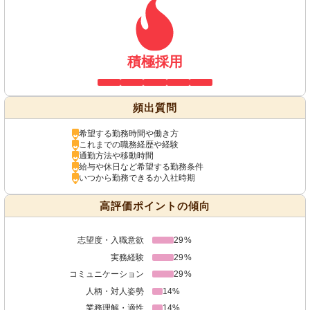
積極採用
頻出質問
希望する勤務時間や働き方
これまでの職務経歴や経験
通勤方法や移動時間
給与や休日など希望する勤務条件
いつから勤務できるか入社時期
高評価ポイントの傾向
志望度・入職意欲
29%
実務経験
29%
コミュニケーション
29%
人柄・対人姿勢
14%
業務理解・適性
14%