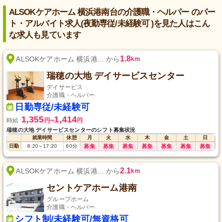
ALSOKケアホーム 横浜港南台の介護職・ヘルパー のパー
ト・アルバイト求人(夜勤専従/未経験可 )を見た人はこん
な求人も見ています
1.8
ALSOKケアホーム 横浜港... から
km
瑞穂の大地 デイサービスセンター
デイサービス
介護職・ヘルパー
日勤専従/未経験可
1,355
1,414
時給
円
円
〜
瑞穂の大地 デイサービスセンターのシフト募集状況
就業時間
休憩
月
火
水
木
金
土
日
日勤
8:20
～
17:20
60
分
募集
募集
募集
募集
募集
募集
募集
2.1
ALSOKケアホーム 横浜港... から
km
セントケアホーム港南
グループホーム
介護職・ヘルパー
シフト制/未経験可/無資格可