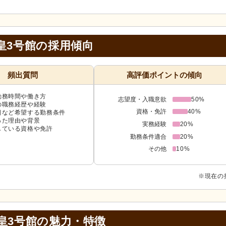
皇3号館の採用傾向
頻出質問
高評価ポイントの傾向
勤務時間や働き方
志望度・入職意欲
50%
の職務経歴や経験
資格・免許
40%
日など希望する勤務条件
った理由や背景
実務経験
20%
している資格や免許
勤務条件適合
20%
その他
10%
※現在の
皇3号館の
魅力・特徴