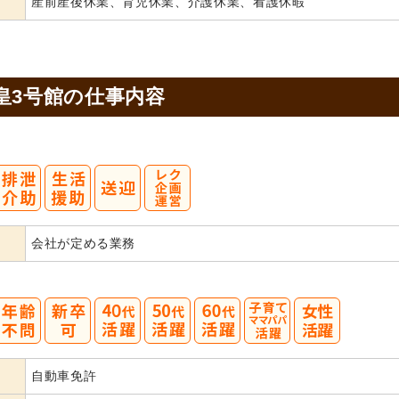
産前産後休業、育児休業、介護休業、看護休暇
皇3号館の
仕事内容
会社が定める業務
40
50
60
自動車免許
代活躍
代活躍
代活躍