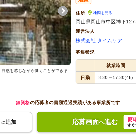
住所
地図を見る
岡山県岡山市中区神下127-
運営法人
株式会社 タイムケア
募集状況
就業時間
。自然を感じながら働くことができま
リビング
明るくて広々としたリ
が整っています。
～
日勤
8:30
17:30
(4h)
無資格
の応募者の書類通過実績がある事業所です
応募画面
進む
り
追加
へ
に