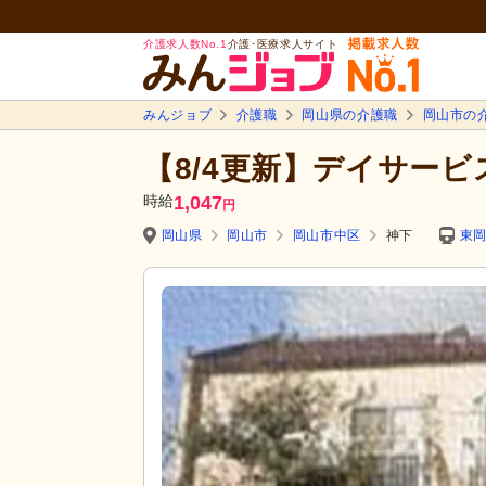
介護求人数No.1
介護･医療求人サイト
みんジョブ
介護職
岡山県の介護職
岡山市の
【8/4更新】デイサービ
時給
1,047
円
岡山県
岡山市
岡山市中区
神下
東