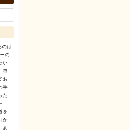
るのは
ターの
たい
、毎
てお
の手
った
ー
道を
利か
、あ