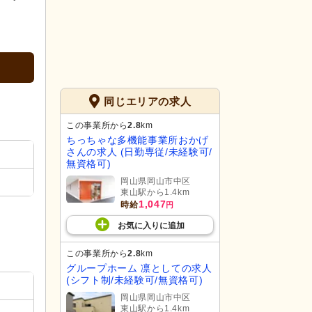
同じエリアの求人
この事業所から
2.8
km
ちっちゃな多機能事業所おかげ
さんの求人 (日勤専従/未経験可/
無資格可)
岡山県岡山市中区
東山駅から1.4km
1,047
時給
円
お気に入り
に
追加
この事業所から
2.8
km
グループホーム 凛としての求人
(シフト制/未経験可/無資格可)
岡山県岡山市中区
東山駅から1.4km