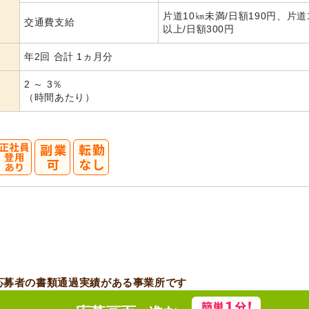
片道10㎞未満/日額190円、片道
交通費支給
以上/日額300円
年2回 合計 1ヵ月分
2 ～ 3％
（時間あたり）
応募者の書類通過実績がある事業所です