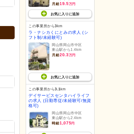
19.5
月給
万円
お気に入り
に
追加
この事業所から
3
km
ラ・ナシカくにとみの求人 (シ
フト制/未経験可)
岡山県岡山市中区
東山駅から1.4km
20.3
月給
万円
お気に入り
に
追加
この事業所から
3.1
km
デイサービスセンタハイライフ
の求人 (日勤専従/未経験可/無資
格可)
岡山県岡山市中区
東山駅から2.4km
1,075
時給
円