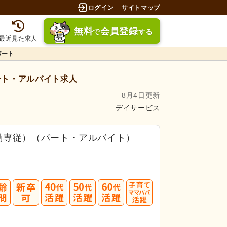
ログイン
サイトマップ
無料
会員登録
で
する
最近見た求人
パート
ート・アルバイト求人
8月4日更新
デイサービス
勤専従）（パート・アルバイト）
40
50
60