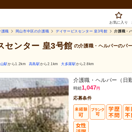
お気に入り
介護職
岡山市中区の介護職
デイサービスセンター 皇3号館
介護職・
スセンター 皇3号館
の介護職・ヘルパーのパ
岡山駅
から1.2km
高島駅
から2.1km
大多羅駅
から2.8km
介護職・ヘルパー（日
1,047
時給
円
応募条件