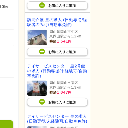
お気に入り
に
追加
10㎞
訪問介護 皇の求人 (日勤専従/経
験者のみ可/自動車免許)
岡山県岡山市中区
東岡山駅から1.2km
1,541
時給
円
お気に入り
に
追加
デイサービスセンター 皇2号館
の求人 (日勤専従/未経験可/自動
車免許)
岡山県岡山市東区
東岡山駅から1.3km
1,047
時給
円
お気に入り
に
追加
デイサービスセンター 皇の求人
(日勤専従/未経験可/自動車免許)