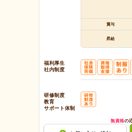
賞与
昇給
福利厚生
社内制度
研修制度
教育
サポート体制
無資格
の