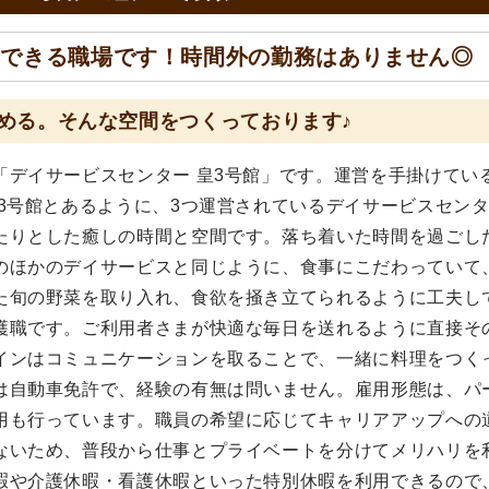
にできる職場です！時間外の勤務はありません◎
める。そんな空間をつくっております♪
「デイサービスセンター 皇3号館」です。運営を手掛けてい
3号館とあるように、3つ運営されているデイサービスセン
たりとした癒しの時間と空間です。落ち着いた時間を過ごし
のほかのデイサービスと同じように、食事にこだわっていて
た旬の野菜を取り入れ、食欲を掻き立てられるように工夫し
護職です。ご利用者さまが快適な毎日を送れるように直接そ
インはコミュニケーションを取ることで、一緒に料理をつく
は自動車免許で、経験の有無は問いません。雇用形態は、パ
用も行っています。職員の希望に応じてキャリアアップへの
ないため、普段から仕事とプライベートを分けてメリハリを
暇や介護休暇・看護休暇といった特別休暇を利用できるので