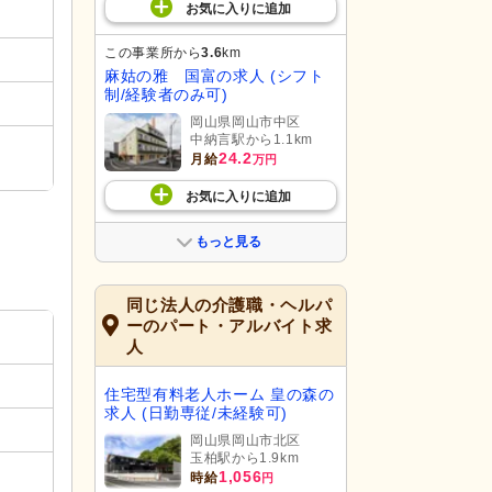
お気に入り
に
追加
この事業所から
3.6
km
麻姑の雅 国富の求人 (シフト
制/経験者のみ可)
岡山県岡山市中区
中納言駅から1.1km
24.2
月給
万円
お気に入り
に
追加
もっと見る
同じ法人の介護職・ヘルパ
ーのパート・アルバイト求
人
住宅型有料老人ホーム 皇の森の
求人 (日勤専従/未経験可)
岡山県岡山市北区
玉柏駅から1.9km
1,056
時給
円