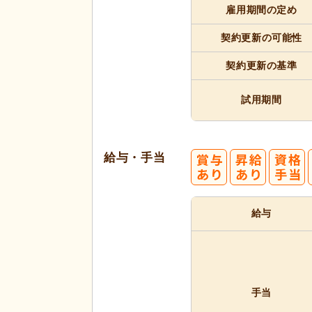
雇用期間
の定め
契約更新
の可能性
契約更新
の基準
試用期間
給与・手当
給与
手当