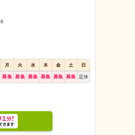
代活躍
代活躍
代活躍
6
月
火
水
木
金
土
日
ビングです。リラックスしながら過ごしやすい環境
居室
温かみのある
がされています。
募集
募集
募集
募集
募集
募集
定休