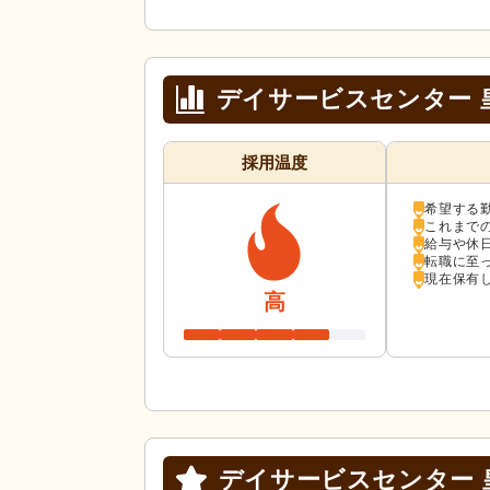
デイサービスセンター 
採用温度
希望する
これまで
給与や休
転職に至
現在保有
高
デイサービスセンター 