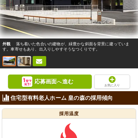
外観
落ち着いた色合いの建物が、緑豊かな斜面を背景に建っていま
す。車寄せもあり、出入りしやすそうなつくりです。
応募画面
進む
へ
お気に入り
住宅型有料老人ホーム 皇の森の採用傾向
採用温度