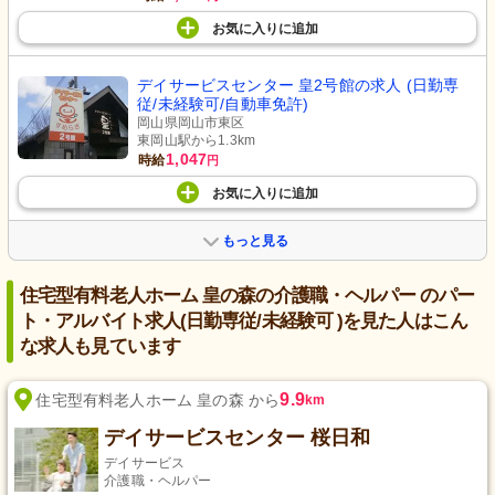
お気に入り
に
追加
デイサービスセンター 皇2号館の求人 (日勤専
従/未経験可/自動車免許)
岡山県岡山市東区
東岡山駅から1.3km
1,047
時給
円
お気に入り
に
追加
もっと見る
住宅型有料老人ホーム 皇の森の介護職・ヘルパー のパー
ト・アルバイト求人(日勤専従/未経験可 )を見た人はこん
な求人も見ています
9.9
住宅型有料老人ホーム 皇の森 から
km
デイサービスセンター 桜日和
デイサービス
介護職・ヘルパー