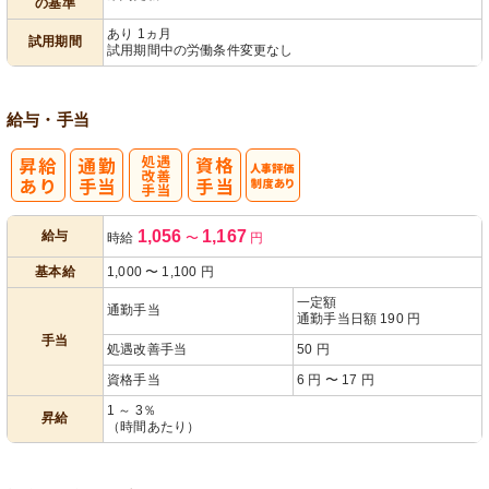
の基準
あり 1ヵ月
試用期間
試用期間中の労働条件変更なし
給与・手当
処
人事評価制度
1,056
1,167
給与
時給
〜
円
遇改善手当
あり
基本給
1,000
〜
1,100
円
一定額
通勤手当
通勤手当日額 190 円
手当
処遇改善手当
50 円
資格手当
6 円 〜 17 円
1 ～ 3％
昇給
（時間あたり）