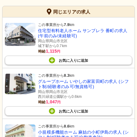
同じエリアの求人
この事業所から
7.9
km
住宅型有料老人ホーム サンブレラ 番町の求人
(午前のみ/未経験可)
岡山県岡山市北区
城下駅から0.7km
1,115
時給
円
お気に入り
に
追加
この事業所から
8.3
km
グループホーム いやしの家富田町の求人 (シフ
ト制/経験者のみ可/無資格可)
岡山県岡山市北区
西川緑道公園駅から0.6km
1,047
時給
円
お気に入り
に
追加
この事業所から
8.6
km
小規模多機能ホーム 麻姑の小町伊島の求人 (シ