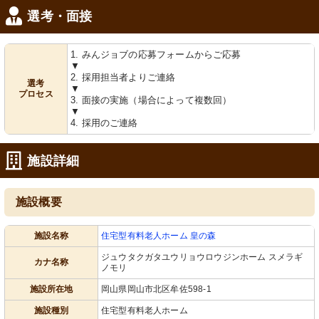
選考・面接
1. みんジョブの応募フォームからご応募
▼
2. 採用担当者よりご連絡
選考
▼
プロセス
3. 面接の実施（場合によって複数回）
▼
4. 採用のご連絡
施設詳細
施設概要
施設名称
住宅型有料老人ホーム 皇の森
ジュウタクガタユウリョウロウジンホーム スメラギ
カナ名称
ノモリ
施設所在地
岡山県岡山市北区牟佐598-1
施設種別
住宅型有料老人ホーム