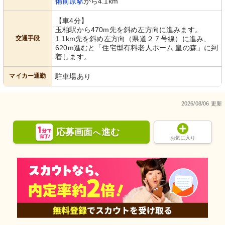
備前原駅
から4.1km
【車4分】
玉柏駅から470m先を斜め左方向に進みます。
交通手段
1.1km先を斜め左方向（県道２７号線）に進み、
620m進むと「住宅型有料老人ホーム 皇の森」に到
着します。
マイカー通勤
駐車場あり
2026/08/06 更新
応募画面
進む
へ
お気に入り