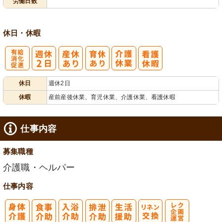
労働日数
休日・休暇
有
休日
週休2日
給消化促進
休暇
産前産後休業、育児休業、介護休業、看護休暇
仕事内容
募集職種
介護職・ヘルパー
仕事内容
レク企画・運