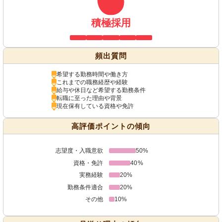
積極採用
頻出質問
希望する勤務時間や働き方
これまでの職務経歴や経験
給与や休日など希望する勤務条件
転職に至った理由や背景
現在保有している資格や免許
高評価ポイントの傾向
志望度・入職意欲
50%
資格・免許
40%
実務経験
20%
勤務条件適合
20%
その他
10%