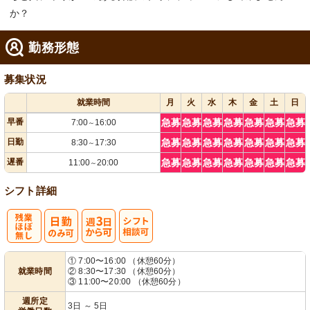
か？
勤務形態
募集状況
就業時間
月
火
水
木
金
土
日
早番
急募
急募
急募
急募
急募
急募
急募
7:00
16:00
～
日勤
急募
急募
急募
急募
急募
急募
急募
8:30
17:30
～
遅番
急募
急募
急募
急募
急募
急募
急募
11:00
20:00
～
シフト詳細
残
週
シ
① 7:00〜16:00 （休憩60分）
就業時間
② 8:30〜17:30 （休憩60分）
業ほぼなし
3日から可
フト相談可
③ 11:00〜20:00 （休憩60分）
週所定
3日 ～ 5日