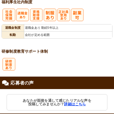
福利厚生
社内制度
社
資格取得支援
正社員登用あ
退職金制度
退職金あり 勤続5年以上
会保険完備
あり
り
転勤
会社が定める範囲
研修制度
教育
サポート体制
研
応募者の声
修制度あり
あなたが面接を通して感じたリアルな声を
投稿してみませんか？
詳細はこちら