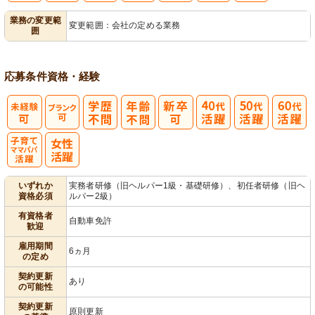
業務の変更範
変更範囲：会社の定める業務
囲
営
応募条件
資格・経験
子育てママパ
いずれか
実務者研修（旧ヘルパー1級・基礎研修）、初任者研修（旧ヘ
資格必須
ルパー2級）
パ活躍
有資格者
自動車免許
歓迎
雇用期間
6ヵ月
の定め
契約更新
あり
の可能性
契約更新
原則更新