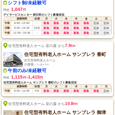
シフト制/未経験可
1,047
時給
円
デイサービスセンター 桜日和のシフト募集状況
就業時間
休憩
月
火
水
木
金
土
日
午前
9:00
～
13:00
-
募集
募集
募集
募集
募集
定休
定休
日勤
9:00
～
16:30
60
分
募集
募集
募集
募集
募集
定休
定休
午後
12:30
～
16:30
-
募集
募集
募集
募集
募集
定休
定休
7.9
住宅型有料老人ホーム 皇の森 から
km
住宅型有料老人ホーム サンブレラ 番町
住宅型有料老人ホーム
介護職・ヘルパー
午前のみ/未経験可
1,115
1,415
時給
円
円
〜
住宅型有料老人ホーム サンブレラ 番町のシフト募集状況
就業時間
休憩
月
火
水
木
金
土
日
午前
9:00
～
12:00
0
分
募集
募集
募集
募集
募集
募集
定休
10.8
住宅型有料老人ホーム 皇の森 から
km
住宅型有料老人ホーム サンブレラ 御津