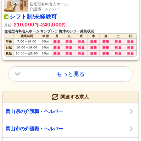
住宅型有料老人ホーム
介護職・ヘルパー
シフト制/未経験可
210,000
240,000
月給
円
円
〜
住宅型有料老人ホーム サンブレラ 御津のシフト募集状況
就業時間
休憩
月
火
水
木
金
土
日
早番
7:00
～
16:00
60
分
募集
募集
募集
募集
募集
募集
募集
日勤
10:00
～
19:00
60
分
募集
募集
募集
募集
募集
募集
募集
夜勤
16:00
～
翌9:00
60
分
募集
募集
募集
募集
募集
募集
募集
もっと見る
関連する求人
岡山県の介護職・ヘルパー
岡山市の介護職・ヘルパー