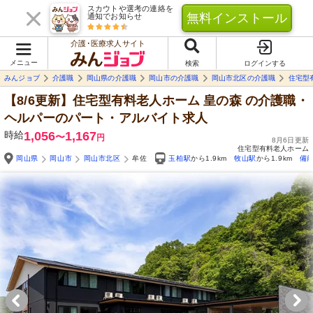
スカウトや選考の連絡を
無料インストール
通知でお知らせ
介護･医療求人サイト
メニュー
検索
ログインする
みんジョブ
介護職
岡山県の介護職
岡山市の介護職
岡山市北区の介護職
住宅型
【8/6更新】住宅型有料老人ホーム 皇の森
の介護職・
ヘルパーのパート・アルバイト求人
時給
1,056
1,167
〜
円
8月6日更新
住宅型有料老人ホーム
岡山県
岡山市
岡山市北区
牟佐
玉柏駅
から1.9km
牧山駅
から1.9km
備