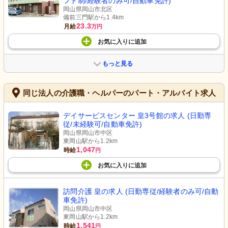
フト制/経験者のみ可/自動車免許)
岡山県岡山市北区
備前三門駅から1.4km
23.3
月給
万円
お気に入り
に
追加
もっと見る
同じ法人の介護職・ヘルパーのパート・アルバイト求人
デイサービスセンター 皇3号館の求人 (日勤専
従/未経験可/自動車免許)
岡山県岡山市中区
東岡山駅から1.2km
1,047
時給
円
お気に入り
に
追加
訪問介護 皇の求人 (日勤専従/経験者のみ可/自動
車免許)
岡山県岡山市中区
東岡山駅から1.2km
1,541
時給
円