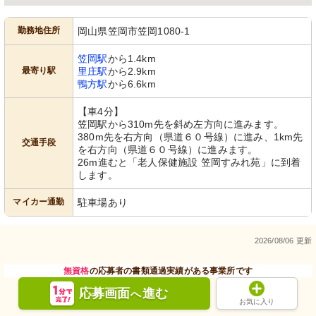
勤務地住所
岡山県笠岡市笠岡1080-1
笠岡駅
から1.4km
最寄り駅
里庄駅
から2.9km
鴨方駅
から6.6km
【車4分】
笠岡駅から310m先を斜め左方向に進みます。
380m先を右方向（県道６０号線）に進み、1km先
交通手段
を右方向（県道６０号線）に進みます。
26m進むと「老人保健施設 笠岡すみれ苑」に到着
します。
マイカー通勤
駐車場あり
2026/08/06 更新
無資格
の応募者の書類通過実績がある事業所です
応募画面
進む
へ
お気に入り