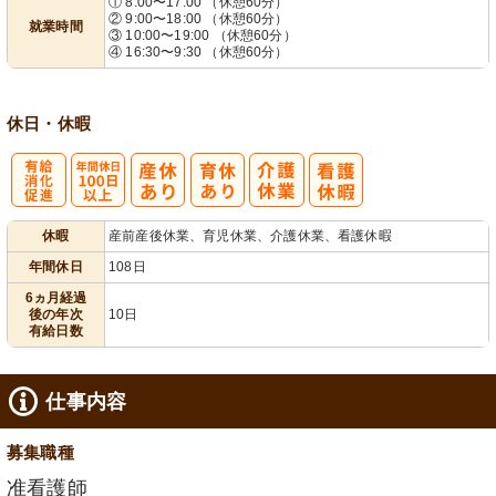
① 8:00〜17:00 （休憩60分）
② 9:00〜18:00 （休憩60分）
就業時間
業ほぼなし
フト相談可
③ 10:00〜19:00 （休憩60分）
④ 16:30〜9:30 （休憩60分）
休日・休暇
有
年間休日
休暇
産前産後休業、育児休業、介護休業、看護休暇
給消化促進
100日以上
年間休日
108日
6ヵ月経過
後の年次
10日
有給日数
仕事内容
募集職種
准看護師