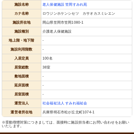
施設名称
老人保健施設 笠岡すみれ苑
カナ名称
ロウジンホケンシセツ カサオカスミレエン
施設所在地
岡山県笠岡市笠岡1080-1
施設種別
介護老人保健施設
地上階・地下階
-
施設利用階数
-
入居定員
100名
居室総数
38室
敷地面積
-
延床面積
-
居室面積
-
運営法人
社会福祉法人 すみれ福祉会
運営者所在地
兵庫県明石市松が丘北町1074-1
※受動喫煙対策につきましては、面接時に施設担当者にお問い合わせをお願い
いたします。