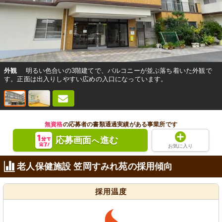
外観
明るい色合いの3階建てで、バルコニーが並ぶ落ち着いた外観で
す。正面は出入りしやすい広めの入口になっています。
無資格
の応募者の書類通過実績がある事業所です
応募画面
進む
へ
お気に入り
老人保健施設 笠岡すみれ苑の採用傾向
採用温度