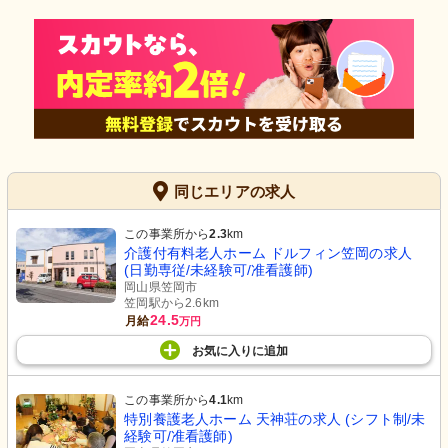
同じエリアの求人
この事業所から
2.3
km
介護付有料老人ホーム ドルフィン笠岡の求人
(日勤専従/未経験可/准看護師)
岡山県笠岡市
笠岡駅から2.6km
24.5
月給
万円
お気に入り
に
追加
この事業所から
4.1
km
特別養護老人ホーム 天神荘の求人 (シフト制/未
経験可/准看護師)