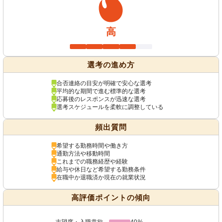
高
選考の進め方
合否連絡の目安が明確で安心な選考
平均的な期間で進む標準的な選考
応募後のレスポンスが迅速な選考
選考スケジュールを柔軟に調整している
頻出質問
希望する勤務時間や働き方
通勤方法や移動時間
これまでの職務経歴や経験
給与や休日など希望する勤務条件
在職中か退職済か現在の就業状況
高評価ポイントの傾向
志望度・入職意欲
40%