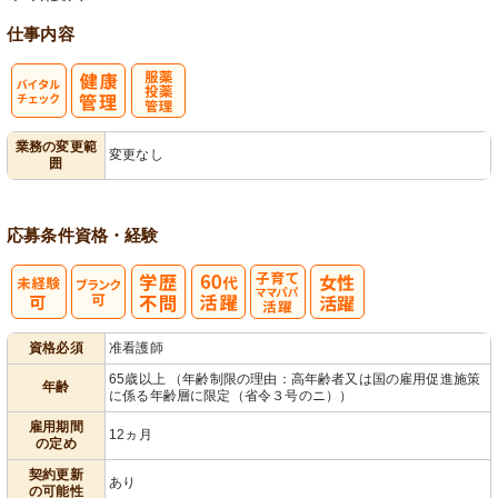
仕事内容
バイタルチェ
服薬・投薬管
業務の変更範
変更なし
囲
ック
理
応募条件
資格・経験
子育てママパ
資格必須
准看護師
パ活躍
65歳以上 （年齢制限の理由：高年齢者又は国の雇用促進施策
年齢
に係る年齢層に限定（省令３号のニ））
雇用期間
12ヵ月
の定め
契約更新
あり
の可能性