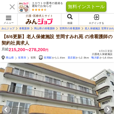
スカウトや選考の連絡を
無料インストール
通知でお知らせ
介護･医療求人サイト
メニュー
検索
ログインする
みんジョブ
准看護師
岡山県の准看護師
笠岡市の准看護師
老人保健施設 笠岡すみ
【8/6更新】老人保健施設 笠岡すみれ苑
の准看護師の
契約社員求人
月給
215,200
278,200
〜
円
8月6日更新
介護老人保健施設
岡山県
笠岡市
笠岡
笠岡駅
から1.4km
里庄駅
から2.9km
鴨方駅
から6.6km