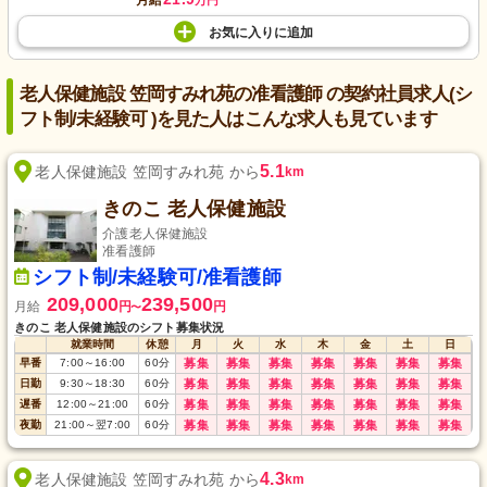
月給
万円
お気に入り
に
追加
老人保健施設 笠岡すみれ苑の准看護師 の契約社員求人(シ
フト制/未経験可 )を見た人はこんな求人も見ています
5.1
老人保健施設 笠岡すみれ苑 から
km
きのこ 老人保健施設
介護老人保健施設
准看護師
シフト制/未経験可/准看護師
209,000
239,500
月給
円
円
〜
きのこ 老人保健施設のシフト募集状況
就業時間
休憩
月
火
水
木
金
土
日
早番
7:00
～
16:00
60
分
募集
募集
募集
募集
募集
募集
募集
日勤
9:30
～
18:30
60
分
募集
募集
募集
募集
募集
募集
募集
遅番
12:00
～
21:00
60
分
募集
募集
募集
募集
募集
募集
募集
夜勤
21:00
～
翌7:00
60
分
募集
募集
募集
募集
募集
募集
募集
4.3
老人保健施設 笠岡すみれ苑 から
km