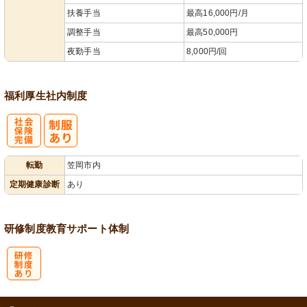
扶養手当
最高16,000円/月
調整手当
最高50,000円
夜勤手当
8,000円/回
福利厚生
社内制度
社
転勤
笠岡市内
会保険完備
定期健康診断
あり
研修制度
教育
サポート体制
研