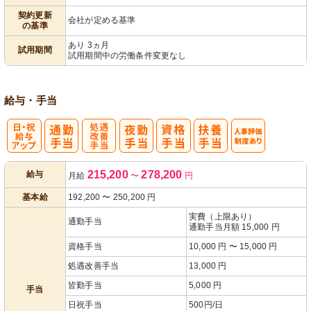
契約更新
会社が定める基準
の基準
あり 3ヵ月
試用期間
試用期間中の労働条件変更なし
給与・手当
日・祝給与ア
処
人事評価制度
215,200
278,200
給与
月給
〜
円
ップ
遇改善手当
あり
基本給
192,200
〜
250,200
円
実費（上限あり）
通勤手当
通勤手当月額 15,000 円
資格手当
10,000 円 〜 15,000 円
処遇改善手当
13,000 円
皆勤手当
5,000 円
手当
日祝手当
500円/日