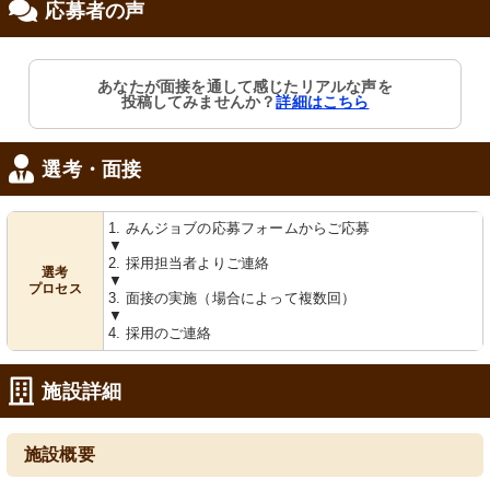
応募者の声
修制度あり
あなたが面接を通して感じたリアルな声を
投稿してみませんか？
詳細はこちら
選考・面接
1. みんジョブの応募フォームからご応募
▼
2. 採用担当者よりご連絡
選考
▼
プロセス
3. 面接の実施（場合によって複数回）
▼
4. 採用のご連絡
施設詳細
施設概要