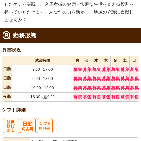
したケアを実践し、入居者様の健康で快適な生活を支える役割を
担っていただきます。あなたの力を活かし、地域の介護に貢献し
ませんか？
勤務形態
募集状況
就業時間
月
火
水
木
金
土
日
日勤
募集
募集
募集
募集
募集
募集
募集
8:00
17:00
～
日勤
募集
募集
募集
募集
募集
募集
募集
9:00
18:00
～
日勤
募集
募集
募集
募集
募集
募集
募集
10:00
19:00
～
夜勤
募集
募集
募集
募集
募集
募集
募集
16:30
翌9:30
～
シフト詳細
残
シ