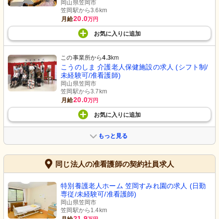
岡山県笠岡市
笠岡駅から3.6km
20.0
月給
万円
お気に入り
に
追加
この事業所から
4.3
km
こうのしま 介護老人保健施設の求人 (シフト制/
未経験可/准看護師)
岡山県笠岡市
笠岡駅から3.7km
20.0
月給
万円
お気に入り
に
追加
もっと見る
同じ法人の准看護師の契約社員求人
特別養護老人ホーム 笠岡すみれ園の求人 (日勤
専従/未経験可/准看護師)
岡山県笠岡市
笠岡駅から1.4km
21.9