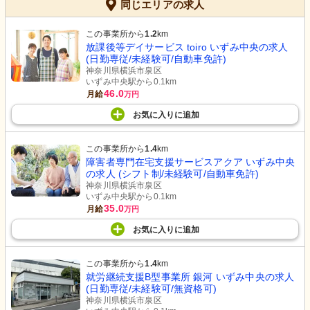
同じエリアの求人
この事業所から
1.2
km
放課後等デイサービス toiro いずみ中央の求人
(日勤専従/未経験可/自動車免許)
神奈川県横浜市泉区
いずみ中央駅から0.1km
46.0
月給
万円
お気に入り
に
追加
この事業所から
1.4
km
障害者専門在宅支援サービスアクア いずみ中央
の求人 (シフト制/未経験可/自動車免許)
神奈川県横浜市泉区
いずみ中央駅から0.1km
35.0
月給
万円
お気に入り
に
追加
この事業所から
1.4
km
就労継続支援B型事業所 銀河 いずみ中央の求人
(日勤専従/未経験可/無資格可)
神奈川県横浜市泉区