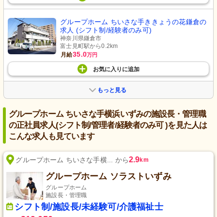
グループホーム ちいさな手ききょうの花鎌倉の
求人 (シフト制/経験者のみ可)
神奈川県鎌倉市
富士見町駅から0.2km
35.0
月給
万円
お気に入り
に
追加
もっと見る
グループホーム ちいさな手横浜いずみの施設長・管理職
の正社員求人(シフト制/管理者/経験者のみ可 )を見た人は
こんな求人も見ています
2.9
グループホーム ちいさな手横... から
km
グループホーム ソラストいずみ
グループホーム
施設長・管理職
シフト制/施設長/未経験可/介護福祉士