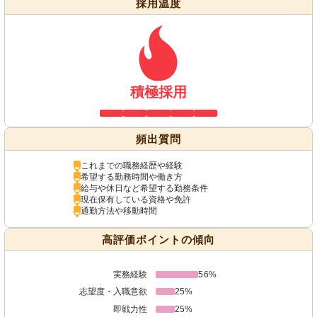
採用温度
積極採用
頻出質問
これまでの職務経歴や経験
希望する勤務時間や働き方
給与や休日など希望する勤務条件
現在保有している資格や免許
通勤方法や移動時間
高評価ポイントの傾向
実務経験
56%
志望度・入職意欲
25%
即戦力性
25%