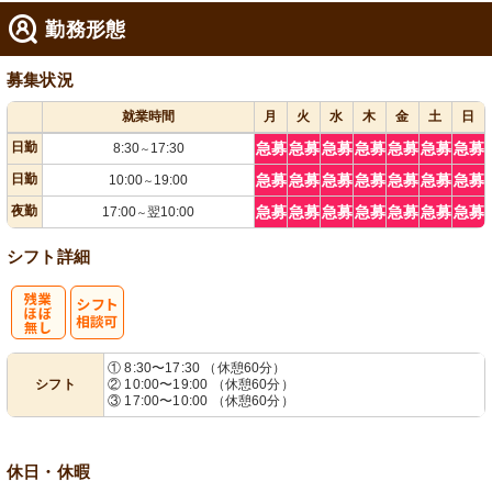
勤務形態
募集状況
就業時間
月
火
水
木
金
土
日
日勤
急募
急募
急募
急募
急募
急募
急募
8:30
17:30
～
日勤
急募
急募
急募
急募
急募
急募
急募
10:00
19:00
～
夜勤
急募
急募
急募
急募
急募
急募
急募
17:00
翌10:00
～
シフト詳細
残
シ
① 8:30〜17:30 （休憩60分）
シフト
② 10:00〜19:00 （休憩60分）
業ほぼなし
フト相談可
③ 17:00〜10:00 （休憩60分）
休日・休暇