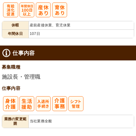
有
年間休日
休暇
産前産後休業、育児休業
給消化促進
100日以上
年間休日
107日
仕事内容
募集職種
施設長・管理職
仕事内容
入
業務の変更範
当社業務全般
囲
退所手続き