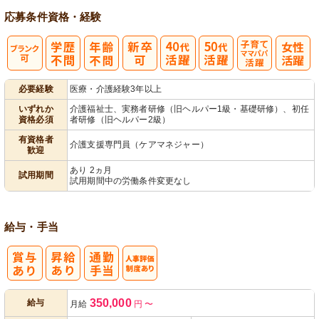
応募条件
資格・経験
子育てママパ
必要経験
医療・介護経験3年以上
パ活躍
いずれか
介護福祉士、実務者研修（旧ヘルパー1級・基礎研修）、初任
資格必須
者研修（旧ヘルパー2級）
有資格者
介護支援専門員（ケアマネジャー）
歓迎
あり 2ヵ月
試用期間
試用期間中の労働条件変更なし
給与・手当
人事評価制度
350,000
給与
月給
円
〜
あり