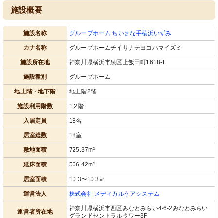
施設概要
施設名称
グループホーム ちいさな手横浜いずみ
カナ名称
グループホームチイサナテヨコハマイズミ
施設所在地
神奈川県横浜市泉区上飯田町1618-1
施設種別
グループホーム
地上階・地下階
地上階2階
施設利用階数
1,2階
入居定員
18名
居室総数
18室
敷地面積
725.37m²
延床面積
566.42m²
居室面積
10.3〜10.3㎡
運営法人
株式会社 メディカルケアシステム
神奈川県横浜市西区みなとみらい4-6-2みなとみらい
運営者所在地
グランドセントラルタワー3F