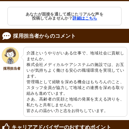
あなたが面接を通して感じたリアルな声を
投稿してみませんか？
詳細はこちら
外観
共有スペース
清潔感のある入り口で、植物が彩りを
広々としたダイニングで利用者がくつ
添える温かな迎え入れです。
ろいでいます。温かい光が注ぐ居心地
の良い空間です。
採用担当者からのコメント
介護というやりがいある仕事で、地域社会に貢献し
ませんか。

株式会社メディカルケアシステムの施設では、お互
採用担当者
いが気持ちよく働ける安心の職場環境を実現してい
ます。

管理職として経験を深める機会はもちろんのこと、
スタッフ全員が協力して地域との連携を深める取り
居室
リビング
組みも進めています。

陽光が差し込む快適な居室で、ゆった
明るく開放的な食事スペースがあり、
りとした時間を過ごせます。
交流を楽しむ様子が想像できます。
さあ、高齢者の笑顔と地域の発展を支える誇りを、
私たちと共有しませんか。

皆さんの温かい力と志をお待ちしています。
キャリアアドバイザーのおすすめポイント