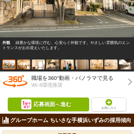
外観
緑豊かな環境に佇む、心安らぐ外観です。やさしい雰囲気のエン
トランスがお出迎えいたします。
職場を360°動画・パノラマで見る
Wi-fi環境推奨
応募画面
進む
へ
お気に入り
グループホーム ちいさな手横浜いずみの採用傾向