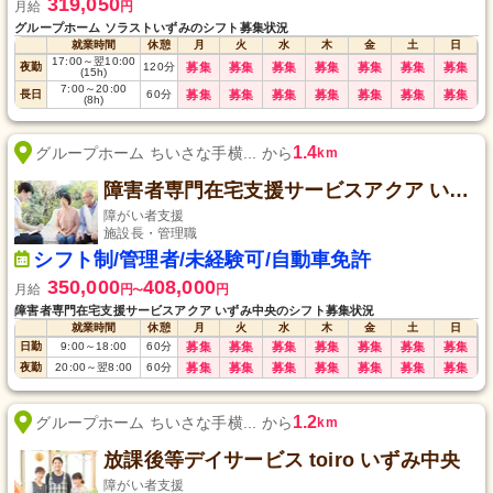
319,050
月給
円
グループホーム ソラストいずみのシフト募集状況
就業時間
休憩
月
火
水
木
金
土
日
17:00
～
翌10:00
夜勤
120
分
募集
募集
募集
募集
募集
募集
募集
(15h)
7:00
～
20:00
長日
60
分
募集
募集
募集
募集
募集
募集
募集
(8h)
1.4
グループホーム ちいさな手横... から
km
障害者専門在宅支援サービスアクア いずみ中央
障がい者支援
施設長・管理職
シフト制/管理者/未経験可/自動車免許
350,000
408,000
月給
円
円
〜
障害者専門在宅支援サービスアクア いずみ中央のシフト募集状況
就業時間
休憩
月
火
水
木
金
土
日
日勤
9:00
～
18:00
60
分
募集
募集
募集
募集
募集
募集
募集
夜勤
20:00
～
翌8:00
60
分
募集
募集
募集
募集
募集
募集
募集
1.2
グループホーム ちいさな手横... から
km
放課後等デイサービス toiro いずみ中央
障がい者支援