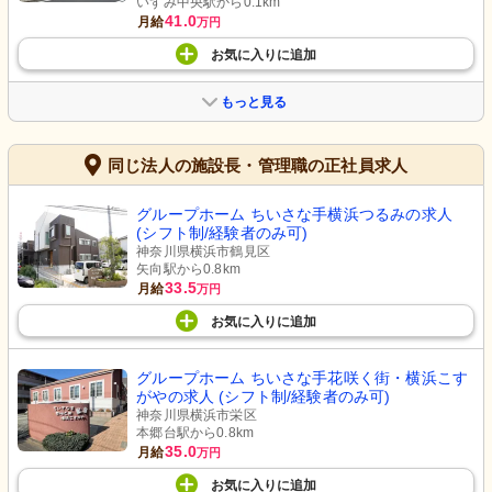
いずみ中央駅から0.1km
41.0
月給
万円
お気に入り
に
追加
もっと見る
同じ法人の施設長・管理職の正社員求人
グループホーム ちいさな手横浜つるみの求人
(シフト制/経験者のみ可)
神奈川県横浜市鶴見区
矢向駅から0.8km
33.5
月給
万円
お気に入り
に
追加
グループホーム ちいさな手花咲く街・横浜こす
がやの求人 (シフト制/経験者のみ可)
神奈川県横浜市栄区
本郷台駅から0.8km
35.0
月給
万円
お気に入り
に
追加