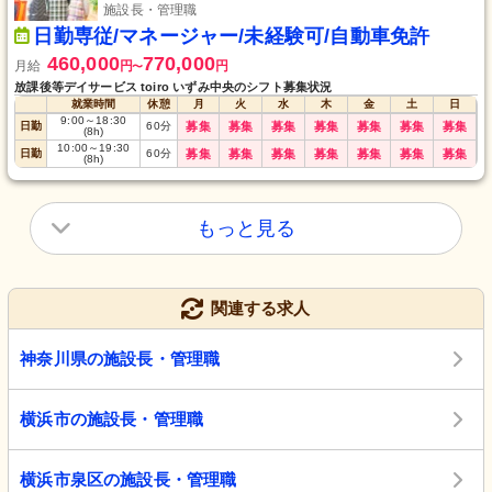
施設長・管理職
日勤専従/マネージャー/未経験可/自動車免許
460,000
770,000
月給
円
円
〜
放課後等デイサービス toiro いずみ中央のシフト募集状況
就業時間
休憩
月
火
水
木
金
土
日
9:00
～
18:30
日勤
60
分
募集
募集
募集
募集
募集
募集
募集
(8h)
10:00
～
19:30
日勤
60
分
募集
募集
募集
募集
募集
募集
募集
(8h)
もっと見る
関連する求人
神奈川県の施設長・管理職
横浜市の施設長・管理職
横浜市泉区の施設長・管理職