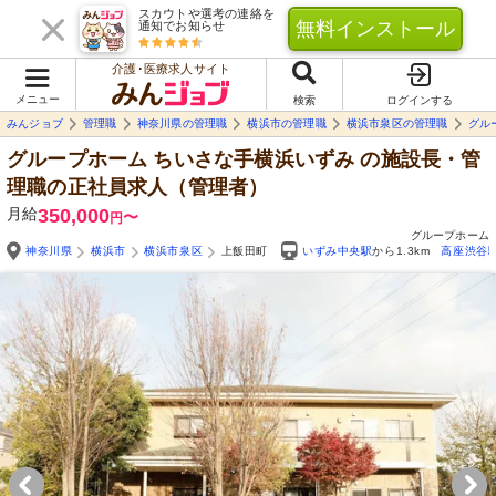
スカウトや選考の連絡を
無料インストール
通知でお知らせ
介護･医療求人サイト
メニュー
検索
ログインする
みんジョブ
管理職
神奈川県の管理職
横浜市の管理職
横浜市泉区の管理職
グル
グループホーム ちいさな手横浜いずみ
の施設長・管
理職の正社員求人（管理者）
月給
350,000
〜
円
グループホーム
神奈川県
横浜市
横浜市泉区
上飯田町
いずみ中央駅
から1.3km
高座渋谷
Yo
自由