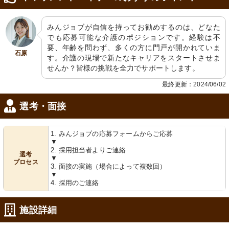
みんジョブが自信を持ってお勧めするのは、どなた
でも応募可能な介護のポジションです。経験は不
キッチン
スタッフルーム
要、年齢を問わず、多くの方に門戸が開かれていま
清潔感あるキッチンは、日々の料理に
温かみのある木製カウンターで、さり
石原
す。介護の現場で新たなキャリアをスタートさせま
必要な設備が整っています。
げないお花がお出迎え。
せんか？皆様の挑戦を全力でサポートします。
最終更新：2024/06/02
選考・面接
1. みんジョブの応募フォームからご応募
▼
2. 採用担当者よりご連絡
選考
ウッドデッキ
▼
プロセス
開放的なテラスで潤いのあるひととき
3. 面接の実施（場合によって複数回）
を。木目調が心地よい空間です。
▼
4. 採用のご連絡
施設詳細