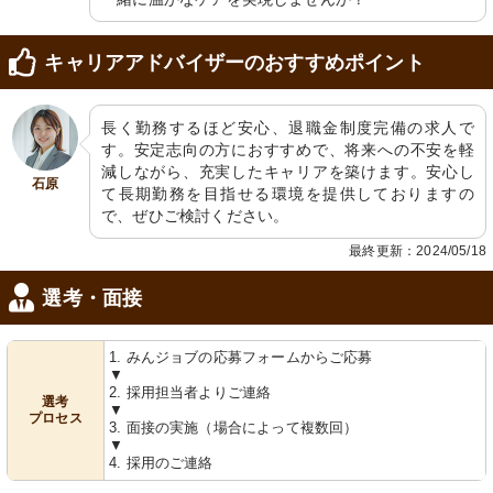
キャリアアドバイザーのおすすめポイント
機能訓練室
トイレ
光が差し込む明るい空間で、リハビリ
手すり付きで安心なトイレ空間です。
長く勤務するほど安心、退職金制度完備の求人で
テーションに適した設備が整っていま
動作サポートを考えた設計になってい
す。安定志向の方におすすめで、将来への不安を軽
す。
ます。
減しながら、充実したキャリアを築けます。安心し
石原
て長期勤務を目指せる環境を提供しておりますの
で、ぜひご検討ください。
最終更新：2024/05/18
選考・面接
1. みんジョブの応募フォームからご応募
洗面台
浴室
▼
安全を考慮した手すり付き洗面スペー
安全に配慮した設計の浴室空間です。
2. 採用担当者よりご連絡
スです。利便性と機能性を備えており
快適な介護を支援するための機能が整
選考
ます。
っています。
▼
プロセス
3. 面接の実施（場合によって複数回）
▼
4. 採用のご連絡