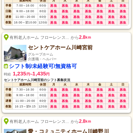
就業時間
休憩
月
火
水
木
金
土
日
早番
7:00
～
16:00
60
分
募集
募集
募集
募集
募集
募集
募集
日勤
9:00
～
18:00
60
分
募集
募集
募集
募集
募集
募集
募集
遅番
11:00
～
20:00
60
分
募集
募集
募集
募集
募集
募集
募集
夜勤
16:00
～
翌10:00
120
分
募集
募集
募集
募集
募集
募集
募集
2.8
有料老人ホーム フローレンス... から
km
セントケアホーム川崎宮前
グループホーム
介護職・ヘルパー
シフト制/未経験可/無資格可
1,235
1,435
時給
円
円
〜
セントケアホーム川崎宮前のシフト募集状況
就業時間
休憩
月
火
水
木
金
土
日
早番
7:30
～
16:30
60
分
募集
募集
募集
募集
募集
募集
募集
日勤
9:00
～
18:00
60
分
募集
募集
募集
募集
募集
募集
募集
遅番
11:00
～
20:00
60
分
募集
募集
募集
募集
募集
募集
募集
夜勤
16:15
～
翌9:15
120
分
募集
募集
募集
募集
募集
募集
募集
2.8
有料老人ホーム フローレンス... から
km
愛・コミュニティホーム川崎野川