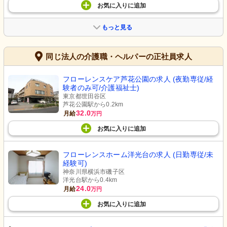
お気に入り
に
追加
もっと見る
同じ法人の介護職・ヘルパーの正社員求人
フローレンスケア芦花公園の求人 (夜勤専従/経
験者のみ可/介護福祉士)
東京都世田谷区
芦花公園駅から0.2km
32.0
月給
万円
お気に入り
に
追加
フローレンスホーム洋光台の求人 (日勤専従/未
経験可)
神奈川県横浜市磯子区
洋光台駅から0.4km
24.0
月給
万円
お気に入り
に
追加