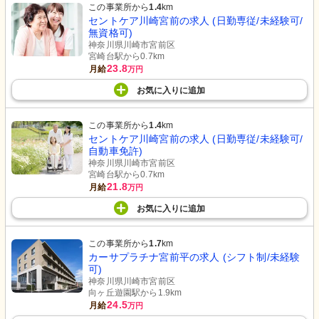
この事業所から
1.4
km
セントケア川崎宮前の求人 (日勤専従/未経験可/
無資格可)
神奈川県川崎市宮前区
宮崎台駅から0.7km
23.8
月給
万円
お気に入り
に
追加
この事業所から
1.4
km
セントケア川崎宮前の求人 (日勤専従/未経験可/
自動車免許)
神奈川県川崎市宮前区
宮崎台駅から0.7km
21.8
月給
万円
お気に入り
に
追加
この事業所から
1.7
km
カーサプラチナ宮前平の求人 (シフト制/未経験
可)
神奈川県川崎市宮前区
向ヶ丘遊園駅から1.9km
24.5
月給
万円