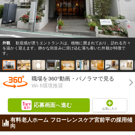
外観
歓迎感が漂うエントランスは、植物に囲まれており、訪れる方々
を温かく迎えます。静かな街並みに溶け込む落ち着いた外観が特徴で
す。
職場を360°動画・パノラマで見る
Wi-fi環境推奨
応募画面
進む
へ
お気に入り
有料老人ホーム フローレンスケア宮前平の採用傾
向