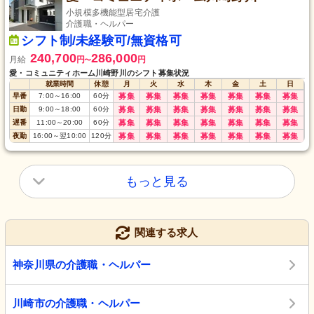
小規模多機能型居宅介護
介護職・ヘルパー
シフト制/未経験可/無資格可
240,700
286,000
月給
円
円
〜
愛・コミュニティホーム川崎野川のシフト募集状況
就業時間
休憩
月
火
水
木
金
土
日
早番
7:00
～
16:00
60
分
募集
募集
募集
募集
募集
募集
募集
日勤
9:00
～
18:00
60
分
募集
募集
募集
募集
募集
募集
募集
遅番
11:00
～
20:00
60
分
募集
募集
募集
募集
募集
募集
募集
夜勤
16:00
～
翌10:00
120
分
募集
募集
募集
募集
募集
募集
募集
もっと見る
関連する求人
神奈川県の介護職・ヘルパー
川崎市の介護職・ヘルパー