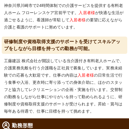
神奈川県川崎市で24時間体制での介護サービスを提供する有料老
人ホーム フローレンスケア宮前平です。
入居者様
が快適な生活が
過ごせるように、看護師が常駐して
入居者様
の要望に応えながら
介護と看護のサポートに努めています。
研修制度や資格取得支援のサポートを受けてスキルアッ
プをしながら目標を持っての勤務が可能。
工藤建設 株式会社が開設している当介護付き有料老人ホームで、
介護業務先般を行う介護職を正社員で募集しています。実務未経
験での応募も大歓迎です。仕事の内容は
入居者様
の日常生活で行
う食事や入浴、更衣時に寄り添っての身体介助に、ほかのスタッ
フと協力してレクリエーションの企画・実施を行います。交替制
の勤務をしながら仕事にやりがいを持って勤められるように、研
修制度や資格取得支援のサポートが受けられます。昇給・賞与は
毎年ある待遇で、仕事に目標を持って挑めます。
勤務形態