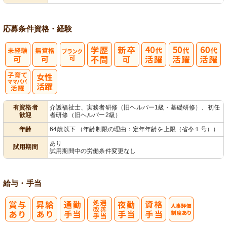
応募条件
資格・経験
子育てママパ
有資格者
介護福祉士、実務者研修（旧ヘルパー1級・基礎研修）、初任
歓迎
者研修（旧ヘルパー2級）
パ活躍
年齢
64歳以下 （年齢制限の理由：定年年齢を上限（省令１号））
あり
試用期間
試用期間中の労働条件変更なし
給与・手当
処
人事評価制度