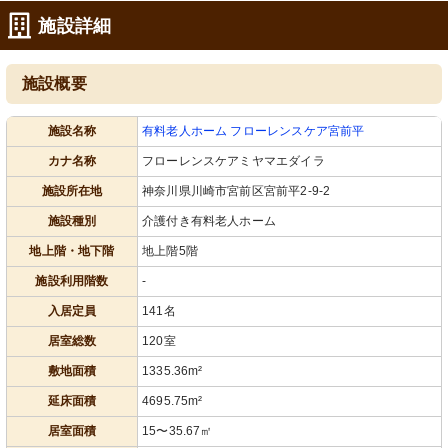
施設詳細
施設概要
屋上
施設名称
有料老人ホーム フローレンスケア宮前平
ゆったりとした屋上テラスで、穏やか
な空間が広がっています。
カナ名称
フローレンスケアミヤマエダイラ
施設所在地
神奈川県川崎市宮前区宮前平2-9-2
施設種別
介護付き有料老人ホーム
地上階・地下階
地上階5階
施設利用階数
-
入居定員
141名
居室総数
120室
敷地面積
1335.36m²
延床面積
4695.75m²
居室面積
15〜35.67㎡