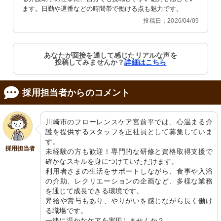
ます。日勤や遅番などの時間帯で働ける点も魅力です。
投稿日：2026/04/09
エントランスロビー
廊下
広くて暖かみのある受付エリアです。
清潔感のある広々とした廊下は、歩行
心地よい環境でお仕事しませんか。
をサポートする手すりが設置されてい
ます。
あなたが面接を通して感じたリアルな声を
投稿してみませんか？
詳細はこちら
採用担当者からのコメント
川崎市のフローレンスケア宮前平では、心温まる介
護を提供するスタッフを正社員として募集していま
す。

談話室
ラウンジ
採用担当者
未経験の方も歓迎！専門的な研修と資格取得支援で
清潔感のある会議室で、柔らかな色合
ゆったりとしたソファが置かれ、暖か
確かなスキルを身につけていただけます。

いの椅子が配置されております。
みのある照明が心地よい休息を提供し
ます。壁には絵画が飾られ、落ち着い
利用者さまの生活をサポートしながら、食事や入浴
た時間を過ごせる空間です。
の介助、レクリエーションの企画など、多様な業務
を通じて成長できる環境です。

昇給や賞与もあり、やりがいを感じながら長く働け
る職場です。

一緒に温かなケアを実現しませんか？