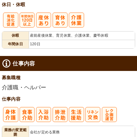
休日・休暇
有
年間休日
休暇
産前産後休業、育児休業、介護休業、慶弔休暇
給消化促進
120日以上
年間休日
120日
仕事内容
募集職種
介護職・ヘルパー
仕事内容
レク企画・運
業務の変更範
会社が定める業務
囲
営