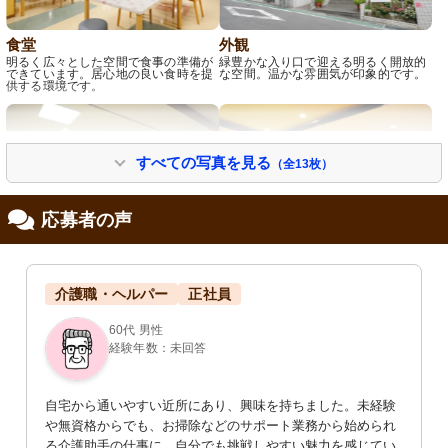
食堂
外観
明るく広々とした空間で食事の準備が
緑豊かな入り口で迎える明るく開放的
できています。居心地の良い食時を提
な空間。温かな雰囲気が印象的です。
供する環境です。
すべての写真を見る
（全13枚）
応募者の声
食堂
玄関
介護職・ヘルパー
正社員
広々としたダイニングで、明るい食事
ゆったりとした受付カウンターがあ
の時間を提供します。装飾も心地よい
り、開放的な雰囲気のスペースです。
空間です。
60代 男性
経験年数：未回答
自宅から通いやすい近所にあり、興味を持ちました。未経験
や無資格からでも、お掃除などのサポート業務から始められ
る介護助手の仕事に、自分でも挑戦しやすい魅力を感じてい