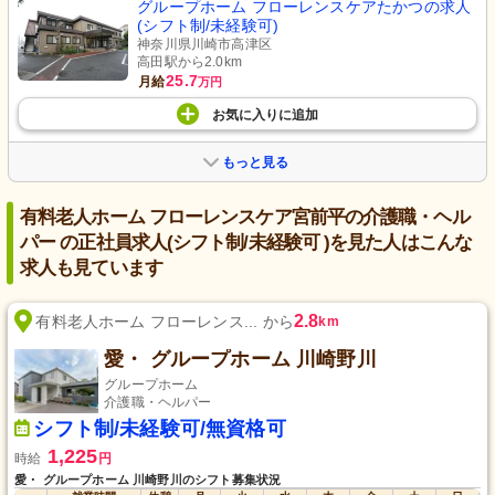
グループホーム フローレンスケアたかつの求人
(シフト制/未経験可)
神奈川県川崎市高津区
高田駅から2.0km
25.7
月給
万円
お気に入り
に
追加
もっと見る
有料老人ホーム フローレンスケア宮前平の介護職・ヘル
パー の正社員求人(シフト制/未経験可 )を見た人はこんな
求人も見ています
2.8
有料老人ホーム フローレンス... から
km
愛・ グループホーム 川崎野川
グループホーム
介護職・ヘルパー
シフト制/未経験可/無資格可
1,225
時給
円
愛・ グループホーム 川崎野川のシフト募集状況