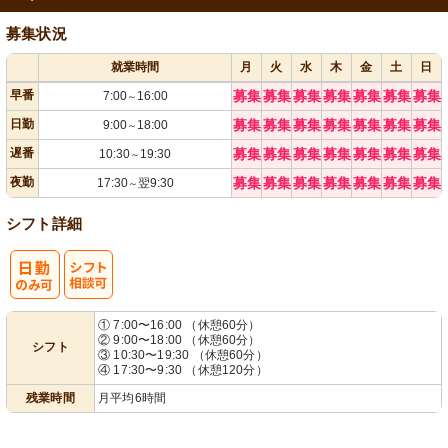
募集状況
就業時間
月
火
水
木
金
土
日
早番
募集
募集
募集
募集
募集
募集
募集
7:00
16:00
～
日勤
募集
募集
募集
募集
募集
募集
募集
9:00
18:00
～
遅番
募集
募集
募集
募集
募集
募集
募集
10:30
19:30
～
夜勤
募集
募集
募集
募集
募集
募集
募集
17:30
翌9:30
～
シフト詳細
シ
① 7:00〜16:00 （休憩60分）
② 9:00〜18:00 （休憩60分）
シフト
フト相談可
③ 10:30〜19:30 （休憩60分）
④ 17:30〜9:30 （休憩120分）
残業時間
月平均6時間