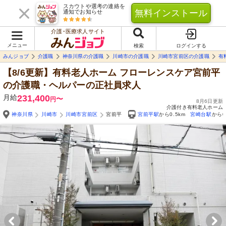
スカウトや選考の連絡を
無料インストール
通知でお知らせ
介護･医療求人サイト
メニュー
検索
ログインする
みんジョブ
介護職
神奈川県の介護職
川崎市の介護職
川崎市宮前区の介護職
有
【8/6更新】有料老人ホーム フローレンスケア宮前平
の介護職・ヘルパーの正社員求人
月給
231,400
〜
円
8月6日更新
介護付き有料老人ホーム
神奈川県
川崎市
川崎市宮前区
宮前平
宮前平駅
から0.5km
宮崎台駅
から0
Yo
自由