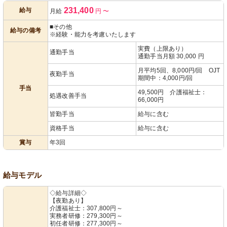
231,400
給与
月給
円
〜
遇改善手当
あり
■その他
給与の備考
※経験・能力を考慮いたします
実費（上限あり）
通勤手当
通勤手当月額 30,000 円
月平均5回、8,000円/回 OJT
夜勤手当
期間中：4,000円/回
手当
49,500円 介護福祉士：
処遇改善手当
66,000円
皆勤手当
給与に含む
資格手当
給与に含む
賞与
年3回
給与モデル
◇給与詳細◇
【夜勤あり】
介護福祉士：307,800円～
実務者研修：279,300円～
初任者研修：277,300円～