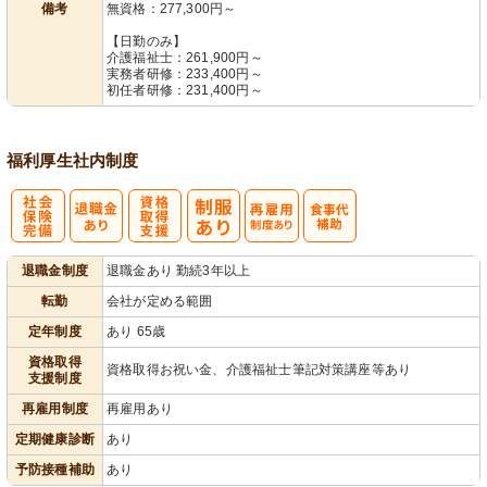
備考
無資格：277,300円～
【日勤のみ】
介護福祉士：261,900円～
実務者研修：233,400円～
初任者研修：231,400円～
福利厚生
社内制度
社
資格取得支援
再雇用制度あ
退職金制度
退職金あり 勤続3年以上
会保険完備
あり
り
転勤
会社が定める範囲
定年制度
あり 65歳
資格取得
資格取得お祝い金、介護福祉士筆記対策講座等あり
支援制度
再雇用制度
再雇用あり
定期健康診断
あり
予防接種補助
あり