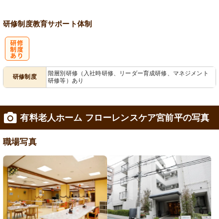
研修制度
教育
サポート体制
研
階層別研修（入社時研修、リーダー育成研修、マネジメント
研修制度
研修等）あり
修制度あり
有料老人ホーム フローレンスケア宮前平の写真
職場写真