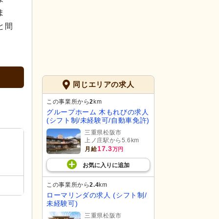
ま
と間
同じエリアの求人
この事業所から
2
km
グループホーム 木もれびの求人
(シフト制/未経験可/自動車免許)
三重県松阪市
上ノ庄駅から5.6km
17.3
月給
万円
お気に入り
に
追加
この事業所から
2.4
km
ローマリンダの求人 (シフト制/
未経験可)
三重県松阪市