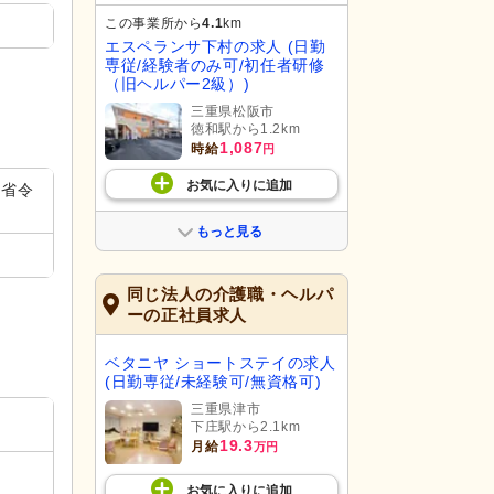
この事業所から
4.1
km
エスペランサ下村の求人 (日勤
専従/経験者のみ可/初任者研修
（旧ヘルパー2級）)
三重県松阪市
徳和駅から1.2km
1,087
時給
円
お気に入り
に
追加
（省令
もっと見る
同じ法人の介護職・ヘルパ
ーの正社員求人
ベタニヤ ショートステイの求人
(日勤専従/未経験可/無資格可)
三重県津市
下庄駅から2.1km
19.3
月給
万円
お気に入り
に
追加