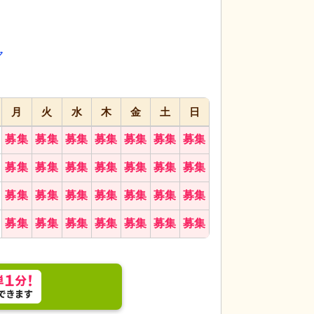
代活躍
代活躍
ヤ
月
火
水
木
金
土
日
募集
募集
募集
募集
募集
募集
募集
が差し込み、快適に過ごせます。テーブルと椅子が
浴室
開放的で明る
募集
募集
募集
募集
募集
募集
募集
募集
募集
募集
募集
募集
募集
募集
募集
募集
募集
募集
募集
募集
募集