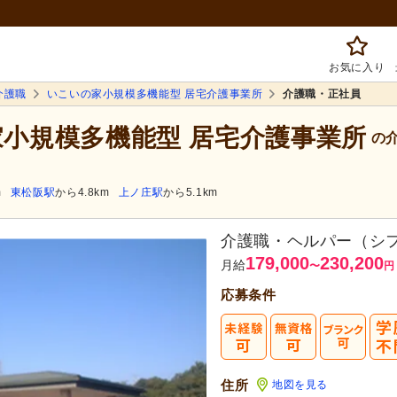
お気に入り
介護職
いこいの家小規模多機能型 居宅介護事業所
介護職・正社員
家小規模多機能型 居宅介護事業所
の介
m
東松阪駅
から4.8km
上ノ庄駅
から5.1km
介護職・ヘルパー（シ
179,000
230,200
月給
〜
円
応募条件
住所
地図を見る