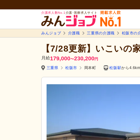
介護求人数No.1
介護･医療求人サイト
みんジョブ
介護職
三重県の介護職
松阪市の
【7/28更新】いこいの
月給
179,000
230,200
〜
円
三重県
松阪市
岡本町
松阪駅
から4.6k