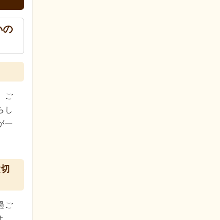
いの
、ご
らし
が一
大切
過ご
よ