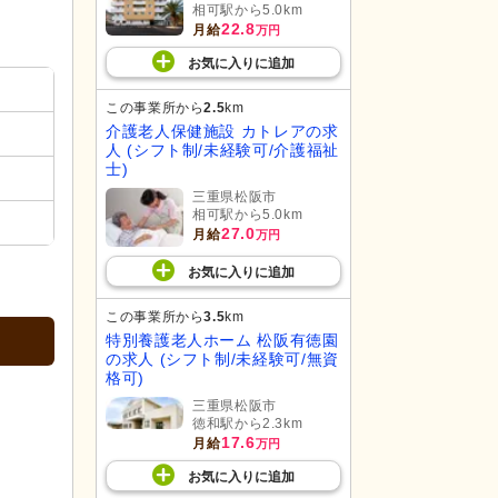
相可駅から5.0km
22.8
月給
万円
お気に入り
に
追加
この事業所から
2.5
km
介護老人保健施設 カトレアの求
人 (シフト制/未経験可/介護福祉
士)
三重県松阪市
相可駅から5.0km
27.0
月給
万円
お気に入り
に
追加
この事業所から
3.5
km
特別養護老人ホーム 松阪有徳園
の求人 (シフト制/未経験可/無資
格可)
三重県松阪市
徳和駅から2.3km
17.6
月給
万円
お気に入り
に
追加