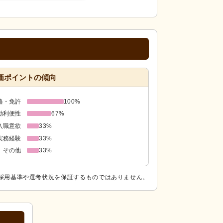
価ポイントの傾向
格・免許
100%
勤利便性
67%
入職意欲
33%
実務経験
33%
その他
33%
採用基準や選考状況を保証するものではありません。