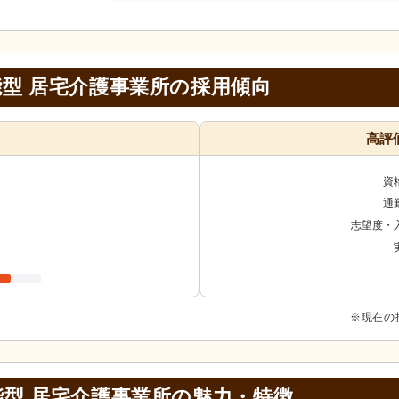
型 居宅介護事業所の採用傾向
高評
資
通
志望度・
※現在の
型 居宅介護事業所の
魅力・特徴