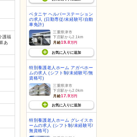
ベタニヤ ヘルパーステーション
の求人 (日勤専従/未経験可/自動
車免許)
三重県津市
介護福
下庄駅から2.1km
19.8
加算あ
月給
万円
お気に入り
に
追加
特別養護老人ホーム アガペホー
ムの求人 (シフト制/未経験可/無
資格可)
三重県津市
下庄駅から2.0km
17.9
月給
万円
お気に入り
に
追加
特別養護老人ホーム グレイスホ
ームの求人 (シフト制/未経験可/
無資格可)