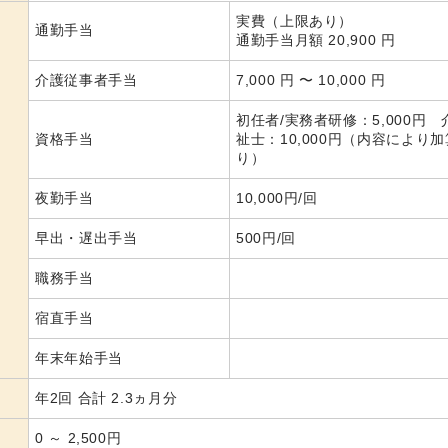
実費（上限あり）
通勤手当
通勤手当月額 20,900 円
介護従事者手当
7,000 円 〜 10,000 円
初任者/実務者研修：5,000円 
資格手当
祉士：10,000円（内容により
り）
夜勤手当
10,000円/回
早出・遅出手当
500円/回
職務手当
宿直手当
年末年始手当
年2回 合計 2.3ヵ月分
0 ～ 2,500円