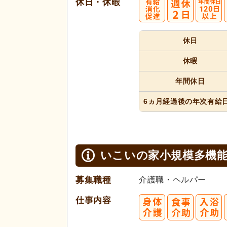
休日・休暇
休日
休暇
年間休日
6ヵ月経過
後の年次
有給
いこいの家小規模多機能
募集職種
介護職・ヘルパー
仕事内容