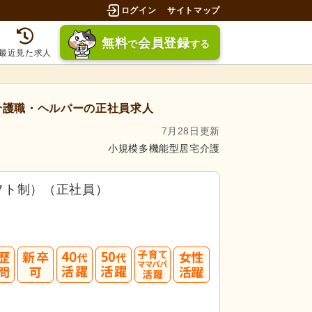
ログイン
サイトマップ
無料
会員登録
で
する
最近見た求人
護職・ヘルパーの正社員求人
7月28日更新
小規模多機能型居宅介護
フト制）（正社員）
40
50