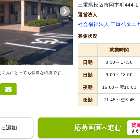
三重県松阪市岡本町444-1
運営法人
社会福祉法人 三重ベタニ
募集状況
就業時間
～
日勤
8:30
17:30
働く人にとっても快適な環境です。
居室
広々とした居室は、自然光
～
日勤
9:00
18:00
配置された落ち着く空間です。
～
夜勤
16:00
翌10:00
～
夜勤
21:45
翌6:45
応募画面
進む
り
追加
へ
に