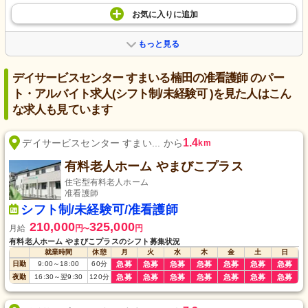
お気に入り
に
追加
もっと見る
デイサービスセンター すまいる楠田の准看護師 のパー
ト・アルバイト求人(シフト制/未経験可 )を見た人はこん
な求人も見ています
1.4
デイサービスセンター すまい... から
km
有料老人ホーム やまびこプラス
住宅型有料老人ホーム
准看護師
シフト制/未経験可/准看護師
210,000
325,000
月給
円
円
〜
有料老人ホーム やまびこプラスのシフト募集状況
就業時間
休憩
月
火
水
木
金
土
日
日勤
9:00
～
18:00
60
分
急募
急募
急募
急募
急募
急募
急募
夜勤
16:30
～
翌9:30
120
分
急募
急募
急募
急募
急募
急募
急募