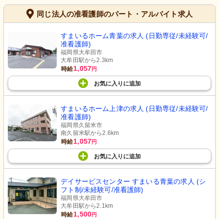
同じ法人の准看護師のパート・アルバイト求人
すまいるホーム青葉の求人 (日勤専従/未経験可/
准看護師)
福岡県大牟田市
大牟田駅から2.3km
1,057
時給
円
お気に入り
に
追加
すまいるホーム上津の求人 (日勤専従/未経験可/
准看護師)
福岡県久留米市
南久留米駅から2.6km
1,057
時給
円
お気に入り
に
追加
デイサービスセンター すまいる青葉の求人 (シ
フト制/未経験可/准看護師)
福岡県大牟田市
大牟田駅から2.1km
1,500
時給
円