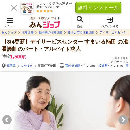
スカウトや選考の連絡を
無料インストール
通知でお知らせ
介護･医療求人サイト
メニュー
検索
ログインする
みんジョブ
准看護師
福岡県の准看護師
みやま市の准看護師
デイサービスセンター
【8/4更新】デイサービスセンター すまいる楠田
の准
看護師のパート・アルバイト求人
時給
1,500
円
8月4日更新
デイサービス
福岡県
みやま市
高田町下楠田
西鉄渡瀬駅
から0.8km
渡瀬駅
から0.8km
開