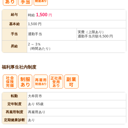
人事評価制度
1,500
給与
時給
円
あり
基本給
1,500
円
実費（上限あり）
手当
通勤手当
通勤手当月額 6,500 円
2 ～ 3％
昇給
（時間あたり）
福利厚生
社内制度
社
再雇用制度あ
正社員登用あ
転勤
大牟田市
会保険完備
り
り
定年制度
あり 65歳
再雇用制度
再雇用あり
定期健康診断
あり