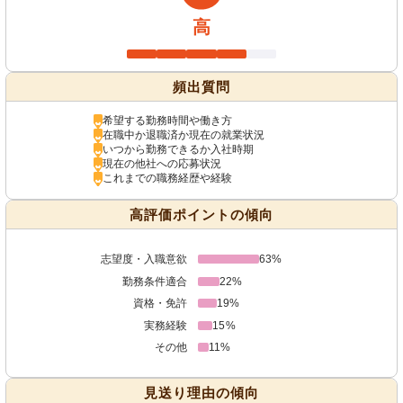
高
頻出質問
希望する勤務時間や働き方
在職中か退職済か現在の就業状況
いつから勤務できるか入社時期
現在の他社への応募状況
これまでの職務経歴や経験
高評価ポイントの傾向
志望度・入職意欲
63%
勤務条件適合
22%
資格・免許
19%
実務経験
15%
その他
11%
見送り理由の傾向