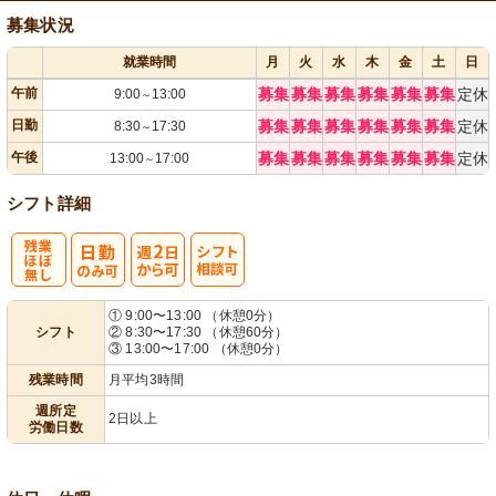
募集状況
就業時間
月
火
水
木
金
土
日
午前
募集
募集
募集
募集
募集
募集
定休
9:00
13:00
～
日勤
募集
募集
募集
募集
募集
募集
定休
8:30
17:30
～
午後
募集
募集
募集
募集
募集
募集
定休
13:00
17:00
～
シフト詳細
残
週
シ
① 9:00〜13:00 （休憩0分）
シフト
② 8:30〜17:30 （休憩60分）
業ほぼなし
2日から可
フト相談可
③ 13:00〜17:00 （休憩0分）
残業時間
月平均3時間
週所定
2日以上
労働日数