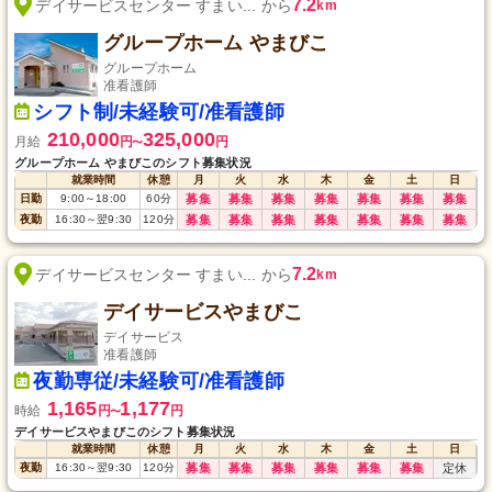
7.2
デイサービスセンター すまい... から
km
グループホーム やまびこ
グループホーム
准看護師
シフト制/未経験可/准看護師
210,000
325,000
月給
円
円
〜
グループホーム やまびこのシフト募集状況
就業時間
休憩
月
火
水
木
金
土
日
日勤
9:00
～
18:00
60
分
募集
募集
募集
募集
募集
募集
募集
夜勤
16:30
～
翌9:30
120
分
募集
募集
募集
募集
募集
募集
募集
7.2
デイサービスセンター すまい... から
km
デイサービスやまびこ
デイサービス
准看護師
夜勤専従/未経験可/准看護師
1,165
1,177
時給
円
円
〜
デイサービスやまびこのシフト募集状況
就業時間
休憩
月
火
水
木
金
土
日
夜勤
16:30
～
翌9:30
120
分
募集
募集
募集
募集
募集
募集
定休