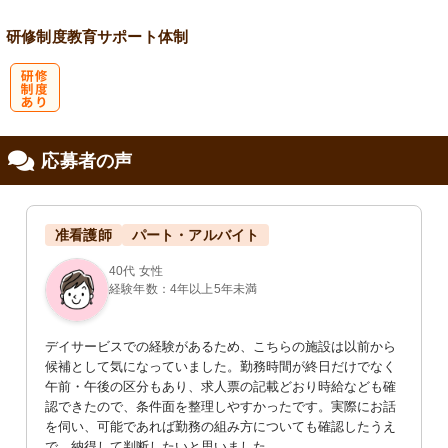
研修制度
教育
サポート体制
研
応募者の声
修制度あり
准看護師
パート・アルバイト
40代 女性
経験年数：4年以上5年未満
デイサービスでの経験があるため、こちらの施設は以前から
候補として気になっていました。勤務時間が終日だけでなく
午前・午後の区分もあり、求人票の記載どおり時給なども確
認できたので、条件面を整理しやすかったです。実際にお話
を伺い、可能であれば勤務の組み方についても確認したうえ
で、納得して判断したいと思いました。