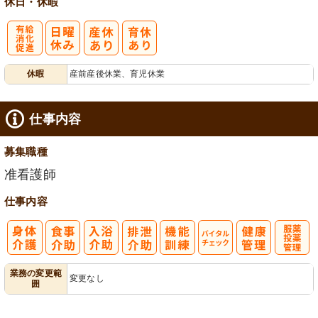
休日・休暇
有
休暇
産前産後休業、育児休業
給消化促進
仕事内容
募集職種
准看護師
仕事内容
バイタルチェ
服薬・投薬管
業務の変更範
変更なし
囲
ック
理