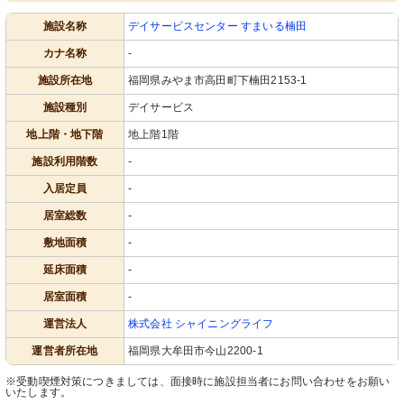
施設名称
デイサービスセンター すまいる楠田
カナ名称
-
施設所在地
福岡県みやま市高田町下楠田2153-1
施設種別
デイサービス
地上階・地下階
地上階1階
施設利用階数
-
入居定員
-
居室総数
-
敷地面積
-
延床面積
-
居室面積
-
運営法人
株式会社 シャイニングライフ
運営者所在地
福岡県大牟田市今山2200-1
※受動喫煙対策につきましては、面接時に施設担当者にお問い合わせをお願い
いたします。