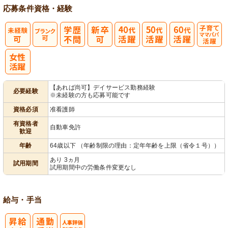
応募条件
資格・経験
子育てママパ
パ活躍
【あれば尚可】デイサービス勤務経験
必要経験
※未経験の方も応募可能です
資格必須
准看護師
有資格者
自動車免許
歓迎
年齢
64歳以下 （年齢制限の理由：定年年齢を上限（省令１号））
あり 3ヵ月
試用期間
試用期間中の労働条件変更なし
給与・手当