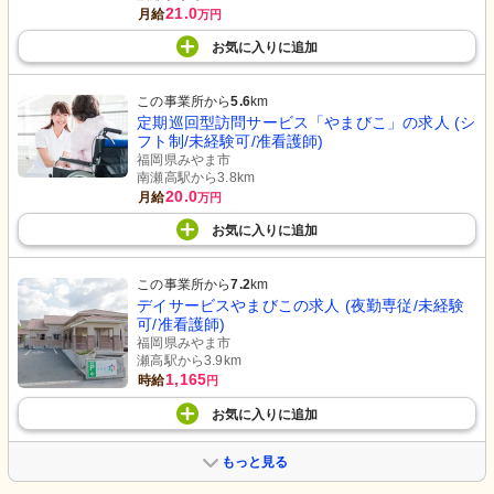
21.0
月給
万円
お気に入り
に
追加
この事業所から
5.6
km
定期巡回型訪問サービス「やまびこ」の求人 (シ
フト制/未経験可/准看護師)
福岡県みやま市
南瀬高駅から3.8km
20.0
月給
万円
お気に入り
に
追加
この事業所から
7.2
km
デイサービスやまびこの求人 (夜勤専従/未経験
可/准看護師)
福岡県みやま市
瀬高駅から3.9km
1,165
時給
円
お気に入り
に
追加
もっと見る