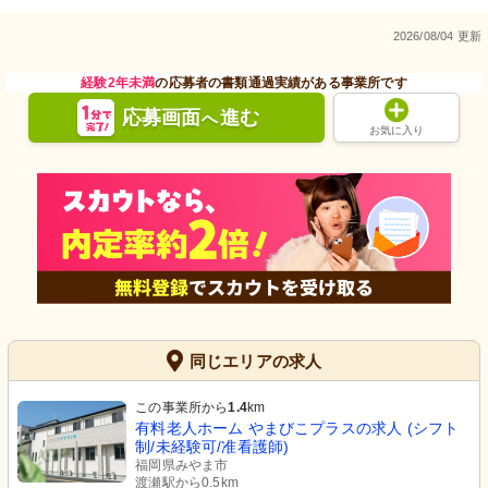
2026/08/04 更新
経験2年未満
の応募者の書類通過実績がある事業所です
応募画面
進む
へ
お気に入り
同じエリアの求人
この事業所から
1.4
km
有料老人ホーム やまびこプラスの求人 (シフト
制/未経験可/准看護師)
福岡県みやま市
渡瀬駅から0.5km