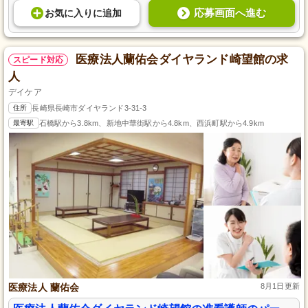
応募画面へ進む
お気に入り
に
追加
医療法人蘭佑会ダイヤランド崎望館の求
スピード対応
人
デイケア
住所
長崎県長崎市ダイヤランド3-31-3
最寄駅
石橋駅から3.8km、新地中華街駅から4.8km、西浜町駅から4.9km
医療法人 蘭佑会
8月1日更新