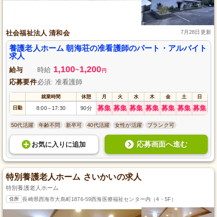
社会福祉法人 清和会
7月28日更新
養護老人ホーム 朝海荘の准看護師のパート・アルバイト
求人
1,100
1,200
給与
時給
~
円
応募要件
必須: 准看護師
就業時間
休憩
月
火
水
木
金
土
日
募集
募集
募集
募集
募集
募集
募集
日勤
8:00
17:30
90分
～
50代活躍
年齢不問
新卒可
40代活躍
女性が活躍
ブランク可
応募画面へ進む
お気に入り
に
追加
特別養護老人ホーム さいかいの求人
特別養護老人ホーム
住所
長崎県西海市大島町1876-59西海医療福祉センター内（4・5F）