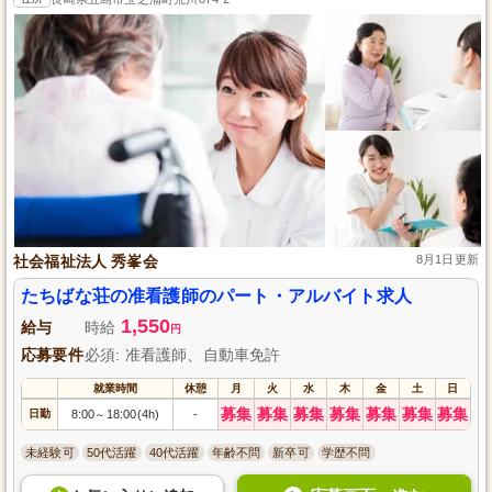
社会福祉法人 秀峯会
8月1日更新
たちばな荘の准看護師のパート・アルバイト求人
1,550
給与
時給
円
応募要件
必須: 准看護師、自動車免許
就業時間
休憩
月
火
水
木
金
土
日
募集
募集
募集
募集
募集
募集
募集
日勤
8:00
18:00(4h)
-
～
未経験可
50代活躍
40代活躍
年齢不問
新卒可
学歴不問