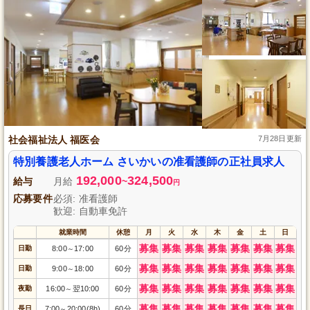
社会福祉法人 福医会
7月28日更新
特別養護老人ホーム さいかいの准看護師の正社員求人
192,000
324,500
給与
月給
~
円
応募要件
必須: 准看護師
歓迎: 自動車免許
就業時間
休憩
月
火
水
木
金
土
日
募集
募集
募集
募集
募集
募集
募集
日勤
8:00
17:00
60分
～
募集
募集
募集
募集
募集
募集
募集
日勤
9:00
18:00
60分
～
募集
募集
募集
募集
募集
募集
募集
夜勤
16:00
翌10:00
60分
～
募集
募集
募集
募集
募集
募集
募集
長日
7:00
20:00(8h)
60分
～