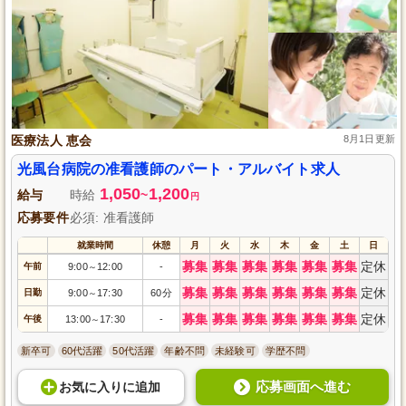
医療法人 恵会
8月1日更新
光風台病院の准看護師のパート・アルバイト求人
1,050
1,200
給与
時給
~
円
応募要件
必須: 准看護師
就業時間
休憩
月
火
水
木
金
土
日
募集
募集
募集
募集
募集
募集
定休
午前
9:00
12:00
-
～
募集
募集
募集
募集
募集
募集
定休
日勤
9:00
17:30
60分
～
募集
募集
募集
募集
募集
募集
定休
午後
13:00
17:30
-
～
新卒可
60代活躍
50代活躍
年齢不問
未経験可
学歴不問
応募画面へ進む
お気に入り
に
追加