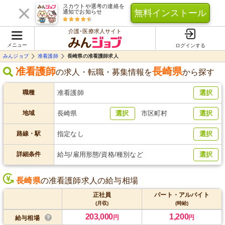
スカウトや選考の連絡を
無料インストール
通知でお知らせ
介護･医療求人サイト
メニュー
ログインする
みんジョブ
准看護師
長崎県の准看護師求人
准看護師
長崎県
の求人・転職・募集情報を
から探す
職種
准看護師
選択
地域
長崎県
選択
市区町村
選択
路線・駅
指定なし
選択
詳細条件
給与/雇用形態/資格/種別など
選択
長崎県
の准看護師求人の給与相場
正社員
パート・アルバイト
(月収)
(時給)
203,000
1,200
円
円
給与相場