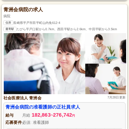
青洲会病院の求人
病院
住所
長崎県平戸市田平町山内免612-4
最寄駅
たびら平戸口駅から0.7km、西田平駅から2.6km、中田平駅から3.5km
社会医療法人 青洲会
7月28日更新
青洲会病院の准看護師の正社員求人
182,863
276,742
給与
月給
~
円
応募要件
必須: 准看護師