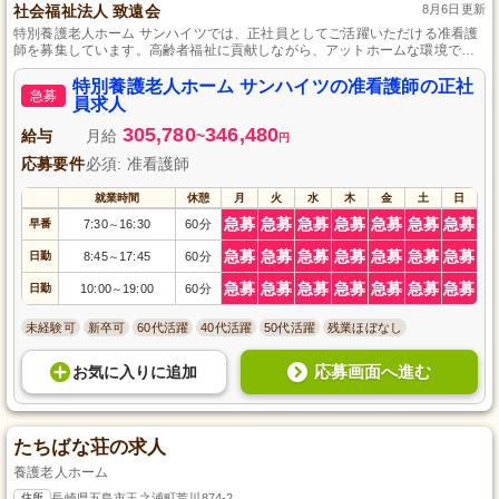
社会福祉法人 致遠会
8月6日更新
特別養護老人ホーム サンハイツでは、正社員としてご活躍いただける准看護
師を募集しています。高齢者福祉に貢献しながら、アットホームな環境でス
キルを活かせるチャンスです。社会福祉法人 致遠会が運営する信頼の施設
で、あなたの専門知識と経験を発揮しませんか。長崎県での勤務に興味のあ
特別養護老人ホーム サンハイツの准看護師の正社
急募
る方、ぜひご応募ください！<|vq_10987|>
員求人
305,780
346,480
給与
月給
~
円
応募要件
必須: 准看護師
就業時間
休憩
月
火
水
木
金
土
日
急募
急募
急募
急募
急募
急募
急募
早番
7:30
16:30
60分
～
急募
急募
急募
急募
急募
急募
急募
日勤
8:45
17:45
60分
～
急募
急募
急募
急募
急募
急募
急募
日勤
10:00
19:00
60分
～
未経験可
新卒可
60代活躍
40代活躍
50代活躍
残業ほぼなし
応募画面へ進む
お気に入り
に
追加
たちばな荘の求人
養護老人ホーム
住所
長崎県五島市玉之浦町荒川874-2