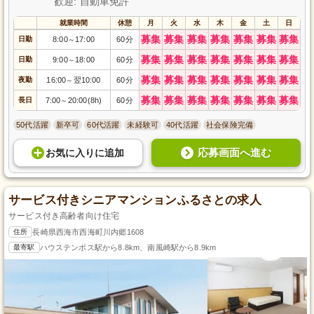
歓迎: 自動車免許
就業時間
休憩
月
火
水
木
金
土
日
募集
募集
募集
募集
募集
募集
募集
日勤
8:00
17:00
60分
～
募集
募集
募集
募集
募集
募集
募集
日勤
9:00
18:00
60分
～
募集
募集
募集
募集
募集
募集
募集
夜勤
16:00
翌10:00
60分
～
募集
募集
募集
募集
募集
募集
募集
長日
7:00
20:00(8h)
60分
～
50代活躍
新卒可
60代活躍
未経験可
40代活躍
社会保険完備
応募画面へ進む
お気に入り
に
追加
サービス付きシニアマンションふるさとの求人
サービス付き高齢者向け住宅
住所
長崎県西海市西海町川内郷1608
最寄駅
ハウステンボス駅から8.8km、南風崎駅から8.9km