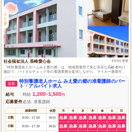
社会福祉法人 長崎愛心会
8月6日更新
「特別養護老人ホームみえ愛の郷」は、地域密着型で安心安全な高齢者向け
施設で、バイタルチェック等の看護業務を提供しながら、マイカー通勤可能
な環境も整っています。
特別養護老人ホーム みえ愛の郷の准看護師のパー
急募
ト・アルバイト求人
1,200
1,500
給与
時給
~
円
応募要件
必須: 准看護師
就業時間
休憩
月
火
水
木
金
土
日
急募
急募
急募
急募
急募
急募
急募
日勤
8:00
17:00
60分
～
急募
急募
急募
急募
急募
急募
急募
日勤
8:00
17:30
60分
～