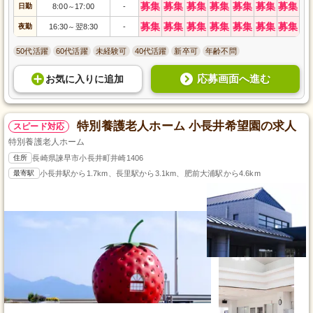
募集
募集
募集
募集
募集
募集
募集
日勤
8:00
17:00
-
～
募集
募集
募集
募集
募集
募集
募集
夜勤
16:30
翌8:30
-
～
50代活躍
60代活躍
未経験可
40代活躍
新卒可
年齢不問
応募画面へ進む
お気に入り
に
追加
特別養護老人ホーム 小長井希望園の求人
スピード対応
特別養護老人ホーム
住所
長崎県諫早市小長井町井崎1406
最寄駅
小長井駅から1.7km、長里駅から3.1km、肥前大浦駅から4.6km