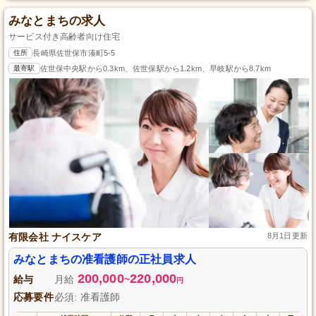
みなとまちの求人
サービス付き高齢者向け住宅
住所
長崎県佐世保市湊町5-5
最寄駅
佐世保中央駅から0.3km、佐世保駅から1.2km、早岐駅から8.7km
有限会社 ナイスケア
8月1日更新
みなとまちの准看護師の正社員求人
200,000
220,000
給与
月給
~
円
応募要件
必須: 准看護師