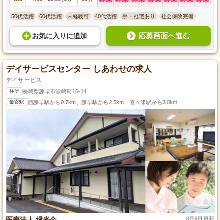
50代活躍
60代活躍
未経験可
40代活躍
寮・社宅あり
社会保険完備
応募画面へ進む
お気に入り
に
追加
デイサービスセンター しあわせの求人
デイサービス
住所
長崎県諫早市堂崎町15-14
最寄駅
西諫早駅から0.7km、諫早駅から2.5km、喜々津駅から3.0km
医療法人 緑光会
8月6日更新