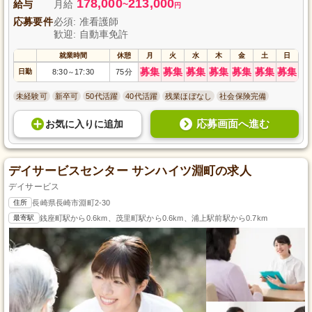
178,000
213,000
給与
月給
~
円
応募要件
必須: 准看護師
歓迎: 自動車免許
就業時間
休憩
月
火
水
木
金
土
日
募集
募集
募集
募集
募集
募集
募集
日勤
8:30
17:30
75分
～
未経験可
新卒可
50代活躍
40代活躍
残業ほぼなし
社会保険完備
応募画面へ進む
お気に入り
に
追加
デイサービスセンター サンハイツ淵町の求人
デイサービス
住所
長崎県長崎市淵町2-30
最寄駅
銭座町駅から0.6km、茂里町駅から0.6km、浦上駅前駅から0.7km