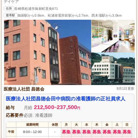
デイケア
住所
長崎県松浦市御厨町里免871
最寄駅
御厨駅から0.6km、松浦発電所前駅から2.7km、西木場駅から3.0km
医療法人社団 昌徳会
8月1日更新
医療法人社団昌徳会田中病院の准看護師の正社員求人
212,500
237,500
給与
月給
~
円
応募要件
必須: 准看護師
就業時間
休憩
月
火
水
木
金
土
日
募集
募集
募集
募集
募集
募集
募集
午前
8:00
12:00
-
～