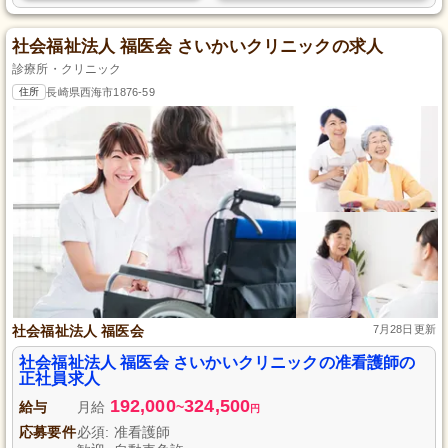
社会福祉法人 福医会 さいかいクリニックの求人
診療所・クリニック
住所
長崎県西海市1876-59
社会福祉法人 福医会
7月28日更新
社会福祉法人 福医会 さいかいクリニックの准看護師の
正社員求人
192,000
324,500
給与
月給
~
円
応募要件
必須: 准看護師