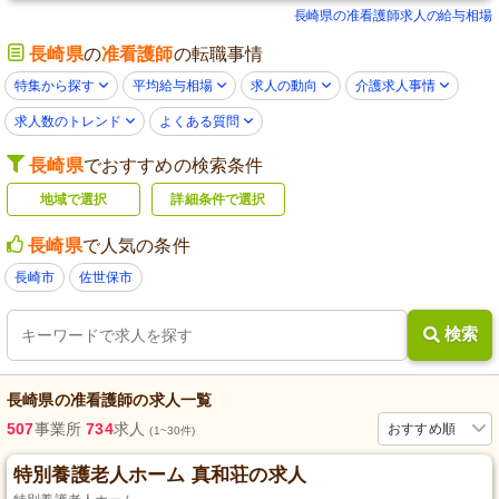
長崎県の准看護師求人の給与相場
長崎県
の
准看護師
の転職事情
特集から探す
平均給与相場
求人の動向
介護求人事情
求人数のトレンド
よくある質問
長崎県
でおすすめの検索条件
地域で選択
詳細条件で選択
長崎県
で人気の条件
長崎市
佐世保市
検索
長崎県
の
准看護師
の求人一覧
507
事業所
734
求人
おすすめ順
(1~30件)
特別養護老人ホーム 真和荘の求人