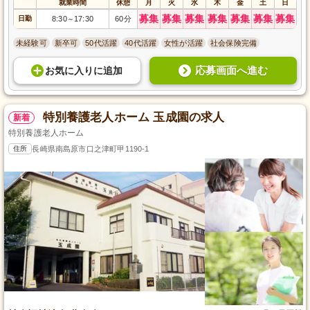
就業時間
休憩
月
火
水
木
金
土
日
募集
募集
募集
募集
募集
募集
募集
日勤
8:30
17:30
60分
～
未経験可
新卒可
50代活躍
40代活躍
女性が活躍
社会保険完備
応募画面へ進む
お気に入り
に
追加
特別養護老人ホーム 玉成園の求人
新着
特別養護老人ホーム
住所
長崎県南島原市口之津町甲1190-1