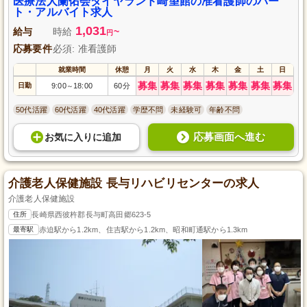
医療法人蘭佑会ダイヤランド崎望館の准看護師のパー
ト・アルバイト求人
1,031
給与
時給
~
円
応募要件
必須: 准看護師
就業時間
休憩
月
火
水
木
金
土
日
募集
募集
募集
募集
募集
募集
募集
日勤
9:00
18:00
60分
～
50代活躍
60代活躍
40代活躍
学歴不問
未経験可
年齢不問
応募画面へ進む
お気に入り
に
追加
介護老人保健施設 長与リハビリセンターの求人
介護老人保健施設
住所
長崎県西彼杵郡長与町高田郷623-5
最寄駅
赤迫駅から1.2km、住吉駅から1.2km、昭和町通駅から1.3km