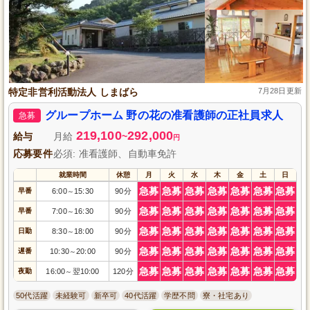
特定非営利活動法人 しまばら
7月28日更新
グループホーム 野の花の准看護師の正社員求人
急募
219,100
292,000
給与
月給
~
円
応募要件
必須: 准看護師、自動車免許
就業時間
休憩
月
火
水
木
金
土
日
急募
急募
急募
急募
急募
急募
急募
早番
6:00
15:30
90分
～
急募
急募
急募
急募
急募
急募
急募
早番
7:00
16:30
90分
～
急募
急募
急募
急募
急募
急募
急募
日勤
8:30
18:00
90分
～
急募
急募
急募
急募
急募
急募
急募
遅番
10:30
20:00
90分
～
急募
急募
急募
急募
急募
急募
急募
夜勤
16:00
翌10:00
120分
～
50代活躍
未経験可
新卒可
40代活躍
学歴不問
寮・社宅あり