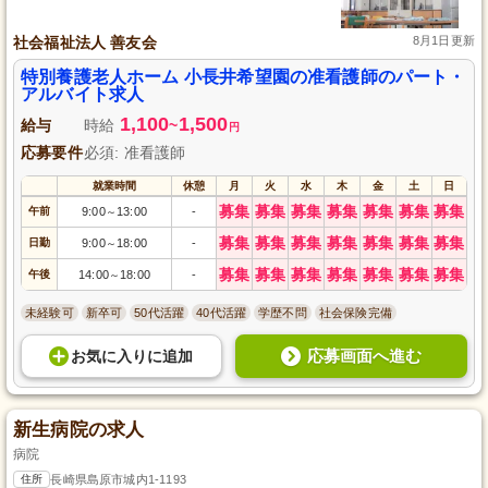
社会福祉法人 善友会
8月1日更新
特別養護老人ホーム 小長井希望園の准看護師のパート・
アルバイト求人
1,100
1,500
給与
時給
~
円
応募要件
必須: 准看護師
就業時間
休憩
月
火
水
木
金
土
日
募集
募集
募集
募集
募集
募集
募集
午前
9:00
13:00
-
～
募集
募集
募集
募集
募集
募集
募集
日勤
9:00
18:00
-
～
募集
募集
募集
募集
募集
募集
募集
午後
14:00
18:00
-
～
未経験可
新卒可
50代活躍
40代活躍
学歴不問
社会保険完備
応募画面へ進む
お気に入り
に
追加
新生病院の求人
病院
住所
長崎県島原市城内1-1193