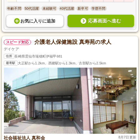
年齢不問
50代活躍
未経験可
40代活躍
新卒可
学歴不問
応募画面へ進む
お気に入り
に
追加
介護老人保健施設 真寿苑の求人
スピード対応
デイケア
住所
長崎県雲仙市瑞穂町伊福甲681
最寄駅
大正駅から1.2km、西郷駅から1.3km、古部駅から2.5km
社会福祉法人 真和会
8月7日更新