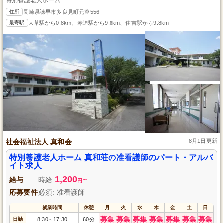
特別養護老人ホーム
住所
長崎県諫早市多良見町元釜556
最寄駅
大草駅から0.8km、赤迫駅から9.8km、住吉駅から9.8km
社会福祉法人 真和会
8月1日更新
特別養護老人ホーム 真和荘の准看護師のパート・アルバ
イト求人
1,200
給与
時給
~
円
応募要件
必須: 准看護師
就業時間
休憩
月
火
水
木
金
土
日
募集
募集
募集
募集
募集
募集
募集
日勤
8:30
17:30
60分
～