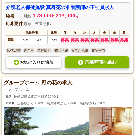
介護老人保健施設 真寿苑の准看護師の正社員求人
178,000
213,000
給与
月給
~
円
応募要件
必須: 准看護師
就業時間
休憩
月
火
水
木
金
土
日
募集
募集
募集
募集
募集
募集
募集
日勤
8:30
17:30
75分
～
50代活躍
新卒可
未経験可
40代活躍
女性が活躍
住宅手当
応募画面へ進む
お気に入り
に
追加
グループホーム 野の花の求人
グループホーム
住所
長崎県島原市江里町乙2346-1
最寄駅
三会駅から3.0km、島原港駅から5.1km、島原駅から3.9km