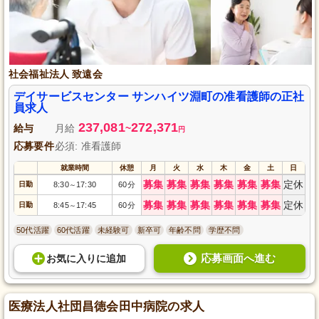
社会福祉法人 致遠会
デイサービスセンター サンハイツ淵町の准看護師の正社
員求人
237,081
272,371
給与
月給
~
円
応募要件
必須: 准看護師
就業時間
休憩
月
火
水
木
金
土
日
募集
募集
募集
募集
募集
募集
定休
日勤
8:30
17:30
60分
～
募集
募集
募集
募集
募集
募集
定休
日勤
8:45
17:45
60分
～
50代活躍
60代活躍
未経験可
新卒可
年齢不問
学歴不問
応募画面へ進む
お気に入り
に
追加
医療法人社団昌徳会田中病院の求人