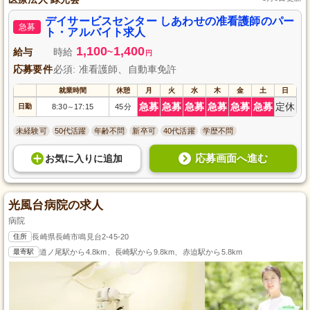
デイサービスセンター しあわせの准看護師のパー
急募
ト・アルバイト求人
1,100
1,400
給与
時給
~
円
応募要件
必須: 准看護師、自動車免許
就業時間
休憩
月
火
水
木
金
土
日
急募
急募
急募
急募
急募
急募
定休
日勤
8:30
17:15
45分
～
未経験可
50代活躍
年齢不問
新卒可
40代活躍
学歴不問
応募画面へ進む
お気に入り
に
追加
光風台病院の求人
病院
住所
長崎県長崎市鳴見台2-45-20
最寄駅
道ノ尾駅から4.8km、長崎駅から9.8km、赤迫駅から5.8km