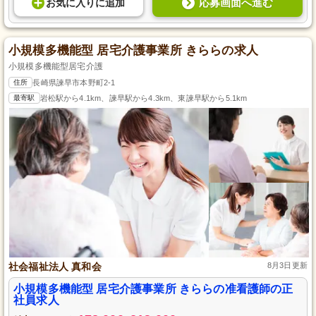
応募画面へ進む
お気に入り
に
追加
小規模多機能型 居宅介護事業所 きららの求人
小規模多機能型居宅介護
住所
長崎県諫早市本野町2-1
最寄駅
岩松駅から4.1km、諫早駅から4.3km、東諫早駅から5.1km
社会福祉法人 真和会
8月3日更新
小規模多機能型 居宅介護事業所 きららの准看護師の正
社員求人