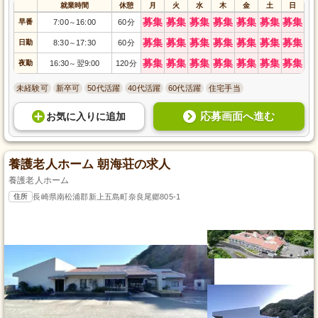
就業時間
休憩
月
火
水
木
金
土
日
募集
募集
募集
募集
募集
募集
募集
早番
7:00
16:00
60分
～
募集
募集
募集
募集
募集
募集
募集
日勤
8:30
17:30
60分
～
募集
募集
募集
募集
募集
募集
募集
夜勤
16:30
翌9:00
120分
～
未経験可
新卒可
50代活躍
40代活躍
60代活躍
住宅手当
応募画面へ進む
お気に入り
に
追加
養護老人ホーム 朝海荘の求人
養護老人ホーム
住所
長崎県南松浦郡新上五島町奈良尾郷805-1