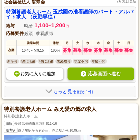
社会福祉法人 翁寿会
7月31日更新
特別養護老人ホーム 玉成園の准看護師のパート・アルバ
イト求人 （夜勤専従）
1,100
1,200
給与
時給
~
円
応募要件
必須: 准看護師
就業時間
休憩
月
火
水
木
金
土
日
募集
募集
募集
募集
募集
募集
募集
夜勤
16:45
翌9:15
180分
～
新卒可
50代活躍
40代活躍
未経験可
学歴不問
年齢不問
応募画面へ進む
お気に入り
に
追加
もっと見る
(ほか1件)
特別養護老人ホーム みえ愛の郷の求人
特別養護老人ホーム
住所
長崎県長崎市三京町811-16
最寄駅
道ノ尾駅から9.2km、赤迫駅から10.0km