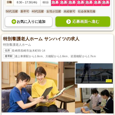
急募
急募
急募
急募
急募
急募
急募
日勤
8:30
17:30(4h)
60分
～
50代活躍
新卒可
40代活躍
女性が活躍
未経験可
社会保険完備
応募画面へ進む
お気に入り
に
追加
特別養護老人ホーム サンハイツの求人
特別養護老人ホーム
住所
長崎県長崎市油木町65-14
最寄駅
浦上車庫駅から1.6km、大橋駅から1.6km、岩屋橋駅から1.7km