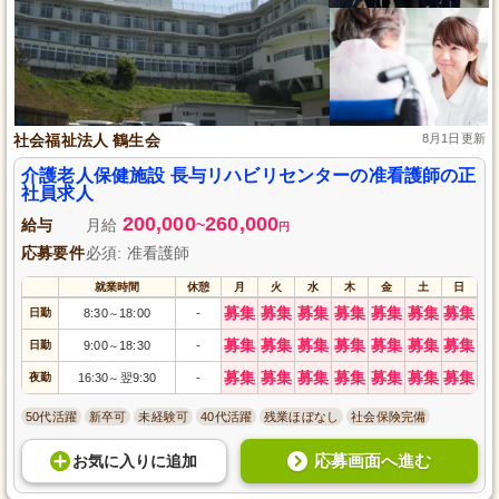
社会福祉法人 鶴生会
8月1日更新
介護老人保健施設 長与リハビリセンターの准看護師の正
社員求人
200,000
260,000
給与
月給
~
円
応募要件
必須: 准看護師
就業時間
休憩
月
火
水
木
金
土
日
募集
募集
募集
募集
募集
募集
募集
日勤
8:30
18:00
-
～
募集
募集
募集
募集
募集
募集
募集
日勤
9:00
18:30
-
～
募集
募集
募集
募集
募集
募集
募集
夜勤
16:30
翌9:30
-
～
50代活躍
新卒可
未経験可
40代活躍
残業ほぼなし
社会保険完備
応募画面へ進む
お気に入り
に
追加