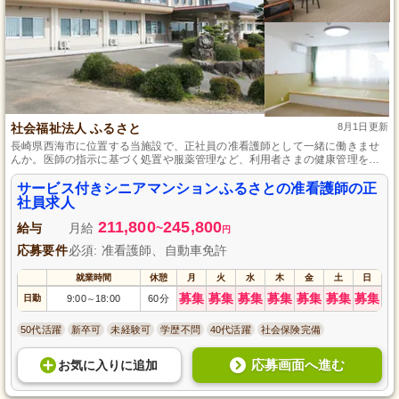
社会福祉法人 ふるさと
8月1日更新
長崎県西海市に位置する当施設で、正社員の准看護師として一緒に働きませ
んか。医師の指示に基づく処置や服薬管理など、利用者さまの健康管理を担
う重要な役割をお任せします。准看護師の資格と自動車免許があれば、未経
験者も歓迎です。住宅手当や年2回の賞与など、スタッフの安心を支える各種
サービス付きシニアマンションふるさとの准看護師の正
の手当が充実しています。
社員求人
211,800
245,800
給与
月給
~
円
応募要件
必須: 准看護師、自動車免許
就業時間
休憩
月
火
水
木
金
土
日
募集
募集
募集
募集
募集
募集
募集
日勤
9:00
18:00
60分
～
50代活躍
新卒可
未経験可
学歴不問
40代活躍
社会保険完備
応募画面へ進む
お気に入り
に
追加