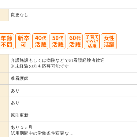
変更なし
40
50
60
介護施設もしくは病院などでの看護経験者歓迎
代活躍
代活躍
代活躍
※未経験の方も応募可能です
准看護師
あり
あり
原則更新
あり 3ヵ月
試用期間中の労働条件変更なし