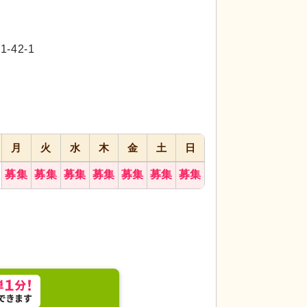
代活躍
代活躍
代活躍
42-1
月
火
水
木
金
土
日
スタッフイメージ
のある仕事です。一
募集
募集
募集
募集
募集
募集
募集