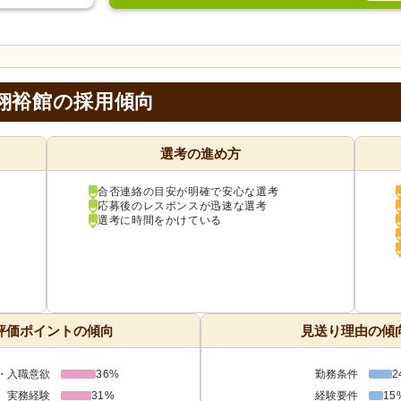
翔裕館の採用傾向
選考の進め方
合否連絡の目安が明確で安心な選考
応募後のレスポンスが迅速な選考
選考に時間をかけている
評価ポイントの傾向
見送り理由の傾
・入職意欲
36%
勤務条件
2
実務経験
31%
経験要件
15