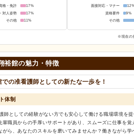
資格・免許
17%
面接対応・マナー
12
・対人姿勢
17%
資格要件
9%
その他
11%
その他
※現在の
翔裕館の
魅力・特徴
館での准看護師としての新たな一歩を！
ト体制
看護師としての経験がない方でも安心して働ける職場環境を提
先輩職員からの手厚いサポートがあり、スムーズに仕事を覚
ながら、あなたのスキルを磨いてみませんか？働きながら学