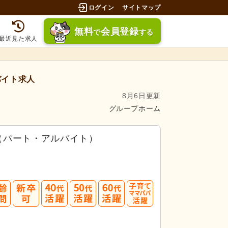
ログイン
サイトマップ
無料
会員登録
で
する
最近見た求人
バイト求人
8月6日更新
グループホーム
（パート・アルバイト）
40
50
60