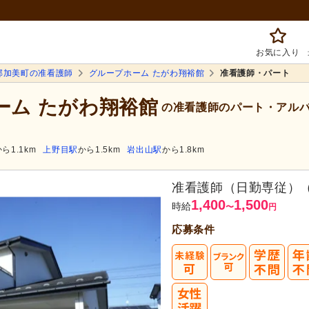
お気に入り
郡加美町の准看護師
グループホーム たがわ翔裕館
准看護師・パート
ーム たがわ翔裕館
の准看護師のパート・アル
ら1.1km
上野目駅
から1.5km
岩出山駅
から1.8km
准看護師（日勤専従）
1,400
1,500
時給
〜
円
応募条件