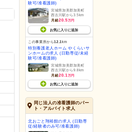
験可/准看護師)
宮城県加美郡加美町
西古川駅から3.5km
20.5
月給
万円
お気に入り
に
追加
この事業所から
12.1
km
特別養護老人ホーム やくらいサ
ンホームの求人 (日勤専従/未経
験可/准看護師)
宮城県加美郡加美町
西古川駅から9.8km
20.1
月給
万円
お気に入り
に
追加
同じ法人の准看護師のパー
ト・アルバイト求人
北おごと翔裕館の求人 (日勤専
従/経験者のみ可/准看護師)