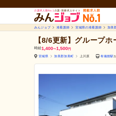
介護求人数No.1
介護･医療求人サイト
みんジョブ
准看護師
宮城県の准看護師
加美
【8/6更新】グループホ
時給
1,400
1,500
〜
円
宮城県
加美郡加美町
上川原
有備館駅
か