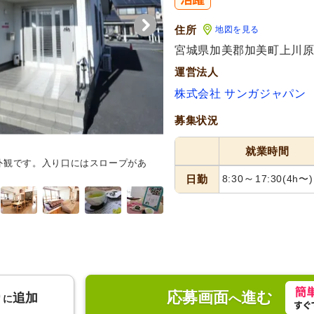
住所
地図を見る
宮城県加美郡加美町上川原1-
運営法人
株式会社 サンガジャパン
募集状況
就業時間
外観です。入り口にはスロープがあ
研修風景
～
日勤
8:30
17:30
(4h〜)
応募画面
進む
り
追加
へ
に