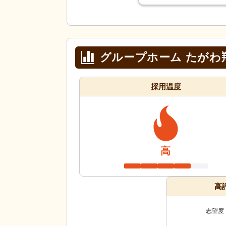
グループホーム たがわ
採用温度
高
高
志望度