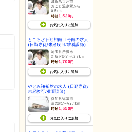
滋賀県大津市
おごと温泉駅から
0.5km
1,520
時給
円
お気に入り
に
追加
ところざわ翔裕館Ⅱ号館の求人
(日勤専従/未経験可/准看護師)
埼玉県所沢市
新所沢駅から2.7km
1,700
時給
円
お気に入り
に
追加
やとみ翔裕館の求人 (日勤専従/
未経験可/准看護師)
愛知県弥富市
富吉駅から2.4km
1,550
時給
円
お気に入り
に
追加