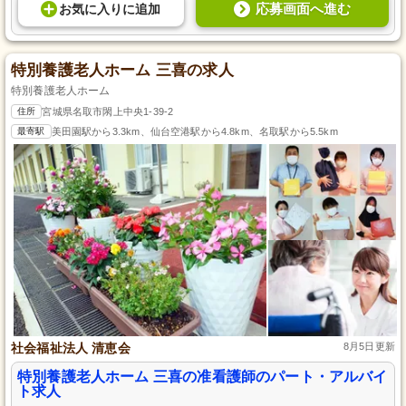
応募画面へ進む
お気に入り
に
追加
特別養護老人ホーム 三喜の求人
特別養護老人ホーム
住所
宮城県名取市閖上中央1-39-2
最寄駅
美田園駅から3.3km、仙台空港駅から4.8km、名取駅から5.5km
社会福祉法人 清恵会
8月5日更新
特別養護老人ホーム 三喜の准看護師のパート・アルバイ
ト求人