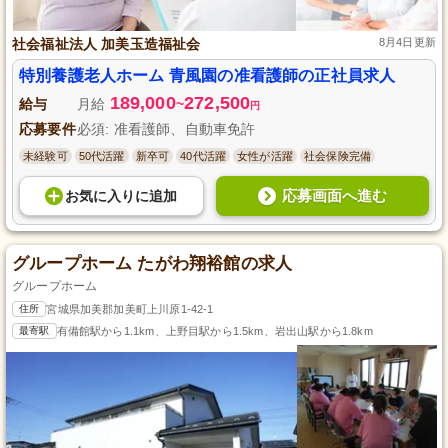
社会福祉法人 加美玉造福祉会
8月4日更新
特別養護老人ホーム 青風園の准看護師の正社員求人
189,000
272,500
給与
月給
~
円
応募要件
必須: 准看護師、自動車免許
未経験可
50代活躍
新卒可
40代活躍
女性が活躍
社会保険完備
応募画面へ進む
お気に入り
に
追加
グループホーム たがわ翔裕館の求人
グループホーム
住所
宮城県加美郡加美町上川原1-42-1
最寄駅
有備館駅から1.1km、上野目駅から1.5km、岩出山駅から1.8km