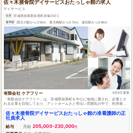
佐々木接骨院デイサービスおたっしゃ館の求人
デイサービス
住所
宮城県加美郡加美町赤塚202-1
最寄駅
西古川駅から3.5km、東大崎駅から5.7km、塚目駅から6.8km
有限会社 ケアフリー
8月5日更新
「有限会社ケアフリー」は、宮城県加美町を中心に地域に愛され、必要とさ
れる企業を目指しており、アットホームさと明るい雰囲気の中で、利用者の
自立を促す介護を提供。「佐々木接骨院デイサービスおたっしゃ館」では准
看護師や実務経験がなくても安心して応募でき、手厚い待遇体制を備え、長
佐々木接骨院デイサービスおたっしゃ館の准看護師の正
期勤務を支えます。
社員求人
205,000
230,000
給与
月給
~
円