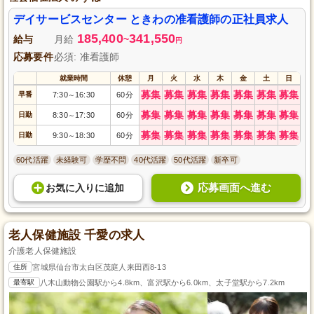
デイサービスセンター ときわの准看護師の正社員求人
185,400
341,550
給与
月給
~
円
応募要件
必須: 准看護師
就業時間
休憩
月
火
水
木
金
土
日
募集
募集
募集
募集
募集
募集
募集
早番
7:30
16:30
60分
～
募集
募集
募集
募集
募集
募集
募集
日勤
8:30
17:30
60分
～
募集
募集
募集
募集
募集
募集
募集
日勤
9:30
18:30
60分
～
60代活躍
未経験可
学歴不問
40代活躍
50代活躍
新卒可
応募画面へ進む
お気に入り
に
追加
老人保健施設 千愛の求人
介護老人保健施設
住所
宮城県仙台市太白区茂庭人来田西8-13
最寄駅
八木山動物公園駅から4.8km、富沢駅から6.0km、太子堂駅から7.2km