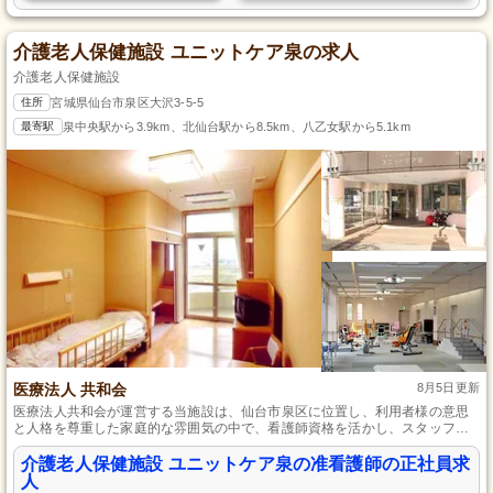
介護老人保健施設 ユニットケア泉の求人
介護老人保健施設
住所
宮城県仙台市泉区大沢3-5-5
最寄駅
泉中央駅から3.9km、北仙台駅から8.5km、八乙女駅から5.1km
医療法人 共和会
8月5日更新
医療法人共和会が運営する当施設は、仙台市泉区に位置し、利用者様の意思
と人格を尊重した家庭的な雰囲気の中で、看護師資格を活かし、スタッフが
安心して働ける環境を提供。年間休日120日、残業月5時間程度、休日取得も
容易なシフト制で、育休や介護休暇も完備。昇給・賞与あり、経験は問わず
介護老人保健施設 ユニットケア泉の准看護師の正社員求
働きやすい環境です。
人