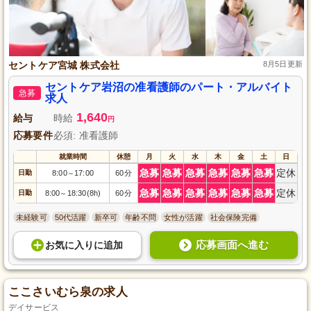
セントケア宮城 株式会社
8月5日更新
セントケア岩沼の准看護師のパート・アルバイト
急募
求人
1,640
給与
時給
円
応募要件
必須: 准看護師
就業時間
休憩
月
火
水
木
金
土
日
急募
急募
急募
急募
急募
急募
定休
日勤
8:00
17:00
60分
～
急募
急募
急募
急募
急募
急募
定休
日勤
8:00
18:30(8h)
60分
～
未経験可
50代活躍
新卒可
年齢不問
女性が活躍
社会保険完備
応募画面へ進む
お気に入り
に
追加
ここさいむら泉の求人
デイサービス