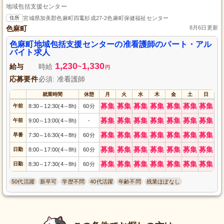
地域包括支援センター
住所
宮城県加美郡色麻町四竃杉成27-2色麻町保健福祉センター
色麻町
8月6日更新
色麻町地域包括支援センターの准看護師のパート・アル
バイト求人
1,230
1,330
給与
時給
~
円
応募要件
必須: 准看護師
就業時間
休憩
月
火
水
木
金
土
日
募集
募集
募集
募集
募集
募集
募集
午前
8:30
12:30(4
8h)
60分
～
～
募集
募集
募集
募集
募集
募集
募集
午前
9:00
13:00(4
8h)
-
～
～
募集
募集
募集
募集
募集
募集
募集
早番
7:30
16:30(4
8h)
60分
～
～
募集
募集
募集
募集
募集
募集
募集
日勤
8:00
17:00(4
8h)
60分
～
～
募集
募集
募集
募集
募集
募集
募集
日勤
8:30
17:30(4
8h)
60分
～
～
50代活躍
新卒可
学歴不問
40代活躍
年齢不問
残業ほぼなし