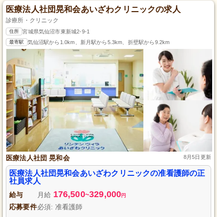
医療法人社団晃和会あいざわクリニックの求人
診療所・クリニック
住所
宮城県気仙沼市東新城2-9-1
最寄駅
気仙沼駅から1.0km、新月駅から5.3km、折壁駅から9.2km
医療法人社団 晃和会
8月5日更新
医療法人社団晃和会あいざわクリニックの准看護師の正
社員求人
176,500
329,000
給与
月給
~
円
応募要件
必須: 准看護師