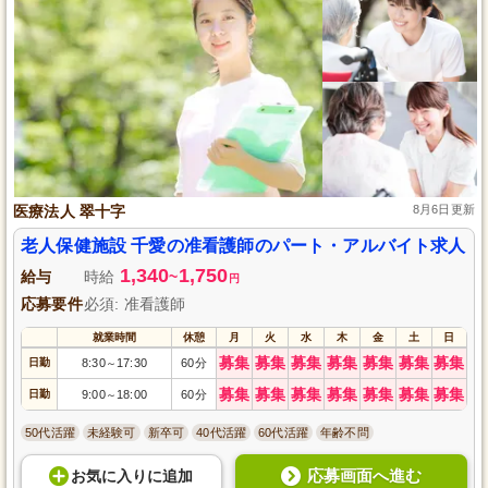
医療法人 翠十字
8月6日更新
老人保健施設 千愛の准看護師のパート・アルバイト求人
1,340
1,750
給与
時給
~
円
応募要件
必須: 准看護師
就業時間
休憩
月
火
水
木
金
土
日
募集
募集
募集
募集
募集
募集
募集
日勤
8:30
17:30
60分
～
募集
募集
募集
募集
募集
募集
募集
日勤
9:00
18:00
60分
～
50代活躍
未経験可
新卒可
40代活躍
60代活躍
年齢不問
応募画面へ進む
お気に入り
に
追加