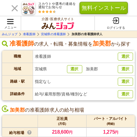
スカウトや選考の連絡を
無料インストール
通知でお知らせ
介護･医療求人サイト
メニュー
ログインする
みんジョブ
准看護師
宮城県の准看護師
加美郡の准看護師求人
准看護師
加美郡
の求人・転職・募集情報を
から探す
職種
准看護師
選択
地域
宮城県
選択
加美郡
選択
路線・駅
指定なし
選択
詳細条件
給与/雇用形態/資格/種別など
選択
加美郡
の准看護師求人の給与相場
正社員
パート・アルバイト
(月収)
(時給)
218,600
1,275
円
円
給与相場