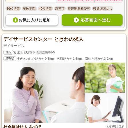
50代活躍
年齢不問
40代活躍
新卒可
時短勤務相談可
残業ほぼなし
応募画面へ進む
お気に入り
に
追加
デイサービスセンター ときわの求人
デイサービス
住所
宮城県名取市下余田鹿島86-5
最寄駅
杜せきのした駅から0.8km、名取駅から1.5km、南仙台駅から3.1km
社会福祉法人 みずほ
7月28日更新