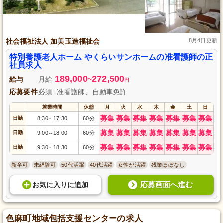
社会福祉法人 加美玉造福祉会
8月4日更新
特別養護老人ホーム やくらいサンホームの准看護師の正
社員求人
189,000
272,500
給与
月給
~
円
応募要件
必須: 准看護師、自動車免許
就業時間
休憩
月
火
水
木
金
土
日
募集
募集
募集
募集
募集
募集
募集
日勤
8:30
17:30
60分
～
募集
募集
募集
募集
募集
募集
募集
日勤
9:00
18:00
60分
～
募集
募集
募集
募集
募集
募集
募集
日勤
9:30
18:30
60分
～
新卒可
未経験可
50代活躍
40代活躍
女性が活躍
残業ほぼなし
応募画面へ進む
お気に入り
に
追加
色麻町地域包括支援センターの求人