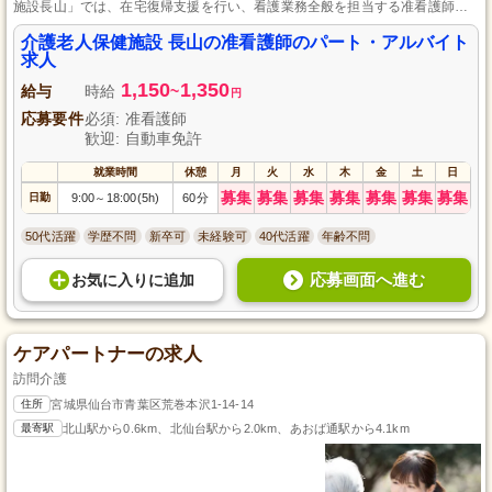
施設長山」では、在宅復帰支援を行い、看護業務全般を担当する准看護師を
募集しており、資格があれば未経験でも採用可能で、パート・アルバイトか
らの正社員登用の道もあります。
介護老人保健施設 長山の准看護師のパート・アルバイト
求人
1,150
1,350
給与
時給
~
円
応募要件
必須: 准看護師
歓迎: 自動車免許
就業時間
休憩
月
火
水
木
金
土
日
募集
募集
募集
募集
募集
募集
募集
日勤
9:00
18:00(5h)
60分
～
50代活躍
学歴不問
新卒可
未経験可
40代活躍
年齢不問
応募画面へ進む
お気に入り
に
追加
ケアパートナーの求人
訪問介護
住所
宮城県仙台市青葉区荒巻本沢1-14-14
最寄駅
北山駅から0.6km、北仙台駅から2.0km、あおば通駅から4.1km