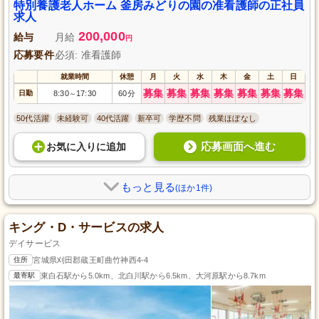
性とスキルを磨けます。未経験者歓迎、じっくりキャリアを築いていける安
特別養護老人ホーム 釜房みどりの園の准看護師の正社員
定した職場です。ぜひ、人として成長できるこの機会をお見逃しなく！
求人
200,000
給与
月給
円
応募要件
必須: 准看護師
就業時間
休憩
月
火
水
木
金
土
日
募集
募集
募集
募集
募集
募集
募集
日勤
8:30
17:30
60分
～
50代活躍
未経験可
40代活躍
新卒可
学歴不問
残業ほぼなし
応募画面へ進む
お気に入り
に
追加
もっと見る
(ほか1件)
キング・D・サービスの求人
デイサービス
住所
宮城県刈田郡蔵王町曲竹神西4-4
最寄駅
東白石駅から5.0km、北白川駅から6.5km、大河原駅から8.7km