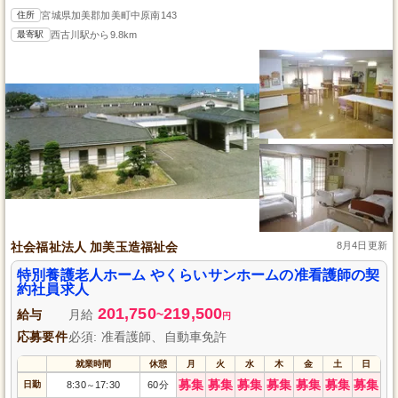
住所
宮城県加美郡加美町中原南143
最寄駅
西古川駅から9.8km
社会福祉法人 加美玉造福祉会
8月4日更新
特別養護老人ホーム やくらいサンホームの准看護師の契
約社員求人
201,750
219,500
給与
月給
~
円
応募要件
必須: 准看護師、自動車免許
就業時間
休憩
月
火
水
木
金
土
日
募集
募集
募集
募集
募集
募集
募集
日勤
8:30
17:30
60分
～