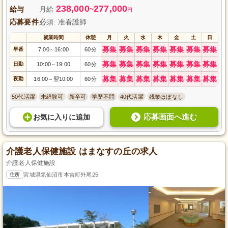
238,000
277,000
給与
月給
~
円
応募要件
必須: 准看護師
就業時間
休憩
月
火
水
木
金
土
日
募集
募集
募集
募集
募集
募集
募集
早番
7:00
16:00
60分
～
募集
募集
募集
募集
募集
募集
募集
日勤
10:00
19:00
60分
～
募集
募集
募集
募集
募集
募集
募集
夜勤
16:00
翌10:00
60分
～
50代活躍
未経験可
新卒可
学歴不問
40代活躍
残業ほぼなし
応募画面へ進む
お気に入り
に
追加
介護老人保健施設 はまなすの丘の求人
介護老人保健施設
住所
宮城県気仙沼市本吉町外尾25