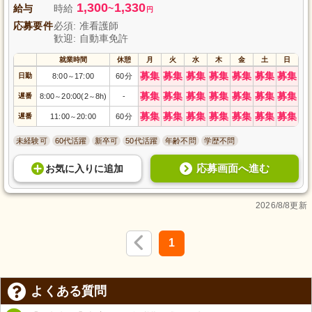
1,300
1,330
給与
時給
~
円
応募要件
必須: 准看護師
歓迎: 自動車免許
就業時間
休憩
月
火
水
木
金
土
日
募集
募集
募集
募集
募集
募集
募集
日勤
8:00
17:00
60分
～
募集
募集
募集
募集
募集
募集
募集
遅番
8:00
20:00(2
8h)
-
～
～
募集
募集
募集
募集
募集
募集
募集
遅番
11:00
20:00
60分
～
未経験可
60代活躍
新卒可
50代活躍
年齢不問
学歴不問
応募画面へ進む
お気に入り
に
追加
2026/8/8更新
1
よくある質問