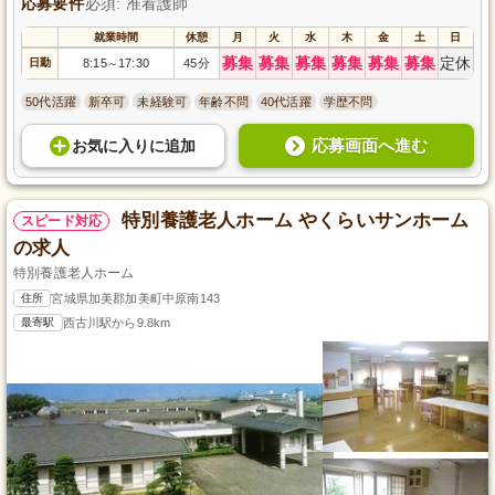
応募要件
必須: 准看護師
就業時間
休憩
月
火
水
木
金
土
日
募集
募集
募集
募集
募集
募集
定休
日勤
8:15
17:30
45分
～
50代活躍
新卒可
未経験可
年齢不問
40代活躍
学歴不問
応募画面へ進む
お気に入り
に
追加
特別養護老人ホーム やくらいサンホーム
スピード対応
の求人
特別養護老人ホーム
住所
宮城県加美郡加美町中原南143
最寄駅
西古川駅から9.8km