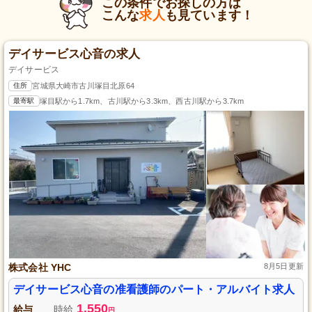
この条件でお探しの方は
こんな
求人
も見ています！
デイサービス心音の求人
デイサービス
住所
宮城県大崎市古川塚目北原64
最寄駅
塚目駅から1.7km、古川駅から3.3km、西古川駅から3.7km
株式会社 YHC
8月5日更新
デイサービス心音の准看護師のパート・アルバイト求人
1,550
給与
時給
円