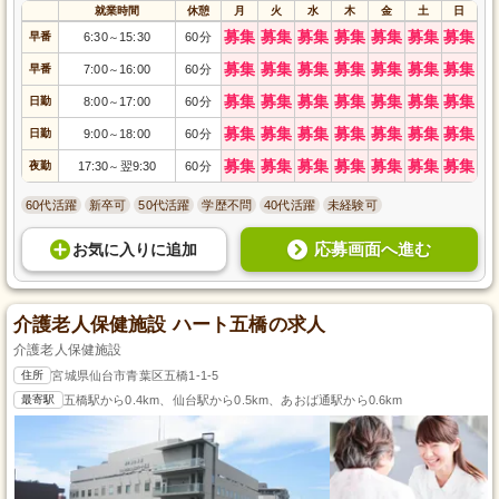
就業時間
休憩
月
火
水
木
金
土
日
募集
募集
募集
募集
募集
募集
募集
早番
6:30
15:30
60分
～
募集
募集
募集
募集
募集
募集
募集
早番
7:00
16:00
60分
～
募集
募集
募集
募集
募集
募集
募集
日勤
8:00
17:00
60分
～
募集
募集
募集
募集
募集
募集
募集
日勤
9:00
18:00
60分
～
募集
募集
募集
募集
募集
募集
募集
夜勤
17:30
翌9:30
60分
～
60代活躍
新卒可
50代活躍
学歴不問
40代活躍
未経験可
応募画面へ進む
お気に入り
に
追加
介護老人保健施設 ハート五橋の求人
介護老人保健施設
住所
宮城県仙台市青葉区五橋1-1-5
最寄駅
五橋駅から0.4km、仙台駅から0.5km、あおば通駅から0.6km