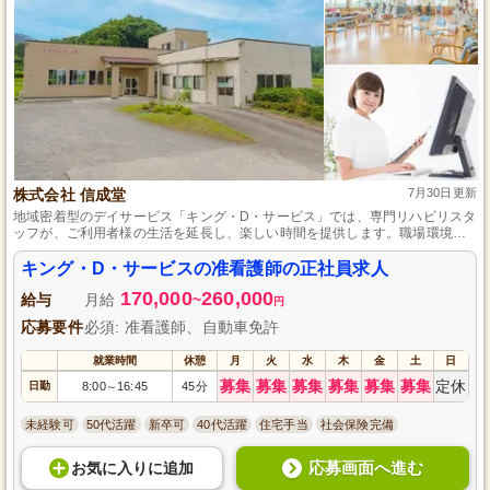
株式会社 信成堂
7月30日更新
地域密着型のデイサービス「キング・D・サービス」では、専門リハビリスタ
ッフが、ご利用者様の生活を延長し、楽しい時間を提供します。職場環境は
明るく、和気あいあいとした雰囲気で、シフト制の勤務と各種休暇制度、さ
らに社会保険完備や住宅・家族手当の支給で、家庭との両立も可能です。経
キング・D・サービスの准看護師の正社員求人
験のない方も、准看護師の資格さえあれば活躍できます。
170,000
260,000
給与
月給
~
円
応募要件
必須: 准看護師、自動車免許
就業時間
休憩
月
火
水
木
金
土
日
募集
募集
募集
募集
募集
募集
定休
日勤
8:00
16:45
45分
～
未経験可
50代活躍
新卒可
40代活躍
住宅手当
社会保険完備
応募画面へ進む
お気に入り
に
追加