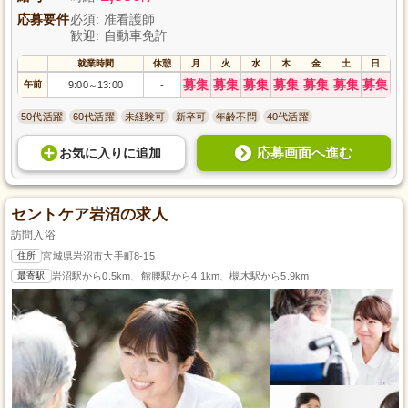
応募要件
必須: 准看護師
歓迎: 自動車免許
就業時間
休憩
月
火
水
木
金
土
日
募集
募集
募集
募集
募集
募集
募集
午前
9:00
13:00
-
～
50代活躍
60代活躍
未経験可
新卒可
年齢不問
40代活躍
応募画面へ進む
お気に入り
に
追加
セントケア岩沼の求人
訪問入浴
住所
宮城県岩沼市大手町8-15
最寄駅
岩沼駅から0.5km、館腰駅から4.1km、槻木駅から5.9km