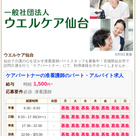
ウエルケア仙台
8月5日更新
仙台で介護の心を活かす准看護師パートスタッフを募集中！宮城県仙台市で
訪問介護を行う「ケアパートナー」にて、利用者様をサポートしませんか？
荒巻本沢の静かな住宅街で、あなたの優れた看護技術を活かし、安心して過
ごせる環境を提供します。ライフスタイルに合わせた柔軟な働き方が可能
ケアパートナーの准看護師のパート・アルバイト求人
で、未経験の方も丁寧な指導で安心スタート。地域社会に貢献するやりがい
1,500
のある仕事を、一緒に始めましょう！
給与
時給
~
円
応募要件
必須: 准看護師
就業時間
休憩
月
火
水
木
金
土
日
募集
募集
募集
募集
募集
募集
募集
早番
6:00
8:30
-
～
募集
募集
募集
募集
募集
募集
募集
日勤
8:30
17:30(1h〜)
-
～
募集
募集
募集
募集
募集
募集
募集
準夜
17:30
22:00
-
～
募集
募集
募集
募集
募集
募集
募集
深夜
22:00
翌5:00
-
～