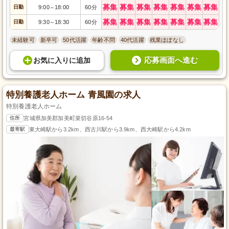
募集
募集
募集
募集
募集
募集
募集
日勤
9:00
18:00
60分
～
募集
募集
募集
募集
募集
募集
募集
日勤
9:30
18:30
60分
～
未経験可
新卒可
50代活躍
年齢不問
40代活躍
残業ほぼなし
応募画面へ進む
お気に入り
に
追加
特別養護老人ホーム 青風園の求人
特別養護老人ホーム
住所
宮城県加美郡加美町菜切谷原16-54
最寄駅
東大崎駅から3.2km、西古川駅から3.9km、西大崎駅から4.2km