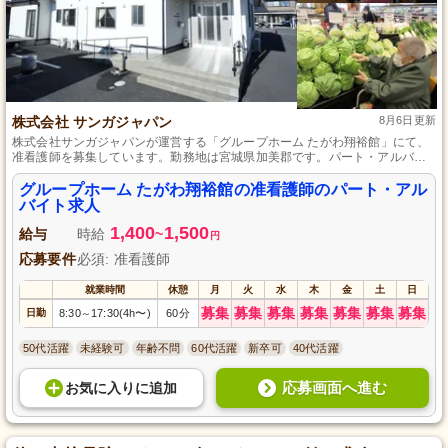
株式会社 サンガジャパン
8月6日更新
株式会社サンガジャパンが運営する「グループホーム たがわ翔裕館」にて、
准看護師を募集しています。勤務地は宮城県加美郡です。パート・アルバイ
トの雇用形態で、地域密着型の医療サービスを提供する環境で働きません
か？あなたのスキルと情熱を活かし、私たちと共に地域の健康を支えましょ
グループホーム たがわ翔裕館の准看護師のパート・アル
う。興味を持った方はぜひご応募ください。
バイト求人
1,400
1,500
給与
時給
~
円
応募要件
必須: 准看護師
就業時間
休憩
月
火
水
木
金
土
日
募集
募集
募集
募集
募集
募集
募集
日勤
8:30
17:30(4h〜)
60分
～
50代活躍
未経験可
年齢不問
60代活躍
新卒可
40代活躍
応募画面へ進む
お気に入り
に
追加