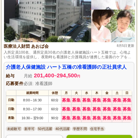
医療法人財団 あおば会
8月5日更新
入所定員100名、通所定員30名の介護老人保健施設ハート五橋では、心地よ
い生活環境を提供し、夜勤時も看護師と介護職員が連携した最善のケアを提
供。初めての方でも先輩が3～6ヶ月間サポートするので安心して働けます。
介護老人保健施設 ハート五橋の准看護師の正社員求人
201,400
294,500
給与
月給
~
円
応募要件
必須: 准看護師
就業時間
休憩
月
火
水
木
金
土
日
募集
募集
募集
募集
募集
募集
募集
日勤
8:00
16:30
60分
～
募集
募集
募集
募集
募集
募集
募集
日勤
8:30
17:00
60分
～
募集
募集
募集
募集
募集
募集
募集
夜勤
16:30
翌9:00
90分
～
未経験可
新卒可
50代活躍
40代活躍
学歴不問
住宅手当