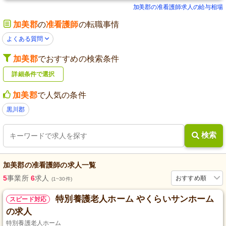
加美郡の准看護師求人の給与相場
加美郡
の
准看護師
の転職事情
よくある質問
加美郡
でおすすめの検索条件
詳細条件で選択
加美郡
で人気の条件
黒川郡
検索
加美郡
の
准看護師
の求人一覧
5
事業所
6
求人
おすすめ順
(1~30件)
特別養護老人ホーム やくらいサンホーム
スピード対応
の求人
特別養護老人ホーム