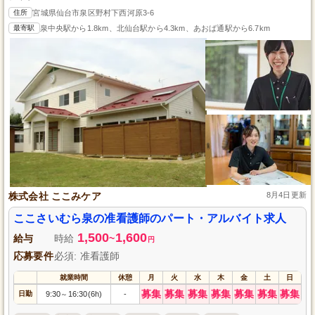
住所
宮城県仙台市泉区野村下西河原3-6
最寄駅
泉中央駅から1.8km、北仙台駅から4.3km、あおば通駅から6.7km
株式会社 ここみケア
8月4日更新
ここさいむら泉の准看護師のパート・アルバイト求人
1,500
1,600
給与
時給
~
円
応募要件
必須: 准看護師
就業時間
休憩
月
火
水
木
金
土
日
募集
募集
募集
募集
募集
募集
募集
日勤
9:30
16:30(6h)
-
～