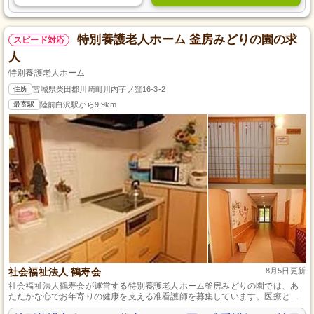
特別養護老人ホーム 釜房みどりの園の求
スピード対応
人
特別養護老人ホーム
住所
宮城県柴田郡川崎町川内芋ノ窪16-3-2
最寄駅
陸前白沢駅から9.9km
社会福祉法人 鶴寿会
8月5日更新
社会福祉法人鶴寿会が運営する特別養護老人ホーム釜房みどりの園では、あ
たたかな心でお年寄りの健康を支える准看護師を募集しています。医療と介
護の両面で地域に貢献する環境で、リハビリテーションを担当しながら専門