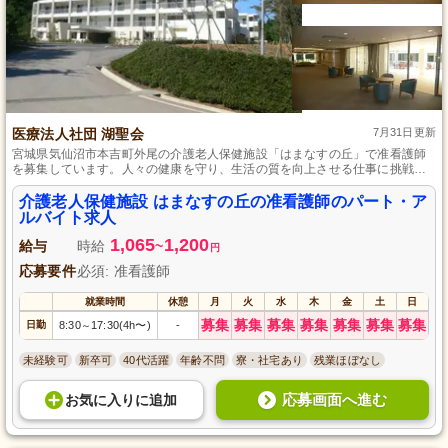
医療法人社団 湖聖会
7月31日更新
宮城県気仙沼市本吉町外尾の介護老人保健施設「はまなすの丘」で准看護師
を募集しています。人々の健康を守り、生活の質を向上させる仕事に挑戦し
ませんか？未経験者も歓迎します。また、一人ひとりのステップアップをサ
ポートする環境も整っています。パート・アルバイトからスタートし、将来
介護老人保健施設 はまなすの丘の准看護師のパート・ア
的なキャリアアップも目指せます。地域に根ざした温かい職場で、ご利用者
ルバイト求人
様に寄り添ったケアを提供してください。
1,065
1,200
給与
時給
~
円
応募要件
必須: 准看護師
就業時間
休憩
月
火
水
木
金
土
日
募集
募集
募集
募集
募集
募集
募集
日勤
8:30
17:30(4h〜)
-
～
未経験可
新卒可
40代活躍
年齢不問
寮・社宅あり
残業ほぼなし
応募画面へ進む
お気に入り
に
追加