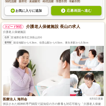
50代活躍
新卒可
未経験可
40代活躍
学歴不問
年齢不問
応募画面へ進む
お気に入り
に
追加
介護老人保健施設 長山の求人
スピード対応
介護老人保健施設
住所
宮城県石巻市広渕長山200
最寄駅
前谷地駅から4.3km、佳景山駅から4.5km、東矢本駅から5.5km
医療法人 海邦会
8月5日更新
併設された精神科専門病院で認知症の方の療養も対応可能な「介護老人保健