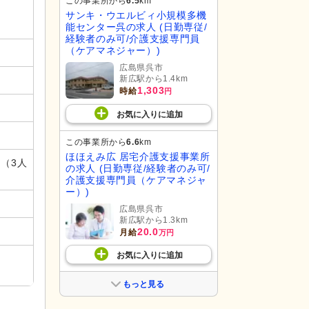
この事業所から
6.5
km
サンキ・ウエルビィ小規模多機
能センター呉の求人 (日勤専従/
経験者のみ可/介護支援専門員
（ケアマネジャー）)
広島県呉市
新広駅から1.4km
1,303
時給
円
お気に入り
に
追加
この事業所から
6.6
km
ほほえみ広 居宅介護支援事業所
 （3人
の求人 (日勤専従/経験者のみ可/
介護支援専門員（ケアマネジャ
ー）)
広島県呉市
新広駅から1.3km
20.0
月給
万円
お気に入り
に
追加
もっと見る