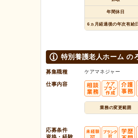
年間休日
6ヵ月経過
後の年次
有給
特別養護老人ホーム の
募集職種
ケアマネジャー
仕事内容
業務の変更範囲
応募条件
資格・経験