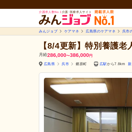
介護求人数No.1
介護･医療求人サイト
みんジョブ
ケアマネ
広島県のケアマネ
呉市
【8/4更新】特別養護老
月給
286,000
386,000
〜
円
広島県
呉市
郷原町
広駅
から7.8km
新