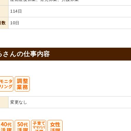
114日
日数
10日
ろさんの
仕事内容
変更なし