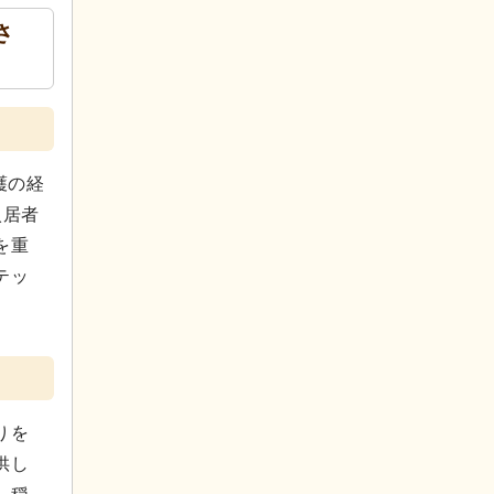
さ
護の経
入居者
を重
テッ
りを
供し