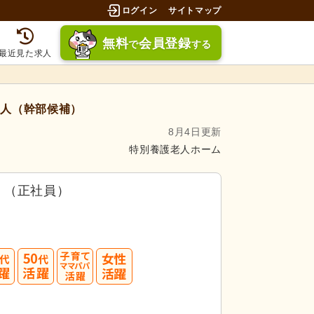
ログイン
サイトマップ
無料
会員登録
で
する
最近見た求人
人（幹部候補）
8月4日更新
特別養護老人ホーム
）（正社員）
募してみましょう！
40
50
3.5件」
の
求人に応募しています！