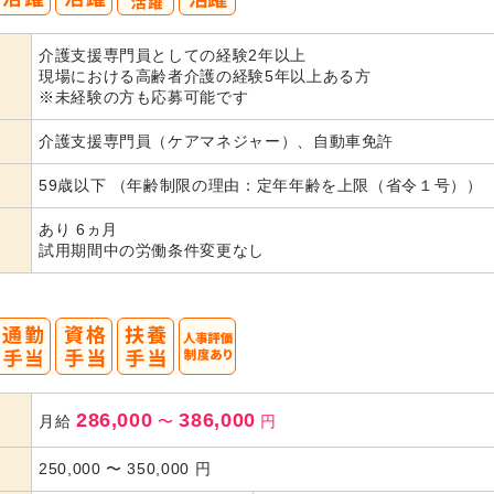
40
50
介護支援専門員としての経験2年以上
代活躍
現場における高齢者介護の経験5年以上ある方
※未経験の方も応募可能です
介護支援専門員（ケアマネジャー）、自動車免許
59歳以下 （年齢制限の理由：定年年齢を上限（省令１号））
あり 6ヵ月
試用期間中の労働条件変更なし
286,000
386,000
月給
〜
円
250,000
〜
350,000
円