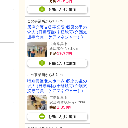
26.5
月給
万円
お気に入り
に
追加
この事業所から
1.1
km
居宅介護支援事業所 郷原の里の
求人 (日勤専従/未経験可/介護支
援専門員（ケアマネジャー）)
広島県呉市
新広駅から7.1km
19.7
月給
万円
お気に入り
に
追加
この事業所から
2.3
km
特別養護老人ホーム 郷原の里の
求人 (日勤専従/未経験可/介護支
援専門員（ケアマネジャー）)
広島県呉市
安芸阿賀駅から7.2km
1,350
時給
円
お気に入り
に
追加