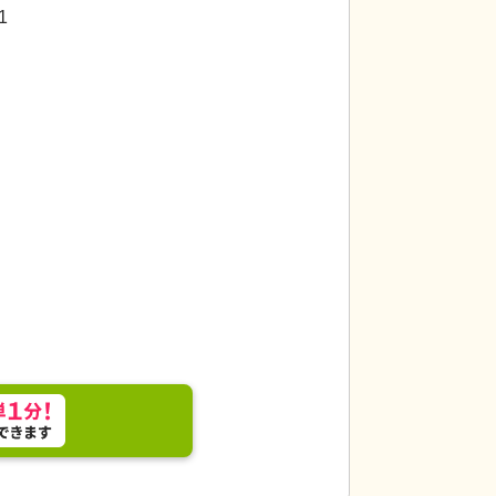
代活躍
1
応募画面
進む
へ
お気に入り
に
追加