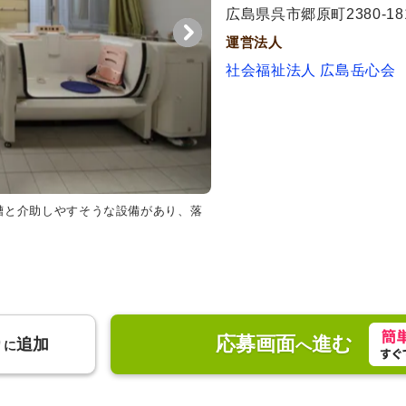
代活躍
広島県呉市郷原町2380-18
運営法人
社会福祉法人 広島岳心会
槽と介助しやすそうな設備があり、落
応募画面
進む
り
追加
へ
に