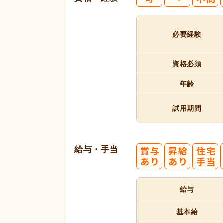
代活躍
必要経験
資格必須
年齢
試用期間
給与・手当
給与
基本給