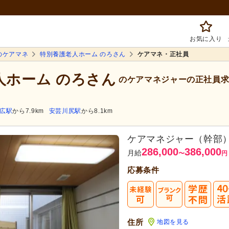
お気に入り
のケアマネ
特別養護老人ホーム のろさん
ケアマネ・正社員
人ホーム のろさん
のケアマネジャーの正社員求
広駅
から7.9km
安芸川尻駅
から8.1km
ケアマネジャー（幹部
286,000
386,000
月給
〜
円
応募条件
まずは応
転職成功者は
「平均
住所
地図を見る