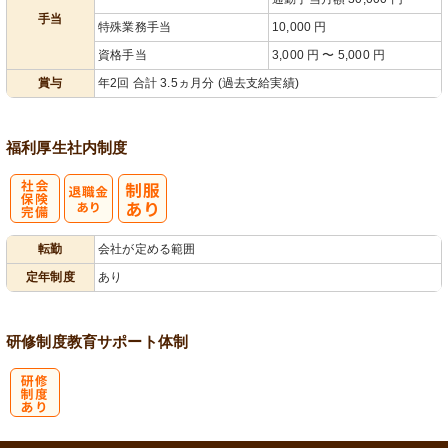
手当
特殊業務手当
10,000 円
資格手当
3,000 円 〜 5,000 円
賞与
年2回 合計 3.5ヵ月分 (過去支給実績)
福利厚生
社内制度
社
転勤
会社が定める範囲
会保険完備
定年制度
あり
研修制度
教育
サポート体制
研