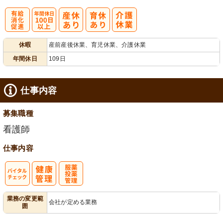
有
年間休日
休暇
産前産後休業、育児休業、介護休業
給消化促進
100日以上
年間休日
109日
仕事内容
募集職種
看護師
仕事内容
バイタルチェ
服薬・投薬管
業務の変更範
会社が定める業務
囲
ック
理