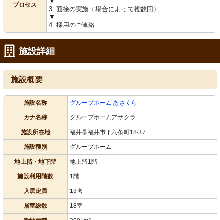
▼
プロセス
3. 面接の実施（場合によって複数回）
▼
4. 採用のご連絡
施設詳細
施設概要
施設名称
グループホーム あさくら
カナ名称
グループホームアサクラ
施設所在地
福井県福井市下六条町18-37
施設種別
グループホーム
地上階・地下階
地上階1階
施設利用階数
1階
入居定員
18名
居室総数
18室