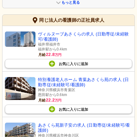
もっと見る
同じ法人の看護師の正社員求人
ヴィルヌーブあさくらの求人 (日勤専従/未経験
可/看護師)
福井県福井市
福井駅から0.4km
22.8
月給
万円
お気に入り
に
追加
特別養護老人ホーム 青葉あさくら苑の求人 (日
勤専従/未経験可/看護師)
神奈川県横浜市青葉区
恩田駅から0.6km
22.2
月給
万円
お気に入り
に
追加
あさくら苑新子安の求人 (日勤専従/未経験可/看
護師)
神奈川県横浜市神奈川区