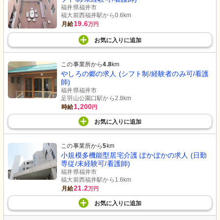
福井県福井市
福大前西福井駅から0.6km
19.6
月給
万円
お気に入り
に
追加
この事業所から
4.8
km
やしろの郷の求人 (シフト制/経験者のみ可/看護
師)
福井県福井市
足羽山公園口駅から2.8km
1,200
時給
円
お気に入り
に
追加
この事業所から
5
km
小規模多機能型居宅介護 ぽかぽかの求人 (日勤
専従/未経験可/看護師)
福井県福井市
福大前西福井駅から1.6km
21.2
月給
万円
お気に入り
に
追加