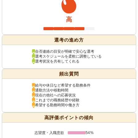
高
選考の進め方
合否連絡の目安が明確で安心な選考
選考スケジュールを柔軟に調整している
選考状況を共有してくれる
頻出質問
給与や休日など希望する勤務条件
通勤方法や移動時間
現在の他社への応募状況
これまでの職務経歴や経験
希望する勤務時間や働き方
高評価ポイントの傾向
志望度・入職意欲
54%