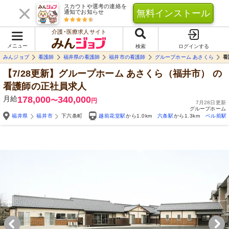
スカウトや選考の連絡を
無料インストール
通知でお知らせ
介護･医療求人サイト
メニュー
検索
ログインする
みんジョブ
看護師
福井県の看護師
福井市の看護師
グループホーム あさくら
看
【7/28更新】グループホーム あさくら（福井市）
の
看護師の正社員求人
月給
178,000
340,000
〜
円
7月28日更新
グループホーム
福井県
福井市
下六条町
越前花堂駅
から1.0km
六条駅
から1.3km
ベル前駅