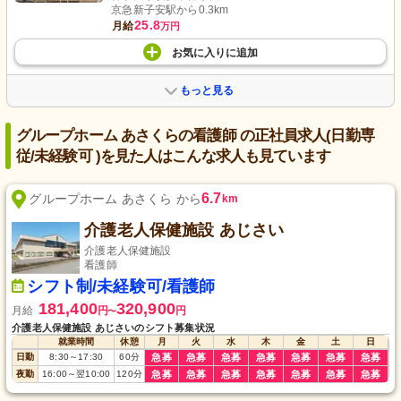
京急新子安駅から0.3km
25.8
月給
万円
お気に入り
に
追加
もっと見る
グループホーム あさくらの看護師 の正社員求人(日勤専
従/未経験可 )を見た人はこんな求人も見ています
6.7
グループホーム あさくら から
km
介護老人保健施設 あじさい
介護老人保健施設
看護師
シフト制/未経験可/看護師
181,400
320,900
月給
円
円
〜
介護老人保健施設 あじさいのシフト募集状況
就業時間
休憩
月
火
水
木
金
土
日
日勤
8:30
～
17:30
60
分
急募
急募
急募
急募
急募
急募
急募
夜勤
16:00
～
翌10:00
120
分
急募
急募
急募
急募
急募
急募
急募