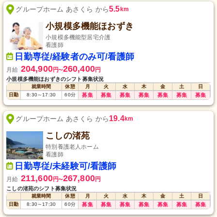
5.5
グループホーム あさくら から
km
小規模多機能ほおずき
小規模多機能型居宅介護
看護師
日勤専従/経験者のみ可/看護師
204,900
260,400
月給
円
円
〜
小規模多機能ほおずきのシフト募集状況
就業時間
休憩
月
火
水
木
金
土
日
日勤
8:30
～
17:30
60
分
募集
募集
募集
募集
募集
募集
募集
19.4
グループホーム あさくら から
km
こしの渚苑
特別養護老人ホーム
看護師
日勤専従/未経験可/看護師
211,600
267,800
月給
円
円
〜
こしの渚苑のシフト募集状況
就業時間
休憩
月
火
水
木
金
土
日
日勤
8:30
～
17:30
60
分
募集
募集
募集
募集
募集
募集
募集