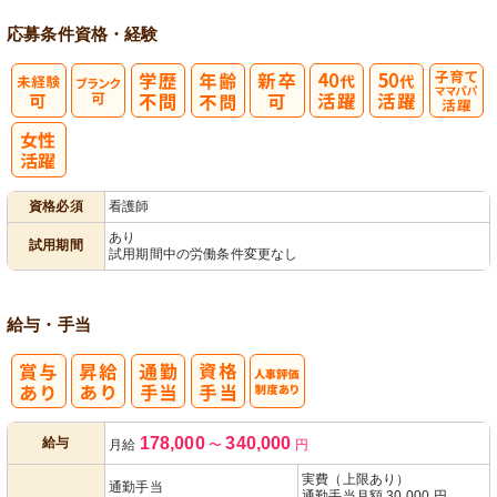
応募条件
資格・経験
子育てママパ
パ活躍
資格必須
看護師
あり
試用期間
試用期間中の労働条件変更なし
給与・手当
人事評価制度
178,000
340,000
給与
月給
〜
円
あり
実費（上限あり）
通勤手当
通勤手当月額 30,000 円