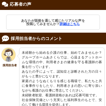
応募者の声
修制度あり
あなたが面接を通して感じたリアルな声を
投稿してみませんか？
詳細はこちら
採用担当者からのコメント
未経験から始める介護の仕事、始めてみませんか？
グループホームあさくらでは、心温まるアットホー
ムな環境の中、利用者さまの健康を守る看護師の募
採用担当者
集を行っています。

あなたの手によって、認知症と診断された方の日々
がもっと豊かになります。

家庭のようなぬくもりを感じる職場で、私たちと共
に食事作りをしたり、利用者さまの思いに寄り添い
ながら看護のお仕事に専念してください。

未経験者歓迎、看護師資格があれば応募可能です。

社会保険完備という充実した福利厚生のもとで、安
心して働ける環境を提供します。
