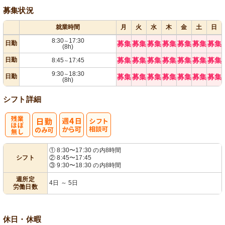
募集状況
就業時間
月
火
水
木
金
土
日
8:30
17:30
～
日勤
募集
募集
募集
募集
募集
募集
募集
(8h)
日勤
募集
募集
募集
募集
募集
募集
募集
8:45
17:45
～
9:30
18:30
～
日勤
募集
募集
募集
募集
募集
募集
募集
(8h)
シフト詳細
残
週
シ
① 8:30〜17:30 の内8時間
シフト
② 8:45〜17:45
業ほぼなし
4日から可
フト相談可
③ 9:30〜18:30 の内8時間
週所定
4日 ～ 5日
労働日数
休日・休暇