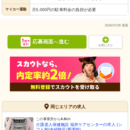
マイカー通勤
月5,000円の駐車料金の負担が必要
2026/07/28 更新
応募画面
進む
へ
お気に入り
同じエリアの求人
この事業所から
4.6
km
介護老人保健施設 福井ケアセンターの求人 (シ
フト制/未経験可/看護師)