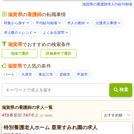
滋賀県の看護師求人の給与相場
滋賀県
の
看護師
の転職事情
特集から探す
平均給与相場
求人の動向
介護求人事情
求人数のトレンド
よくある質問
滋賀県
でおすすめの検索条件
地域で選択
詳細条件で選択
滋賀県
で人気の条件
パート
大津市
東近江市
彦根市
甲賀市
検索
滋賀県
の
看護師
の求人一覧
473
事業所
747
求人
おすすめ順
(1~30件)
特別養護老人ホーム 栗東すみれ園の求人