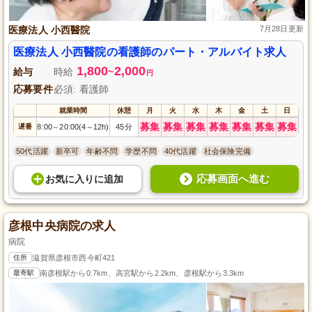
医療法人 小西醫院
7月28日更新
医療法人 小西醫院の看護師のパート・アルバイト求人
1,800
2,000
給与
時給
~
円
応募要件
必須: 看護師
就業時間
休憩
月
火
水
木
金
土
日
募集
募集
募集
募集
募集
募集
募集
遅番
8:00
20:00(4
12h)
45分
～
～
50代活躍
新卒可
年齢不問
学歴不問
40代活躍
社会保険完備
応募画面へ進む
お気に入り
に
追加
彦根中央病院の求人
病院
住所
滋賀県彦根市西今町421
最寄駅
南彦根駅から0.7km、高宮駅から2.2km、彦根駅から3.3km