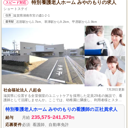
特別養護老人ホーム みやのもりの求人
スピード対応
ショートステイ
住所
滋賀県湖南市宮の森1-2-1
最寄駅
石部駅から1.7km、草津駅から9.2km、甲西駅から1.9km
社会福祉法人 八起会
7月28日更新
滋賀県に位置する全室個室のユニットケアを採用した定員29名の施設で、看
護師として活躍しませんか。ここでは、幼稚園に隣接し、利用者様とスタッ
フが子どもたちの元気な声に癒される温かい雰囲気の中で働けます。看護師
の資格があれば、介護施設未経験でも指導と研修で成長でき、有給消化推奨
特別養護老人ホーム みやのもりの看護師の正社員求人
でプライベートも大切にできる環境です。
235,575
241,570
給与
月給
~
円
応募要件
必須: 看護師、自動車免許