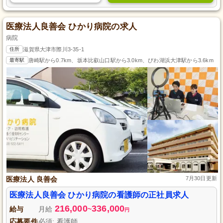
医療法人良善会 ひかり病院の求人
病院
住所
滋賀県大津市際川3-35-1
最寄駅
唐崎駅から0.7km、坂本比叡山口駅から3.0km、びわ湖浜大津駅から3.6km
医療法人 良善会
7月30日更新
医療法人良善会 ひかり病院の看護師の正社員求人
216,000
336,000
給与
月給
~
円
応募要件
必須: 看護師