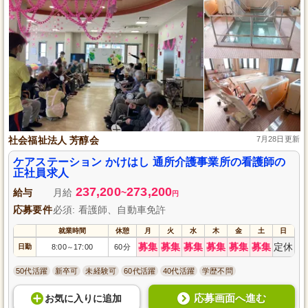
社会福祉法人 芳醇会
7月28日更新
ケアステーション かけはし 通所介護事業所の看護師の
正社員求人
237,200
273,200
給与
月給
~
円
応募要件
必須: 看護師、自動車免許
就業時間
休憩
月
火
水
木
金
土
日
募集
募集
募集
募集
募集
募集
定休
日勤
8:00
17:00
60分
～
50代活躍
新卒可
未経験可
60代活躍
40代活躍
学歴不問
応募画面へ進む
お気に入り
に
追加