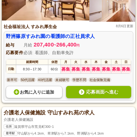
社会福祉法人 すみれ厚生会
8月6日更新
野洲篠原すみれ園の看護師の正社員求人
207,400
266,400
給与
月給
~
円
応募要件
必須: 看護師、自動車免許
就業時間
休憩
月
火
水
木
金
土
日
募集
募集
募集
募集
募集
募集
募集
日勤
8:30
17:30
60分
～
新卒可
50代活躍
40代活躍
未経験可
学歴不問
社会保険完備
応募画面へ進む
お気に入り
に
追加
介護老人保健施設 守山すみれ苑の求人
介護老人保健施設
住所
滋賀県守山市荒見町300-1
最寄駅
守山駅から4.1km、草津駅から7.1km、野洲駅から4.1km