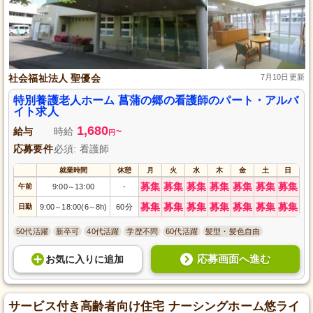
社会福祉法人 聖優会
7月10日更新
特別養護老人ホーム 菖蒲の郷の看護師のパート・アルバ
イト求人
1,680
給与
時給
~
円
応募要件
必須: 看護師
就業時間
休憩
月
火
水
木
金
土
日
募集
募集
募集
募集
募集
募集
募集
午前
9:00
13:00
-
～
募集
募集
募集
募集
募集
募集
募集
日勤
9:00
18:00(6
8h)
60分
～
～
50代活躍
新卒可
40代活躍
学歴不問
60代活躍
髪型・髪色自由
応募画面へ進む
お気に入り
に
追加
サービス付き高齢者向け住宅 ナーシングホーム悠ライ