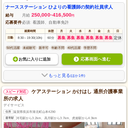
ナースステーション ひよりの看護師の契約社員求人
250,000
416,500
給与
月給
~
円
応募要件
必須: 看護師、自動車免許
就業時間
休憩
月
火
水
木
金
土
日
募集
募集
募集
募集
募集
募集
定休
日勤
8:30
19:30(10h)
60分
～
50代活躍
未経験可
新卒可
年齢不問
40代活躍
学歴不問
応募画面へ進む
お気に入り
に
追加
もっと見る
(ほか1件)
ケアステーション かけはし 通所介護事業
スピード対応
所の求人
デイサービス
住所
滋賀県長浜市湖北町山本4290
最寄駅
河毛駅から3.2km、高月駅から3.7km、虎姫駅から4.3km