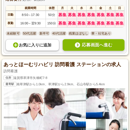
就業時間
休憩
月
火
水
木
金
土
日
募集
募集
募集
募集
募集
募集
募集
日勤
8:50
17:30
50分
～
募集
募集
募集
募集
募集
募集
募集
夜勤
16:00
翌9:30
150分
～
未経験可
50代活躍
新卒可
40代活躍
残業ほぼなし
寮・社宅あり
応募画面へ進む
お気に入り
に
追加
あっとほーむリハビリ 訪問看護 ステーションの求人
訪問看護
住所
滋賀県草津市矢橋町7-8
最寄駅
南草津駅から1.0km、草津駅から2.9km、石山寺駅から5.4km