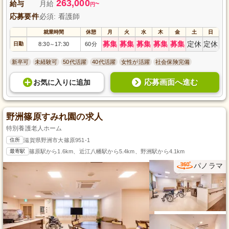
263,000
給与
月給
~
円
応募要件
必須: 看護師
就業時間
休憩
月
火
水
木
金
土
日
募集
募集
募集
募集
募集
定休
定休
日勤
8:30
17:30
60分
～
新卒可
未経験可
50代活躍
40代活躍
女性が活躍
社会保険完備
応募画面へ進む
お気に入り
に
追加
野洲篠原すみれ園の求人
特別養護老人ホーム
住所
滋賀県野洲市大篠原951-1
最寄駅
篠原駅から1.6km、近江八幡駅から5.4km、野洲駅から4.1km
パノラマ