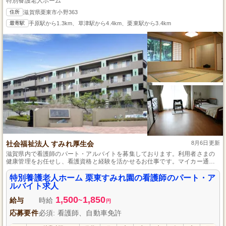
特別養護老人ホーム
住所
滋賀県栗東市小野363
最寄駅
手原駅から1.3km、草津駅から4.4km、栗東駅から3.4km
社会福祉法人 すみれ厚生会
8月6日更新
滋賀県内で看護師のパート・アルバイトを募集しております。利用者さまの
健康管理をお任せし、看護資格と経験を活かせるお仕事です。マイカー通勤
可で無料駐車場も完備しているため、通勤のストレスがありません。また、
残業がなく、プライベートとの両立がしやすい環境です。
特別養護老人ホーム 栗東すみれ園の看護師のパート・ア
ルバイト求人
1,500
1,850
給与
時給
~
円
応募要件
必須: 看護師、自動車免許