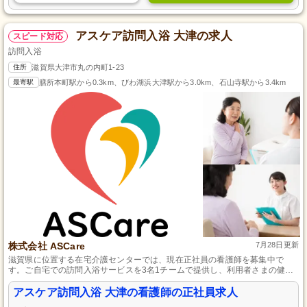
アスケア訪問入浴 大津の求人
スピード対応
訪問入浴
住所
滋賀県大津市丸の内町1-23
最寄駅
膳所本町駅から0.3km、びわ湖浜大津駅から3.0km、石山寺駅から3.4km
株式会社 ASCare
7月28日更新
滋賀県に位置する在宅介護センターでは、現在正社員の看護師を募集中で
す。ご自宅での訪問入浴サービスを3名1チームで提供し、利用者さまの健康
チェックやサポートを担当していただきます。経験がない方やブランクがあ
る方でも問題ありません。不安な点があれば、先輩スタッフがしっかりサポ
アスケア訪問入浴 大津の看護師の正社員求人
ートするので安心してスタートできます。