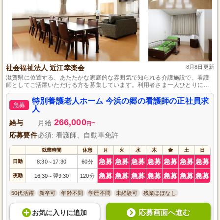
社会福祉法人 近江幸楽会
8月8日更新
滋賀県に位置する、あたたかな家庭的な雰囲気で知られる介護施設で、看護
師としてご活躍いただける方を募集しています。利用者さま一人ひとりに寄
り添ったケアを大切にし、少人数制でのユニットケアに力を入れておりま
す。日常の看護業務に加え、介護スタッフと協力し、利用者さまの健康管理
特別養護老人ホーム 今浜の郷の看護師の正社員求
急募
や安心できる生活のサポートを行ってください。笑顔あふれる職場で、資格
人
と経験を活かしたやりがいのある仕事を始めませんか。
266,000
給与
月給
~
円
応募要件
必須: 看護師、自動車免許
就業時間
休憩
月
火
水
木
金
土
日
急募
急募
急募
急募
急募
急募
急募
日勤
8:30
17:30
60分
～
急募
急募
急募
急募
急募
急募
急募
夜勤
16:30
翌9:30
120分
～
50代活躍
新卒可
年齢不問
学歴不問
未経験可
残業ほぼなし
応募画面へ進む
お気に入り
に
追加