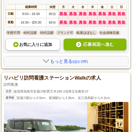
就業時間
休憩
月
火
水
木
金
土
日
募集
募集
募集
募集
募集
募集
募集
日勤
9:00
18:00
60分
～
募集
募集
募集
募集
募集
募集
募集
夜勤
16:30
翌9:30
60分
～
学歴不問
40代活躍
50代活躍
ブランク可
残業ほぼなし
社会保険完備
応募画面へ進む
お気に入り
に
追加
もっと見る
(ほか2件)
リハビリ訪問看護ステーションWalkの求人
訪問看護
住所
滋賀県高島市安曇川町西万木189-3花寿文化教室1F
最寄駅
安曇川駅から0.5km、新旭駅から3.3km、近江高島駅から4.1km