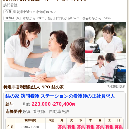
訪問看護
住所
滋賀県東近江市小倉町1975-2
最寄駅
八日市駅から8.3km、新八日市駅から8.5km、長谷野駅から8.5km
特定非営利活動法人 NPO 結の家
7月28日更新
結の家 訪問看護 ステーションの看護師の正社員求人
223,000
270,400
給与
月給
~
円
応募要件
必須: 看護師、自動車免許
就業時間
休憩
月
火
水
木
金
土
日
募集
募集
募集
募集
募集
募集
募集
午前
8:30
12:30
-
～