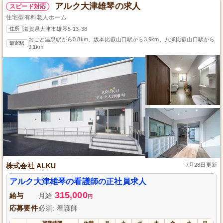
アルク大津雄琴の求人
スピード対応
住宅型有料老人ホーム
住所
滋賀県大津市雄琴5-13-38
おごと温泉駅から0.8km、坂本比叡山口駅から3.9km、八瀬比叡山口駅から
最寄駅
9.1km
株式会社 ALKU
7月28日更新
アルク大津雄琴の看護師の正社員求人
315,000
給与
月給
円
応募要件
必須: 看護師