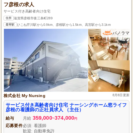
フ彦根の求人
サービス付き高齢者向け住宅
住所
滋賀県彦根市後三条町289
最寄駅
ひこね芹川駅から0.9km、彦根駅から1.5km、高宮駅から3.1km
パノラマ
株式会社 My Nursing
8月8日更新
サービス付き高齢者向け住宅 ナーシングホーム悠ライフ
彦根の看護師の正社員求人 （主任）
359,000
374,000
給与
月給
~
円
応募要件
必須: 看護師
歓迎: 自動車免許