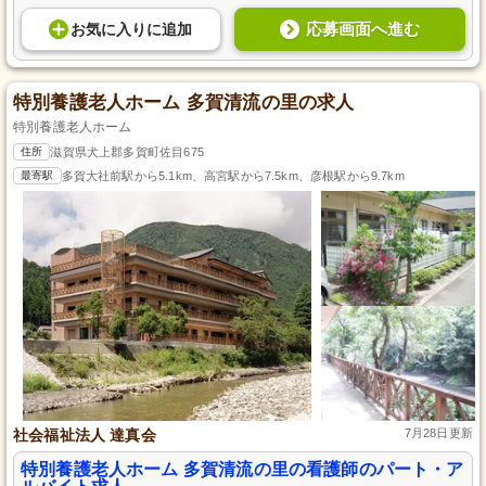
応募画面へ進む
お気に入り
に
追加
特別養護老人ホーム 多賀清流の里の求人
特別養護老人ホーム
住所
滋賀県犬上郡多賀町佐目675
最寄駅
多賀大社前駅から5.1km、高宮駅から7.5km、彦根駅から9.7km
社会福祉法人 達真会
7月28日更新
特別養護老人ホーム 多賀清流の里の看護師のパート・ア