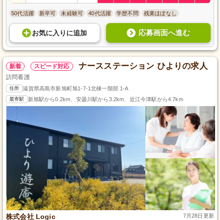
50代活躍
新卒可
未経験可
40代活躍
学歴不問
残業ほぼなし
応募画面へ進む
お気に入り
に
追加
ナースステーション ひよりの求人
新着
スピード対応
訪問看護
住所
滋賀県高島市新旭町旭1-7-1北棟一階部 1-A
最寄駅
新旭駅から0.2km、安曇川駅から3.2km、近江今津駅から4.7km
株式会社 Logic
7月28日更新