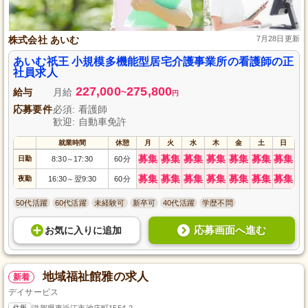
株式会社 あいむ
7月28日更新
あいむ祇王 小規模多機能型居宅介護事業所の看護師の正
社員求人
227,000
275,800
給与
月給
~
円
応募要件
必須: 看護師
歓迎: 自動車免許
就業時間
休憩
月
火
水
木
金
土
日
募集
募集
募集
募集
募集
募集
募集
日勤
8:30
17:30
60分
～
募集
募集
募集
募集
募集
募集
募集
夜勤
16:30
翌9:30
60分
～
50代活躍
60代活躍
未経験可
新卒可
40代活躍
学歴不問
応募画面へ進む
お気に入り
に
追加
地域福祉館雅の求人
新着
デイサービス
住所
滋賀県東近江市池庄町1554-2