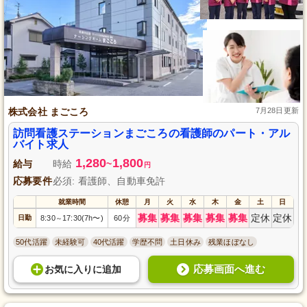
株式会社 まごころ
7月28日更新
訪問看護ステーションまごころの看護師のパート・アル
バイト求人
1,280
1,800
給与
時給
~
円
応募要件
必須: 看護師、自動車免許
就業時間
休憩
月
火
水
木
金
土
日
募集
募集
募集
募集
募集
定休
定休
日勤
8:30
17:30(7h〜)
60分
～
50代活躍
未経験可
40代活躍
学歴不問
土日休み
残業ほぼなし
応募画面へ進む
お気に入り
に
追加