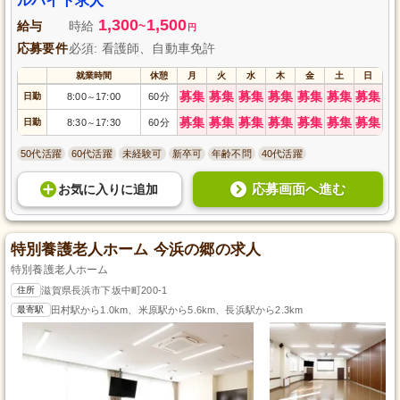
ルバイト求人
1,300
1,500
給与
時給
~
円
応募要件
必須: 看護師、自動車免許
就業時間
休憩
月
火
水
木
金
土
日
募集
募集
募集
募集
募集
募集
募集
日勤
8:00
17:00
60分
～
募集
募集
募集
募集
募集
募集
募集
日勤
8:30
17:30
60分
～
50代活躍
60代活躍
未経験可
新卒可
年齢不問
40代活躍
応募画面へ進む
お気に入り
に
追加
特別養護老人ホーム 今浜の郷の求人
特別養護老人ホーム
住所
滋賀県長浜市下坂中町200-1
最寄駅
田村駅から1.0km、米原駅から5.6km、長浜駅から2.3km