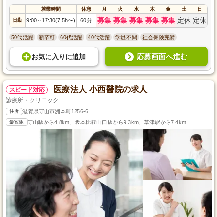
就業時間
休憩
月
火
水
木
金
土
日
募集
募集
募集
募集
募集
定休
定休
日勤
9:00
17:30(7.5h〜)
60分
～
50代活躍
新卒可
60代活躍
40代活躍
学歴不問
社会保険完備
応募画面へ進む
お気に入り
に
追加
医療法人 小西醫院の求人
スピード対応
診療所・クリニック
住所
滋賀県守山市洲本町1256-6
最寄駅
守山駅から4.8km、坂本比叡山口駅から9.3km、草津駅から7.4km