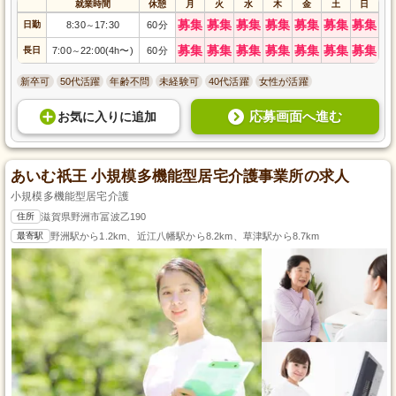
就業時間
休憩
月
火
水
木
金
土
日
募集
募集
募集
募集
募集
募集
募集
日勤
8:30
17:30
60分
～
募集
募集
募集
募集
募集
募集
募集
長日
7:00
22:00(4h〜)
60分
～
新卒可
50代活躍
年齢不問
未経験可
40代活躍
女性が活躍
応募画面へ進む
お気に入り
に
追加
あいむ祇王 小規模多機能型居宅介護事業所の求人
小規模多機能型居宅介護
住所
滋賀県野洲市冨波乙190
最寄駅
野洲駅から1.2km、近江八幡駅から8.2km、草津駅から8.7km