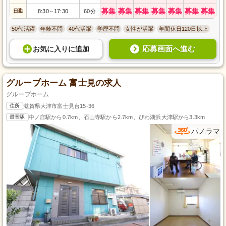
募集
募集
募集
募集
募集
募集
募集
日勤
8:30
17:30
60分
～
50代活躍
年齢不問
40代活躍
学歴不問
女性が活躍
年間休日120日以上
応募画面へ進む
お気に入り
に
追加
グループホーム 富士見の求人
グループホーム
住所
滋賀県大津市富士見台15-36
最寄駅
中ノ庄駅から0.7km、石山寺駅から2.7km、びわ湖浜大津駅から3.3km
パノラマ