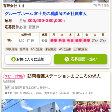
有限会社 ミキ
7月28日更新
グループホーム 富士見の看護師の正社員求人
300,000
380,000
給与
月給
~
円
応募要件
必須: 看護師
就業時間
休憩
月
火
水
木
金
土
日
募集
募集
募集
募集
募集
定休
定休
日勤
8:30
17:15
60分
～
50代活躍
新卒可
60代活躍
未経験可
40代活躍
土日祝休み
応募画面へ進む
お気に入り
に
追加
訪問看護ステーションまごころの求人
スピード対応
訪問看護
住所
滋賀県甲賀市水口町山3938-41
最寄駅
水口松尾駅から3.2km、貴生川駅から6.4km、水口駅から3.6km