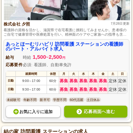
株式会社 夕照
7月28日更新
看護師の資格を活かし、滋賀県で在宅看護に挑戦してみませんか。患者様の
ご自宅で健康管理や医療処置を行い、精神面のケアやご家族への指導も含
め、多方面からサポートします。訪問看護の未経験者でも、先輩スタッフの
手厚いサポートがあるため、安心して成長できる環境がここにはあります。
あっとほーむリハビリ 訪問看護 ステーションの看護師
また、土日祝日が定休で、連休取得も可能なので、仕事とプライベートのバ
のパート・アルバイト求人
ランスも大切にできます。
1,500
2,500
給与
時給
~
円
応募要件
必須: 看護師、自動車免許
就業時間
休憩
月
火
水
木
金
土
日
募集
募集
募集
募集
募集
定休
定休
日勤
9:00
17:00
60分
～
募集
募集
募集
募集
募集
定休
定休
日勤
9:30
17:00
60分
～
未経験可
年齢不問
新卒可
学歴不問
60代活躍
土日休み
応募画面へ進む
お気に入り
に
追加
結の家 訪問看護 ステーションの求人