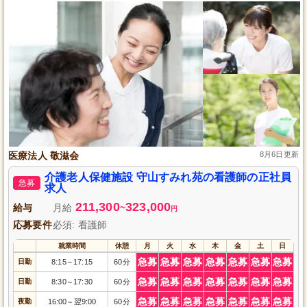
医療法人 敬滋会
8月6日更新
介護老人保健施設 守山すみれ苑の看護師の正社員
急募
求人
211,300
323,000
給与
月給
~
円
応募要件
必須: 看護師
就業時間
休憩
月
火
水
木
金
土
日
急募
急募
急募
急募
急募
急募
急募
日勤
8:15
17:15
60分
～
急募
急募
急募
急募
急募
急募
急募
日勤
8:30
17:30
60分
～
急募
急募
急募
急募
急募
急募
急募
夜勤
16:00
翌9:00
60分
～