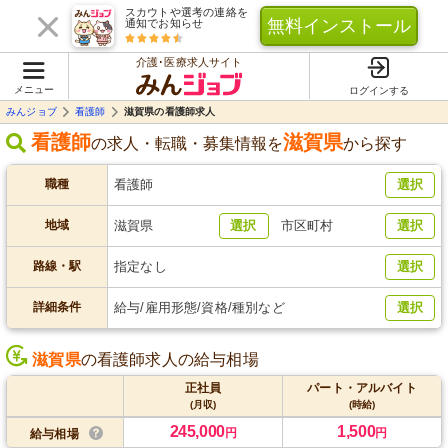
スカウトや選考の連絡を
無料インストール
通知でお知らせ
介護･医療求人サイト
メニュー
ログインする
みんジョブ
看護師
滋賀県の看護師求人
看護師
滋賀県
の求人・転職・募集情報を
から探す
職種
看護師
選択
地域
滋賀県
選択
市区町村
選択
路線・駅
指定なし
選択
詳細条件
給与/雇用形態/資格/種別など
選択
滋賀県
の看護師求人の給与相場
正社員
パート・アルバイト
(月収)
(時給)
245,000
1,500
円
円
給与相場