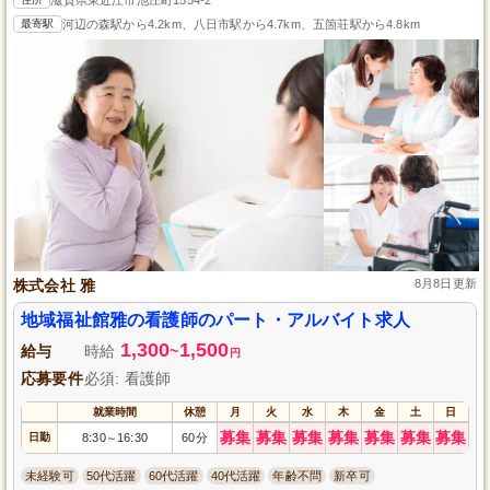
最寄駅
河辺の森駅から4.2km、八日市駅から4.7km、五箇荘駅から4.8km
株式会社 雅
8月8日更新
地域福祉館雅の看護師のパート・アルバイト求人
1,300
1,500
給与
時給
~
円
応募要件
必須: 看護師
就業時間
休憩
月
火
水
木
金
土
日
募集
募集
募集
募集
募集
募集
募集
日勤
8:30
16:30
60分
～
未経験可
50代活躍
60代活躍
40代活躍
年齢不問
新卒可