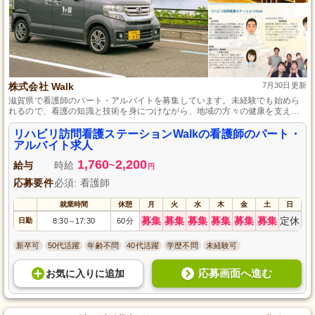
株式会社 Walk
7月30日更新
滋賀県で看護師のパート・アルバイトを募集しています。未経験でも始めら
れるので、看護の知識と技術を身につけながら、地域の方々の健康を支える
やりがいを感じることができます。勤務は都合に合わせて調整可能で、丁寧
な研修制度と経験豊富なスタッフによるサポート体制で成長を促します。プ
リハビリ訪問看護ステーションWalkの看護師のパート・
ライベートと仕事のバランスを大切にしたい方におすすめの環境です。
アルバイト求人
1,760
2,200
給与
時給
~
円
応募要件
必須: 看護師
就業時間
休憩
月
火
水
木
金
土
日
募集
募集
募集
募集
募集
募集
定休
日勤
8:30
17:30
60分
～
新卒可
50代活躍
年齢不問
40代活躍
学歴不問
未経験可
応募画面へ進む
お気に入り
に
追加