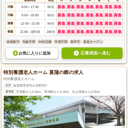
就業時間
休憩
月
火
水
木
金
土
日
募集
募集
募集
募集
募集
募集
募集
日勤
8:00
17:00
60分
～
募集
募集
募集
募集
募集
募集
募集
日勤
9:00
18:00
60分
～
募集
募集
募集
募集
募集
募集
募集
遅番
12:00
21:00
60分
～
募集
募集
募集
募集
募集
募集
募集
夜勤
21:00
翌8:00
180分
～
未経験可
年齢不問
40代活躍
学歴不問
新卒可
新規オープン
応募画面へ進む
お気に入り
に
追加
特別養護老人ホーム 菖蒲の郷の求人
特別養護老人ホーム
住所
滋賀県草津市山寺町837
最寄駅
手原駅から4.0km、草津駅から4.4km、石山寺駅から8.6km