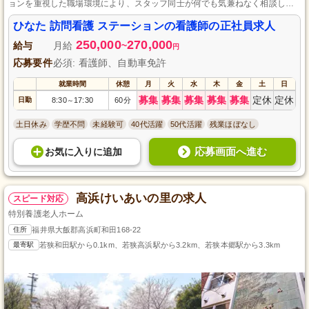
ョンを重視した職場環境により、スタッフ同士が何でも気兼ねなく相談し合
える風通しの良さが自慢です。未経験者もサポート体制が充実しており、資
格を活かして質の高い看護サービスを行うことができます。
ひなた 訪問看護 ステーションの看護師の正社員求人
250,000
270,000
給与
月給
~
円
応募要件
必須: 看護師、自動車免許
就業時間
休憩
月
火
水
木
金
土
日
募集
募集
募集
募集
募集
定休
定休
日勤
8:30
17:30
60分
～
土日休み
学歴不問
未経験可
40代活躍
50代活躍
残業ほぼなし
応募画面へ進む
お気に入り
に
追加
高浜けいあいの里の求人
スピード対応
特別養護老人ホーム
住所
福井県大飯郡高浜町和田168-22
最寄駅
若狭和田駅から0.1km、若狭高浜駅から3.2km、若狭本郷駅から3.3km