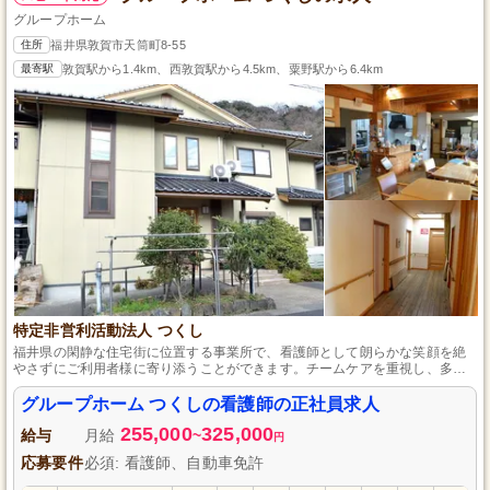
グループホーム
住所
福井県敦賀市天筒町8-55
最寄駅
敦賀駅から1.4km、西敦賀駅から4.5km、粟野駅から6.4km
特定非営利活動法人 つくし
福井県の閑静な住宅街に位置する事業所で、看護師として朗らかな笑顔を絶
やさずにご利用者様に寄り添うことができます。チームケアを重視し、多様
なスタッフが互いに協力しあうため、部署を超えた質問や相談が気軽にでき
る環境です。看護師としての資格と自動車免許をお持ちの方を募集中で、実
グループホーム つくしの看護師の正社員求人
務経験がない方も一人前になるまで丁寧に指導しますので、安心してスキル
255,000
325,000
アップが目指せます。
給与
月給
~
円
応募要件
必須: 看護師、自動車免許