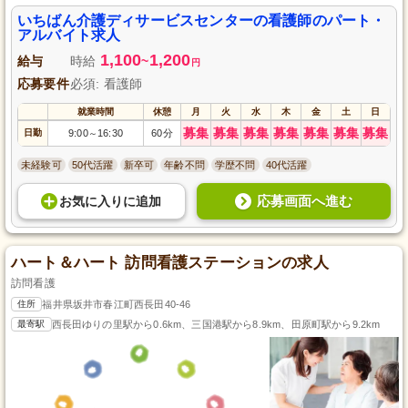
ふれあい」を大切にし、利用者様の豊かな生活を支援することに力を入れて
おります。シフトは相談に応じて柔軟に調整可能で、育児休暇や介護休暇も
いちばん介護ディサービスセンターの看護師のパート・
充実しており、家庭を大切にしながら働ける環境です。また、スタッフ間の
アルバイト求人
助け合いの文化もあり、一緒にスキルアップを目指せる研修制度や資格取得
1,100
1,200
支援制度が整っています。
給与
時給
~
円
応募要件
必須: 看護師
就業時間
休憩
月
火
水
木
金
土
日
募集
募集
募集
募集
募集
募集
募集
日勤
9:00
16:30
60分
～
未経験可
50代活躍
新卒可
年齢不問
学歴不問
40代活躍
応募画面へ進む
お気に入り
に
追加
ハート＆ハート 訪問看護ステーションの求人
訪問看護
住所
福井県坂井市春江町西長田40-46
最寄駅
西長田ゆりの里駅から0.6km、三国港駅から8.9km、田原町駅から9.2km