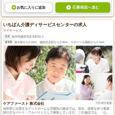
応募画面へ進む
お気に入り
に
追加
いちばん介護ディサービスセンターの求人
デイサービス
住所
福井県越前市瓜生町31-1
最寄駅
家久駅から0.6km、越前武生駅から2.3km、スポーツ公園駅から1.1km
ケアファースト 株式会社
7月28日更新
福井県に位置するアットホームな雰囲気の施設では、現在、資格を持つ看護
師の方をパート・アルバイトとして募集しています。この施設では、「心の