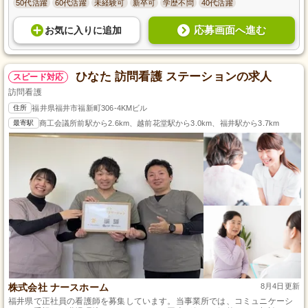
50代活躍
60代活躍
未経験可
新卒可
学歴不問
40代活躍
応募画面へ進む
お気に入り
に
追加
ひなた 訪問看護 ステーションの求人
スピード対応
訪問看護
住所
福井県福井市福新町306-4KMビル
最寄駅
商工会議所前駅から2.6km、越前花堂駅から3.0km、福井駅から3.7km
株式会社 ナースホーム
8月4日更新
福井県で正社員の看護師を募集しています。当事業所では、コミュニケーシ