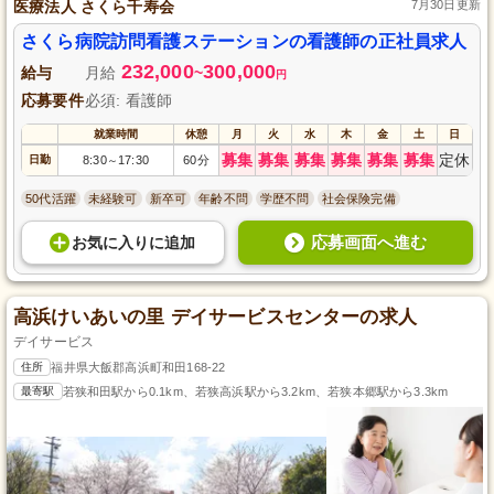
医療法人 さくら千寿会
7月30日更新
さくら病院訪問看護ステーションの看護師の正社員求人
232,000
300,000
給与
月給
~
円
応募要件
必須: 看護師
就業時間
休憩
月
火
水
木
金
土
日
募集
募集
募集
募集
募集
募集
定休
日勤
8:30
17:30
60分
～
50代活躍
未経験可
新卒可
年齢不問
学歴不問
社会保険完備
応募画面へ進む
お気に入り
に
追加
高浜けいあいの里 デイサービスセンターの求人
デイサービス
住所
福井県大飯郡高浜町和田168-22
最寄駅
若狭和田駅から0.1km、若狭高浜駅から3.2km、若狭本郷駅から3.3km