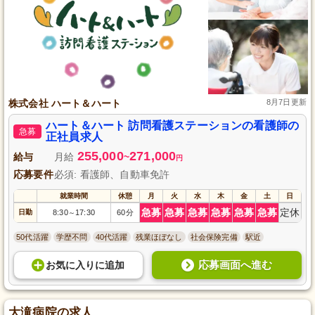
株式会社 ハート＆ハート
8月7日更新
ハート＆ハート 訪問看護ステーションの看護師の
急募
正社員求人
255,000
271,000
給与
月給
~
円
応募要件
必須: 看護師、自動車免許
就業時間
休憩
月
火
水
木
金
土
日
急募
急募
急募
急募
急募
急募
定休
日勤
8:30
17:30
60分
～
50代活躍
学歴不問
40代活躍
残業ほぼなし
社会保険完備
駅近
応募画面へ進む
お気に入り
に
追加
大滝病院の求人