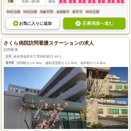
募集
募集
募集
募集
募集
募集
募集
日勤
9:00
18:00
60分
～
60代活躍
50代活躍
年齢不問
未経験可
新卒可
40代活躍
応募画面へ進む
お気に入り
に
追加
さくら病院訪問看護ステーションの求人
訪問看護
住所
福井県福井市下荒井町 第21-44-1
最寄駅
清明駅から0.3km、越前花堂駅から1.7km、福井駅から4.3km