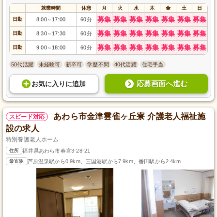
就業時間
休憩
月
火
水
木
金
土
日
募集
募集
募集
募集
募集
募集
募集
日勤
8:00
17:00
60分
～
募集
募集
募集
募集
募集
募集
募集
日勤
8:30
17:30
60分
～
募集
募集
募集
募集
募集
募集
募集
日勤
9:00
18:00
60分
～
50代活躍
未経験可
新卒可
学歴不問
40代活躍
住宅手当
応募画面へ進む
お気に入り
に
追加
あわら市金津雲雀ヶ丘寮 介護老人福祉施
スピード対応
設の求人
特別養護老人ホーム
住所
福井県あわら市春宮3-28-21
最寄駅
芦原温泉駅から0.9km、三国港駅から7.9km、番田駅から2.4km