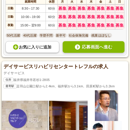
就業時間
休憩
月
火
水
木
金
土
日
募集
募集
募集
募集
募集
募集
募集
日勤
8:30
17:30
60分
～
募集
募集
募集
募集
募集
募集
募集
日勤
10:00
19:00
60分
～
募集
募集
募集
募集
募集
募集
募集
夜勤
15:00
翌9:00
60分
～
50代活躍
40代活躍
学歴不問
新卒可
社会保険完備
残業ほぼなし
応募画面へ進む
お気に入り
に
追加
デイサービスリハビリセンタートレフルの求人
デイサービス
住所
福井県福井市若杉1-2805
最寄駅
足羽山公園口駅から2.4km、福井駅から3.1km、田原町駅から3.2km