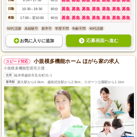
～
募集
募集
募集
募集
募集
募集
募集
日勤
10:30
19:30
60分
～
募集
募集
募集
募集
募集
募集
募集
夜勤
17:00
翌10:00
60分
～
50代活躍
未経験可
新卒可
学歴不問
年齢不問
40代活躍
応募画面へ進む
お気に入り
に
追加
小規模多機能ホーム ほがら家の求人
スピード対応
小規模多機能型居宅介護
住所
福井県越前市瓜生町31-1
最寄駅
家久駅から0.6km、越前武生駅から2.3km、スポーツ公園駅から1.1km