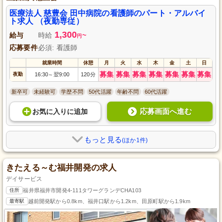
医療法人 慈豊会 田中病院の看護師のパート・アルバイ
ト求人 （夜勤専従）
1,300
給与
時給
~
円
応募要件
必須: 看護師
就業時間
休憩
月
火
水
木
金
土
日
募集
募集
募集
募集
募集
募集
募集
夜勤
16:30
翌9:00
120分
～
新卒可
未経験可
学歴不問
50代活躍
年齢不問
60代活躍
応募画面へ進む
お気に入り
に
追加
もっと見る
(ほか1件)
きたえる～む福井開発の求人
デイサービス
住所
福井県福井市開発4-111タワーグランデCHA103
最寄駅
越前開発駅から0.8km、福井口駅から1.2km、田原町駅から1.9km