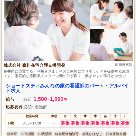
株式会社 森川在宅介護支援開発
8月5日更新
福井県に位置する、利用者さまとそのご家族に寄り添うケアを提供する施設
です。家庭的な雰囲気でスタッフ間の仲が良く、働きやすい環境が自慢で
す。看護師として、健康管理や機能訓練指導など様々な経験を積むことがで
きます。昇給・賞与の制度もあり、勤務日数や時間の相談にも柔軟に応じま
ショートスティみんなの家の看護師のパート・アルバイ
すので、安心して長く働けます。
ト求人
1,580
1,690
給与
時給
~
円
応募要件
必須: 看護師
就業時間
休憩
月
火
水
木
金
土
日
募集
募集
募集
募集
募集
募集
募集
日勤
8:30
17:30
-
～
新卒可
50代活躍
40代活躍
時短勤務相談可
残業ほぼなし
社会保険完備