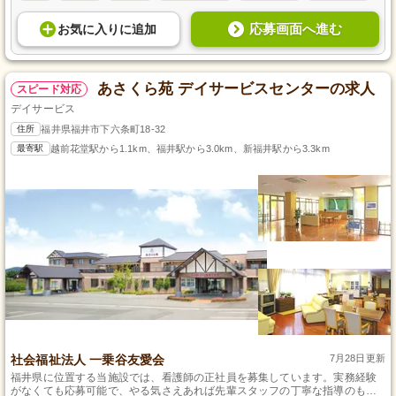
応募画面へ進む
お気に入り
に
追加
あさくら苑 デイサービスセンターの求人
スピード対応
デイサービス
住所
福井県福井市下六条町18-32
最寄駅
越前花堂駅から1.1km、福井駅から3.0km、新福井駅から3.3km
社会福祉法人 一乗谷友愛会
7月28日更新
福井県に位置する当施設では、看護師の正社員を募集しています。実務経験
がなくても応募可能で、やる気さえあれば先輩スタッフの丁寧な指導のも