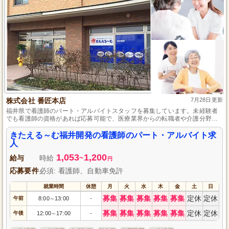
株式会社 番匠本店
7月28日更新
福井県で看護師のパート・アルバイトスタッフを募集しています。未経験者
でも看護師の資格があれば応募可能で、医療業界からの転職者や介護分野で
スキルアップを目指す方に最適です。土曜日の午後と日曜日・祝日は必ずお
休みで、お盆や年末年始もしっかり休めるため、家庭と仕事のバランスを保
きたえる～む福井開発の看護師のパート・アルバイト求
ちながら働ける環境を提供します。
人
1,053
1,200
給与
時給
~
円
応募要件
必須: 看護師、自動車免許
就業時間
休憩
月
火
水
木
金
土
日
募集
募集
募集
募集
募集
定休
定休
午前
8:00
13:00
-
～
募集
募集
募集
募集
募集
定休
定休
午後
12:00
17:00
-
～