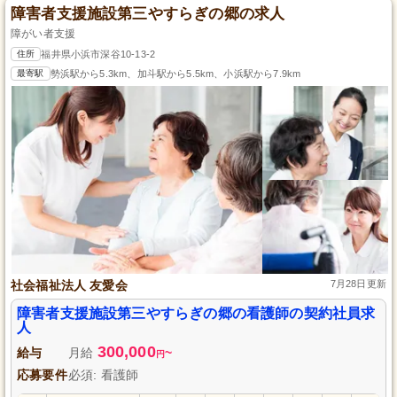
障害者支援施設第三やすらぎの郷の求人
障がい者支援
住所
福井県小浜市深谷10-13-2
最寄駅
勢浜駅から5.3km、加斗駅から5.5km、小浜駅から7.9km
社会福祉法人 友愛会
7月28日更新
障害者支援施設第三やすらぎの郷の看護師の契約社員求
人
300,000
給与
月給
~
円
応募要件
必須: 看護師