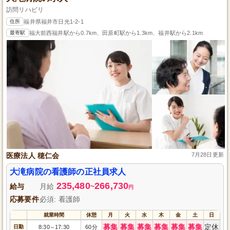
訪問リハビリ
住所
福井県福井市日光1-2-1
最寄駅
福大前西福井駅から0.7km、田原町駅から1.3km、福井駅から2.1km
医療法人 穂仁会
7月28日更新
大滝病院の看護師の正社員求人
235,480
266,730
給与
月給
~
円
応募要件
必須: 看護師
就業時間
休憩
月
火
水
木
金
土
日
募集
募集
募集
募集
募集
募集
定休
日勤
8:30
17:30
60分
～