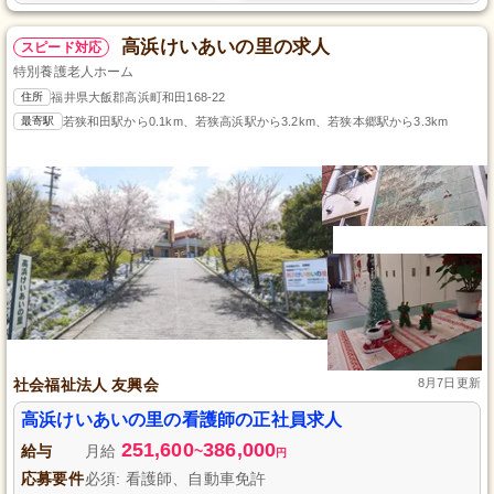
高浜けいあいの里の求人
スピード対応
特別養護老人ホーム
住所
福井県大飯郡高浜町和田168-22
最寄駅
若狭和田駅から0.1km、若狭高浜駅から3.2km、若狭本郷駅から3.3km
社会福祉法人 友興会
8月7日更新
高浜けいあいの里の看護師の正社員求人
251,600
386,000
給与
月給
~
円
応募要件
必須: 看護師、自動車免許