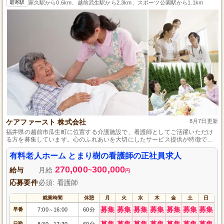
最寄駅
家久駅から0.6km、越前武生駅から2.3km、スポーツ公園駅から1.1km
ケアファースト 株式会社
8月7日更新
福井県の越前市瓜生町に位置する介護施設で、看護師としてご活躍いただけ
る方を募集しています。心のふれあいを大切にしたサービス提供が特徴で、
ご利用者の健康管理や服薬管理などの介護業務をお願いします。シフト制で
残業はほとんどありませんので、プライベートも大切にしながら働くことが
有料老人ホーム とまり樹の看護師の正社員求人
可能です。
270,000
300,000
給与
月給
~
円
応募要件
必須: 看護師
就業時間
休憩
月
火
水
木
金
土
日
募集
募集
募集
募集
募集
募集
募集
早番
7:00
16:00
60分
～
募集
募集
募集
募集
募集
募集
募集
日勤
8:30
17:30
60分