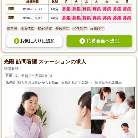
就業時間
休憩
月
火
水
木
金
土
日
募集
募集
募集
募集
募集
募集
募集
日勤
8:30
17:30
60分
～
募集
募集
募集
募集
募集
募集
募集
日勤
9:00
18:00
60分
～
新卒可
学歴不問
50代活躍
年齢不問
40代活躍
未経験可
応募画面へ進む
お気に入り
に
追加
光陽 訪問看護 ステーションの求人
訪問看護
住所
福井県福井市光陽3-9-23
最寄駅
福大前西福井駅から1.6km、田原町駅から2.2km、福井駅から2.5km