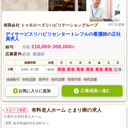
有限会社 トゥモローズリハビリテーショングループ
8月7日更新
デイサービスリハビリセンタートレフルの看護師の正社
員求人
218,000
308,000
給与
月給
~
円
応募要件
必須: 看護師
就業時間
休憩
月
火
水
木
金
土
日
募集
募集
募集
募集
募集
募集
定休
日勤
8:00
17:00
60分
～
未経験可
60代活躍
新卒可
50代活躍
学歴不問
40代活躍
応募画面へ進む
お気に入り
に
追加
有料老人ホーム とまり樹の求人
スピード対応
介護付き有料老人ホーム
住所
福井県越前市瓜生町31-1