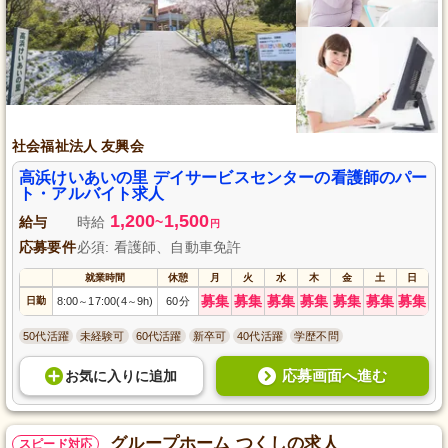
社会福祉法人 友興会
高浜けいあいの里 デイサービスセンターの看護師のパー
ト・アルバイト求人
1,200
1,500
給与
時給
~
円
応募要件
必須: 看護師、自動車免許
就業時間
休憩
月
火
水
木
金
土
日
募集
募集
募集
募集
募集
募集
募集
日勤
8:00
17:00(4
9h)
60分
～
～
50代活躍
未経験可
60代活躍
新卒可
40代活躍
学歴不問
応募画面へ進む
お気に入り
に
追加
グループホーム つくしの求人
スピード対応