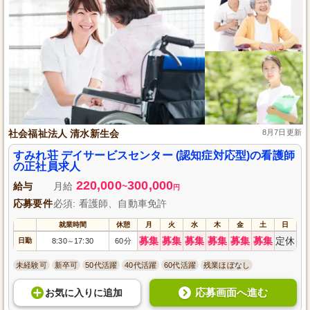
社会福祉法人 清水新生会
8月7日更新
すみれ荘 デイサービスセンター (認知症対応型)の看護師
の正社員求人
220,000
300,000
給与
月給
~
円
応募要件
必須: 看護師、自動車免許
就業時間
休憩
月
火
水
木
金
土
日
募集
募集
募集
募集
募集
募集
定休
日勤
8:30
17:30
60分
～
未経験可
新卒可
50代活躍
40代活躍
60代活躍
残業ほぼなし
応募画面へ進む
お気に入り
に
追加