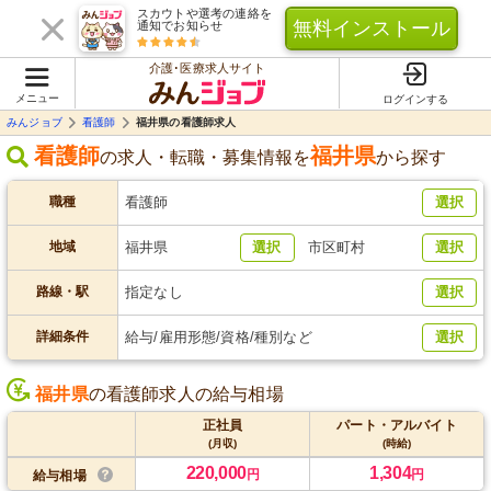
スカウトや選考の連絡を
無料インストール
通知でお知らせ
介護･医療求人サイト
メニュー
ログインする
みんジョブ
看護師
福井県の看護師求人
看護師
福井県
の求人・転職・募集情報を
から探す
職種
看護師
選択
地域
福井県
選択
市区町村
選択
路線・駅
指定なし
選択
詳細条件
給与/雇用形態/資格/種別など
選択
福井県
の看護師求人の給与相場
正社員
パート・アルバイト
(月収)
(時給)
220,000
1,304
円
円
給与相場