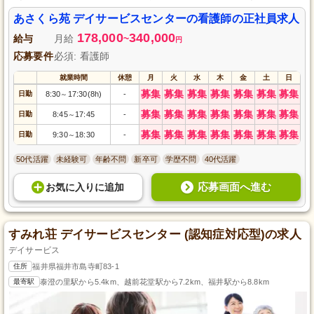
と、看護スキルを磨いていくことができます。4週9休のシフト制で社会保険
完備、昇給・賞与の支給もあり、職員一人ひとりがモチベーションを持って
あさくら苑 デイサービスセンターの看護師の正社員求人
働ける環境を整えています。
178,000
340,000
給与
月給
~
円
応募要件
必須: 看護師
就業時間
休憩
月
火
水
木
金
土
日
募集
募集
募集
募集
募集
募集
募集
日勤
8:30
17:30(8h)
-
～
募集
募集
募集
募集
募集
募集
募集
日勤
8:45
17:45
-
～
募集
募集
募集
募集
募集
募集
募集
日勤
9:30
18:30
-
～
50代活躍
未経験可
年齢不問
新卒可
学歴不問
40代活躍
応募画面へ進む
お気に入り
に
追加
すみれ荘 デイサービスセンター (認知症対応型)の求人
デイサービス
住所
福井県福井市島寺町83-1
最寄駅
泰澄の里駅から5.4km、越前花堂駅から7.2km、福井駅から8.8km