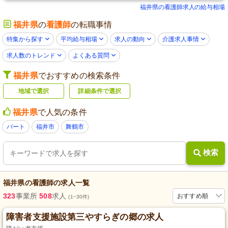
福井県の看護師求人の給与相場
福井県
の
看護師
の転職事情
特集から探す
平均給与相場
求人の動向
介護求人事情
求人数のトレンド
よくある質問
福井県
でおすすめの検索条件
地域で選択
詳細条件で選択
福井県
で人気の条件
パート
福井市
舞鶴市
検索
福井県
の
看護師
の求人一覧
323
事業所
508
求人
おすすめ順
(1~30件)
障害者支援施設第三やすらぎの郷の求人