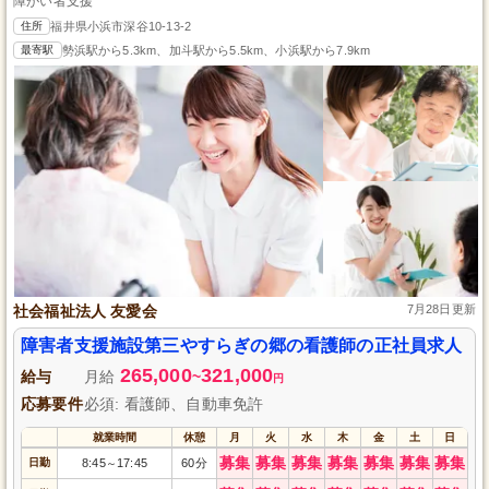
障がい者支援
住所
福井県小浜市深谷10-13-2
最寄駅
勢浜駅から5.3km、加斗駅から5.5km、小浜駅から7.9km
社会福祉法人 友愛会
7月28日更新
障害者支援施設第三やすらぎの郷の看護師の正社員求人
265,000
321,000
給与
月給
~
円
応募要件
必須: 看護師、自動車免許
就業時間
休憩
月
火
水
木
金
土
日
募集
募集
募集
募集
募集
募集
募集
日勤
8:45
17:45
60分
～