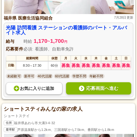
福井県 医療生活協同組合
7月28日更新
光陽 訪問看護 ステーションの看護師のパート・アルバ
イト求人
1,170
1,700
給与
時給
~
円
応募要件
必須: 看護師、自動車免許
就業時間
休憩
月
火
水
木
金
土
日
募集
募集
募集
募集
募集
募集
募集
日勤
8:30
17:30
60分
～
未経験可
新卒可
40代活躍
60代活躍
学歴不問
年齢不問
応募画面へ進む
お気に入り
に
追加
ショートスティみんなの家の求人
ショートステイ
住所
福井県あわら市大溝3-4-32
最寄駅
芦原温泉駅から1.2km、三国港駅から7.5km、番田駅から1.8km