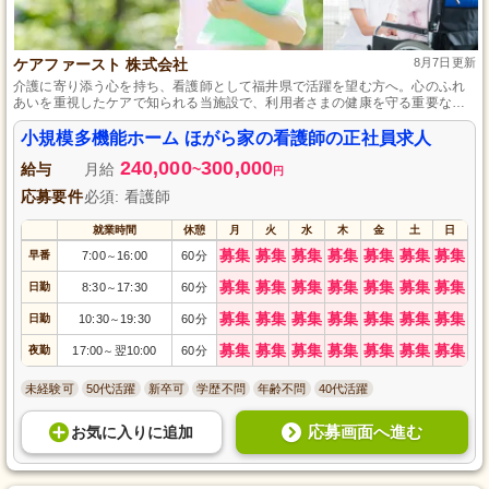
ケアファースト 株式会社
8月7日更新
介護に寄り添う心を持ち、看護師として福井県で活躍を望む方へ。心のふれ
あいを重視したケアで知られる当施設で、利用者さまの健康を守る重要な役
割を担っていただける仲間を募集中です。資格取得支援や充実した研修制度
があり、育児・介護休暇も整っているので、プライベートと仕事のバランス
小規模多機能ホーム ほがら家の看護師の正社員求人
を大切にしたい方にもぴったりです。
240,000
300,000
給与
月給
~
円
応募要件
必須: 看護師
就業時間
休憩
月
火
水
木
金
土
日
募集
募集
募集
募集
募集
募集
募集
早番
7:00
16:00
60分
～
募集
募集
募集
募集
募集
募集
募集
日勤
8:30
17:30
60分
～
募集
募集
募集
募集
募集
募集
募集
日勤
10:30
19:30
60分
～
募集
募集
募集
募集
募集
募集
募集
夜勤
17:00
翌10:00
60分
～
未経験可
50代活躍
新卒可
学歴不問
年齢不問
40代活躍
応募画面へ進む
お気に入り
に
追加