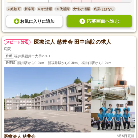
未経験可
新卒可
40代活躍
50代活躍
女性が活躍
残業ほぼなし
応募画面へ進む
お気に入り
に
追加
医療法人 慈豊会 田中病院の求人
スピード対応
病院
住所
福井県福井市大手2-3-1
最寄駅
福井駅から0.2km、新福井駅から0.3km、福井口駅から1.2km
医療法人 慈豊会
8月5日更新