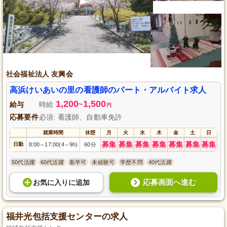
社会福祉法人 友興会
高浜けいあいの里の看護師のパート・アルバイト求人
1,200
1,500
給与
時給
~
円
応募要件
必須: 看護師、自動車免許
就業時間
休憩
月
火
水
木
金
土
日
募集
募集
募集
募集
募集
募集
募集
日勤
8:00
17:00(4
9h)
60分
～
～
50代活躍
60代活躍
新卒可
未経験可
学歴不問
40代活躍
応募画面へ進む
お気に入り
に
追加
福井光包括支援センターの求人