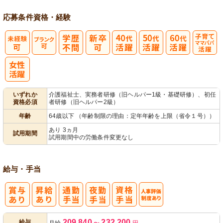
応募条件
資格・経験
子育てママパ
パ活躍
いずれか
介護福祉士、実務者研修（旧ヘルパー1級・基礎研修）、初任
資格必須
者研修（旧ヘルパー2級）
年齢
64歳以下 （年齢制限の理由：定年年齢を上限（省令１号））
あり 3ヵ月
試用期間
試用期間中の労働条件変更なし
給与・手当
人事評価制度
209,840
232,200
給与
月給
〜
円