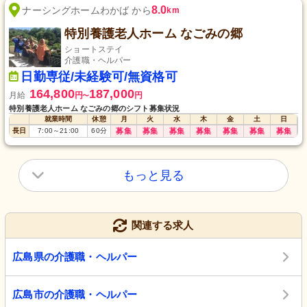
8.0
ナーシングホームわかば から
km
特別養護老人ホーム なごみの郷
ショートステイ
介護職・ヘルパー
日勤専従/未経験可/無資格可
164,800
187,000
月給
円
円
〜
特別養護老人ホーム なごみの郷のシフト募集状況
就業時間
休憩
月
火
水
木
金
土
日
長日
7:00
～
21:00
60
分
募集
募集
募集
募集
募集
募集
募集
もっと見る
関連する求人
広島県の介護職・ヘルパー
広島市の介護職・ヘルパー