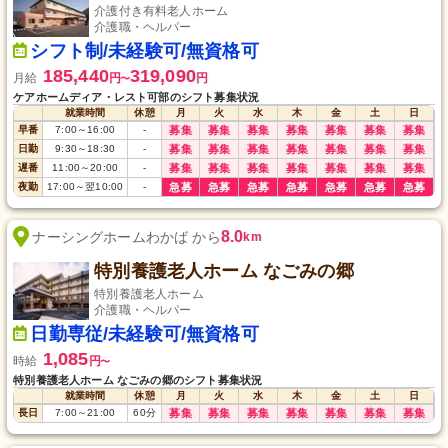
介護付き有料老人ホーム
介護職・ヘルパー
シフト制/未経験可/無資格可
185,440
319,090
月給
円
円
〜
ケアホームディア・レスト可部のシフト募集状況
就業時間
休憩
月
火
水
木
金
土
日
早番
7:00
～
16:00
-
募集
募集
募集
募集
募集
募集
募集
日勤
9:30
～
18:30
-
募集
募集
募集
募集
募集
募集
募集
遅番
11:00
～
20:00
-
募集
募集
募集
募集
募集
募集
募集
夜勤
17:00
～
翌10:00
-
急募
急募
急募
急募
急募
急募
急募
8.0
ナーシングホームわかば から
km
特別養護老人ホーム なごみの郷
特別養護老人ホーム
介護職・ヘルパー
日勤専従/未経験可/無資格可
1,085
時給
円
〜
特別養護老人ホーム なごみの郷のシフト募集状況
就業時間
休憩
月
火
水
木
金
土
日
長日
7:00
～
21:00
60
分
募集
募集
募集
募集
募集
募集
募集