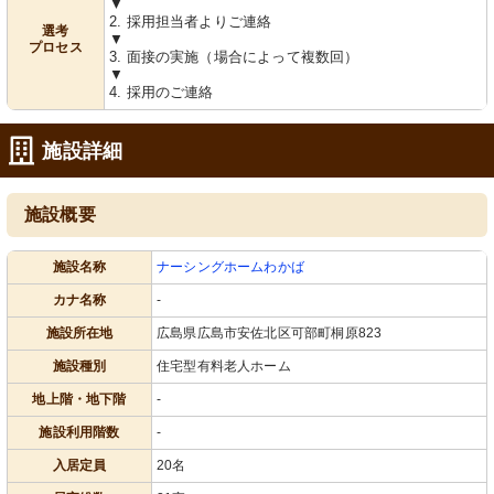
▼
2. 採用担当者よりご連絡
選考
▼
プロセス
3. 面接の実施（場合によって複数回）
▼
4. 採用のご連絡
施設詳細
施設概要
施設名称
ナーシングホームわかば
カナ名称
-
施設所在地
広島県広島市安佐北区可部町桐原823
施設種別
住宅型有料老人ホーム
地上階・地下階
-
施設利用階数
-
入居定員
20名