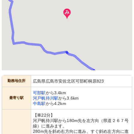
勤務地住所
広島県広島市安佐北区可部町桐原823
可部駅
から3.4km
最寄り駅
河戸帆待川駅
から3.6km
中島駅
から4.2km
【車22分】
河戸帆待川駅から180m先を左方向（県道２６７号
線）に進みます。
280m先を斜め右方向に進み、すぐ斜め左方向に進