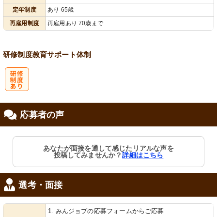
定年制度
あり 65歳
再雇用制度
再雇用あり 70歳まで
研修制度
教育
サポート体制
研
応募者の声
修制度あり
あなたが面接を通して感じたリアルな声を
投稿してみませんか？
詳細はこちら
選考・面接
1. みんジョブの応募フォームからご応募