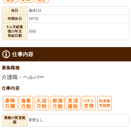
有
年間休日
休日
週休2日
給消化促進
100日以上
年間休日
107日
6ヵ月経過
後の年次
10日
有給日数
仕事内容
募集職種
介護職・ヘルパー
仕事内容
利
業務の変更範
変更なし
囲
用者宅訪問