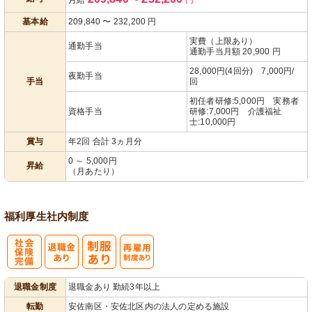
あり
基本給
209,840
〜
232,200
円
実費（上限あり）
通勤手当
通勤手当月額 20,900 円
28,000円(4回分) 7,000円/
夜勤手当
手当
回
初任者研修:5,000円 実務者
資格手当
研修:7,000円 介護福祉
士:10,000円
賞与
年2回 合計 3ヵ月分
0 ～ 5,000円
昇給
（月あたり）
福利厚生
社内制度
社
再雇用制度あ
退職金制度
退職金あり 勤続3年以上
会保険完備
り
転勤
安佐南区・安佐北区内の法人の定める施設