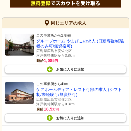
同じエリアの求人
この事業所から
1.8
km
グループホーム やまびこの求人 (日勤専従/経験
者のみ可/無資格可)
広島県広島市安佐北区
河戸帆待川駅から3.8km
1,085
時給
円
お気に入り
に
追加
この事業所から
4
km
ケアホームディア・レスト可部の求人 (シフト
制/未経験可/無資格可)
広島県広島市安佐北区
河戸帆待川駅から0.3km
18.5
月給
万円
お気に入り
に
追加