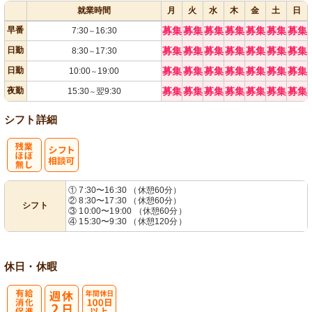
就業時間
月
火
水
木
金
土
日
早番
募集
募集
募集
募集
募集
募集
募集
7:30
16:30
～
日勤
募集
募集
募集
募集
募集
募集
募集
8:30
17:30
～
日勤
募集
募集
募集
募集
募集
募集
募集
10:00
19:00
～
夜勤
募集
募集
募集
募集
募集
募集
募集
15:30
翌9:30
～
シフト詳細
残
シ
① 7:30〜16:30 （休憩60分）
② 8:30〜17:30 （休憩60分）
シフト
業ほぼなし
フト相談可
③ 10:00〜19:00 （休憩60分）
④ 15:30〜9:30 （休憩120分）
休日・休暇