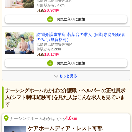
広島県広島市安佐北区
可部駅から3.4km
20.9
月給
万円
お気に入り
に
追加
訪問介護事業所 若葉台の求人 (日勤専従/経験者
のみ可/無資格可)
広島県広島市安佐南区
伴駅から2.2km
18.1
月給
万円
お気に入り
に
追加
もっと見る
ナーシングホームわかばの介護職・ヘルパー の正社員求
人(シフト制/未経験可 )を見た人はこんな求人も見ていま
す
4.0
ナーシングホームわかば から
km
ケアホームディア・レスト可部