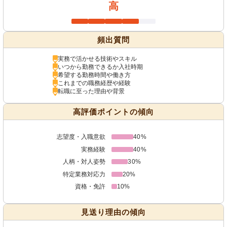
高
頻出質問
実務で活かせる技術やスキル
いつから勤務できるか入社時期
希望する勤務時間や働き方
これまでの職務経歴や経験
転職に至った理由や背景
高評価ポイントの傾向
志望度・入職意欲
40%
実務経験
40%
人柄・対人姿勢
30%
特定業務対応力
20%
資格・免許
10%
見送り理由の傾向