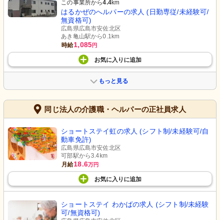
この事業所から
4.4
km
はるかぜのへルパーの求人 (日勤専従/未経験可/
無資格可)
広島県広島市安佐北区
あき亀山駅から0.1km
1,085
時給
円
お気に入り
に
追加
もっと見る
同じ法人の介護職・ヘルパーの正社員求人
ショートステイ虹の求人 (シフト制/未経験可/自
動車免許)
広島県広島市安佐北区
可部駅から3.4km
18.6
月給
万円
お気に入り
に
追加
ショートステイ わかばの求人 (シフト制/未経験
可/無資格可)