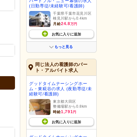
ハートフル・ニュー幕張の求人
(日勤専従/未経験可/看護師)
千葉県千葉市花見川区
検見川駅から0.4km
24.8
月給
万円
お気に入り
に
追加
もっと見る
同じ法人の看護師のパー
ト・アルバイト求人
グッドタイムナーシングホー
ム・東糀谷の求人 (夜勤専従/未
経験可/看護師)
東京都大田区
整備場駅から0.8km
1,791
時給
円
お気に入り
に
追加