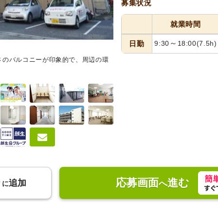
募集状況
就業時間
～
日勤
9:30
18:00
(7.5h)
さのバルコニーが印象的で、周辺の環
スタッフイメージ
親切なスタッ
る環境です。
応募画面
進む
り
追加
へ
に