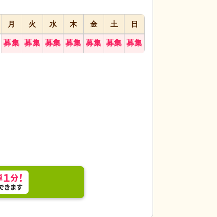
月
火
水
木
金
土
日
募集
募集
募集
募集
募集
募集
募集
フが利用者と和やかな雰囲気で接し、安心して働け
スタッフイメージ
す。