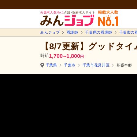
介護求人数No.1
介護･医療求人サイト
みんジョブ
看護師
千葉県の看護師
千葉市の
【8/7更新】グッドタ
時給
1,700
1,800
〜
円
千葉県
千葉市
千葉市花見川区
幕張本郷