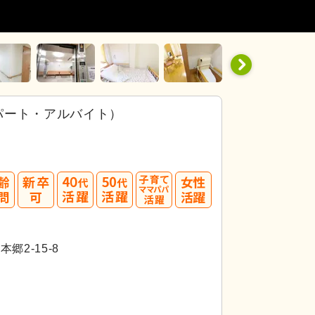
パート・アルバイト）
40
50
代活躍
代活躍
2-15-8