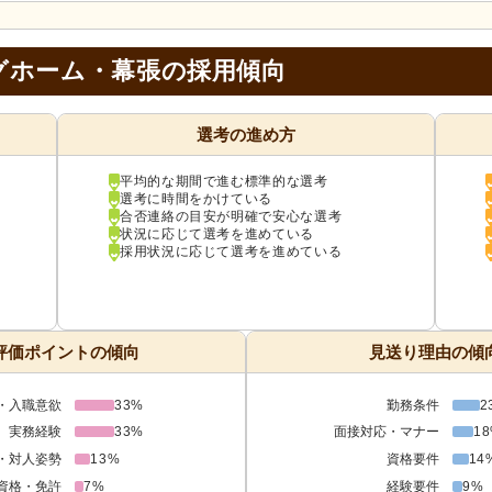
グホーム・幕張の採用傾向
選考の進め方
平均的な期間で進む標準的な選考
選考に時間をかけている
合否連絡の目安が明確で安心な選考
状況に応じて選考を進めている
採用状況に応じて選考を進めている
評価ポイントの傾向
見送り理由の傾
・入職意欲
33%
勤務条件
2
実務経験
33%
面接対応・マナー
1
・対人姿勢
13%
資格要件
14
資格・免許
7%
経験要件
9%