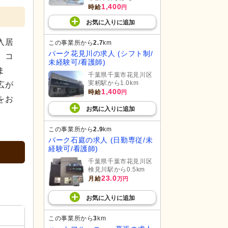
1,400
時給
円
お気に入り
に
追加
入居
この事業所から
2.7
km
パーク花見川の求人 (シフト制/
。コ
未経験可/看護師)
ま
千葉県千葉市花見川区
実籾駅から1.0km
広が
1,400
時給
円
をお
お気に入り
に
追加
この事業所から
2.9
km
パーク石庭の求人 (日勤専従/未
経験可/看護師)
千葉県千葉市花見川区
検見川駅から0.5km
23.0
月給
万円
お気に入り
に
追加
この事業所から
3
km