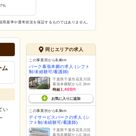
27%
採用基準や選考状況を保証するものではありません。
同じエリアの求人
この事業所から
0.8
km
パーク幕張本郷の求人 (シフト
ーム
制/未経験可/看護師)
千葉県千葉市花見川区
幕張本郷駅から0.3km
1,400
時給
円
お気に入り
に
追加
てい
この事業所から
0.9
km
デイサービスパークの求人 (シ
ー
フト制/未経験可/看護師)
千葉県千葉市花見川区
幕張本郷駅から0.3km