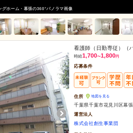
グホーム・幕張の360°パノラマ画像
看護師（日勤専従）（
1,700
1,800
時給
〜
円
応募条件
住所
地図を見る
千葉県千葉市花見川区幕張本郷
運営法人
株式会社創生事業団