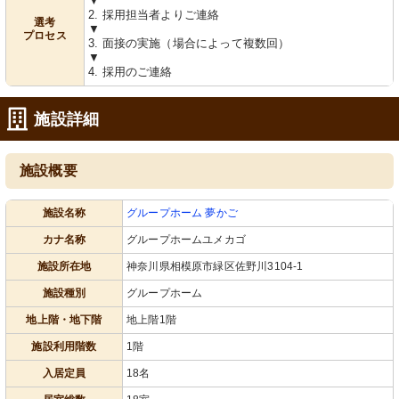
▼
2. 採用担当者よりご連絡
選考
▼
プロセス
3. 面接の実施（場合によって複数回）
▼
4. 採用のご連絡
施設詳細
共有スペース
洗面台
施設概要
木の温もりが感じられるダイニングス
手元を明るく照らす照明が配された清
ペースで、居住者がゆったりとくつろ
潔感のある洗面台です。必要な物が整
いでいます。
然と配置されており、使い勝手が良さ
施設名称
グループホーム 夢かご
そうです。
カナ名称
グループホームユメカゴ
施設所在地
神奈川県相模原市緑区佐野川3104-1
施設種別
グループホーム
地上階・地下階
地上階1階
施設利用階数
1階
入居定員
18名
廊下
ウッドデッキ