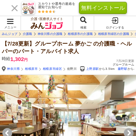
スカウトや選考の連絡を
無料インストール
通知でお知らせ
介護･医療求人サイト
メニュー
検索
ログインする
みんジョブ
介護職
神奈川県の介護職
相模原市の介護職
相模原市緑区の介護職
【7/28更新】グループホーム 夢かご
の介護職・ヘル
パーのパート・アルバイト求人
時給
1,302
円
7月28日更新
グループホーム
神奈川県
相模原市
相模原市緑区
佐野川
上野原駅
から3.5km
藤野駅
から4
Yo
自由