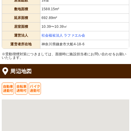
居室総数
18室
手すりが設置された明るく広い通路
心地よい風が通る開放的なテラスで
は、毎日の移動も安心です。
す。職員や利用者の憩いの場となって
います。
敷地面積
1588.15m²
延床面積
692.89m²
居室面積
10.39〜10.39㎡
運営法人
社会福祉法人 ラファエル会
運営者所在地
神奈川県鎌倉市大船4-18-6
※受動喫煙対策につきましては、面接時に施設担当者にお問い合わせをお願い
いたします。
外観
居室
ゆったりとした周囲の環境に溶け込む
窓辺に設えられた機能的なベッドと落
周辺地図
施設です。清潔感のある色合いが印象
ち着きのあるチェアが印象的です。明
的です。
るく清潔感のあふれる空間で、心地よ
くお過ごしいただけます。