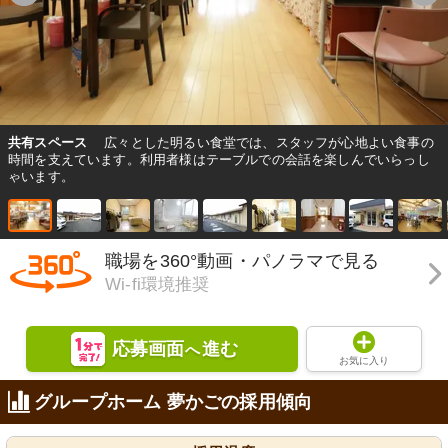
共有スペース
広々とした明るい食堂では、スタッフが心地よい食事の
時間を支えています。利用者様はテーブルでの会話を楽しんでいらっし
ゃいます。
職場を360°動画・パノラマで見る
Wi-fi環境推奨
応募画面
進む
へ
お気に入り
グループホーム 夢かごの採用傾向