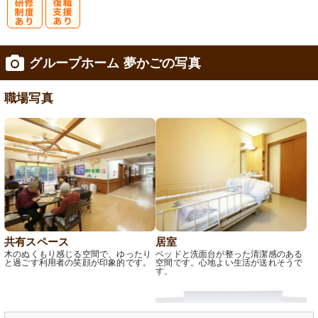
研
復
グループホーム 夢かごの写真
修制度あり
職支援あり
職場写真
共有スペース
居室
木のぬくもり感じる空間で、ゆったり
ベッドと洗面台が整った清潔感のある
と過ごす利用者の笑顔が印象的です。
空間です。心地よい生活が送れそうで
す。