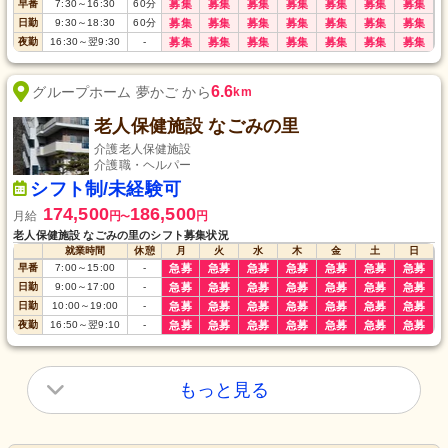
早番
7:30
～
16:30
60
分
募集
募集
募集
募集
募集
募集
募集
日勤
9:30
～
18:30
60
分
募集
募集
募集
募集
募集
募集
募集
夜勤
16:30
～
翌9:30
-
募集
募集
募集
募集
募集
募集
募集
6.6
グループホーム 夢かご から
km
老人保健施設 なごみの里
介護老人保健施設
介護職・ヘルパー
シフト制/未経験可
174,500
186,500
月給
円
円
〜
老人保健施設 なごみの里のシフト募集状況
就業時間
休憩
月
火
水
木
金
土
日
早番
7:00
～
15:00
-
急募
急募
急募
急募
急募
急募
急募
日勤
9:00
～
17:00
-
急募
急募
急募
急募
急募
急募
急募
日勤
10:00
～
19:00
-
急募
急募
急募
急募
急募
急募
急募
夜勤
16:50
～
翌9:10
-
急募
急募
急募
急募
急募
急募
急募
もっと見る