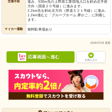
交通手段
進み、530m先の上野原工業団地入口を斜め左手前
方向（国道２０号線）に進みます。
2.2km先を斜め左方向（県道５２１号線）に進み、
1.2km進むと「グループホーム 夢かご」に到着し
ます。
マイカー通勤
無料駐車場あり
2026/07/28 更新
応募画面
進む
へ
お気に入り