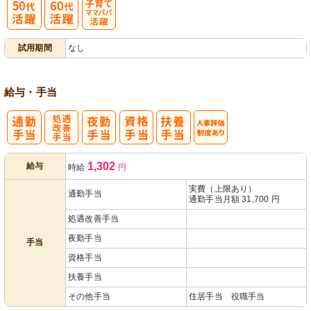
子育てママパ
試用期間
なし
パ活躍
給与・手当
処
人事評価制度
1,302
給与
時給
円
遇改善手当
あり
実費（上限あり）
通勤手当
通勤手当月額 31,700 円
処遇改善手当
夜勤手当
手当
資格手当
扶養手当
その他手当
住居手当 役職手当