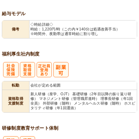
給与モデル
◇時給詳細◇
備考
時給：1,220円/時（この内￥140分は処遇改善手当）
※時間外、夜勤帯は通常時給に割り増し
福利厚生
社内制度
社
資格取得支援
正社員登用あ
転勤
会社が定める範囲
会保険完備
あり
り
新人研修（座学、OJT） 基礎研修（2年目以降の振り返り研
資格取得
修） マネジメント研修（管理職昇進時） 理事長研修（年1回
支援制度
全員） 外部研修（随時） メンタルヘルス研修（随時） ホスピ
タリティ研修（年1回選抜）
研修制度
教育
サポート体制