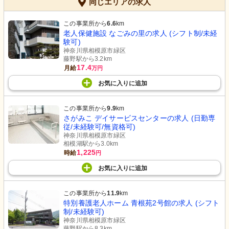
同じエリアの求人
この事業所から
6.6
km
老人保健施設 なごみの里の求人 (シフト制/未経
験可)
神奈川県相模原市緑区
藤野駅から3.2km
17.4
月給
万円
お気に入り
に
追加
この事業所から
9.9
km
さがみこ デイサービスセンターの求人 (日勤専
従/未経験可/無資格可)
神奈川県相模原市緑区
相模湖駅から3.0km
1,225
時給
円
お気に入り
に
追加
この事業所から
11.9
km
特別養護老人ホーム 青根苑2号館の求人 (シフト
制/未経験可)
神奈川県相模原市緑区
藤野駅から8.3km