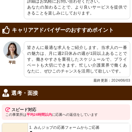
詳細はお気軽にお問い合わせください。

あなたの加わることで、より良いサービスを提供で
きることを楽しみにしております。
キャリアアドバイザーのおすすめポイント
玄関
浴室
皆さんに最適な求人をご紹介します。当求人の一番
明るく清潔な受付エリアで、ゆったり
明るい窓辺に便利な浴槽リフトを完備
の魅力は、月に週2日休みの週が1回以上あることで
とくつろげる空間が迎えます。おしゃ
し、快適な入浴サポートを提供しま
れなインテリアが心地よい雰囲気を演
す。
す。働きやすさを重視したスケジュールで、プライ
出しています。
平田
ベートも大切にできます。忙しい介護業界で働くあ
なたに、ぜひこのチャンスを活用して欲しいです。
最終更新：2024/06/03
選考・面接
スピード対応
この事業所は
平均24時間以内
に応募への返信をしています
浴室
玄関
手すりや椅子が完備された明るい浴室
温かみのある木目調で統一された入り
1. みんジョブの応募フォームからご応募
です。安全かつ快適にご利用いただけ
口は、訪れる人をやさしく迎え入れま
ます。
す。