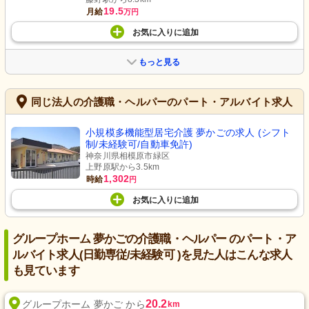
19.5
月給
万円
お気に入り
に
追加
もっと見る
同じ法人の介護職・ヘルパーのパート・アルバイト求人
小規模多機能型居宅介護 夢かごの求人 (シフト
制/未経験可/自動車免許)
神奈川県相模原市緑区
上野原駅から3.5km
1,302
時給
円
お気に入り
に
追加
グループホーム 夢かごの介護職・ヘルパー のパート・ア
ルバイト求人(日勤専従/未経験可 )を見た人はこんな求人
も見ています
20.2
グループホーム 夢かご から
km