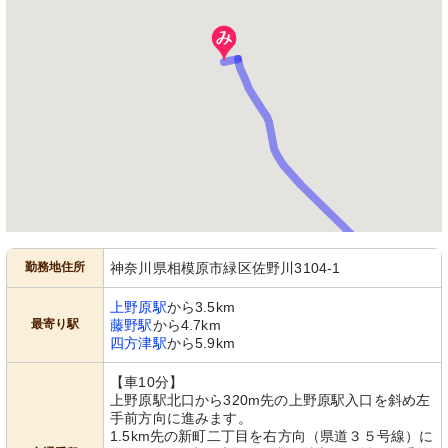
洗面台
キッチン
明るい光が差し込む清潔な洗面スペー
使い勝手の良いキッチンで栄養満点の
スが完備され、日々の準備が快適に行
お食事を。家庭的な雰囲気でほっこり
えます。
と。
エントランス
勤務地住所
神奈川県相模原市緑区佐野川3104-1
木目調のポストが訪れる人を温かく迎
えてくれます。細やかな配慮が感じら
れる空間です。
上野原駅
から3.5km
最寄り駅
藤野駅
から4.7km
四方津駅
から5.9km
【車10分】
上野原駅北口から320m先の上野原駅入口を斜め左
手前方向に進みます。
1.5km先の新町二丁目を右方向（県道３５号線）に