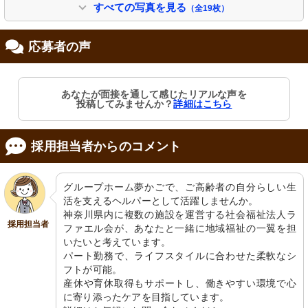
すべての写真を見る
（全19枚）
応募者の声
外観
玄関
あなたが面接を通して感じたリアルな声を
広々とした駐車スペースがあり、静か
明るく開放的なエントランスが迎えて
投稿してみませんか？
詳細はこちら
な環境に囲まれています。
くれます。清掃用具の整然とした配置
が印象的です。
採用担当者からのコメント
グループホーム夢かごで、ご高齢者の自分らしい生
活を支えるヘルパーとして活躍しませんか。

神奈川県内に複数の施設を運営する社会福祉法人ラ
採用担当者
ファエル会が、あなたと一緒に地域福祉の一翼を担
いたいと考えています。

共有スペース
共有スペース
パート勤務で、ライフスタイルに合わせた柔軟なシ
広々とした明るい空間で、利用者がそ
開放的で明るい空間でのひとときを、
れぞれの時間を大切に過ごしていま
スタッフが支えています。お食事エリ
フトが可能。

す。
アは居心地が良く、暖かな雰囲気で
産休や育休取得もサポートし、働きやすい環境で心
す。
に寄り添ったケアを目指しています。
