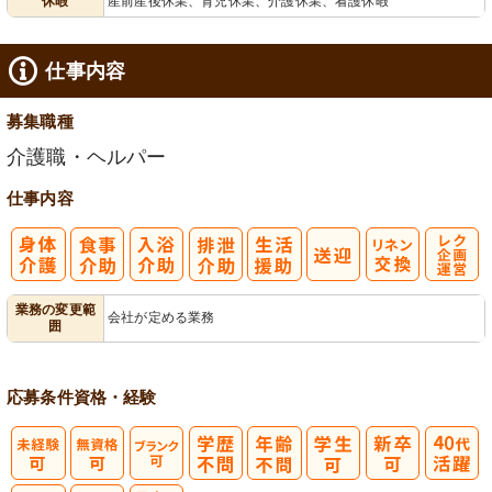
休暇
産前産後休業、育児休業、介護休業、看護休暇
仕事内容
募集職種
介護職・ヘルパー
仕事内容
レク企画・運
業務の変更範
会社が定める業務
囲
営
応募条件
資格・経験