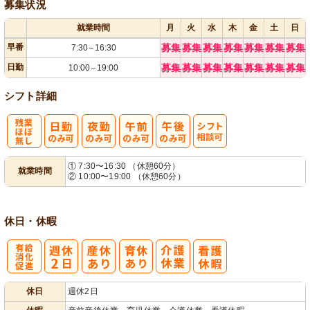
募集状況
就業時間
月
火
水
木
金
土
日
早番
募集
募集
募集
募集
募集
募集
募集
7:30
16:30
～
日勤
募集
募集
募集
募集
募集
募集
募集
10:00
19:00
～
シフト詳細
残
シ
① 7:30〜16:30 （休憩60分）
就業時間
② 10:00〜19:00 （休憩60分）
業ほぼなし
フト相談可
休日・休暇
有
休日
週休2日
給消化促進