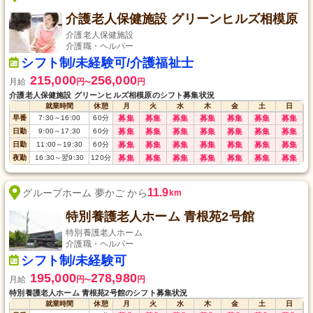
介護老人保健施設 グリーンヒルズ相模原
介護老人保健施設
介護職・ヘルパー
シフト制/未経験可/介護福祉士
215,000
256,000
月給
円
円
〜
介護老人保健施設 グリーンヒルズ相模原のシフト募集状況
就業時間
休憩
月
火
水
木
金
土
日
早番
7:30
～
16:00
60
分
募集
募集
募集
募集
募集
募集
募集
日勤
9:00
～
17:30
60
分
募集
募集
募集
募集
募集
募集
募集
日勤
11:00
～
19:30
60
分
募集
募集
募集
募集
募集
募集
募集
夜勤
16:30
～
翌9:30
120
分
募集
募集
募集
募集
募集
募集
募集
11.9
グループホーム 夢かご から
km
特別養護老人ホーム 青根苑2号館
特別養護老人ホーム
介護職・ヘルパー
シフト制/未経験可
195,000
278,980
月給
円
円
〜
特別養護老人ホーム 青根苑2号館のシフト募集状況
就業時間
休憩
月
火
水
木
金
土
日