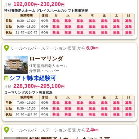
192,000
230,200
月給
円
円
〜
特別養護老人ホーム グレイスホームのシフト募集状況
就業時間
休憩
月
火
水
木
金
土
日
日勤
8:30
～
17:30
60
分
募集
募集
募集
募集
募集
募集
募集
日勤
9:00
～
18:00
60
分
募集
募集
募集
募集
募集
募集
募集
夜勤
21:45
～
翌6:45
60
分
募集
募集
募集
募集
募集
募集
募集
6.0
リールヘルパーステーション松阪 から
km
ローマリンダ
住宅型有料老人ホーム
介護職・ヘルパー
シフト制/未経験可
228,380
295,100
月給
円
円
〜
ローマリンダのシフト募集状況
就業時間
休憩
月
火
水
木
金
土
日
早番
7:00
～
16:00
60
分
募集
募集
募集
募集
募集
募集
募集
日勤
8:30
～
17:30
60
分
募集
募集
募集
募集
募集
募集
募集
夜勤
16:30
～
翌9:30
60
分
募集
募集
募集
募集
募集
募集
募集
2.4
リールヘルパーステーション松阪 から
km