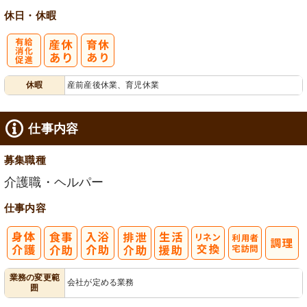
休日・休暇
有
休暇
産前産後休業、育児休業
給消化促進
仕事内容
募集職種
介護職・ヘルパー
仕事内容
利
業務の変更範
会社が定める業務
囲
用者宅訪問