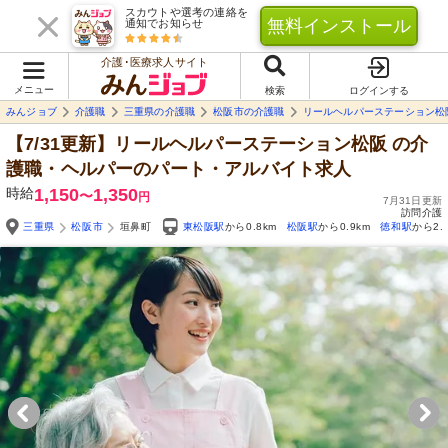
スカウトや選考の連絡を
無料インストール
通知でお知らせ
介護･医療求人サイト
メニュー
検索
ログインする
みんジョブ
介護職
三重県の介護職
松阪市の介護職
リールヘルパーステーション松
【7/31更新】リールヘルパーステーション松阪
の介
護職・ヘルパーのパート・アルバイト求人
時給
1,150
1,350
〜
円
7月31日更新
訪問介護
三重県
松阪市
垣鼻町
東松阪駅
から0.8km
松阪駅
から0.9km
徳和駅
から2.