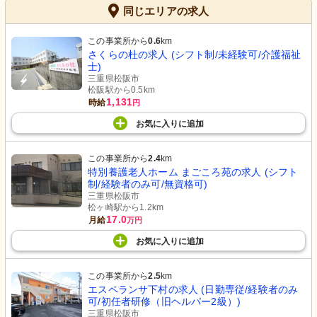
同じエリアの求人
この事業所から
0.6
km
さくらの杜の求人 (シフト制/未経験可/介護福祉
士)
三重県松阪市
松阪駅から0.5km
1,131
時給
円
お気に入り
に
追加
この事業所から
2.4
km
特別養護老人ホーム まごころ苑の求人 (シフト
制/経験者のみ可/無資格可)
三重県松阪市
松ヶ崎駅から1.2km
17.0
月給
万円
お気に入り
に
追加
この事業所から
2.5
km
エスペランサ下村の求人 (日勤専従/経験者のみ
可/初任者研修（旧ヘルパー2級）)
三重県松阪市