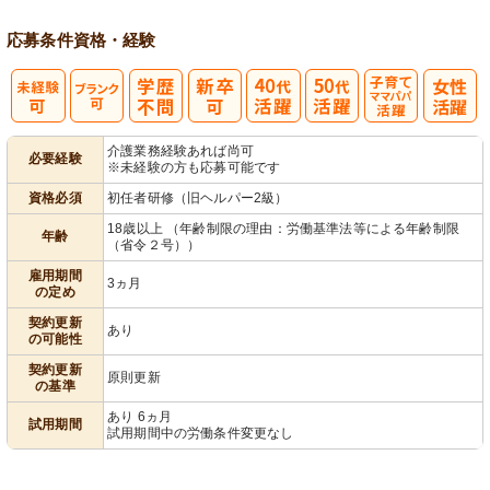
応募条件
資格・経験
子育てママパ
介護業務経験あれば尚可
必要経験
※未経験の方も応募可能です
パ活躍
資格必須
初任者研修（旧ヘルパー2級）
18歳以上 （年齢制限の理由：労働基準法等による年齢制限
年齢
（省令２号））
雇用期間
3ヵ月
の定め
契約更新
あり
の可能性
契約更新
原則更新
の基準
あり 6ヵ月
試用期間
試用期間中の労働条件変更なし