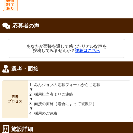
研
応募者の声
修制度あり
あなたが面接を通して感じたリアルな声を
投稿してみませんか？
詳細はこちら
選考・面接
1. みんジョブの応募フォームからご応募
▼
2. 採用担当者よりご連絡
選考
▼
プロセス
3. 面接の実施（場合によって複数回）
▼
4. 採用のご連絡
施設詳細