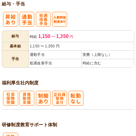
給与・手当
処
人事評価制度
1,150
1,350
給与
時給
〜
円
遇改善手当
あり
基本給
1,150
〜
1,350
円
通勤手当
実費（上限なし）
手当
処遇改善手当
時給に含む
福利厚生
社内制度
社
資格取得支援
正社員登用あ
会保険完備
あり
り
研修制度
教育
サポート体制