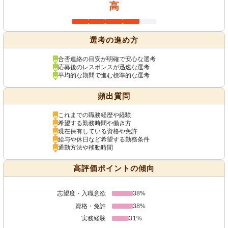
高
選考の進め方
合否連絡の目安が明確で安心な選考
応募後のレスポンスが迅速な選考
平均的な期間で進む標準的な選考
頻出質問
これまでの職務経歴や経験
希望する勤務時間や働き方
現在保有している資格や免許
給与や休日など希望する勤務条件
通勤方法や移動時間
高評価ポイントの傾向
志望度・入職意欲
38%
資格・免許
38%
実務経験
31%