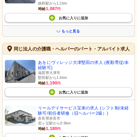
徳和駅から1.2km
1,087
時給
円
お気に入り
に
追加
もっと見る
同じ法人の介護職・ヘルパーのパート・アルバイト求人
あをにヴィレッジ大津堅田の求人 (夜勤専従/未
経験可)
滋賀県大津市
堅田駅から1.6km
1,190
時給
円
お気に入り
に
追加
リールデイサービス宝来の求人 (シフト制/未経
験可/初任者研修（旧ヘルパー2級）)
奈良県奈良市
尼ヶ辻駅から0.9km
1,180
時給
円