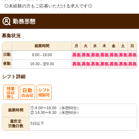
◎未経験の方もご応募いただける求人です◎
勤務形態
募集状況
就業時間
月
火
水
木
金
土
日
日勤
募集
募集
募集
募集
募集
募集
募集
9:00
18:00
～
夜勤
募集
募集
募集
募集
募集
募集
募集
16:30
翌9:30
～
シフト詳細
残
シ
① 9:00〜18:00 （休憩60分）
就業時間
② 16:30〜9:30 （休憩60分）
業ほぼなし
フト相談可
週所定
5日以下
労働日数