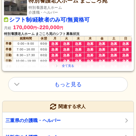
特別養護老人ホーム まごころ苑
特別養護老人ホーム
介護職・ヘルパー
シフト制/経験者のみ可/無資格可
170,000
220,000
月給
円
円
〜
特別養護老人ホーム まごころ苑のシフト募集状況
就業時間
休憩
月
火
水
木
金
土
日
早番
0:00
～
9:00
60
分
急募
急募
急募
急募
急募
急募
急募
早番
7:00
～
16:00
60
分
急募
急募
急募
急募
急募
急募
急募
日勤
8:30
～
17:30
60
分
急募
急募
急募
急募
急募
急募
急募
日勤
10:00
～
19:00
60
分
急募
急募
急募
急募
急募
急募
急募
遅番
11:00
～
20:00
60
分
急募
急募
急募
急募
急募
急募
急募
夜勤
16:30
～
翌9:30
60
分
急募
急募
急募
急募
急募
急募
急募
もっと見る
関連する求人
三重県の介護職・ヘルパー