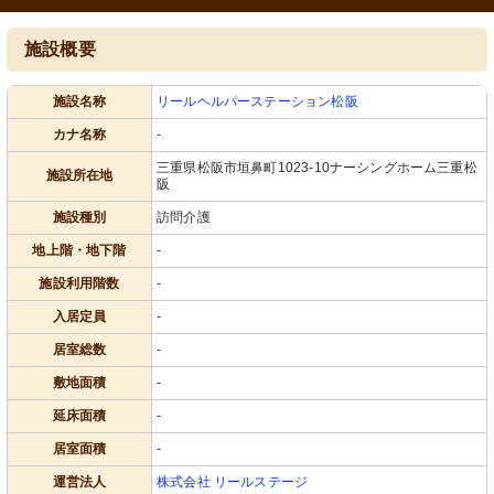
施設概要
施設名称
リールヘルパーステーション松阪
カナ名称
-
三重県松阪市垣鼻町1023-10ナーシングホーム三重松
施設所在地
阪
施設種別
訪問介護
地上階・地下階
-
施設利用階数
-
入居定員
-
居室総数
-
敷地面積
-
延床面積
-
居室面積
-
運営法人
株式会社 リールステージ