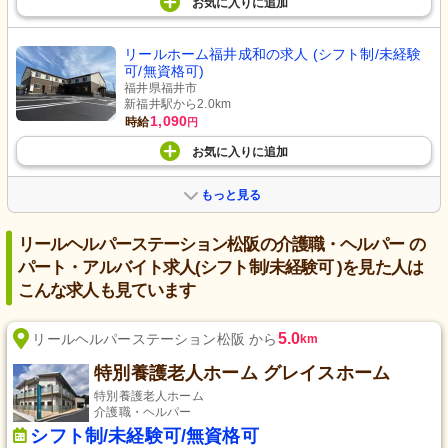
お気に入り
に
追加
リールホーム福井成和の求人 (シフト制/未経験
可/無資格可)
福井県福井市
新福井駅から2.0km
1,090
時給
円
お気に入り
に
追加
もっと見る
リールヘルパーステーション松阪の介護職・ヘルパー の
パート・アルバイト求人(シフト制/未経験可 )を見た人は
こんな求人も見ています
5.0
リールヘルパーステーション松阪 から
km
特別養護老人ホーム グレイスホーム
特別養護老人ホーム
介護職・ヘルパー
シフト制/未経験可/無資格可