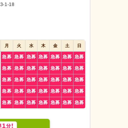
代活躍
代活躍
1-18
応募画面
進む
へ
お気に入り
に
追加
月
火
水
木
金
土
日
急募
急募
急募
急募
急募
急募
急募
急募
急募
急募
急募
急募
急募
急募
急募
急募
急募
急募
急募
急募
急募
急募
急募
急募
急募
急募
急募
急募
急募
急募
急募
急募
急募
急募
急募