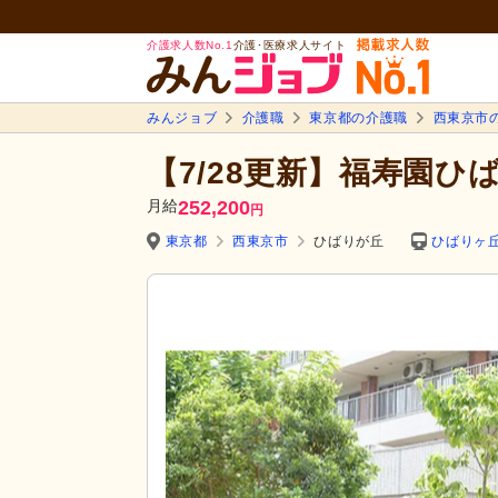
介護求人数No.1
介護･医療求人サイト
みんジョブ
介護職
東京都の介護職
西東京市
【7/28更新】福寿園ひ
月給
252,200
円
東京都
西東京市
ひばりが丘
ひばりヶ