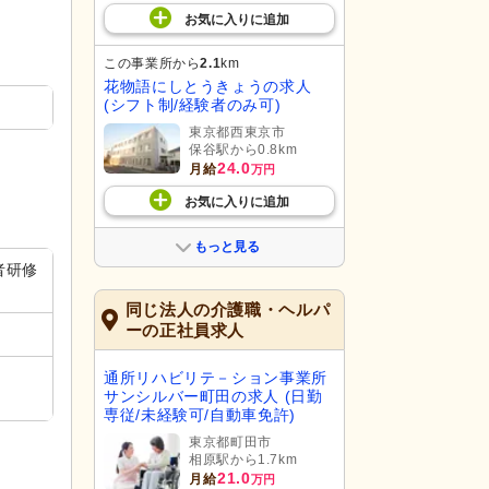
お気に入り
に
追加
この事業所から
2.1
km
花物語にしとうきょうの求人
(シフト制/経験者のみ可)
東京都西東京市
保谷駅から0.8km
24.0
月給
万円
お気に入り
に
追加
もっと見る
者研修
同じ法人の介護職・ヘルパ
ーの正社員求人
）
通所リハビリテ－ション事業所
サンシルバー町田の求人 (日勤
専従/未経験可/自動車免許)
東京都町田市
相原駅から1.7km
21.0
月給
万円