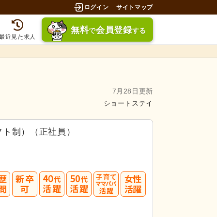
ログイン
サイトマップ
無料
会員登録
で
する
最近見た求人
7月28日更新
ショートステイ
フト制）（正社員）
募してみましょう！
40
50
3.5件」
の
求人に応募しています！