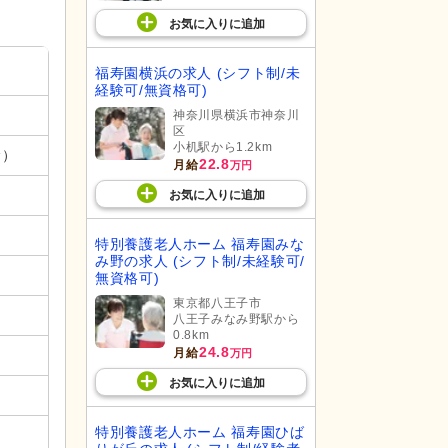
お気に入り
に
追加
福寿園横浜の求人 (シフト制/未
経験可/無資格可)
神奈川県横浜市神奈川
区
小机駅から1.2km
む）
22.8
月給
万円
お気に入り
に
追加
特別養護老人ホーム 福寿園みな
み野の求人 (シフト制/未経験可/
無資格可)
東京都八王子市
八王子みなみ野駅から
0.8km
24.8
月給
万円
お気に入り
に
追加
特別養護老人ホーム 福寿園ひば