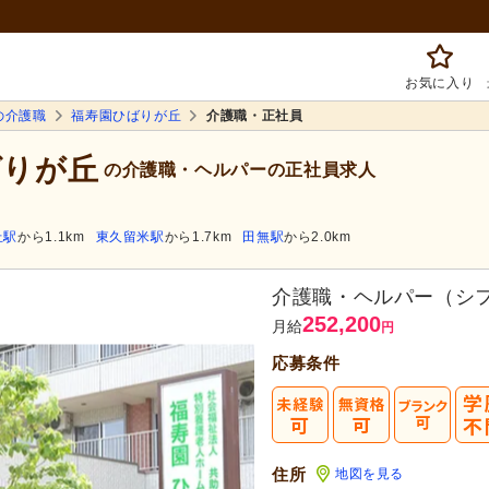
お気に入り
の介護職
福寿園ひばりが丘
介護職・正社員
ばりが丘
の介護職・ヘルパーの正社員求人
丘駅
から1.1km
東久留米駅
から1.7km
田無駅
から2.0km
介護職・ヘルパー（シ
252,200
月給
円
応募条件
まずは応
転職成功者は
「平均
住所
地図を見る