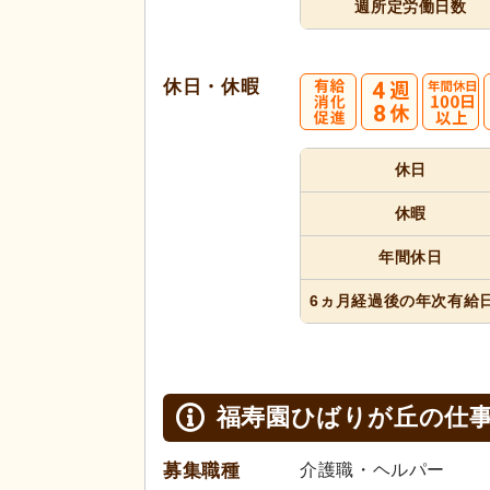
週所定
労働日数
休日・休暇
4
休日
週8休
休暇
年間休日
6ヵ月経過
後の年次
有給
福寿園ひばりが丘の
仕
募集職種
介護職・ヘルパー