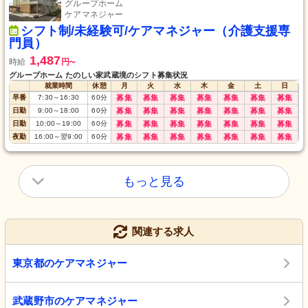
グループホーム
ケアマネジャー
シフト制/未経験可/ケアマネジャー（介護支援専
門員）
1,487
時給
円
〜
グループホーム たのしい家武蔵境のシフト募集状況
就業時間
休憩
月
火
水
木
金
土
日
早番
7:30
～
16:30
60
分
募集
募集
募集
募集
募集
募集
募集
日勤
9:00
～
18:00
60
分
募集
募集
募集
募集
募集
募集
募集
日勤
10:00
～
19:00
60
分
募集
募集
募集
募集
募集
募集
募集
夜勤
16:00
～
翌9:00
60
分
募集
募集
募集
募集
募集
募集
募集
もっと見る
関連する求人
東京都のケアマネジャー
武蔵野市のケアマネジャー