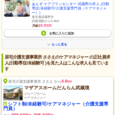
あんず ケアプランセンター 武蔵野の求人 (日勤
専従/未経験可/介護支援専門員（ケアマネジャ
ー）)
東京都武蔵野市
武蔵境駅から0.4km
23.5
月給
万円
お気に入り
に
追加
もっと見る
居宅介護支援事業所 ささえのケアマネジャー の正社員求
人(日勤専従/未経験可 )を見た人はこんな求人も見ていま
す
4.0
居宅介護支援事業所 ささえ から
km
マザアスホームだんらん武蔵境
グループホーム
ケアマネジャー
シフト制/未経験可/ケアマネジャー（介護支援専
門員）