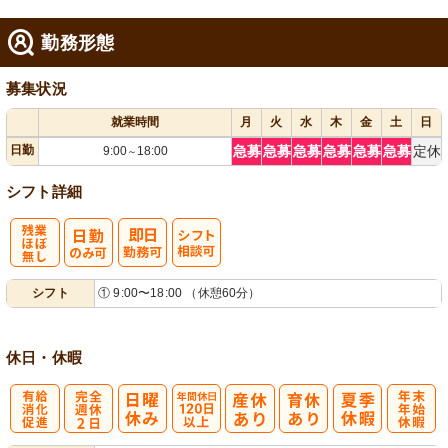
勤務形態
募集状況
就業時間
月
火
水
木
金
土
日
日勤
急募
急募
急募
急募
急募
急募
定休
9:00
18:00
～
シフト詳細
残
シ
シフト
① 9:00〜18:00 （休憩60分）
業ほぼなし
フト相談可
休日・休暇
有
完
年間休日
年