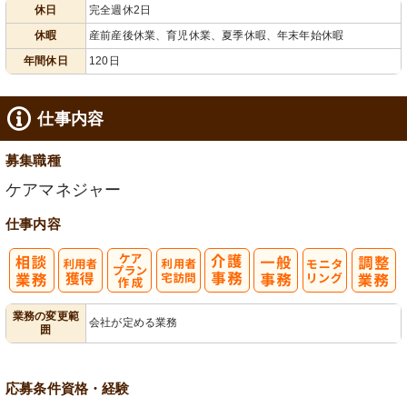
休日
完全週休2日
給消化促進
全週休2日
120日以上
末年始休暇
休暇
産前産後休業、育児休業、夏季休暇、年末年始休暇
年間休日
120日
仕事内容
募集職種
ケアマネジャー
仕事内容
ケアプラン作
利
モ
業務の変更範
会社が定める業務
囲
成
用者宅訪問
ニタリング
応募条件
資格・経験