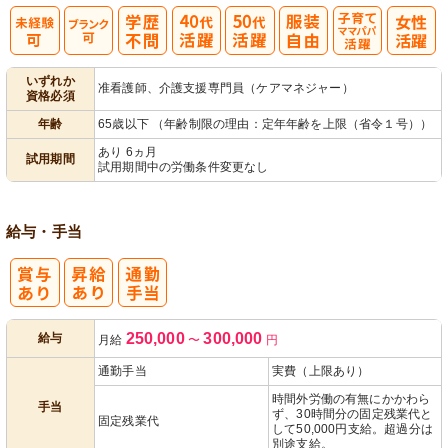
子育てママパ
いずれか
准看護師、介護支援専門員（ケアマネジャー）
資格必須
パ活躍
年齢
65歳以下 （年齢制限の理由：定年年齢を上限（省令１号））
あり 6ヵ月
試用期間
試用期間中の労働条件変更なし
給与・手当
250,000
300,000
給与
月給
〜
円
通勤手当
実費（上限あり）
時間外労働の有無にかかわら
手当
ず、30時間分の固定残業代と
固定残業代
して50,000円支給。超過分は
別途支給。