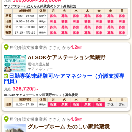
300,600
305,600
月給
円
円
〜
マザアスホームだんらん武蔵境のシフト募集状況
就業時間
休憩
月
火
水
木
金
土
日
早番
7:00
～
16:00
60
分
募集
募集
募集
募集
募集
募集
募集
日勤
9:00
～
18:00
60
分
募集
募集
募集
募集
募集
募集
募集
遅番
11:00
～
20:00
60
分
募集
募集
募集
募集
募集
募集
募集
夜勤
17:15
～
翌9:15
60
分
募集
募集
募集
募集
募集
募集
募集
4.2
居宅介護支援事業所 ささえ から
km
ALSOKケアステーション武蔵野
居宅介護支援
ケアマネジャー
日勤専従/未経験可/ケアマネジャー（介護支援専
門員）
326,720
月給
円
〜
ALSOKケアステーション武蔵野のシフト募集状況
就業時間
休憩
月
火
水
木
金
土
日
日勤
8:30
～
17:30
60
分
急募
急募
急募
急募
急募
定休
定休
4.6
居宅介護支援事業所 ささえ から
km
グループホーム たのしい家武蔵境