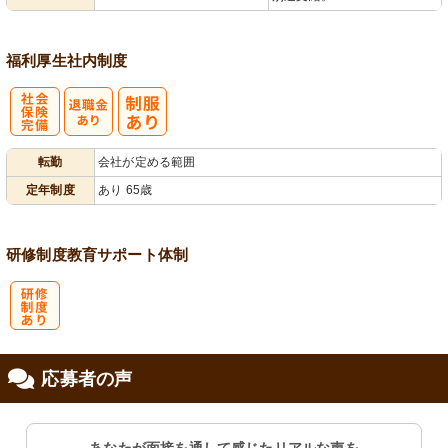
福利厚生
社内制度
社
転勤
会社が定める範囲
会保険完備
定年制度
あり 65歳
研修制度
教育
サポート体制
研
応募者の声
修制度あり