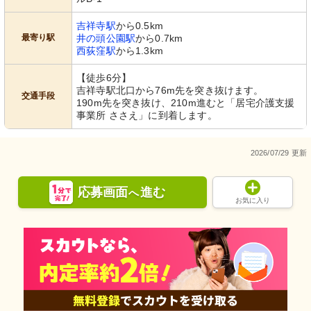
吉祥寺駅
から0.5km
最寄り駅
井の頭公園駅
から0.7km
西荻窪駅
から1.3km
【徒歩6分】
吉祥寺駅北口から76m先を突き抜けます。
交通手段
190m先を突き抜け、210m進むと「居宅介護支援
事業所 ささえ」に到着します。
2026/07/29 更新
応募画面
進む
へ
お気に入り