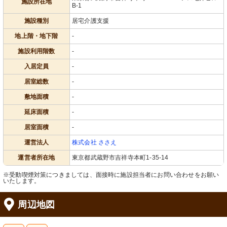
施設所在地
B-1
施設種別
居宅介護支援
地上階・地下階
-
施設利用階数
-
入居定員
-
居室総数
-
敷地面積
-
延床面積
-
居室面積
-
運営法人
株式会社 ささえ
運営者所在地
東京都武蔵野市吉祥寺本町1-35-14
※受動喫煙対策につきましては、面接時に施設担当者にお問い合わせをお願い
いたします。
周辺地図