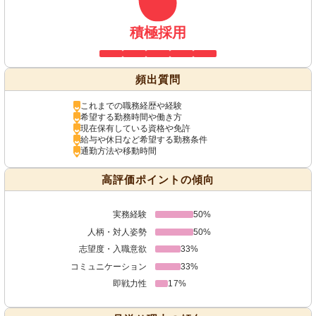
積極採用
頻出質問
これまでの職務経歴や経験
希望する勤務時間や働き方
現在保有している資格や免許
給与や休日など希望する勤務条件
通勤方法や移動時間
高評価ポイントの傾向
実務経験
50%
人柄・対人姿勢
50%
志望度・入職意欲
33%
コミュニケーション
33%
即戦力性
17%