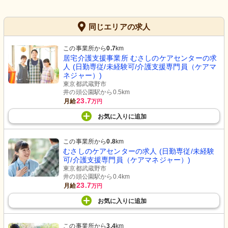
同じエリアの求人
この事業所から
0.7
km
居宅介護支援事業所 むさしのケアセンターの求
人 (日勤専従/未経験可/介護支援専門員（ケアマ
ネジャー）)
東京都武蔵野市
井の頭公園駅から0.5km
23.7
月給
万円
お気に入り
に
追加
この事業所から
0.8
km
むさしのケアセンターの求人 (日勤専従/未経験
可/介護支援専門員（ケアマネジャー）)
東京都武蔵野市
井の頭公園駅から0.4km
23.7
月給
万円
お気に入り
に
追加
この事業所から
3.4
km