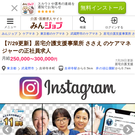
スカウトや選考の連絡を
無料インストール
通知でお知らせ
介護･医療求人サイト
メニュー
検索
ログインする
みんジョブ
ケアマネ
東京都のケアマネ
武蔵野市のケアマネ
居宅介護支援事業所 
【7/29更新】居宅介護支援事業所 ささえ
のケアマネ
ジャーの正社員求人
月給
250,000
300,000
〜
円
7月29日更新
居宅介護支援
東京都
武蔵野市
吉祥寺本町
吉祥寺駅
から0.5km
井の頭公園駅
から0.7km