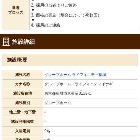
▼
2. 採用担当者よりご連絡
選考
▼
プロセス
3. 面接の実施（場合によって複数回）
▼
4. 採用のご連絡
施設詳細
施設概要
施設名称
グループホーム ライフィニティ稲城
カナ名称
グループホーム ライフィニティイナギ
施設所在地
東京都稲城市東長沼3113-1
施設種別
グループホーム
地上階・地下階
-
施設利用階数
-
入居定員
9名