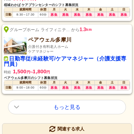
稲城わかば ケアプランセンターのシフト募集状況
就業時間
休憩
月
火
水
木
金
土
日
日勤
8:30
～
17:30
60
分
募集
募集
募集
募集
募集
募集
募集
1.3
グループホーム ライフィニテ... から
km
ペアウェル多摩川
介護付き有料老人ホーム
ケアマネジャー
日勤専従/未経験可/ケアマネジャー（介護支援専
門員）
1,500
1,800
時給
円
円
〜
ペアウェル多摩川のシフト募集状況
就業時間
休憩
月
火
水
木
金
土
日
日勤
9:00
～
18:00
60
分
募集
募集
募集
募集
募集
募集
募集
もっと見る
関連する求人