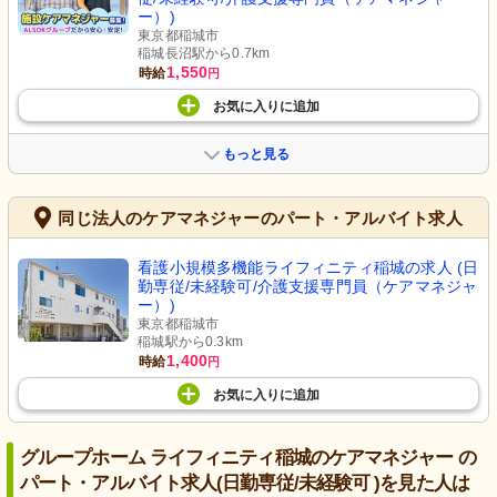
ー）)
東京都稲城市
稲城長沼駅から0.7km
1,550
時給
円
お気に入り
に
追加
もっと見る
同じ法人のケアマネジャーのパート・アルバイト求人
看護小規模多機能ライフィニティ稲城の求人 (日
勤専従/未経験可/介護支援専門員（ケアマネジャ
ー）)
東京都稲城市
稲城駅から0.3km
1,400
時給
円
お気に入り
に
追加
グループホーム ライフィニティ稲城のケアマネジャー の
パート・アルバイト求人(日勤専従/未経験可 )を見た人は