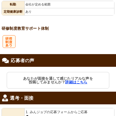
転勤
会社が定める範囲
会保険完備
定期健康診断
あり
研修制度
教育
サポート体制
研
応募者の声
修制度あり
あなたが面接を通して感じたリアルな声を
投稿してみませんか？
詳細はこちら
選考・面接
1. みんジョブの応募フォームからご応募