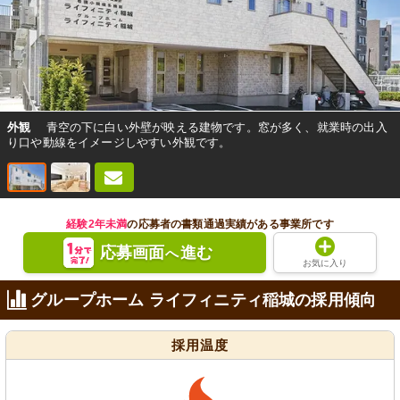
外観
青空の下に白い外壁が映える建物です。窓が多く、就業時の出入
り口や動線をイメージしやすい外観です。
経験2年未満
の応募者の書類通過実績がある事業所です
応募画面
進む
へ
お気に入り
グループホーム ライフィニティ稲城の採用傾向
採用温度