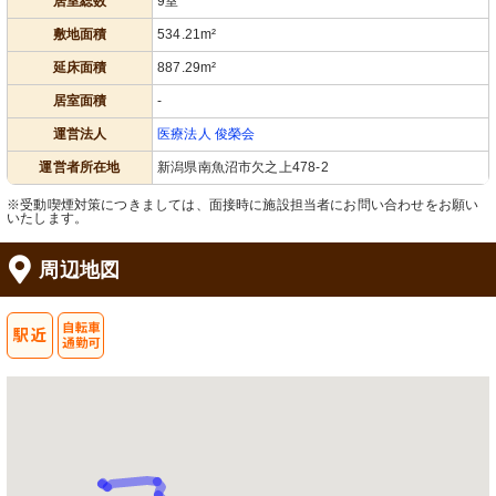
居室総数
9室
敷地面積
534.21m²
延床面積
887.29m²
居室面積
-
運営法人
医療法人 俊榮会
運営者所在地
新潟県南魚沼市欠之上478-2
※受動喫煙対策につきましては、面接時に施設担当者にお問い合わせをお願い
いたします。
周辺地図