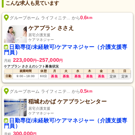
こんな求人も見ています
0.6
グループホーム ライフィニテ... から
km
ケアプラン ささえ
居宅介護支援
ケアマネジャー
日勤専従/未経験可/ケアマネジャー（介護支援専
門員）
223,000
257,000
月給
円
円
〜
ケアプラン ささえのシフト募集状況
就業時間
休憩
月
火
水
木
金
土
日
日勤
9:00
～
18:00
60
分
募集
募集
募集
募集
募集
定休
定休
0.5
グループホーム ライフィニテ... から
km
稲城わかば ケアプランセンター
居宅介護支援
ケアマネジャー
日勤専従/未経験可/ケアマネジャー（介護支援専
門員）
300,000
月給
円