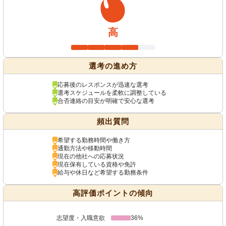
高
選考の進め方
応募後のレスポンスが迅速な選考
選考スケジュールを柔軟に調整している
合否連絡の目安が明確で安心な選考
頻出質問
希望する勤務時間や働き方
通勤方法や移動時間
現在の他社への応募状況
現在保有している資格や免許
給与や休日など希望する勤務条件
高評価ポイントの傾向
志望度・入職意欲
36%