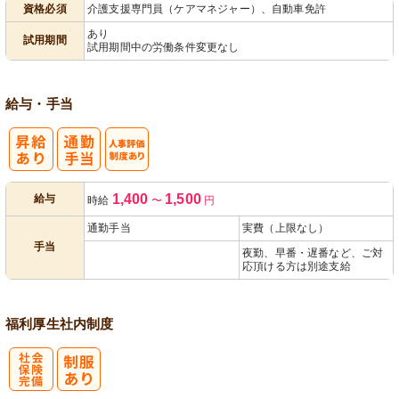
資格必須
介護支援専門員（ケアマネジャー）、自動車免許
パ活躍
あり
試用期間
試用期間中の労働条件変更なし
給与・手当
人事評価制度
1,400
1,500
給与
時給
〜
円
あり
通勤手当
実費（上限なし）
手当
夜勤、早番・遅番など、ご対
応頂ける方は別途支給
福利厚生
社内制度
社