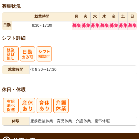
募集状況
就業時間
月
火
水
木
金
土
日
日勤
募集
募集
募集
募集
募集
募集
募集
8:30
17:30
～
シフト詳細
残
シ
就業時間
① 8:30〜17:30
業ほぼなし
フト相談可
休日・休暇
有
休暇
産前産後休業、育児休業、介護休業、慶弔休暇
給消化促進