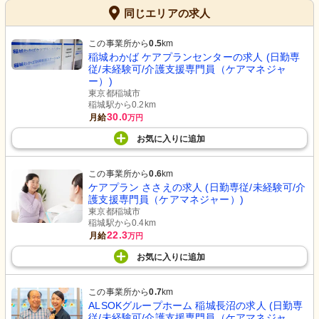
同じエリアの求人
この事業所から
0.5
km
稲城わかば ケアプランセンターの求人 (日勤専
従/未経験可/介護支援専門員（ケアマネジャ
ー）)
東京都稲城市
稲城駅から0.2km
30.0
月給
万円
お気に入り
に
追加
この事業所から
0.6
km
ケアプラン ささえの求人 (日勤専従/未経験可/介
護支援専門員（ケアマネジャー）)
東京都稲城市
稲城駅から0.4km
22.3
月給
万円
お気に入り
に
追加
この事業所から
0.7
km
ALSOKグループホーム 稲城長沼の求人 (日勤専
従/未経験可/介護支援専門員（ケアマネジャ