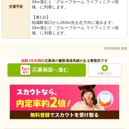
34m進むと「グループホーム ライフィニティ稲
交通手段
城」に到着します。
【車1分】
稲城駅南口から260m先を左方向に進みます。
34m進むと「グループホーム ライフィニティ稲
城」に到着します。
2026/08/04 更新
経験2年未満
の応募者の書類通過実績がある事業所です
応募画面
進む
へ
お気に入り