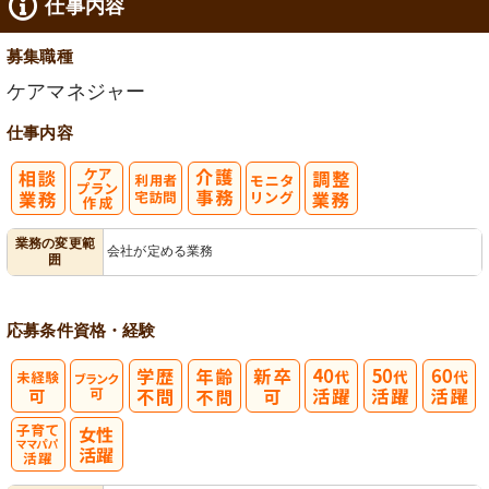
仕事内容
募集職種
ケアマネジャー
仕事内容
ケアプラン作
利
モ
業務の変更範
会社が定める業務
囲
成
用者宅訪問
ニタリング
応募条件
資格・経験
子育てママパ