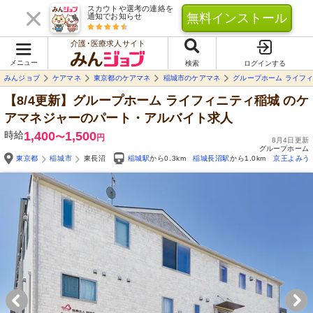
スカウトや選考の連絡を
無料インストール
通知でお知らせ
介護･医療求人サイト
メニュー
検索
ログインする
みんジョブ
ケアマネ
東京都のケアマネ
稲城市のケアマネ
グループホーム ライフ
【8/4更新】グループホーム ライフィニティ稲城
のケ
アマネジャーのパート・アルバイト求人
時給
1,400
1,500
〜
円
8月4日更新
グループホーム
東京都
稲城市
東長沼
稲城駅
から0.3km
稲城長沼駅
から1.0km
京王よみう