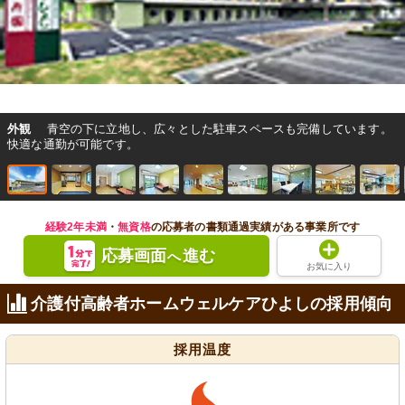
外観
青空の下に立地し、広々とした駐車スペースも完備しています。
快適な通勤が可能です。
経験2年未満
・
無資格
の応募者の書類通過実績がある事業所です
応募画面
進む
へ
お気に入り
介護付高齢者ホームウェルケアひよしの採用傾向
採用温度