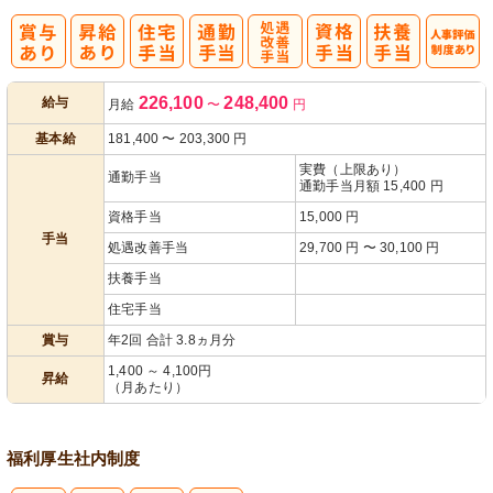
処
人事評価制度
226,100
248,400
給与
月給
〜
円
遇改善手当
あり
基本給
181,400
〜
203,300
円
実費（上限あり）
通勤手当
通勤手当月額 15,400 円
資格手当
15,000 円
手当
処遇改善手当
29,700 円 〜 30,100 円
扶養手当
住宅手当
賞与
年2回 合計 3.8ヵ月分
1,400 ～ 4,100円
昇給
（月あたり）
福利厚生
社内制度