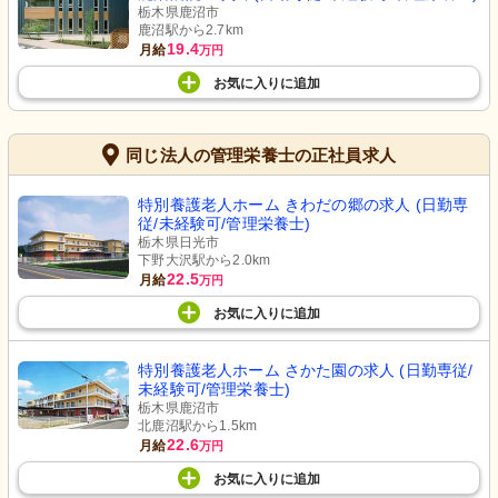
栃木県鹿沼市
鹿沼駅から2.7km
19.4
月給
万円
お気に入り
に
追加
同じ法人の管理栄養士の正社員求人
特別養護老人ホーム きわだの郷の求人 (日勤専
従/未経験可/管理栄養士)
栃木県日光市
下野大沢駅から2.0km
22.5
月給
万円
お気に入り
に
追加
特別養護老人ホーム さかた園の求人 (日勤専従/
未経験可/管理栄養士)
栃木県鹿沼市
北鹿沼駅から1.5km
22.6
月給
万円
お気に入り
に
追加