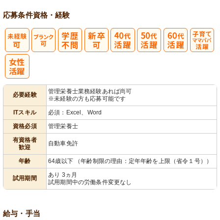
応募条件
資格・経験
子育てママパ
パ活躍
管理栄養士業務経験あれば尚可
必要経験
※未経験の方も応募可能です
ITスキル
必須：Excel、Word
資格必須
管理栄養士
有資格者
自動車免許
歓迎
年齢
64歳以下 （年齢制限の理由：定年年齢を上限（省令１号））
あり 3ヵ月
試用期間
試用期間中の労働条件変更なし
給与・手当