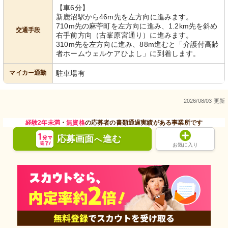
【車6分】
新鹿沼駅から46m先を左方向に進みます。
710m先の麻苧町を左方向に進み、1.2km先を斜め
交通手段
右手前方向（古峯原宮通り）に進みます。
310m先を左方向に進み、88m進むと「介護付高齢
者ホームウェルケアひよし」に到着します。
マイカー通勤
駐車場有
2026/08/03 更新
経験2年未満
・
無資格
の応募者の書類通過実績がある事業所です
応募画面
進む
へ
お気に入り