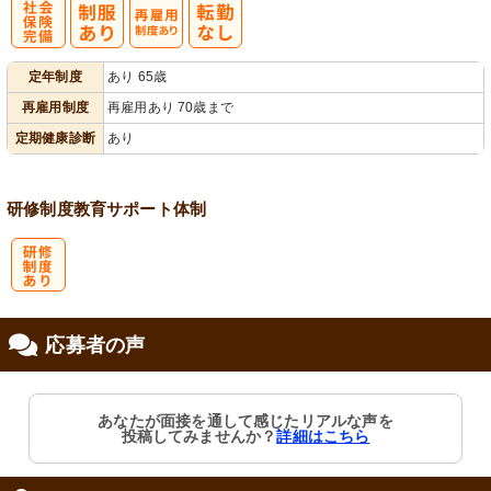
社
再雇用制度あ
定年制度
あり 65歳
会保険完備
り
再雇用制度
再雇用あり 70歳まで
定期健康診断
あり
研修制度
教育
サポート体制
研
応募者の声
修制度あり
あなたが面接を通して感じたリアルな声を
投稿してみませんか？
詳細はこちら