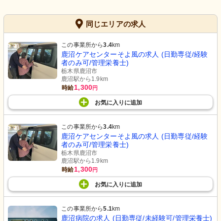
同じエリアの求人
この事業所から
3.4
km
鹿沼ケアセンターそよ風の求人 (日勤専従/経験
者のみ可/管理栄養士)
栃木県鹿沼市
鹿沼駅から1.9km
1,300
時給
円
お気に入り
に
追加
この事業所から
3.4
km
鹿沼ケアセンターそよ風の求人 (日勤専従/経験
者のみ可/管理栄養士)
栃木県鹿沼市
鹿沼駅から1.9km
1,300
時給
円
お気に入り
に
追加
この事業所から
5.1
km
鹿沼病院の求人 (日勤専従/未経験可/管理栄養士)