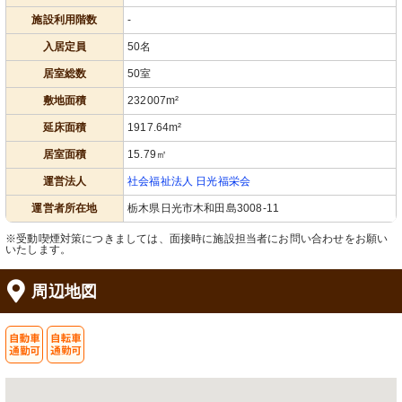
施設利用階数
-
入居定員
50名
居室総数
50室
敷地面積
232007m²
延床面積
1917.64m²
居室面積
15.79㎡
運営法人
社会福祉法人 日光福栄会
運営者所在地
栃木県日光市木和田島3008-11
※受動喫煙対策につきましては、面接時に施設担当者にお問い合わせをお願い
いたします。
周辺地図