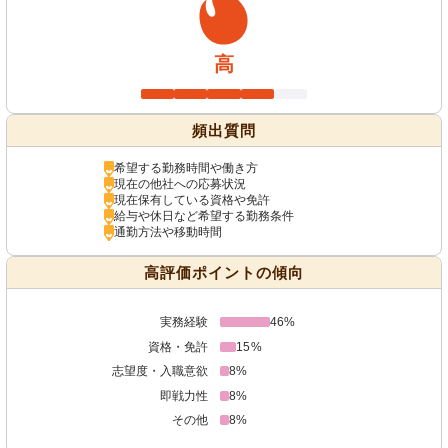
高
頻出質問
希望する勤務時間や働き方
現在の他社への応募状況
現在保有している資格や免許
給与や休日など希望する勤務条件
通勤方法や移動時間
高評価ポイントの傾向
実務経験
46%
資格・免許
15%
志望度・入職意欲
8%
即戦力性
8%
その他
8%