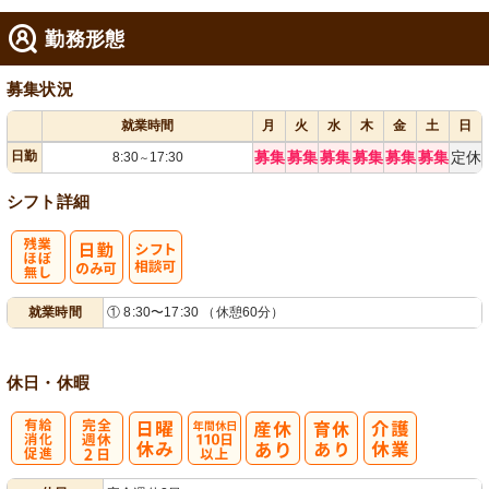
勤務形態
募集状況
就業時間
月
火
水
木
金
土
日
日勤
募集
募集
募集
募集
募集
募集
定休
8:30
17:30
～
シフト詳細
残
シ
就業時間
① 8:30〜17:30 （休憩60分）
業ほぼなし
フト相談可
休日・休暇
有
完
年間休日