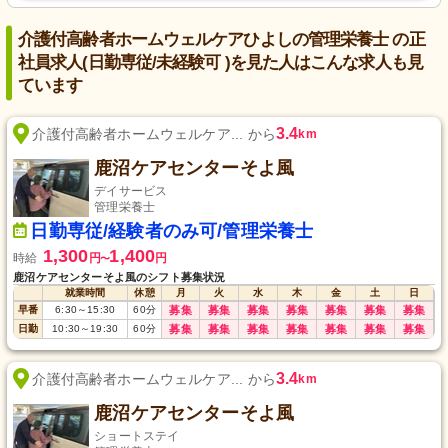
介護付高齢者ホームウェルケアひよしの管理栄養士 の正
社員求人(日勤専従/未経験可 )を見た人はこんな求人も見
ています
3.4
介護付高齢者ホームウェルケア... から
km
鹿沼ケアセンターそよ風
デイサービス
管理栄養士
日勤専従/経験者のみ可/管理栄養士
1,300
1,400
時給
円
円
〜
鹿沼ケアセンターそよ風のシフト募集状況
就業時間
休憩
月
火
水
木
金
土
日
早番
6:30
～
15:30
60
分
募集
募集
募集
募集
募集
募集
募集
日勤
10:30
～
19:30
60
分
募集
募集
募集
募集
募集
募集
募集
3.4
介護付高齢者ホームウェルケア... から
km
鹿沼ケアセンターそよ風
ショートステイ