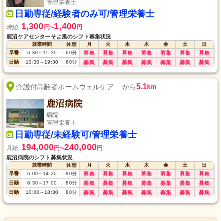
管理栄養士
日勤専従/経験者のみ可/管理栄養士
1,300
1,400
時給
円
円
〜
鹿沼ケアセンターそよ風のシフト募集状況
就業時間
休憩
月
火
水
木
金
土
日
早番
6:30
～
15:30
60
分
募集
募集
募集
募集
募集
募集
募集
日勤
10:30
～
19:30
60
分
募集
募集
募集
募集
募集
募集
募集
5.1
介護付高齢者ホームウェルケア... から
km
鹿沼病院
病院
管理栄養士
日勤専従/未経験可/管理栄養士
194,000
240,000
月給
円
円
〜
鹿沼病院のシフト募集状況
就業時間
休憩
月
火
水
木
金
土
日
早番
6:00
～
14:30
80
分
募集
募集
募集
募集
募集
募集
募集
日勤
8:30
～
17:00
80
分
募集
募集
募集
募集
募集
募集
募集
日勤
10:00
～
18:30
80
分
募集
募集
募集
募集
募集
募集
募集