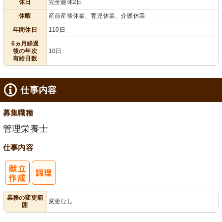
休日
完全週休2日
給消化促進
全週休2日
110日以上
休暇
産前産後休業、育児休業、介護休業
年間休日
110日
6ヵ月経過
後の年次
10日
有給日数
仕事内容
募集職種
管理栄養士
仕事内容
業務の変更範
変更なし
囲