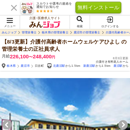
スカウトや選考の連絡を
無料インストール
通知でお知らせ
介護･医療求人サイト
メニュー
検索
ログインする
みんジョブ
管理栄養士
栃木県の管理栄養士
鹿沼市の管理栄養士
介護付高齢者ホー
【8/3更新】介護付高齢者ホームウェルケアひよし
の
管理栄養士の正社員求人
月給
226,100
248,400
〜
円
8月3日更新
介護付き有料老人ホーム
栃木県
鹿沼市
日吉町
北鹿沼駅
から1.5km
新鹿沼駅
から1.5km
鹿沼駅
から2