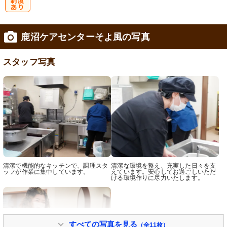
研
鹿沼ケアセンターそよ風の写真
修制度あり
スタッフ写真
清潔で機能的なキッチンで、調理スタ
清潔な環境を整え、充実した日々を支
ッフが作業に集中しています。
えています。安心してお過ごしいただ
ける環境作りに尽力いたします。
すべての写真を見る
（全11枚）