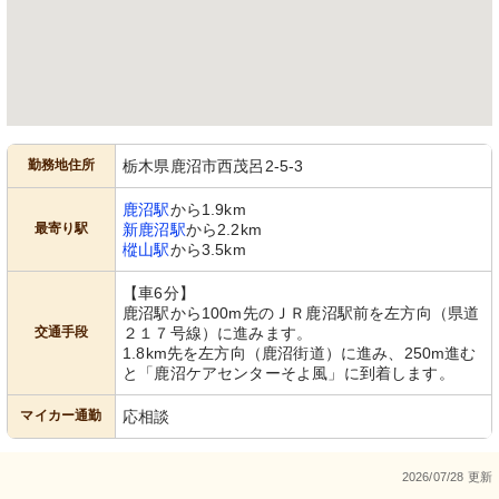
勤務地住所
栃木県鹿沼市西茂呂2-5-3
鹿沼駅
から1.9km
最寄り駅
新鹿沼駅
から2.2km
樅山駅
から3.5km
【車6分】
鹿沼駅から100m先のＪＲ鹿沼駅前を左方向（県道
交通手段
２１７号線）に進みます。
1.8km先を左方向（鹿沼街道）に進み、250m進む
と「鹿沼ケアセンターそよ風」に到着します。
マイカー通勤
応相談
2026/07/28 更新