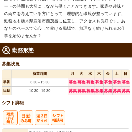
ートの時間も大切にしながら働くことができます。家庭や趣味と
の両立を考えている方にとって、理想的な環境が整っています。
勤務地も栃木県鹿沼市西茂呂に位置し、アクセスも良好です。あ
なたのペースで安心して働ける職場で、無理なく続けられるお仕
事を始めませんか？
勤務形態
募集状況
就業時間
月
火
水
木
金
土
日
早番
募集
募集
募集
募集
募集
募集
募集
6:30
15:30
～
日勤
募集
募集
募集
募集
募集
募集
募集
10:30
19:30
～
シフト詳細
残
週
シ