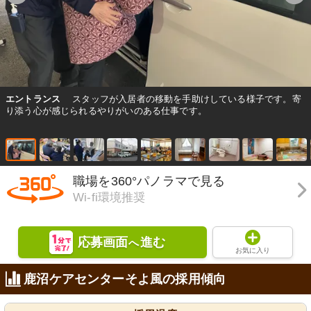
エントランス
スタッフが入居者の移動を手助けしている様子です。寄
り添う心が感じられるやりがいのある仕事です。
職場を360°パノラマで見る
Wi-fi環境推奨
応募画面
進む
へ
お気に入り
鹿沼ケアセンターそよ風の採用傾向