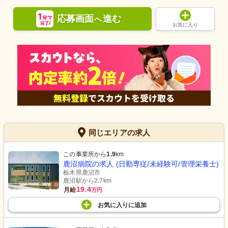
応募画面
進む
へ
お気に入り
同じエリアの求人
この事業所から
1.9
km
鹿沼病院の求人 (日勤専従/未経験可/管理栄養士)
栃木県鹿沼市
鹿沼駅から2.7km
19.4
月給
万円
お気に入り
に
追加