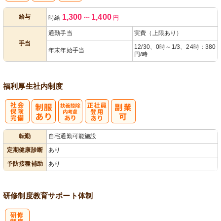
1,300
1,400
給与
時給
〜
円
あり
通勤手当
実費（上限あり）
手当
12/30、0時～1/3、24時：380
年末年始手当
円/時
福利厚生
社内制度
社
扶養控除内考
正社員登用あ
転勤
自宅通勤可能施設
会保険完備
慮あり
り
定期健康診断
あり
予防接種補助
あり
研修制度
教育
サポート体制