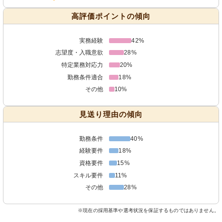
高評価ポイントの傾向
実務経験
42%
志望度・入職意欲
28%
特定業務対応力
20%
勤務条件適合
18%
その他
10%
見送り理由の傾向
勤務条件
40%
経験要件
18%
資格要件
15%
スキル要件
11%
その他
28%
※現在の採用基準や選考状況を保証するものではありません。