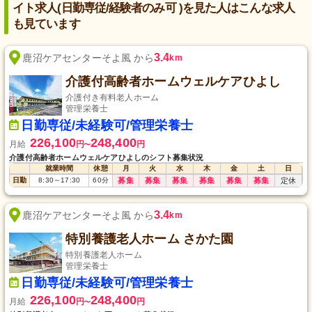
イト求人(日勤専従/経験者のみ可 )を見た人はこんな求人
も見ています
3.4
鹿沼ケアセンターそよ風 から
km
介護付高齢者ホームウェルケアひよし
介護付き有料老人ホーム
管理栄養士
日勤専従/未経験可/管理栄養士
226,100
248,400
月給
円
円
〜
介護付高齢者ホームウェルケアひよしのシフト募集状況
就業時間
休憩
月
火
水
木
金
土
日
日勤
8:30
～
17:30
60
分
募集
募集
募集
募集
募集
募集
定休
3.4
鹿沼ケアセンターそよ風 から
km
特別養護老人ホーム さかた園
特別養護老人ホーム
管理栄養士
日勤専従/未経験可/管理栄養士
226,100
248,400
月給
円
円
〜