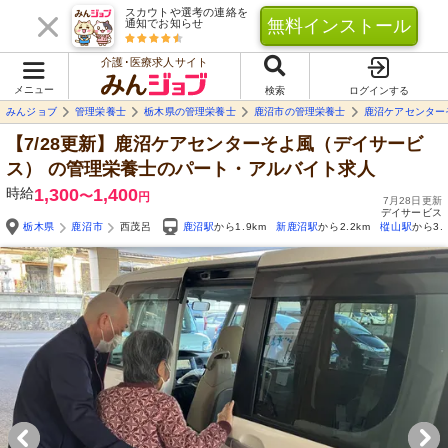
スカウトや選考の連絡を
無料インストール
通知でお知らせ
介護･医療求人サイト
メニュー
検索
ログインする
みんジョブ
管理栄養士
栃木県の管理栄養士
鹿沼市の管理栄養士
鹿沼ケアセンター
【7/28更新】鹿沼ケアセンターそよ風（デイサービ
ス）
の管理栄養士のパート・アルバイト求人
時給
1,300
1,400
〜
円
7月28日更新
デイサービス
栃木県
鹿沼市
西茂呂
鹿沼駅
から1.9km
新鹿沼駅
から2.2km
樅山駅
から3.