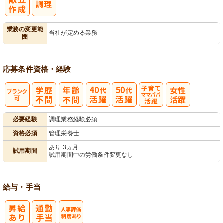
業務の変更範
当社が定める業務
囲
応募条件
資格・経験
子育てママパ
必要経験
調理業務経験必須
パ活躍
資格必須
管理栄養士
あり 3ヵ月
試用期間
試用期間中の労働条件変更なし
給与・手当
人事評価制度