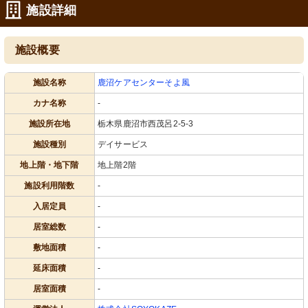
施設詳細
施設概要
施設名称
鹿沼ケアセンターそよ風
トイレ
機械浴
カナ名称
-
手すり付きで安全性に配慮された清潔
清潔感のあふれる浴室には、利用者の
施設所在地
栃木県鹿沼市西茂呂2-5-3
な洗面空間です。明るくて使いやすそ
安全を考慮した設備が整っています。
うですね。
施設種別
デイサービス
地上階・地下階
地上階2階
施設利用階数
-
入居定員
-
居室総数
-
敷地面積
-
玄関
浴室
延床面積
-
温かみのある木目調で整えられたエン
安全かつ快適な入浴を支える設備が整
トランス。利用者のための郵便受けが
っており、清潔さを感じます。
居室面積
-
並んでいます。