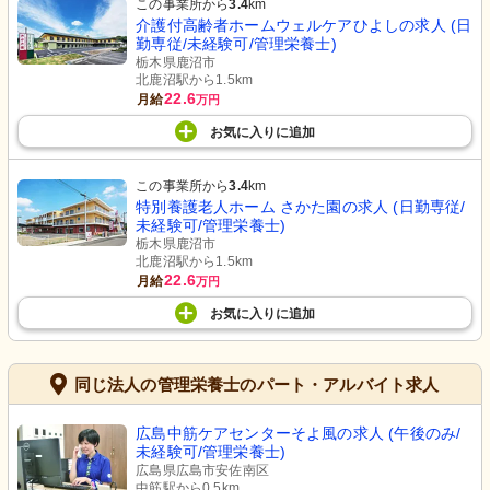
この事業所から
3.4
km
介護付高齢者ホームウェルケアひよしの求人 (日
勤専従/未経験可/管理栄養士)
栃木県鹿沼市
北鹿沼駅から1.5km
22.6
月給
万円
お気に入り
に
追加
この事業所から
3.4
km
特別養護老人ホーム さかた園の求人 (日勤専従/
未経験可/管理栄養士)
栃木県鹿沼市
北鹿沼駅から1.5km
22.6
月給
万円
お気に入り
に
追加
同じ法人の管理栄養士のパート・アルバイト求人
広島中筋ケアセンターそよ風の求人 (午後のみ/
未経験可/管理栄養士)
広島県広島市安佐南区
中筋駅から0.5km