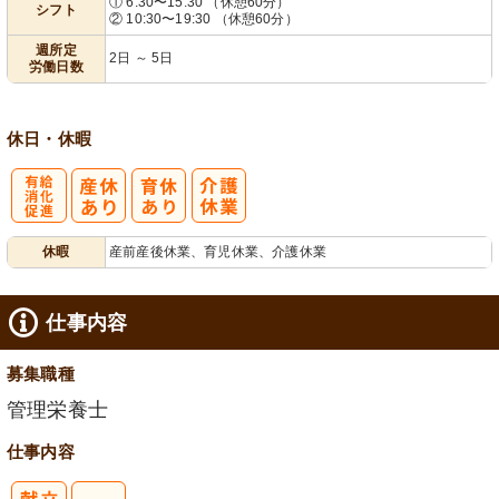
① 6:30〜15:30 （休憩60分）
シフト
② 10:30〜19:30 （休憩60分）
業ほぼなし
2日から可
フト相談可
週所定
2日 ～ 5日
労働日数
休日・休暇
有
休暇
産前産後休業、育児休業、介護休業
給消化促進
仕事内容
募集職種
管理栄養士
仕事内容