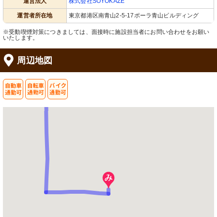
運営法人
株式会社SOYOKAZE
運営者所在地
東京都港区南青山2-5-17ポーラ青山ビルディング
※受動喫煙対策につきましては、面接時に施設担当者にお問い合わせをお願い
いたします。
周辺地図
居室
受付
清潔感のある洗面スペースが整ってお
季節の飾りつけが施され、暖かみのあ
り、快適な日常生活をサポートしま
る明るい印象を与える空間です。
す。