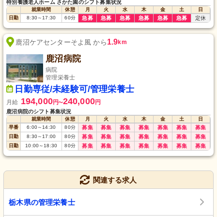
特別養護老人ホーム さかた園のシフト募集状況
就業時間
休憩
月
火
水
木
金
土
日
日勤
8:30
～
17:30
60
分
急募
急募
急募
急募
急募
急募
定休
1.9
鹿沼ケアセンターそよ風 から
km
鹿沼病院
病院
管理栄養士
日勤専従/未経験可/管理栄養士
194,000
240,000
月給
円
円
〜
鹿沼病院のシフト募集状況
就業時間
休憩
月
火
水
木
金
土
日
早番
6:00
～
14:30
80
分
募集
募集
募集
募集
募集
募集
募集
日勤
8:30
～
17:00
80
分
募集
募集
募集
募集
募集
募集
募集
日勤
10:00
～
18:30
80
分
募集
募集
募集
募集
募集
募集
募集
関連する求人
栃木県の管理栄養士