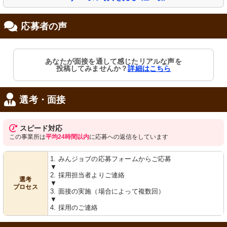
応募者の声
笑顔で対応するスタッフと利用者の姿
が、あたたかな雰囲気を伝えていま
あなたが面接を通して感じたリアルな声を
す。
投稿してみませんか？
詳細はこちら
職場写真
選考・面接
スピード対応
この事業所は
平均24時間以内
に応募への返信をしています
1. みんジョブの応募フォームからご応募
▼
2. 採用担当者よりご連絡
選考
▼
共有スペース
廊下
プロセス
3. 面接の実施（場合によって複数回）
明るい窓辺のダイニングでゆったりと
開放的な空間にはテーブルセットが整
▼
した食事時間をお過ごしいただけま
然と配置され、落ち着いた雰囲気が漂
す。
います。
4. 採用のご連絡