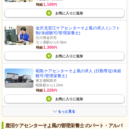
1,100
時給
円
お気に入り
に
追加
金沢北安江ケアセンターそよ風の求人 (シフト
制/未経験可/管理栄養士)
石川県金沢市
七ツ屋駅から0.0km
1,300
時給
円
お気に入り
に
追加
昭島ケアセンターそよ風の求人 (日勤専従/未経
験可/管理栄養士)
東京都昭島市
昭島駅から1.2km
1,226
時給
円
お気に入り
に
追加
もっと見る
鹿沼ケアセンターそよ風の管理栄養士 のパート・アルバ