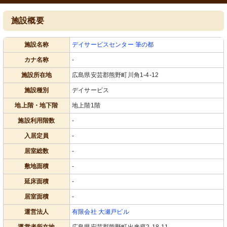
施設概要
施設名称
デイサービスセンター 筆の都
カナ名称
-
施設所在地
広島県安芸郡熊野町川角1-4-12
施設種別
デイサービス
地上階・地下階
地上階1階
施設利用階数
-
入居定員
-
居室総数
-
敷地面積
-
延床面積
-
居室面積
-
運営法人
有限会社 大瀬戸ビル