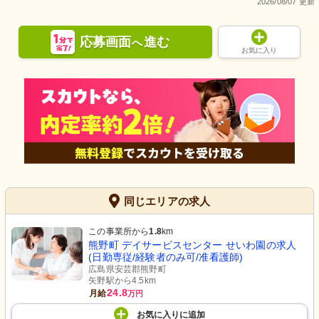
2026/08/07 更新
応募画面
進む
へ
お気に入り
同じエリアの求人
この事業所から
1.8
km
熊野町 デイサービスセンター せいわ園の求人
(日勤専従/経験者のみ可/准看護師)
広島県安芸郡熊野町
矢野駅から4.5km
24.8
月給
万円
お気に入り
に
追加