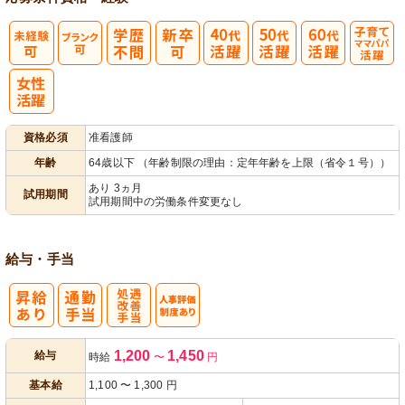
子育てママパ
パ活躍
資格必須
准看護師
年齢
64歳以下 （年齢制限の理由：定年年齢を上限（省令１号））
あり 3ヵ月
試用期間
試用期間中の労働条件変更なし
給与・手当
処
人事評価制度
1,200
1,450
給与
時給
〜
円
遇改善手当
あり
基本給
1,100
〜
1,300
円