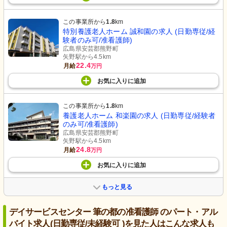
この事業所から
1.8
km
特別養護老人ホーム 誠和園の求人 (日勤専従/経
験者のみ可/准看護師)
広島県安芸郡熊野町
矢野駅から4.5km
22.4
月給
万円
お気に入り
に
追加
この事業所から
1.8
km
養護老人ホーム 和楽園の求人 (日勤専従/経験者
のみ可/准看護師)
広島県安芸郡熊野町
矢野駅から4.5km
24.8
月給
万円
お気に入り
に
追加
もっと見る
デイサービスセンター 筆の都の准看護師 のパート・アル
バイト求人(日勤専従/未経験可 )を見た人はこんな求人も