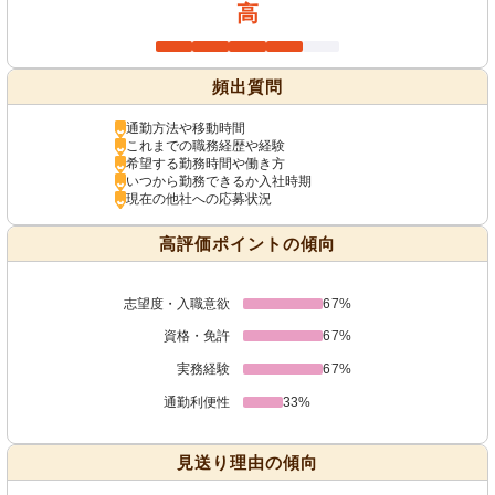
高
頻出質問
通勤方法や移動時間
これまでの職務経歴や経験
希望する勤務時間や働き方
いつから勤務できるか入社時期
現在の他社への応募状況
高評価ポイントの傾向
志望度・入職意欲
67%
資格・免許
67%
実務経験
67%
通勤利便性
33%
見送り理由の傾向