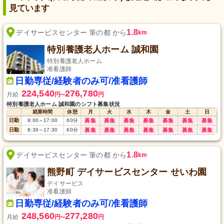
見ています
1.8
デイサービスセンター 筆の都 から
km
特別養護老人ホーム 誠和園
特別養護老人ホーム
准看護師
日勤専従/経験者のみ可/准看護師
224,540
276,780
月給
円
円
〜
特別養護老人ホーム 誠和園のシフト募集状況
就業時間
休憩
月
火
水
木
金
土
日
日勤
8:00
～
17:00
60
分
募集
募集
募集
募集
募集
募集
募集
日勤
8:30
～
17:30
60
分
募集
募集
募集
募集
募集
募集
募集
1.8
デイサービスセンター 筆の都 から
km
熊野町 デイサービスセンター せいわ園
デイサービス
准看護師
日勤専従/経験者のみ可/准看護師
248,560
277,280
月給
円
円
〜