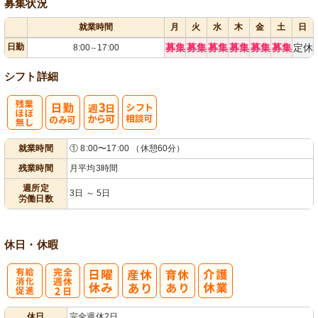
募集状況
就業時間
月
火
水
木
金
土
日
日勤
募集
募集
募集
募集
募集
募集
定休
8:00
17:00
～
シフト詳細
残
週
シ
就業時間
① 8:00〜17:00 （休憩60分）
業ほぼなし
3日から可
フト相談可
残業時間
月平均3時間
週所定
3日 ～ 5日
労働日数
休日・休暇
有
完
休日
完全週休2日