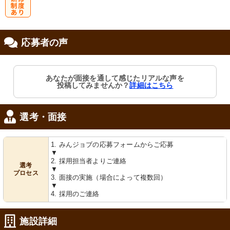
研
応募者の声
修制度あり
あなたが面接を通して感じたリアルな声を
投稿してみませんか？
詳細はこちら
選考・面接
1. みんジョブの応募フォームからご応募
▼
2. 採用担当者よりご連絡
選考
▼
プロセス
3. 面接の実施（場合によって複数回）
▼
4. 採用のご連絡
施設詳細