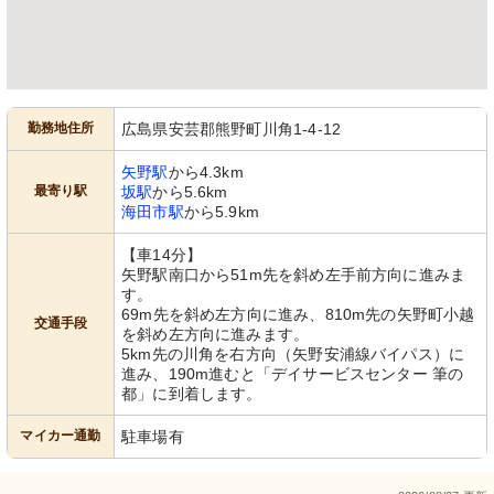
勤務地住所
広島県安芸郡熊野町川角1-4-12
矢野駅
から4.3km
最寄り駅
坂駅
から5.6km
海田市駅
から5.9km
【車14分】
矢野駅南口から51m先を斜め左手前方向に進みま
す。
69m先を斜め左方向に進み、810m先の矢野町小越
交通手段
を斜め左方向に進みます。
5km先の川角を右方向（矢野安浦線バイパス）に
進み、190m進むと「デイサービスセンター 筆の
都」に到着します。
マイカー通勤
駐車場有