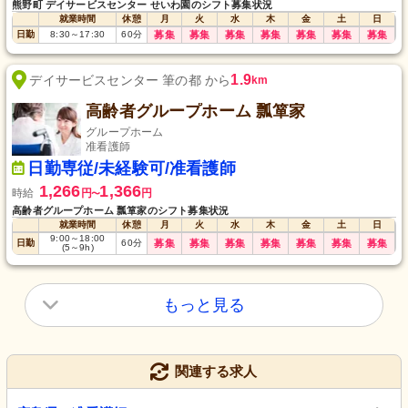
熊野町 デイサービスセンター せいわ園のシフト募集状況
就業時間
休憩
月
火
水
木
金
土
日
日勤
8:30
～
17:30
60
分
募集
募集
募集
募集
募集
募集
募集
1.9
デイサービスセンター 筆の都 から
km
高齢者グループホーム 瓢箪家
グループホーム
准看護師
日勤専従/未経験可/准看護師
1,266
1,366
時給
円
円
〜
高齢者グループホーム 瓢箪家のシフト募集状況
就業時間
休憩
月
火
水
木
金
土
日
9:00
～
18:00
日勤
60
分
募集
募集
募集
募集
募集
募集
募集
(5
～
9h)
もっと見る
関連する求人