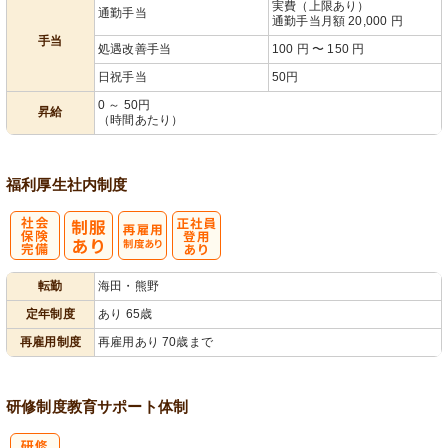
実費（上限あり）
通勤手当
通勤手当月額 20,000 円
手当
処遇改善手当
100 円 〜 150 円
日祝手当
50円
0 ～ 50円
昇給
（時間あたり）
福利厚生
社内制度
社
再雇用制度あ
正社員登用あ
転勤
海田・熊野
会保険完備
り
り
定年制度
あり 65歳
再雇用制度
再雇用あり 70歳まで
研修制度
教育
サポート体制