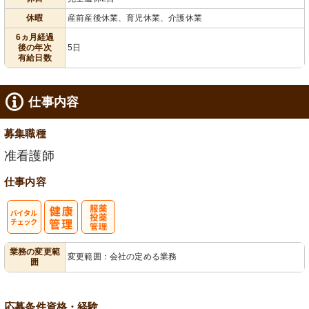
給消化促進
全週休2日
休暇
産前産後休業、育児休業、介護休業
6ヵ月経過
後の年次
5日
有給日数
仕事内容
募集職種
准看護師
仕事内容
バイタルチェ
服薬・投薬管
業務の変更範
変更範囲：会社の定める業務
囲
ック
理
応募条件
資格・経験