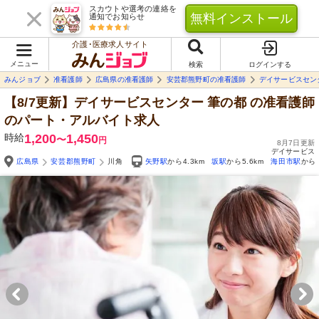
スカウトや選考の連絡を
無料インストール
通知でお知らせ
介護･医療求人サイト
メニュー
検索
ログインする
みんジョブ
准看護師
広島県の准看護師
安芸郡熊野町の准看護師
デイサービスセン
【8/7更新】デイサービスセンター 筆の都
の准看護師
のパート・アルバイト求人
時給
1,200
1,450
〜
円
8月7日更新
デイサービス
広島県
安芸郡熊野町
川角
矢野駅
から4.3km
坂駅
から5.6km
海田市駅
から5