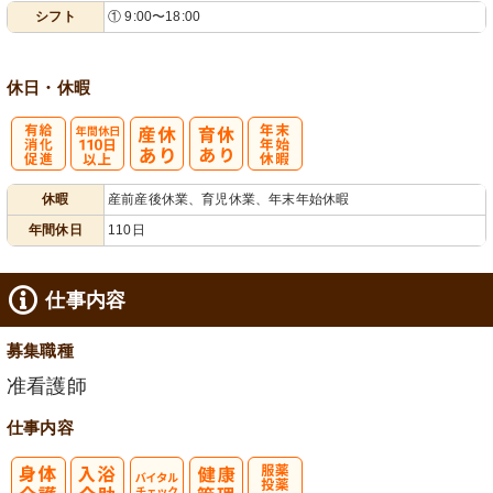
シフト
① 9:00〜18:00
業ほぼなし
フト相談可
休日・休暇
有
年間休日
年
休暇
産前産後休業、育児休業、年末年始休暇
給消化促進
110日以上
末年始休暇
年間休日
110日
仕事内容
募集職種
准看護師
仕事内容