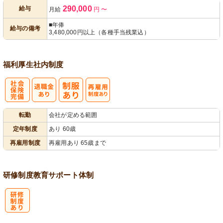
290,000
給与
月給
円
〜
あり
■年俸
給与の備考
3,480,000円以上（各種手当残業込）
福利厚生
社内制度
社
再雇用制度あ
転勤
会社が定める範囲
会保険完備
り
定年制度
あり 60歳
再雇用制度
再雇用あり 65歳まで
研修制度
教育
サポート体制
研