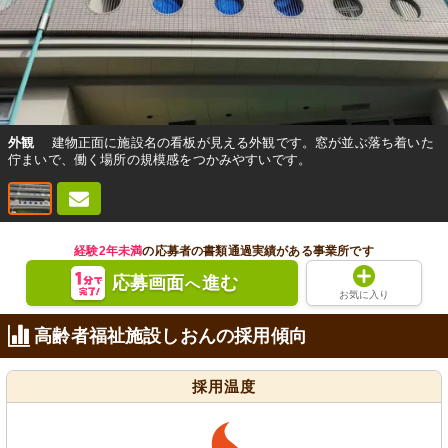
外観
建物正面に施設名の看板が見える外観です。窓が並ぶ落ち着いた
佇まいで、働く場所の規模感をつかみやすいです。
経験2年未満
の応募者の書類通過実績がある事業所です
応募画面
進む
へ
お気に入り
高齢者福祉施設しおんの採用傾向
採用温度