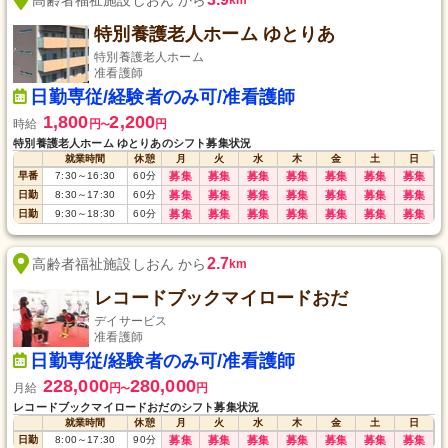
特別養護老人ホーム ゆとりあ
特別養護老人ホーム
准看護師
日勤専従/経験者のみ可/准看護師
1,800
2,200
時給
円
円
〜
特別養護老人ホーム ゆとりあのシフト募集状況
就業時間
休憩
月
火
水
木
金
土
日
早番
7:30
～
16:30
60
分
募集
募集
募集
募集
募集
募集
募集
日勤
8:30
～
17:30
60
分
募集
募集
募集
募集
募集
募集
募集
日勤
9:30
～
18:30
60
分
募集
募集
募集
募集
募集
募集
募集
2.7
高齢者福祉施設しおん から
km
レコードブックマイロードおだ
デイサービス
准看護師
日勤専従/経験者のみ可/准看護師
228,000
280,000
月給
円
円
〜
レコードブックマイロードおだのシフト募集状況
就業時間
休憩
月
火
水
木
金
土
日
日勤
8:00
～
17:30
90
分
募集
募集
募集
募集
募集
募集
募集