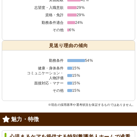
志望度・入職意欲
29%
資格・免許
29%
勤務条件適合
24%
その他
6%
見送り理由の傾向
勤務条件
54%
健康・身体条件
15%
コミュニケーション・
15%
人物評価
面接対応・マナー
15%
その他
15%
※現在の採用基準や選考状況を保証するものではありません。
魅力・特徴
心温まるケアを提供する特別養護老人ホームで准看