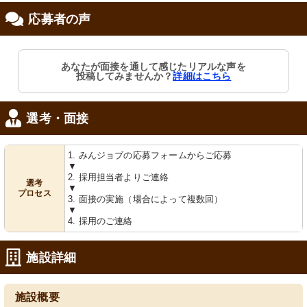
応募者の声
修制度あり
あなたが面接を通して感じたリアルな声を
投稿してみませんか？
詳細はこちら
選考・面接
1. みんジョブの応募フォームからご応募
▼
2. 採用担当者よりご連絡
選考
▼
プロセス
3. 面接の実施（場合によって複数回）
▼
4. 採用のご連絡
施設詳細
施設概要