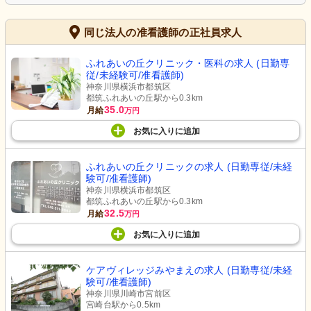
同じ法人の准看護師の正社員求人
ふれあいの丘クリニック・医科の求人 (日勤専
従/未経験可/准看護師)
神奈川県横浜市都筑区
都筑ふれあいの丘駅から0.3km
35.0
月給
万円
お気に入り
に
追加
ふれあいの丘クリニックの求人 (日勤専従/未経
験可/准看護師)
神奈川県横浜市都筑区
都筑ふれあいの丘駅から0.3km
32.5
月給
万円
お気に入り
に
追加
ケアヴィレッジみやまえの求人 (日勤専従/未経
験可/准看護師)
神奈川県川崎市宮前区
宮崎台駅から0.5km