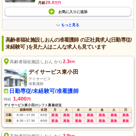
29.0
月給
万円
お気に入り
に
追加
もっと見る
高齢者福祉施設しおんの准看護師 の正社員求人(日勤専従/
未経験可 )を見た人はこんな求人も見ています
2.3
高齢者福祉施設しおん から
km
デイサービス東小田
デイサービス
准看護師
日勤専従/未経験可/准看護師
1,400
時給
円
デイサービス東小田のシフト募集状況
就業時間
休憩
月
火
水
木
金
土
日
日勤
8:00
～
17:00
60
分
募集
募集
募集
募集
募集
募集
募集
日勤
8:30
～
17:30
60
分
募集
募集
募集
募集
募集
募集
募集
3.9
高齢者福祉施設しおん から
km