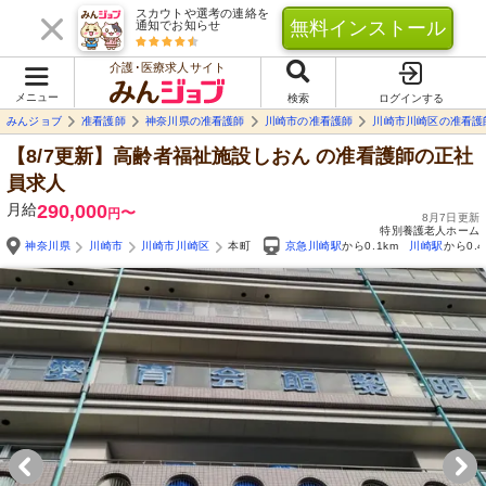
スカウトや選考の連絡を
無料インストール
通知でお知らせ
介護･医療求人サイト
メニュー
検索
ログインする
みんジョブ
准看護師
神奈川県の准看護師
川崎市の准看護師
川崎市川崎区の准看護
【8/7更新】高齢者福祉施設しおん
の准看護師の正社
員求人
月給
290,000
〜
円
8月7日更新
特別養護老人ホーム
神奈川県
川崎市
川崎市川崎区
本町
京急川崎駅
から0.1km
川崎駅
から0.4