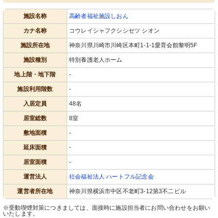
施設名称
高齢者福祉施設しおん
カナ名称
コウレイシャフクシシセツ シオン
施設所在地
神奈川県川崎市川崎区本町1-1-1愛育会館黎明5F
施設種別
特別養護老人ホーム
地上階・地下階
-
施設利用階数
-
入居定員
48名
居室総数
8室
敷地面積
-
延床面積
-
居室面積
-
運営法人
社会福祉法人 ハートフル記念会
運営者所在地
神奈川県横浜市中区不老町3-12第3不二ビル
※受動喫煙対策につきましては、面接時に施設担当者にお問い合わせをお願い
いたします。