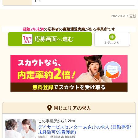
2026/08/07 更新
経験2年未満
の応募者の書類通過実績がある事業所です
応募画面
進む
へ
お気に入り
同じエリアの求人
この事業所から
2.2
km
デイサービスセンター あさひの求人 (日勤専従/
未経験可/准看護師)
神奈川県川崎市川崎区