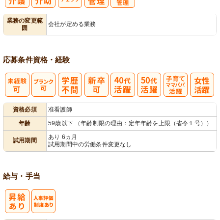
バイタルチェ
服薬・投薬管
業務の変更範
会社が定める業務
囲
ック
理
応募条件
資格・経験
子育てママパ
資格必須
准看護師
パ活躍
年齢
59歳以下 （年齢制限の理由：定年年齢を上限（省令１号））
あり 6ヵ月
試用期間
試用期間中の労働条件変更なし
給与・手当
人事評価制度