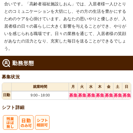
合いです。「高齢者福祉施設しおん」では、入居者様一人ひとり
とのコミュニケーションを大切にし、その方の生活を豊かにする
ためのケアを心掛けています。あなたの思いやりと優しさが、入
居者様の日々の暮らしに大きく影響を与えることができ、やりが
いを感じられる職場です。日々の業務を通じて、入居者様の笑顔
があなたの活力となり、充実した毎日を送ることができるでしょ
う。
勤務形態
募集状況
就業時間
月
火
水
木
金
土
日
日勤
募集
募集
募集
募集
募集
募集
募集
9:00
18:00
～
シフト詳細
残
シ