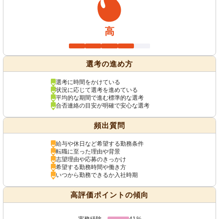
高
選考の進め方
選考に時間をかけている
状況に応じて選考を進めている
平均的な期間で進む標準的な選考
合否連絡の目安が明確で安心な選考
頻出質問
給与や休日など希望する勤務条件
転職に至った理由や背景
志望理由や応募のきっかけ
希望する勤務時間や働き方
いつから勤務できるか入社時期
高評価ポイントの傾向
実務経験
41%