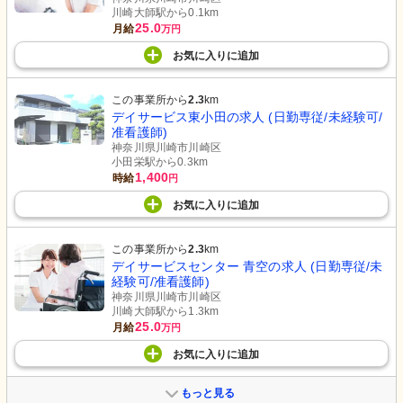
川崎大師駅から0.1km
25.0
月給
万円
お気に入り
に
追加
この事業所から
2.3
km
デイサービス東小田の求人 (日勤専従/未経験可/
准看護師)
神奈川県川崎市川崎区
小田栄駅から0.3km
1,400
時給
円
お気に入り
に
追加
この事業所から
2.3
km
デイサービスセンター 青空の求人 (日勤専従/未
経験可/准看護師)
神奈川県川崎市川崎区
川崎大師駅から1.3km
25.0
月給
万円
お気に入り
に
追加
もっと見る