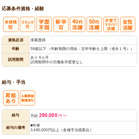
応募条件
資格・経験
子育てママパ
資格必須
准看護師
パ活躍
年齢
59歳以下 （年齢制限の理由：定年年齢を上限（省令１号））
あり 6ヵ月
試用期間
試用期間中の労働条件変更なし
給与・手当
人事評価制度
290,000
給与
月給
円
〜
あり
■年俸
給与の備考
3,480,000円以上（各種手当残業込）