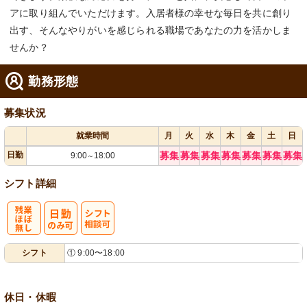
アに取り組んでいただけます。入居者様の幸せな毎日を共に創り
出す、そんなやりがいを感じられる職場であなたの力を活かしま
せんか？
勤務形態
募集状況
就業時間
月
火
水
木
金
土
日
日勤
募集
募集
募集
募集
募集
募集
募集
9:00
18:00
～
シフト詳細
残
シ
シフト
① 9:00〜18:00
業ほぼなし
フト相談可
休日・休暇