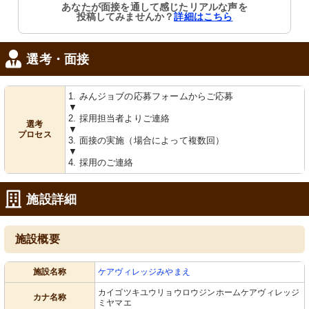
あなたが面接を通して感じたリアルな声を
温かみのある木目調の家具が、来訪者
木のぬくもりを感じるエレベーター前
投稿してみませんか？
詳細はこちら
を温かく迎えます。
が、訪れる人を優しく迎えます。
選考・面接
1. みんジョブの応募フォームからご応募
▼
2. 採用担当者よりご連絡
選考
▼
プロセス
3. 面接の実施（場合によって複数回）
▼
通路
浴室
4. 採用のご連絡
明るい色合いの壁には温かみがあり、
ぬくもりを感じる木製の浴槽が心地良
ゆったりとした空間づくりに配慮され
い空間を演出しています。
ています。
施設詳細
施設概要
施設名称
ケアヴィレッジみやまえ
カイゴツキユウリョウロウジンホームケアヴィレッジ
カナ名称
ミヤマエ