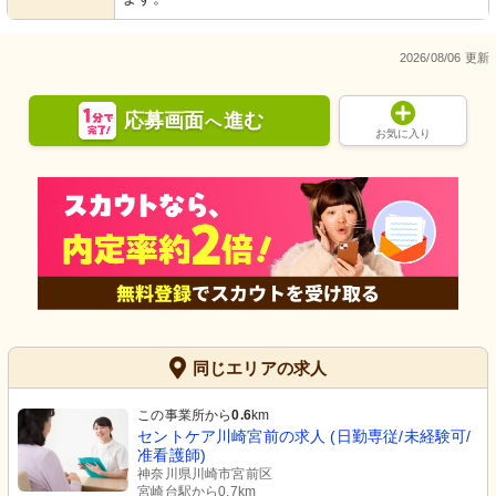
2026/08/06 更新
応募画面
進む
へ
お気に入り
同じエリアの求人
この事業所から
0.6
km
セントケア川崎宮前の求人 (日勤専従/未経験可/
准看護師)
神奈川県川崎市宮前区
宮崎台駅から0.7km