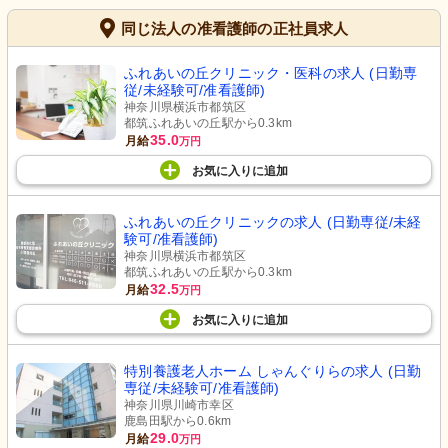
同じ法人の准看護師の正社員求人
ふれあいの丘クリニック・医科の求人 (日勤専
従/未経験可/准看護師)
神奈川県横浜市都筑区
都筑ふれあいの丘駅から0.3km
35.0
月給
万円
お気に入り
に
追加
ふれあいの丘クリニックの求人 (日勤専従/未経
験可/准看護師)
神奈川県横浜市都筑区
都筑ふれあいの丘駅から0.3km
32.5
月給
万円
お気に入り
に
追加
特別養護老人ホーム しゃんぐりらの求人 (日勤
専従/未経験可/准看護師)
神奈川県川崎市幸区
鹿島田駅から0.6km
29.0
月給
万円