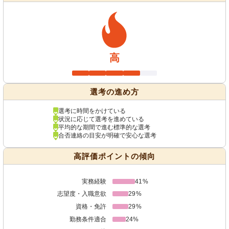
高
選考の進め方
選考に時間をかけている
状況に応じて選考を進めている
平均的な期間で進む標準的な選考
合否連絡の目安が明確で安心な選考
高評価ポイントの傾向
実務経験
41%
志望度・入職意欲
29%
資格・免許
29%
勤務条件適合
24%