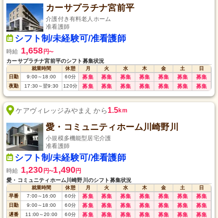
カーサプラチナ宮前平
介護付き有料老人ホーム
准看護師
シフト制/未経験可/准看護師
1,658
時給
円
〜
カーサプラチナ宮前平のシフト募集状況
就業時間
休憩
月
火
水
木
金
土
日
日勤
9:00
～
18:00
60
分
募集
募集
募集
募集
募集
募集
募集
夜勤
17:30
～
翌9:30
120
分
募集
募集
募集
募集
募集
募集
募集
1.5
ケアヴィレッジみやまえ から
km
愛・コミュニティホーム川崎野川
小規模多機能型居宅介護
准看護師
シフト制/未経験可/准看護師
1,230
1,490
時給
円
円
〜
愛・コミュニティホーム川崎野川のシフト募集状況
就業時間
休憩
月
火
水
木
金
土
日
早番
7:00
～
16:00
60
分
募集
募集
募集
募集
募集
募集
募集
日勤
9:00
～
18:00
60
分
募集
募集
募集
募集
募集
募集
募集
遅番
11:00
～
20:00
60
分
募集
募集
募集
募集
募集
募集
募集