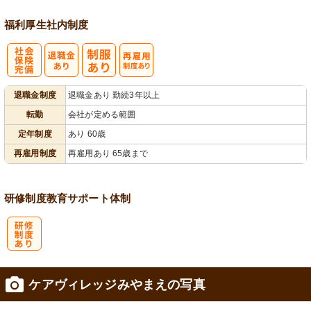
福利厚生
社内制度
社
再雇用制度あ
退職金制度
退職金あり 勤続3年以上
会保険完備
り
転勤
会社が定める範囲
定年制度
あり 60歳
再雇用制度
再雇用あり 65歳まで
研修制度
教育
サポート体制
研
ケアヴィレッジみやまえの写真
修制度あり