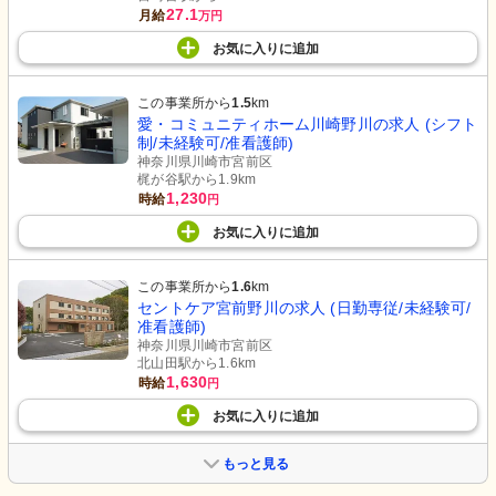
27.1
月給
万円
お気に入り
に
追加
この事業所から
1.5
km
愛・コミュニティホーム川崎野川の求人 (シフト
制/未経験可/准看護師)
神奈川県川崎市宮前区
梶が谷駅から1.9km
1,230
時給
円
お気に入り
に
追加
この事業所から
1.6
km
セントケア宮前野川の求人 (日勤専従/未経験可/
准看護師)
神奈川県川崎市宮前区
北山田駅から1.6km
1,630
時給
円
お気に入り
に
追加
もっと見る