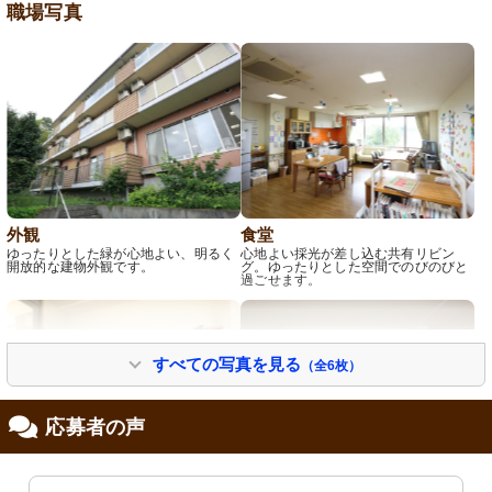
職場写真
外観
食堂
ゆったりとした緑が心地よい、明るく
心地よい採光が差し込む共有リビン
開放的な建物外観です。
グ。ゆったりとした空間でのびのびと
過ごせます。
すべての写真を見る
（全6枚）
応募者の声
下駄箱
エレベーター