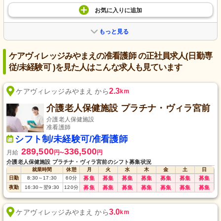
お気に入り
に
追加
もっと見る
ケアヴィレッジみやまえの准看護師 の正社員求人(日勤専
従/未経験可 )を見た人はこんな求人も見ています
2.3
ケアヴィレッジみやまえ から
km
介護老人保健施設 プラチナ・ヴィラ宮前
介護老人保健施設
准看護師
シフト制/未経験可/准看護師
289,500
336,500
月給
円
円
〜
介護老人保健施設 プラチナ・ヴィラ宮前のシフト募集状況
就業時間
休憩
月
火
水
木
金
土
日
日勤
8:30
～
17:30
60
分
募集
募集
募集
募集
募集
募集
募集
夜勤
16:30
～
翌9:30
120
分
募集
募集
募集
募集
募集
募集
募集
3.0
ケアヴィレッジみやまえ から
km