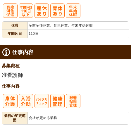
有
年間休日
年
休暇
産前産後休業、育児休業、年末年始休暇
給消化促進
110日以上
末年始休暇
年間休日
110日
仕事内容
募集職種
准看護師
仕事内容
バイタルチェ
服薬・投薬管
業務の変更範
会社が定める業務
囲
ック
理