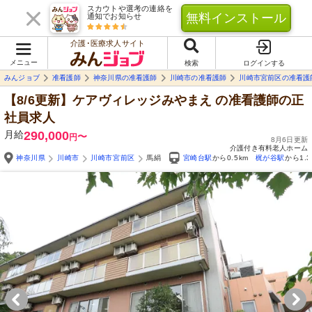
スカウトや選考の連絡を
無料インストール
通知でお知らせ
介護･医療求人サイト
メニュー
検索
ログインする
みんジョブ
准看護師
神奈川県の准看護師
川崎市の准看護師
川崎市宮前区の准看護
【8/6更新】ケアヴィレッジみやまえ
の准看護師の正
社員求人
月給
290,000
〜
円
8月6日更新
介護付き有料老人ホーム
神奈川県
川崎市
川崎市宮前区
馬絹
宮崎台駅
から0.5km
梶が谷駅
から1.3