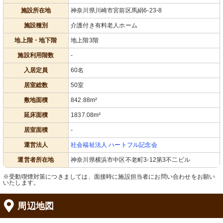
施設所在地
神奈川県川崎市宮前区馬絹6-23-8
施設種別
介護付き有料老人ホーム
地上階・地下階
地上階3階
施設利用階数
-
入居定員
60名
居室総数
50室
敷地面積
842.88m²
延床面積
1837.08m²
居室面積
-
運営法人
社会福祉法人 ハートフル記念会
運営者所在地
神奈川県横浜市中区不老町3-12第3不二ビル
※受動喫煙対策につきましては、面接時に施設担当者にお問い合わせをお願い
いたします。
周辺地図