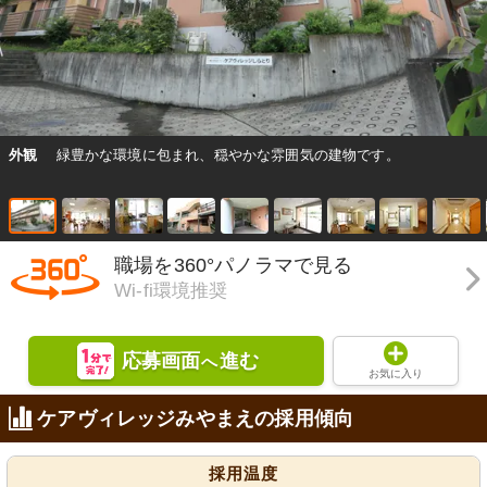
外観
緑豊かな環境に包まれ、穏やかな雰囲気の建物です。
職場を360°パノラマで見る
Wi-fi環境推奨
応募画面
進む
へ
お気に入り
ケアヴィレッジみやまえの採用傾向
採用温度