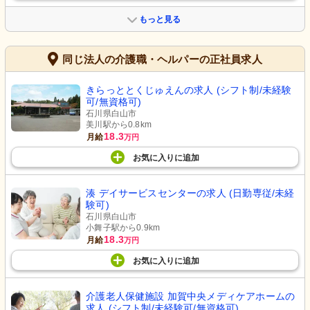
もっと見る
同じ法人の介護職・ヘルパーの正社員求人
きらっととくじゅえんの求人 (シフト制/未経験
可/無資格可)
石川県白山市
美川駅から0.8km
18.3
月給
万円
お気に入り
に
追加
湊 デイサービスセンターの求人 (日勤専従/未経
験可)
石川県白山市
小舞子駅から0.9km
18.3
月給
万円
お気に入り
に
追加
介護老人保健施設 加賀中央メディケアホームの
求人 (シフト制/未経験可/無資格可)