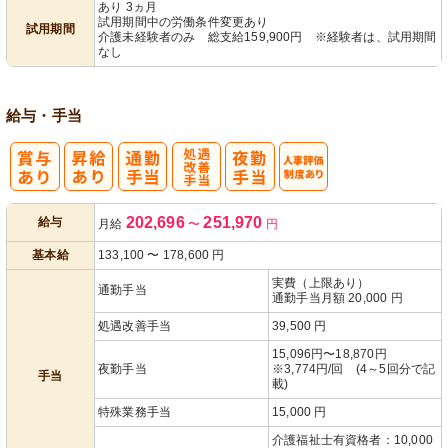
あり 3ヵ月
試用期間中の労働条件変更あり
試用期間
介護未経験者のみ 総支給159,900円 ※経験者は、試用期間
なし
給与・手当
処
人事評価制度
202,696
251,970
給与
月給
〜
円
遇改善手当
あり
基本給
133,100
〜
178,600
円
実費（上限あり）
通勤手当
通勤手当月額 20,000 円
処遇改善手当
39,500 円
15,096円〜18,870円
夜勤手当
※3,774円/回 (4～5回分で記
手当
載)
特殊業務手当
15,000 円
介護福祉士有資格者：10,000