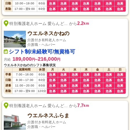
日勤
10:00
～
19:00
60
分
急募
急募
急募
急募
急募
急募
急募
夜勤
17:00
～
翌9:00
60
分
急募
急募
急募
急募
急募
急募
急募
2.2
特別養護老人ホーム 愛らんど... から
km
ウエルネスかねの
介護付き有料老人ホーム
介護職・ヘルパー
シフト制/未経験可/無資格可
189,000
216,000
月給
円
円
〜
ウエルネスかねののシフト募集状況
就業時間
休憩
月
火
水
木
金
土
日
早番
7:00
～
16:00
60
分
急募
急募
急募
急募
急募
急募
急募
日勤
8:30
～
17:30
60
分
急募
急募
急募
急募
急募
急募
急募
遅番
11:00
～
20:00
60
分
急募
急募
急募
急募
急募
急募
急募
夜勤
17:00
～
翌9:00
120
分
急募
急募
急募
急募
急募
急募
急募
7.7
特別養護老人ホーム 愛らんど... から
km
ウエルネスふらま
介護付き有料老人ホーム
介護職・ヘルパー