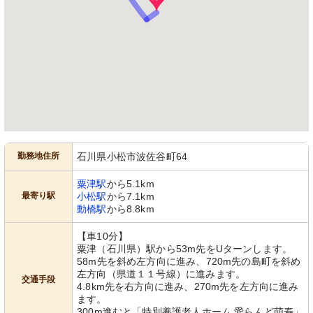
勤務地住所
石川県小松市波佐谷町64
粟津駅
から5.1km
最寄り駅
小松駅
から7.1km
動橋駅
から8.8km
【車10分】
粟津（石川県）駅から53m先をUターンします。
58m先を斜め左方向に進み、720m先の島町を斜め
左方向（県道１１号線）に進みます。
交通手段
4.8km先を右方向に進み、270m先を左方向に進み
ます。
300m進むと「特別養護老人ホーム 愛らんど萌寿」