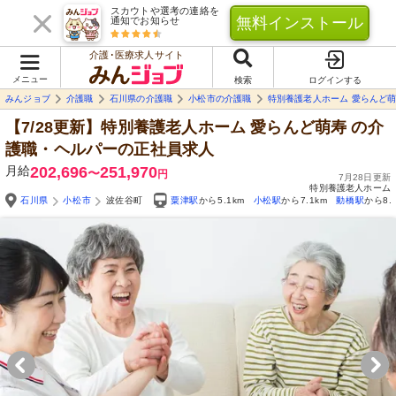
スカウトや選考の連絡を
無料インストール
通知でお知らせ
介護･医療求人サイト
メニュー
検索
ログインする
みんジョブ
介護職
石川県の介護職
小松市の介護職
特別養護老人ホーム 愛らんど
【7/28更新】特別養護老人ホーム 愛らんど萌寿
の介
護職・ヘルパーの正社員求人
月給
202,696
251,970
〜
円
7月28日更新
特別養護老人ホーム
石川県
小松市
波佐谷町
粟津駅
から5.1km
小松駅
から7.1km
動橋駅
から8.