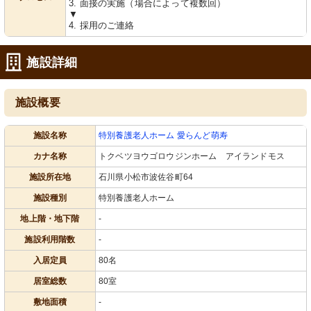
3. 面接の実施（場合によって複数回）
▼
4. 採用のご連絡
施設詳細
施設概要
施設名称
特別養護老人ホーム 愛らんど萌寿
カナ名称
トクベツヨウゴロウジンホーム アイランドモス
施設所在地
石川県小松市波佐谷町64
施設種別
特別養護老人ホーム
地上階・地下階
-
施設利用階数
-
入居定員
80名
居室総数
80室
敷地面積
-