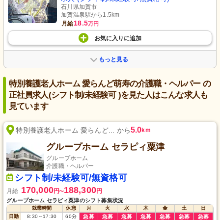
石川県加賀市
加賀温泉駅から1.5km
18.5
月給
万円
お気に入り
に
追加
もっと見る
特別養護老人ホーム 愛らんど萌寿の介護職・ヘルパー の
正社員求人(シフト制/未経験可 )を見た人はこんな求人も
見ています
5.0
特別養護老人ホーム 愛らんど... から
km
グループホーム セラピィ粟津
グループホーム
介護職・ヘルパー
シフト制/未経験可/無資格可
170,000
188,300
月給
円
円
〜
グループホーム セラピィ粟津のシフト募集状況
就業時間
休憩
月
火
水
木
金
土
日
日勤
8:30
～
17:30
60
分
急募
急募
急募
急募
急募
急募
急募