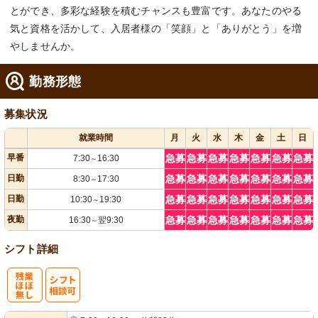
とができ、多彩な経験を積むチャンスも豊富です。あなたのやる
気と資格を活かして、入居者様の「笑顔」と「ありがとう」を増
やしませんか。
勤務形態
募集状況
就業時間
月
火
水
木
金
土
日
早番
急募
急募
急募
急募
急募
急募
急募
7:30
16:30
～
日勤
急募
急募
急募
急募
急募
急募
急募
8:30
17:30
～
日勤
急募
急募
急募
急募
急募
急募
急募
10:30
19:30
～
夜勤
急募
急募
急募
急募
急募
急募
急募
16:30
翌9:30
～
シフト詳細
残
シ