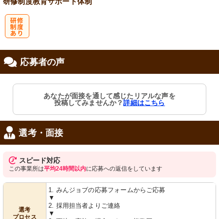
研修制度
教育
サポート体制
研
応募者の声
修制度あり
あなたが面接を通して感じたリアルな声を
投稿してみませんか？
詳細はこちら
選考・面接
スピード対応
この事業所は
平均24時間以内
に応募への返信をしています
1. みんジョブの応募フォームからご応募
▼
2. 採用担当者よりご連絡
選考
▼
プロセス