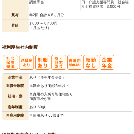
調整手当
円 介護支援専門員・社会福
祉士有資格者：3,000円
賞与
年2回 合計 4.8ヵ月分
1,600 ～ 6,400円
昇給
（月あたり）
福利厚生
社内制度
社
寮・
再雇用制度あ
企業年金
あり（厚生年金基金）
会保険完備
社宅あり
り
退職金制度
退職金あり 勤続3年以上
単身用の入所可能住宅あり
社宅・寮
加賀市松が丘
定年制度
あり 60歳
再雇用制度
再雇用あり 65歳まで