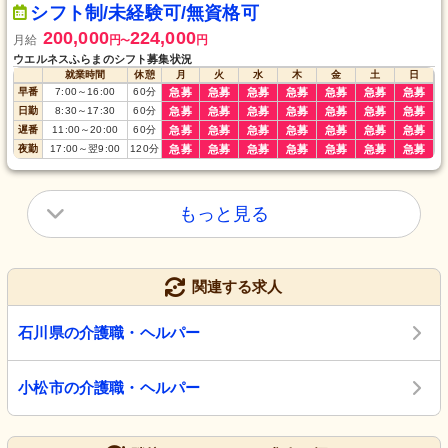
シフト制/未経験可/無資格可
200,000
224,000
月給
円
円
〜
ウエルネスふらまのシフト募集状況
就業時間
休憩
月
火
水
木
金
土
日
早番
7:00
～
16:00
60
分
急募
急募
急募
急募
急募
急募
急募
日勤
8:30
～
17:30
60
分
急募
急募
急募
急募
急募
急募
急募
遅番
11:00
～
20:00
60
分
急募
急募
急募
急募
急募
急募
急募
夜勤
17:00
～
翌9:00
120
分
急募
急募
急募
急募
急募
急募
急募
もっと見る
関連する求人
石川県の介護職・ヘルパー
小松市の介護職・ヘルパー