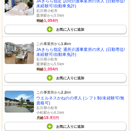
JAきらら指定 訪問介護事業所の求人 (日勤専従/
未経験可/自動車免許)
石川県小松市
粟津駅から5.5km
1,054
時給
円
お気に入り
に
追加
この事業所から
1.8
km
JAきらら指定 通所介護事業所の求人 (日勤専従/
未経験可/自動車免許)
石川県小松市
粟津駅から5.5km
1,054
時給
円
お気に入り
に
追加
この事業所から
2.2
km
ウエルネスかねのの求人 (シフト制/未経験可/無
資格可)
石川県小松市
小松駅から6.1km
18.9
月給
万円
お気に入り
に
追加