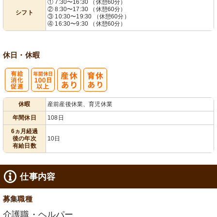
① 7:30〜16:30 （休憩60分）
② 8:30〜17:30 （休憩60分）
シフト
業ほぼなし
フト相談可
③ 10:30〜19:30 （休憩60分）
④ 16:30〜9:30 （休憩60分）
休日・休暇
有
年間休日
休暇
産前産後休業、育児休業
給消化促進
100日以上
年間休日
108日
6ヵ月経過
後の年次
10日
有給日数
仕事内容
募集職種
介護職・ヘルパー