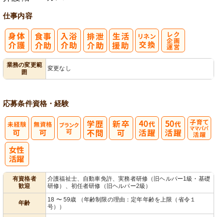
仕事内容
レク企画・運
業務の変更範
変更なし
囲
営
応募条件
資格・経験
子育てママパ
パ活躍
有資格者
介護福祉士、自動車免許、実務者研修（旧ヘルパー1級・基礎
歓迎
研修）、初任者研修（旧ヘルパー2級）
18 〜 59歳 （年齢制限の理由：定年年齢を上限（省令１
年齢
号））