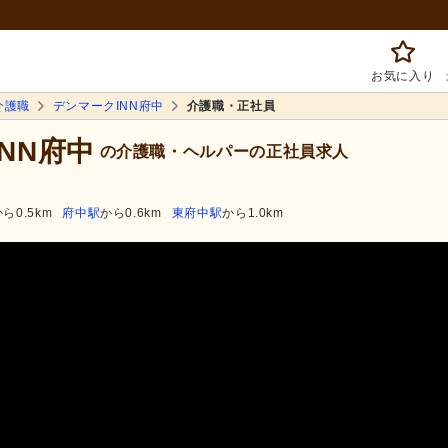
お気に入り
介護職
デンマークINN府中
介護職・正社員
NN府中
の介護職・ヘルパーの正社員求人
ら0.5km
府中駅
から0.6km
東府中駅
から1.0km