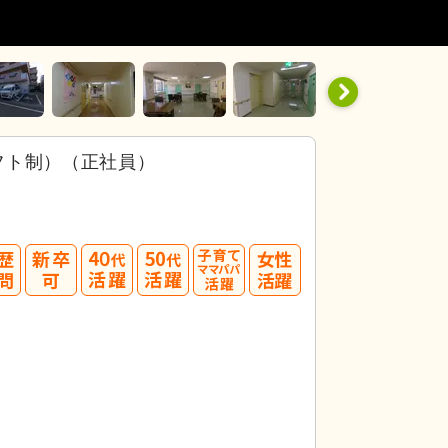
フト制）（正社員）
40
50
代活躍
代活躍