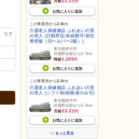
22.3
月給
万円
お気に入り
に
追加
この事業所から
2.5
km
介護老人保健施設 ふれあいの里
、リフ
の求人 (日勤専従/未経験可/初任
者研修（旧ヘルパー2級）)
東京都府中市
武蔵野台駅から0.7km
1,265
時給
円
お気に入り
に
追加
この事業所から
2.5
km
介護老人保健施設 ふれあいの里
の求人 (シフト制/経験者のみ可)
東京都府中市
武蔵野台駅から0.7km
23.3
月給
万円
お気に入り
に
追加
もっと見る