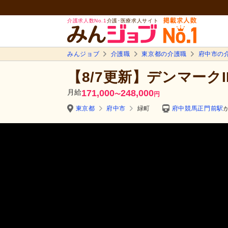
介護求人数No.1
介護･医療求人サイト
みんジョブ
介護職
東京都の介護職
府中市の
【8/7更新】デンマークI
月給
171,000
248,000
〜
円
東京都
府中市
緑町
府中競馬正門前駅
か