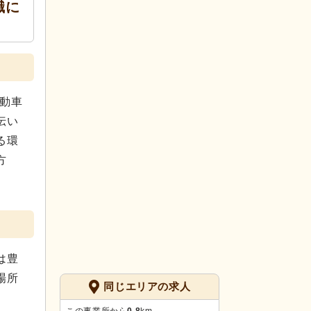
職に
自動車
伝い
る環
方
は豊
場所
同じエリアの求人
この事業所から
0.8
km