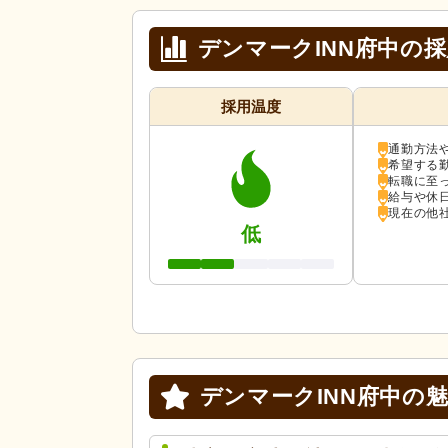
デンマークINN府中の
採用温度
通勤方法
希望する
転職に至
給与や休
現在の他
低
デンマークINN府中の