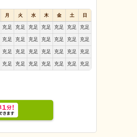
月
火
水
木
金
土
日
充足
充足
充足
充足
充足
充足
充足
居室です。ベッド周りには必要な設備が整っていま
外観
日当たりの良
充足
充足
充足
充足
充足
充足
充足
が確認でき、バリア
充足
充足
充足
充足
充足
充足
充足
充足
充足
充足
充足
充足
充足
充足