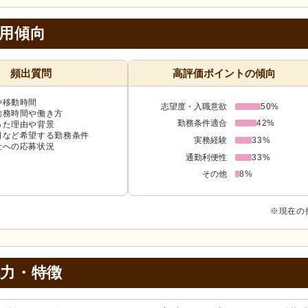
採用傾向
頻出質問
高評価ポイントの傾向
や移動時間
志望度・入職意欲
50%
勤務時間や働き方
勤務条件適合
42%
った理由や背景
日など希望する勤務条件
実務経験
33%
社への応募状況
通勤利便性
33%
その他
8%
※現在の
魅力・特徴