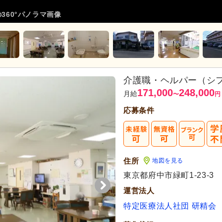
360°パノラマ画像
介護職・ヘルパー（シ
171,000
248,000
月給
〜
円
応募条件
住所
地図を見る
東京都府中市緑町1-23-3
運営法人
特定医療法人社団 研精会