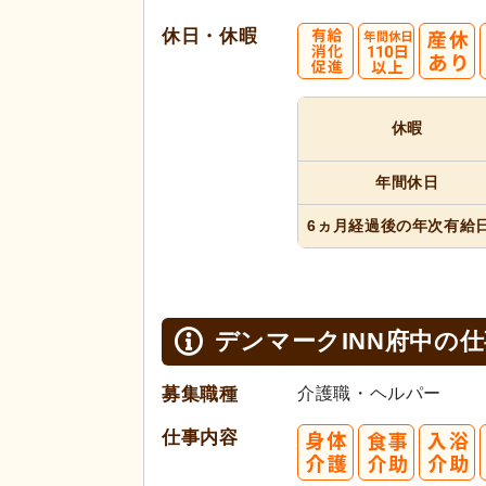
休日・休暇
休暇
年間休日
6ヵ月経過
後の年次
有給
デンマークINN府中の
仕
募集職種
介護職・ヘルパー
仕事内容