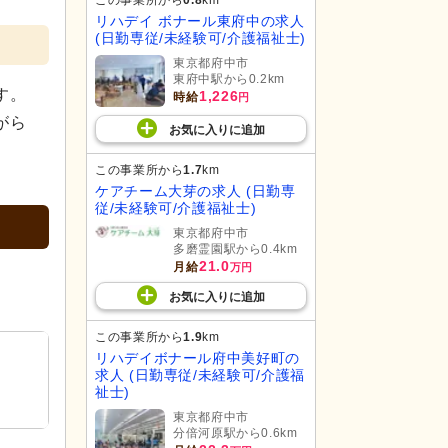
リハデイ ボナール東府中の求人
(日勤専従/未経験可/介護福祉士)
東京都府中市
東府中駅から0.2km
す。
1,226
時給
円
がら
お気に入り
に
追加
この事業所から
1.7
km
ケアチーム大芽の求人 (日勤専
従/未経験可/介護福祉士)
東京都府中市
多磨霊園駅から0.4km
21.0
月給
万円
お気に入り
に
追加
この事業所から
1.9
km
リハデイボナール府中美好町の
求人 (日勤専従/未経験可/介護福
祉士)
東京都府中市
分倍河原駅から0.6km