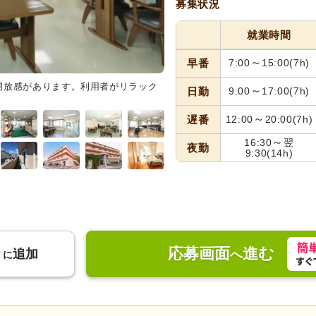
募集状況
就業時間
～
早番
7:00
15:00
(7h)
開放感があります。利用者がリラック
居室
窓からの日差しが心地よい
～
日勤
9:00
17:00
(7h)
す。
～
遅番
12:00
20:00
(7h)
～
16:30
翌
夜勤
9:30
(14h)
応募画面
進む
り
追加
へ
に